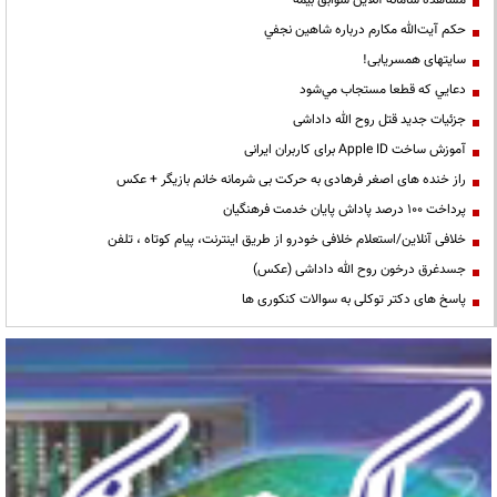
حكم آيت‌الله مكارم درباره شاهين نجفي
سایتهای همسریابی!
دعايي كه قطعا مستجاب مي‌شود
جزئیات جدید قتل روح الله داداشی
آموزش ساخت Apple ID برای کاربران ایرانی
راز خنده های اصغر فرهادی به حرکت بی شرمانه خانم بازیگر + عکس
پرداخت ۱۰۰ درصد پاداش پایان خدمت فرهنگیان
خلافی آنلاین/استعلام خلافی خودرو از طریق اینترنت، پیام کوتاه ، تلفن
جسدغرق درخون روح الله داداشی (عکس)
پاسخ های دکتر توکلی به سوالات کنکوری ها