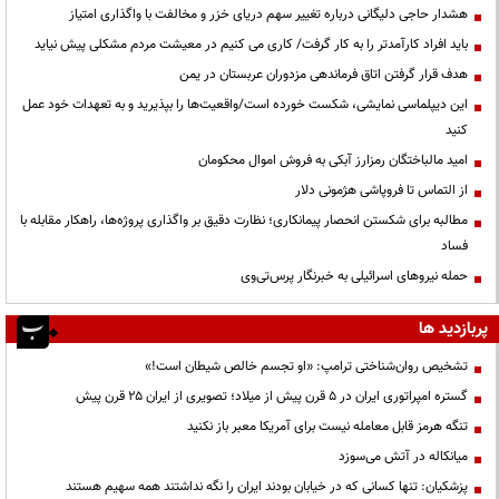
هشدار حاجی دلیگانی درباره تغییر سهم دریای خزر و مخالفت با واگذاری امتیاز
باید افراد کارآمدتر را به کار گرفت/ کاری می کنیم در معیشت مردم مشکلی پیش نیاید
هدف قرار گرفتن اتاق‌ فرماندهی مزدوران عربستان در یمن
این دیپلماسی نمایشی، شکست خورده است/واقعیت‌ها را بپذیرید و به تعهدات خود عمل
کنید
امید مالباختگان رمزارز آبکی به فروش اموال محکومان
از التماس تا فروپاشی هژمونی دلار
مطالبه برای شکستن انحصار پیمانکاری؛ نظارت دقیق بر واگذاری پروژه‌ها، راهکار مقابله با
فساد
حمله نیروهای اسرائیلی به خبرنگار پرس‌تی‌وی
پربازدید ها
تشخیص روان‌شناختی ترامپ: «او تجسم خالص شیطان است!»
گستره امپراتوری ایران در ۵ قرن پیش از میلاد؛ تصویری از ایران ۲۵ قرن پیش
تنگه هرمز قابل معامله نیست برای آمریکا معبر باز نکنید
میانکاله در آتش می‌سوزد
پزشکیان: تنها کسانی که در خیابان بودند ایران را نگه نداشتند همه سهیم هستند