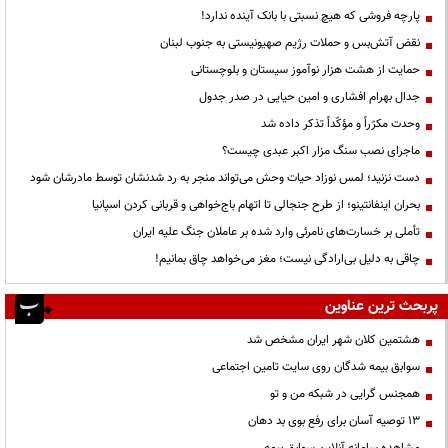
پارچه فروشی که هیچ نسبتی با بانک آینده ندارد!
نقض آتش‌بس و حملات رژیم صهیونیستی به جنوب لبنان
حمایت از هشت هزار نوآموز سیستان و بلوچستانی
جدال بهرام افشاری و امین حیایی در صدر جدول
وحدت مکرّراً و مؤکّداً تذکر داده شد
ماجرای نصب سنگ مزار اکبر عبدی چیست؟
دست نزنید؛ لمس نوزاد حیات وحش می‌تواند منجر به رد شدنشان توسط مادرشان شود
بحران اینفانتینو؛ از طرح جنجالی تا اتهام باج‌خواهی و قربانی کردن اسپانیا
تأملی بر خسارت‌های نامرئی وارد شده بر عاملان جنگ علیه ایران
چاقی به دلیل بی‌ارادگی نیست؛ مغز می‌خواهد چاق بمانیم!
پربحث ترین عناوین
هشتمین کلان شهر ایران مشخص شد
سوابق بیمه شدگان روی سایت تامین اجتماعی
همجنس گرایی در شبکه من و تو
13 توصیه آسان برای رفع بوی بد دهان
مشاهده سامانه آنلاين سوابق بیمه