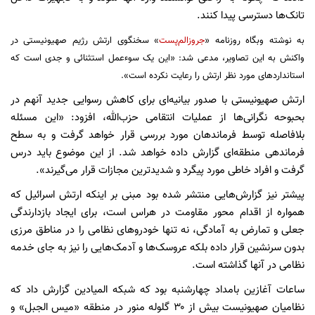
تانک‌ها دسترسی پیدا کنند.
به نوشته وبگاه روزنامه «
جروزالم‌پست
» سخنگوی ارتش رژیم صهیونیستی در
واکنش به این تصاویر، مدعی شد: «این یک سوءعمل استثنائی و جدی است که
استانداردهای مورد نظر ارتش را رعایت نکرده است».
ارتش صهیونیستی با صدور بیانیه‌ای برای کاهش رسوایی جدید آنهم در
بحبوحه نگرانی‌ها از عملیات انتقامی حزب‌الله، افزود: «این مسئله
بلافاصله توسط فرماندهان مورد بررسی قرار خواهد گرفت و به سطح
فرماندهی منطقه‌ای گزارش داده خواهد شد. از این موضوع باید درس
گرفت و افراد خاطی مورد پیگرد و شدیدترین مجازات قرار می‌گیرند».
پیشتر نیز گزارش‌هایی منتشر شده بود مبنی بر اینکه ارتش اسرائیل که
همواره از اقدام محور مقاومت در هراس است، برای ایجاد بازدارندگی
جعلی و تمارض به آمادگی، نه تنها خودروهای نظامی را در مناطق مرزی
بدون سرنشین قرار داده بلکه عروسک‌ها و آدمک‌هایی را نیز به جای خدمه
نظامی در آنها گذاشته است.
ساعات آغازین بامداد چهارشنبه بود که شبکه المیادین گزارش داد که
نظامیان صهیونیست بیش از ۳۰ گلوله منور در منطقه «میس الجبل» و