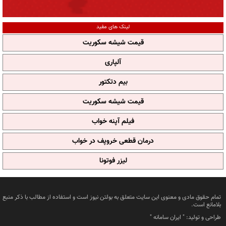
لینک های مفید
قیمت شیشه سکوریت
آلپاری
بیم دتکتور
قیمت شیشه سکوریت
فیلم آپنه خواب
درمان قطعی خروپف در خواب
لیزر فوتونا
تمام حقوق مادی و معنوی این سایت متعلق به بولتن نیوز است و استفاده از مطالب با ذکر منبع
بلامانع است.
طراحی و تولید: "
ایران سامانه
"