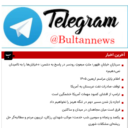
آخرین اخبار
سربازانِ خیابانِ ظهور؛ ملتِ مبعوثِ رودسر در پاسخ به دشمن: «خیابان‌ها را به ناامیدان
نمی‌دهیم»
اعلام پایان مراسم اربعین ۱۴۰۵
توقف صادرات نفت عربستان به آمریکا
ترامپ از افشای کمبود مهمات آمریکا خشمگین است
اجازه باز شدن مسیر دوم در تنگه هرمز را نخواهیم داد
فرق است میان مجاهدان در میدان و ساکتین
یکصد و پنجاه و سومین شب خدمت؛ موکب شهدای رزکان، تریبون مردم و مطالبه‌گر حل
ریشه‌ای مشکلات شهری