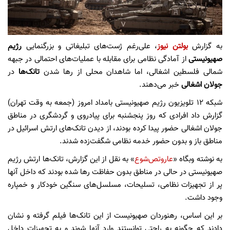
به گزارش
بولتن نیوز
، علی‌رغم ژست‌های تبلیغاتی و بزرگنمایی
رژیم
صهیونیستی
از آمادگی نظامی برای مقابله با عملیات‌های احتمالی در جبهه
شمالی فلسطین اشغالی، اما شاهدان محلی از رها شدن
تانک‌ها
در
جولان اشغالی
خبر می‌دهند.
شبکه ۱۲ تلویزیون رژیم صهیونیستی بامداد امروز (جمعه به وقت تهران)
گزارش داد افرادی که روز پنجشنبه برای پیادروی و گردشگری در مناطق
جولان اشغالی حضور پیدا کرده بودند، از دیدن تانک‌های ارتش اسرائیل در
مناطق باز و بدون حضور خدمه نظامی شگفت‌زده شدند.
به نوشته وبگاه «
عاروتص‌شوع
» به نقل از این گزارش، تانک‌ها ارتش رژیم
صهیونیستی در حالی در مناطق بدون حفاظت رها شده بودند که داخل آنها
پر از تجهیزات نظامی، تسلیحات، مسلسل‌های سنگین خودکار و خمپاره
وجود داشت.
بر این اساس، رهنوردان صهیونیست از این تانک‌ها فیلم گرفته و نشان
دادند که چگونه به راحتی توانستند وارد آنها شوند و به تجهیزات داخل