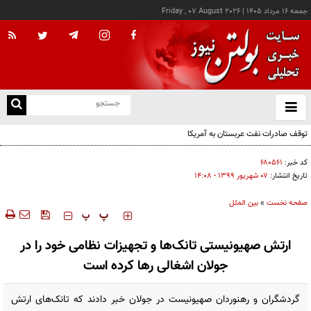
جمعه ۱۶ مرداد ۱۴۰۵
|
Friday , 07 August 2026
از
و
ته
توقف صادرات نفت عربستان به آمریکا
ن
نو
کد خبر:
۶۸۰۵۶۱
تاریخ انتشار:
۰۷ شهريور ۱۳۹۹ - ۱۴:۰۸
صفحه نخست
»
بین الملل
‍‍‍ پ
پ
ارتش صهیونیستی تانک‌ها و تجهیزات نظامی خود را در
جولان اشغالی رها کرده است
گردشگران و رهنوردان صهیونیست در جولان خبر دادند که تانک‌های ارتش