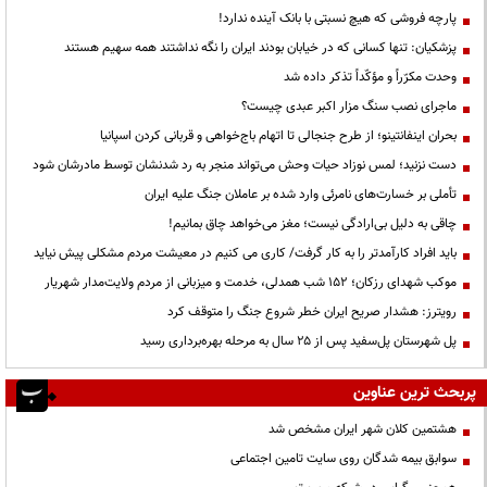
پارچه فروشی که هیچ نسبتی با بانک آینده ندارد!
پزشکیان: تنها کسانی که در خیابان بودند ایران را نگه نداشتند همه سهیم هستند
وحدت مکرّراً و مؤکّداً تذکر داده شد
ماجرای نصب سنگ مزار اکبر عبدی چیست؟
بحران اینفانتینو؛ از طرح جنجالی تا اتهام باج‌خواهی و قربانی کردن اسپانیا
دست نزنید؛ لمس نوزاد حیات وحش می‌تواند منجر به رد شدنشان توسط مادرشان شود
تأملی بر خسارت‌های نامرئی وارد شده بر عاملان جنگ علیه ایران
چاقی به دلیل بی‌ارادگی نیست؛ مغز می‌خواهد چاق بمانیم!
باید افراد کارآمدتر را به کار گرفت/ کاری می کنیم در معیشت مردم مشکلی پیش نیاید
موکب شهدای رزکان؛ ۱۵۲ شب همدلی، خدمت و میزبانی از مردم ولایت‌مدار شهریار
رویترز: هشدار صریح ایران خطر شروع جنگ را متوقف کرد
پل شهرستان پل‌سفید پس از ۲۵ سال به مرحله بهره‌برداری رسید
پربحث ترین عناوین
هشتمین کلان شهر ایران مشخص شد
سوابق بیمه شدگان روی سایت تامین اجتماعی