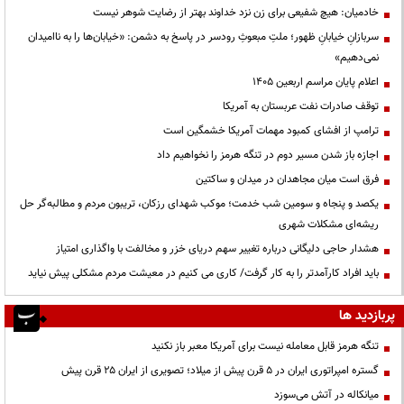
خادمیان: هیچ شفیعی برای زن نزد خداوند بهتر از رضایت شوهر نیست
سربازانِ خیابانِ ظهور؛ ملتِ مبعوثِ رودسر در پاسخ به دشمن: «خیابان‌ها را به ناامیدان
نمی‌دهیم»
اعلام پایان مراسم اربعین ۱۴۰۵
توقف صادرات نفت عربستان به آمریکا
ترامپ از افشای کمبود مهمات آمریکا خشمگین است
اجازه باز شدن مسیر دوم در تنگه هرمز را نخواهیم داد
فرق است میان مجاهدان در میدان و ساکتین
یکصد و پنجاه و سومین شب خدمت؛ موکب شهدای رزکان، تریبون مردم و مطالبه‌گر حل
ریشه‌ای مشکلات شهری
هشدار حاجی دلیگانی درباره تغییر سهم دریای خزر و مخالفت با واگذاری امتیاز
باید افراد کارآمدتر را به کار گرفت/ کاری می کنیم در معیشت مردم مشکلی پیش نیاید
پربازدید ها
تنگه هرمز قابل معامله نیست برای آمریکا معبر باز نکنید
گستره امپراتوری ایران در ۵ قرن پیش از میلاد؛ تصویری از ایران ۲۵ قرن پیش
میانکاله در آتش می‌سوزد