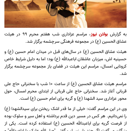
به گزارش
بولتن نیوز
، مراسم عزاداری شب هفتم محرم ۹۹ در هیئت
عشاق الحسین (ع) در مجموعه فرهنگی سرچشمه برگزار شد.
هیئت عشاق الحسین (ع) در سال‌های قبل در میدان امام حسین (ع) و
حسینیه اش، میزبان عاشقان اباعبدالله (ع) بود؛ اما به دلیل شرایط خاص
کرونایی امسال، مراسم این هیئت در فضای باز مجموعه سرچشمه برگزار
شد.
مراسم هیئت عشاق الحسین (ع) از ساعت ۱۰ شب با سخنرانی حاج علی
قربانی آغاز شد. سخنرانی حاج علی قربانی از ابتدای محرم امسال، حول
محور عزاداری سید الشهدا (ع) و گریه برای امام حسین (ع) است.
وی در این مراسم گفت: خیلی از ما قدر اشک ریختن برای سیدالشهدا (ع)
را نمی‌دانیم. هر کس در مسیر دین قدم برداشته و اهل سیر و سلوک بوده
از فرصت گریه برای اباعبدالله الحسین (ع) استفاده کرده است. یکی از
بزرگان می‌گفت اگر چند بار زیر لب گفتی "صل الله علیک یا اباعبدالله" و