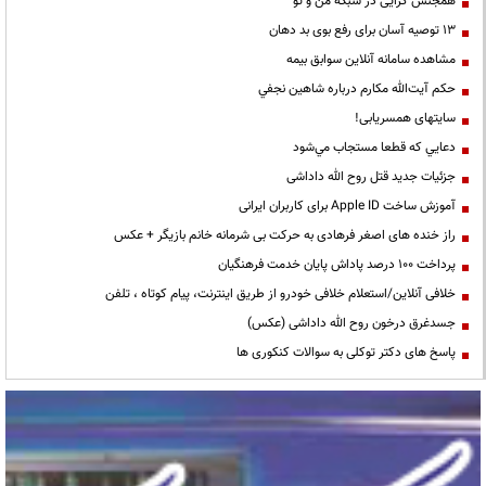
همجنس گرایی در شبکه من و تو
13 توصیه آسان برای رفع بوی بد دهان
مشاهده سامانه آنلاين سوابق بیمه
حكم آيت‌الله مكارم درباره شاهين نجفي
سایتهای همسریابی!
دعايي كه قطعا مستجاب مي‌شود
جزئیات جدید قتل روح الله داداشی
آموزش ساخت Apple ID برای کاربران ایرانی
راز خنده های اصغر فرهادی به حرکت بی شرمانه خانم بازیگر + عکس
پرداخت ۱۰۰ درصد پاداش پایان خدمت فرهنگیان
خلافی آنلاین/استعلام خلافی خودرو از طریق اینترنت، پیام کوتاه ، تلفن
جسدغرق درخون روح الله داداشی (عکس)
پاسخ های دکتر توکلی به سوالات کنکوری ها