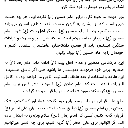
اشک نریختی در دینداری خود شک کن.
وی افزود: ما هیچ کاری برای امام حسین (ع) نکرده ایم. هر چه هست
دِینی است که از ایشان به گردن ماست. بُعد عاطفی انسان می‌تواند
موجب تحکیم پیوند با امام حسین (ع) و دیگر اهل بیت (ع) شود. امام
حسین (ع) خریدار عاطفه مردم است. ما که اهل سیر و سلوک و عبادات
سنگین نیستیم، باید از همین داشته‌های عاطفیمان استفاده کنیم و
خودمان را به امام حسین (ع) پیوند بزنیم.
این کارشناس مذهبی و مداح اهل بیت (ع) ادامه داد: امام رضا (ع) به
صحابه ایرانی خود فرمودند «دوستدار ما باشید حتی اگر فاسق هستید».
این علاقه و استفاده از بعد عاطفی انسانیت، ناجی ما خواهد بود. در کامل
الزیارات آمده است که امام صادق (ع) فرمودند «هر کس برای امام
حسین (ع) گریه کند، مورد شفاعت مادر ما قرار خواهد گرفت».
حاج علی قربانی در پایان سخنرانی خود گفت: همانطور که گفتم، اشک
ریختن برای امام حسین (ع) توفیق است. امشب باید برای علی اصغر (ع)
فراوان گریه کنیم. کسی که امام زمان (عج) سلام ویژه‌ای به ایشان داده
اند. اگر نتوانیم برای علی اصغر (ع) گریه کنیم، برای چه کسی می‌توانیم