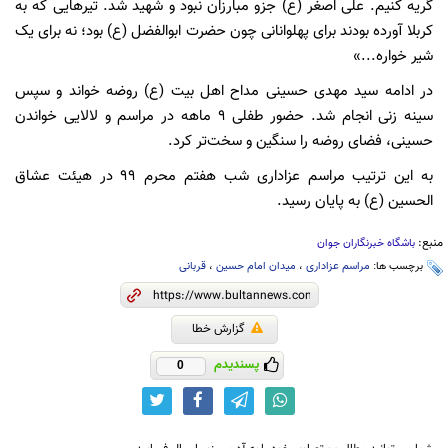
گریه کنیم. علی اصغر (ع) جزو مبارزان نبود و شهید شد. تیر‌هایی که به
کربلا آورده بودند برای پهلوانانی چون حضرت ابوالفضل (ع) بود؛ نه برای یک
شیر خواره...»
در ادامه سید مهدی حسینی مداح اهل بیت (ع) روضه خواند و سپس
سینه زنی انجام شد. حضور طفلی ۹ ماهه در مراسم و لالایی خواندن
حسینی، فضای روضه را سنگین و سخت‌تر کرد.
به این ترتیب مراسم عزاداری شب هفتم محرم ۹۹ در هیئت عشاق
الحسین (ع) به پایان رسید.
منبع:
باشگاه خبرنگاران جوان
برچسب ها:
مراسم عزاداری
،
میدان امام حسین
،
قربانی
گزارش خطا
پسندیدم
0