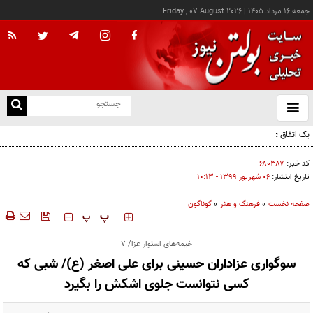
جمعه ۱۶ مرداد ۱۴۰۵
|
Friday , 07 August 2026
از
و
ته
یک اتفاق عجیب در «لوور»
ن
نو
کد خبر:
۶۸۰۳۸۷
تاریخ انتشار:
۰۶ شهريور ۱۳۹۹ - ۱۰:۱۳
صفحه نخست
»
فرهنگ و هنر
»
گوناگون
‍‍‍ پ
پ
خیمه‌های استوار عزا/ ۷
سوگواری عزاداران حسینی برای علی اصغر (ع)/ شبی که
کسی نتوانست جلوی اشکش را بگیرد