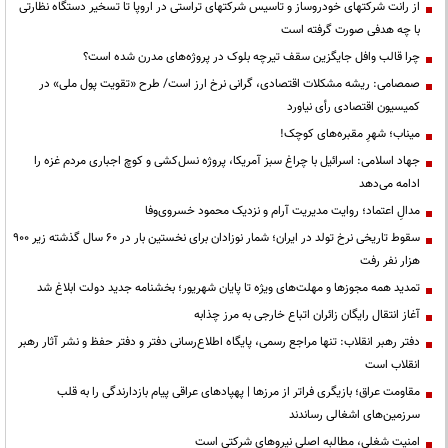
از رانت‌ شرکتهای خودروساز و تاسیس شرکتهای تراستی در اروپا تا تسخیر دستگاه نظارتی
با چه هدفی صورت گرفته است
چرا قالب وافل جایگزین سقف تیرچه بلوک در پروژه‌های مدرن شده است؟
صمصامی: ریشه مشکلات اقتصادی، گرانی نرخ ارز است/ طرح «تقویت پول ملی» در
کمیسیون اقتصادی رأی نیاورد
میناب؛ شهرِ مقبره‌های کوچک!
جهاد اسلامی: اسرائیل با چراغ سبز آمریکا، پروژه نسل‌کشی و کوچ اجباری مردم غزه را
ادامه می‌دهد
مدالِ اعتماد؛ روایت مدیریت آرام و نزدیک محمود خسروی‌وفا
سقوط تاریخی نرخ تولد در ایران؛ شمار نوزادان برای نخستین بار در ۶۰ سال گذشته زیر ۹۰۰
هزار نفر رفت
تمدید همه مجوزها و مهلت‌های ویژه تا پایان شهریور؛ بخشنامه جدید دولت ابلاغ شد
آغاز انتقال رایگان زائران اتباع خارجی به مرز چذابه
دفتر رهبر انقلاب: تنها مراجع رسمی، پایگاه اطلاع‌رسانی دفتر و دفتر حفظ و نشر آثار رهبر
انقلاب است
مقاومت عراق؛ بازیگری فراتر از مرزها | پهپادهای عراقی پیام بازدارندگی را به قلب
سرزمین‌های اشغالی رساندند
‌امنیت شغلی، مطالبه اصلی نیروهای شرکتی است