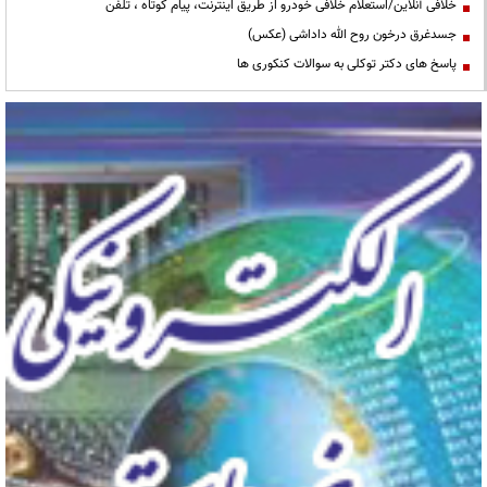
خلافی آنلاین/استعلام خلافی خودرو از طریق اینترنت، پیام کوتاه ، تلفن
جسدغرق درخون روح الله داداشی (عکس)
پاسخ های دکتر توکلی به سوالات کنکوری ها