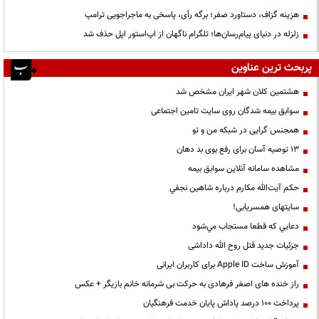
هزینه گزاف، دستاورد صفر؛ برگه رأی، پاسخی به ماجراجویی ترامپ
زلزله در دنیای پیام‌رسان‌ها؛ تلگرام ناگهان از اپ‌استور اپل حذف شد
پربحث ترین عناوین
هشتمین کلان شهر ایران مشخص شد
سوابق بیمه شدگان روی سایت تامین اجتماعی
همجنس گرایی در شبکه من و تو
13 توصیه آسان برای رفع بوی بد دهان
مشاهده سامانه آنلاين سوابق بیمه
حكم آيت‌الله مكارم درباره شاهين نجفي
سایتهای همسریابی!
دعايي كه قطعا مستجاب مي‌شود
جزئیات جدید قتل روح الله داداشی
آموزش ساخت Apple ID برای کاربران ایرانی
راز خنده های اصغر فرهادی به حرکت بی شرمانه خانم بازیگر + عکس
پرداخت ۱۰۰ درصد پاداش پایان خدمت فرهنگیان