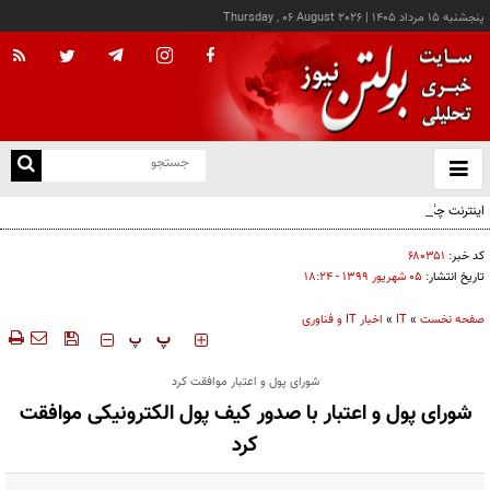
پنجشنبه ۱۵ مرداد ۱۴۰۵
|
Thursday , 06 August 2026
از
و
ته
اینترنت چگونه مفهوم کودکی را دگرگون کرد؟
ن
نو
کد خبر:
۶۸۰۳۵۱
تاریخ انتشار:
۰۵ شهريور ۱۳۹۹ - ۱۸:۲۴
صفحه نخست
»
IT
»
اخبار IT و فناوری
‍‍‍ پ
پ
شورای پول و اعتبار موافقت کرد
شورای پول و اعتبار با صدور کیف پول الکترونیکی موافقت
کرد