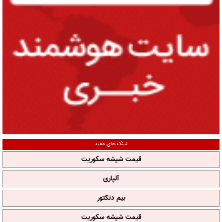
لینک های مفید
قیمت شیشه سکوریت
آلپاری
بیم دتکتور
قیمت شیشه سکوریت