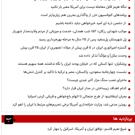
تنگه هرمز قابل معامله نیست برای آمریکا معبر باز نکنید
پیامدهای کنوانسیون خزر از واگذاری بحرین هم زیان‌بارتر است
از دشمن ذره ای امید خیرخواهی نباید داشته باشیم
موکب شهدای رزکان؛ ۱۵۲ شب همدلی، خدمت و میزبانی از مردم ولایت‌مدار شهریار
پل شهرستان پل‌سفید پس از ۲۵ سال به مرحله بهره‌برداری رسید
گستره امپراتوری ایران در ۵ قرن پیش از میلاد؛ تصویری از ایران ۲۵ قرن پیش
وحدت مکرّراً و مؤکّداً تذکر داده شد
پزشکیان: تنها کسانی که در خیابان بودند ایران را نگه نداشتند همه سهیم هستند
نشست چهارجانبه سعودی، پاکستان، مصر و ترکیه با تاکید بر کنترل تنش‌ها
ماجرای نصب سنگ مزار اکبر عبدی چیست؟
کدام اهداف زیرساختی در مدار ایران قرار دارد؟
بحران اینفانتینو؛ از طرح جنجالی تا اتهام باج‌خواهی و قربانی کردن اسپانیا
رویترز مدعی شد: وزارت خزانه‌داری آمریکا برخی تحریم‌های مرتبط با ایران را لغو کرد
پربازدید ها
شیخ نعیم قاسم: توافق ایران و آمریکا، اسرائیل را مهار کرد