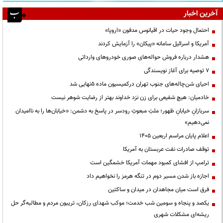
آخرین اخبار
احتمال وجود حیات در اقیانوس مدفون «اروپا»
آمریکا و اسرائیل سامانه «پیکان» را آزمایش کردند
هشدار درباره فروش حواله‌های صوری خودروهای وارداتی
۷ توصیه برای آغاز نویسندگی
احیای شن‌چاله‌های جنوب تهران درکمیسیون ماده ۵نهایی شد
خادمیان: هیچ شفیعی برای زن نزد خداوند بهتر از رضایت شوهر نیست
سربازانِ خیابانِ ظهور؛ ملتِ مبعوثِ رودسر در پاسخ به دشمن: «خیابان‌ها را به ناامیدان
نمی‌دهیم»
اعلام پایان مراسم اربعین ۱۴۰۵
توقف صادرات نفت عربستان به آمریکا
ترامپ از افشای کمبود مهمات آمریکا خشمگین است
اجازه باز شدن مسیر دوم در تنگه هرمز را نخواهیم داد
فرق است میان مجاهدان در میدان و ساکتین
یکصد و پنجاه و سومین شب خدمت؛ موکب شهدای رزکان، تریبون مردم و مطالبه‌گر حل
ریشه‌ای مشکلات شهری