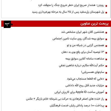
رویترز: هشدار صریح ایران خطر شروع جنگ را متوقف کرد
پل شهرستان پل‌سفید پس از ۲۵ سال به مرحله بهره‌برداری رسید
پربحث ترین عناوین
هشتمین کلان شهر ایران مشخص شد
سوابق بیمه شدگان روی سایت تامین اجتماعی
همجنس گرایی در شبکه من و تو
13 توصیه آسان برای رفع بوی بد دهان
مشاهده سامانه آنلاين سوابق بیمه
حكم آيت‌الله مكارم درباره شاهين نجفي
سایتهای همسریابی!
دعايي كه قطعا مستجاب مي‌شود
جزئیات جدید قتل روح الله داداشی
آموزش ساخت Apple ID برای کاربران ایرانی
راز خنده های اصغر فرهادی به حرکت بی شرمانه خانم بازیگر + عکس
پرداخت ۱۰۰ درصد پاداش پایان خدمت فرهنگیان