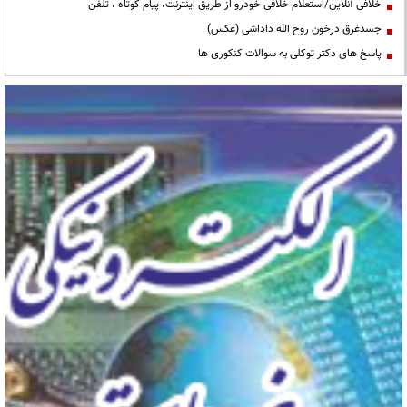
خلافی آنلاین/استعلام خلافی خودرو از طریق اینترنت، پیام کوتاه ، تلفن
جسدغرق درخون روح الله داداشی (عکس)
پاسخ های دکتر توکلی به سوالات کنکوری ها