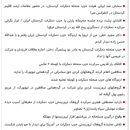
سخنان ضد ایرانی هیئت حزب منحله دمکرات کردستان، در حضور مقامات ارشد اقلیم
کردستان در کنفرانس میر!
افشای پشت پرده جلسه محرمانه پارتی با حزب دمکرات کردستان ایران / ابراز نگرانی
سرکرده دمکرات از دستگیری روح الله زم در کردستان عراق!
دکتر مجید حقی: من از اروپا به اردوگاه حزب دمکرات کردستان ایران رفتم و با عبدالله
حسن زاده دیدار کردم
حزب منحله دمکرات کردستان به مادر دو پیشمرگ دختر، اجازه ملاقات فرزندان و شرکت
در عروسی آنها را نداد
ائتلاف یار قدیمی سرکرده حزب منحله دمکرات با کومله + عکس
منافقین اعلام کردند گروهکهای کردی حق سخنرانی در گردهمایی نیویورک را ندارند
اردوگاه های حزب منحله دمکرات و کومله تخلیه شدند
گروهکهای تروریست کردی برای شرکت در گردهمایی منافقین در نیویورک، از مریم
رجوی پول گرفته اند
بازدید مصطفی هجری سرکرده گروهک تروریستی حزب دمکرات از مقرهای آسیب دیده
حملات موشکی سپاه پاسداران+ تصاویر
وقوع درگیری مسلحانه در پیرانشهر/فرار تروریستها از مهلکه
تلاش نماینده گروهک تروریستی حزب دمکرات در آمریکا برای دیدار با جو بایدن شکست