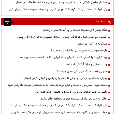
هشدار حاجی دلیگانی درباره تغییر سهم دریای خزر و مخالفت با واگذاری امتیاز
باید افراد کارآمدتر را به کار گرفت/ کاری می کنیم در معیشت مردم مشکلی پیش نیاید
پربازدید ها
تنگه هرمز قابل معامله نیست برای آمریکا معبر باز نکنید
گستره امپراتوری ایران در ۵ قرن پیش از میلاد؛ تصویری از ایران ۲۵ قرن پیش
میانکاله در آتش می‌سوزد
پارچه فروشی که هیچ نسبتی با بانک آینده ندارد!
پزشکیان: تنها کسانی که در خیابان بودند ایران را نگه نداشتند همه سهیم هستند
وحدت مکرّراً و مؤکّداً تذکر داده شد
ماجرای نصب سنگ مزار اکبر عبدی چیست؟
بحران اینفانتینو؛ از طرح جنجالی تا اتهام باج‌خواهی و قربانی کردن اسپانیا
دست نزنید؛ لمس نوزاد حیات وحش می‌تواند منجر به رد شدنشان توسط مادرشان شود
تأملی بر خسارت‌های نامرئی وارد شده بر عاملان جنگ علیه ایران
چاقی به دلیل بی‌ارادگی نیست؛ مغز می‌خواهد چاق بمانیم!
باید افراد کارآمدتر را به کار گرفت/ کاری می کنیم در معیشت مردم مشکلی پیش نیاید
موکب شهدای رزکان؛ ۱۵۲ شب همدلی، خدمت و میزبانی از مردم ولایت‌مدار شهریار