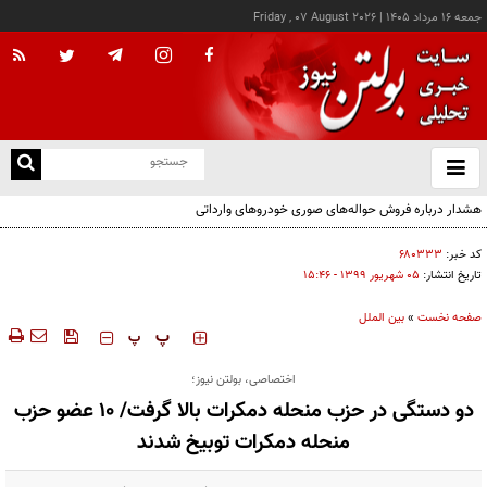
جمعه ۱۶ مرداد ۱۴۰۵
|
Friday , 07 August 2026
از
و
ته
ن
نو
کد خبر:
۶۸۰۳۳۳
تاریخ انتشار:
۰۵ شهريور ۱۳۹۹ - ۱۵:۴۶
صفحه نخست
»
بین الملل
‍‍‍ پ
پ
اختصاصی، بولتن نیوز؛
دو دستگی در حزب منحله دمکرات بالا گرفت/ 10 عضو حزب
منحله دمکرات توبیخ شدند