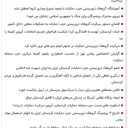
کرد+سند
آموزشگاه گروهک تروریستی حزب دمکرات با وجود شیوع بیماری کرونا تعطیل نشد
نیروی مشترک پیشمرگان برای جنگ با جمهوری اسلامی تشکیل می شود!
افشای دستور سرکرده گروهک تروریستی حزب دمکرات به تشکیلات مخفی داخل کشور
خبات کردستان، تهدید به افشاگری کرد/ شکست فراخوان تحریم انتخابات، آبروی کمیته را
برد
سرکرده گروهک تروریستی دمکرات بر تداوم اعزام تیم های ترور تاکید کرد
گزارش اختصاصی بولتن نیوز از نشست اضطراری پلنوم کمیته مرکزی حزب منحله
دمکرات
عضو گروهک تروریستی حزب دمکرات کردستان ایران به ایران دیپورت شد+عکس
درگیری‌ لفظی یکی از اعضای ناراضی با کاوه آهنگری بر سر تحمیل گزینه فدرالیزم بر مردم
کردستان
تلاش مصطفی هجری برای دیدار با سرکنسول عربستان در اربیل شکست خورد
ایجاد پایگاه نظامی آمریکا در نزدیکی مرزهای ایران با اقلیم کردستان عراق
اسکورت های مست حزب منحله دمکرات کردستان، آبروی سرکرده دمکرات را بردند!
اخراج 3 پیشمرگ گروهک تروریستی حزب دمکرات کردستان ایران به اتهام استعمال مواد
مخدر
دو شاخه حزب منحله دمکرات بر سر یک زندانی سابقه دار، درگیر شدند