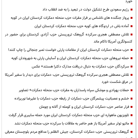
خورد
رژیم سعودی طرح تشکیل دولت در تبعید را به ضد انقلاب داد
پرواز جنگنده های ناشناس بر فراز مقرات حزب منحله دمکرات کردستان ایران در کویه
آماده باش در اردوگاه های کویه حزب منحله دمکرات کردستان ایران
تلاش مصطفی هجری سرکرده گروهک تروریستی حزب آزادی کردستان برای حضور در
کنسولگری آمریکا ناکام ماند
حزب منحله دمکرات کردستان ایران از مقامات پارتی خواست تمبر جنجالی را چاپ کنند!
حمله نیروهای حزب منحله دمکرات کردستان ایران و آسایش پارتی به شهروندان کویه
سرکردگان حزب دمکرات به دنبال دریافت مدارک دکترا هستند+ عکس
تلاش مصطفی هجری سرکرده گروهک تروریستی حزب دمکرات برای دیدار با سفیر آمریکا
در عراق شکست خورد
حملات پهپادی و موشکی سپاه پاسداران به مقرات حزب منحله دمکرات+ تصاویر
خشم و عصبانیت پیشمرگان حزب دمکرات از رابطه حزب دمکرات با علیرضا نوریزاده
فرار عناصر حزب دمکرات کردستان ایران و کومله از آلانه و چومان
تلویزیون ماهواره ای حزب منحله دمکرات کردستان ایران مورد حمله سایبری قرار گرفت
ماتیو تولر سفیر آمریکا باز هم حاضر به ملاقات با سرکرده حزب منحله دمکرات نشد
گروهک تروریستی حزب دمکرات کردستان، جیش الظلم را مدافع مردم بلوچستان معرفی