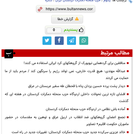
برچسب ها:
پلنوم
،
حزب منحله دمکرات کردستان ایران
،
کنگره
گزارش خطا
پسندیدم
0
مطالب مرتبط
منافقین برای گردهمایی نیویورک از گروهکهای کرد ایرانی استفاده می کنند!
عبدالله مهتدی: هیچ قدرت خارجی، نمی تواند رژیم را سرنگون کند / مردم باید از ما
حمایت می کردند
دیدار پشت پرده حسین یزدان پناه با قحطان طه سفیر عربستان در عراق
افشای تازه ترین تحولات داخلی اردوگاه حزب منحله دمکرات کردستان در هفته ای که
گذشت
آماده باش نظامی در اردوگاه حزب منحله دمکرات کردستان
تجمع اعضای گروهکهای ضد انقلاب در اربیل عراق و توهین به مقدسات در حضور
ماموران حکومت اقلیم+ تصاویر
خالد عزیزی سرکرده جدید حزب منحله دمکرات کردستان: تغییرات جدید در راه است