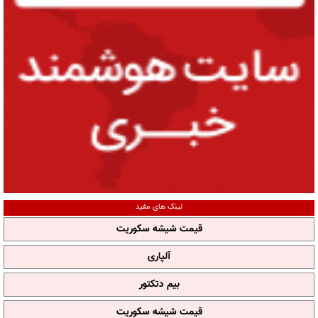
لینک های مفید
قیمت شیشه سکوریت
آلپاری
بیم دتکتور
قیمت شیشه سکوریت