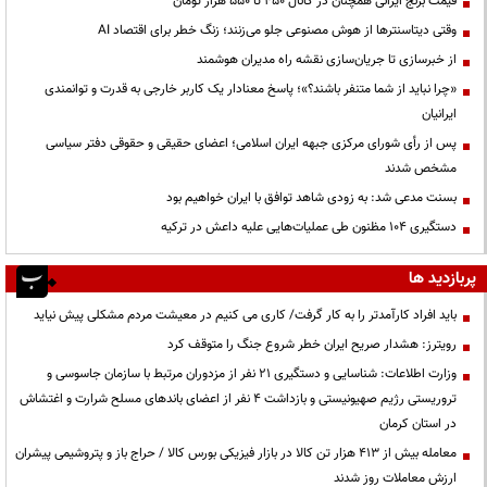
قیمت‌ برنج ایرانی همچنان در کانال ۴۵۰ تا ۵۵۰ هزار تومان
وقتی دیتاسنترها از هوش مصنوعی جلو می‌زنند؛ زنگ خطر برای اقتصاد AI
از خبرسازی تا جریان‌سازی نقشه راه مدیران هوشمند
«چرا نباید از شما متنفر باشند؟»؛ پاسخ معنادار یک کاربر خارجی به قدرت و توانمندی
ایرانیان
پس از رأی شورای مرکزی جبهه ایران اسلامی؛ اعضای حقیقی و حقوقی دفتر سیاسی
مشخص شدند
بسنت مدعی شد: به زودی شاهد توافق با ایران خواهیم بود
دستگیری ۱۰۴ مظنون طی عملیات‌هایی علیه داعش در ترکیه
پربازدید ها
باید افراد کارآمدتر را به کار گرفت/ کاری می کنیم در معیشت مردم مشکلی پیش نیاید
رویترز: هشدار صریح ایران خطر شروع جنگ را متوقف کرد
وزارت اطلاعات: شناسایی و دستگیری ۲۱ نفر از مزدوران مرتبط با سازمان جاسوسی و
تروریستی رژیم صهیونیستی و بازداشت ۴ نفر از اعضای باندهای مسلح شرارت و اغتشاش
در استان کرمان
معامله بیش از ۴۱۳ هزار تن کالا در بازار فیزیکی بورس کالا / حراج باز و پتروشیمی پیشران
ارزش معاملات روز شدند