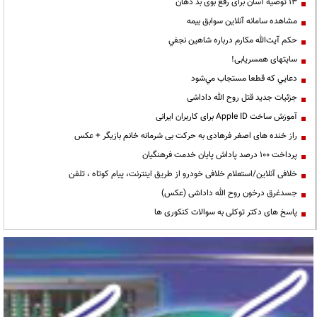
13 توصیه آسان برای رفع بوی بد دهان
مشاهده سامانه آنلاين سوابق بیمه
حكم آيت‌الله مكارم درباره شاهين نجفي
سایتهای همسریابی!
دعايي كه قطعا مستجاب مي‌شود
جزئیات جدید قتل روح الله داداشی
آموزش ساخت Apple ID برای کاربران ایرانی
راز خنده های اصغر فرهادی به حرکت بی شرمانه خانم بازیگر + عکس
پرداخت ۱۰۰ درصد پاداش پایان خدمت فرهنگیان
خلافی آنلاین/استعلام خلافی خودرو از طریق اینترنت، پیام کوتاه ، تلفن
جسدغرق درخون روح الله داداشی (عکس)
پاسخ های دکتر توکلی به سوالات کنکوری ها