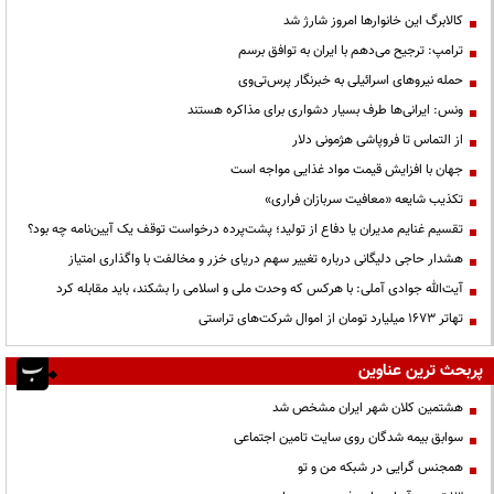
کالابرگ این خانوارها امروز شارژ شد
ترامپ: ترجیح می‌دهم با ایران به توافق برسم
حمله نیروهای اسرائیلی به خبرنگار پرس‌تی‌وی
ونس: ایرانی‌ها طرف بسیار دشواری برای مذاکره هستند
از التماس تا فروپاشی هژمونی دلار
جهان با افزایش قیمت مواد غذایی مواجه است
تکذیب شایعه «معافیت سربازان فراری»
تقسیم غنایم مدیران یا دفاع از تولید؛ پشت‌پرده درخواست توقف یک آیین‌نامه چه بود؟
هشدار حاجی دلیگانی درباره تغییر سهم دریای خزر و مخالفت با واگذاری امتیاز
آیت‌الله جوادی آملی: با هرکس که وحدت ملی و اسلامی را بشکند، باید مقابله کرد
تهاتر ۱۶۷۳ میلیارد تومان از اموال شرکت‌های تراستی
پربحث ترین عناوین
هشتمین کلان شهر ایران مشخص شد
سوابق بیمه شدگان روی سایت تامین اجتماعی
همجنس گرایی در شبکه من و تو