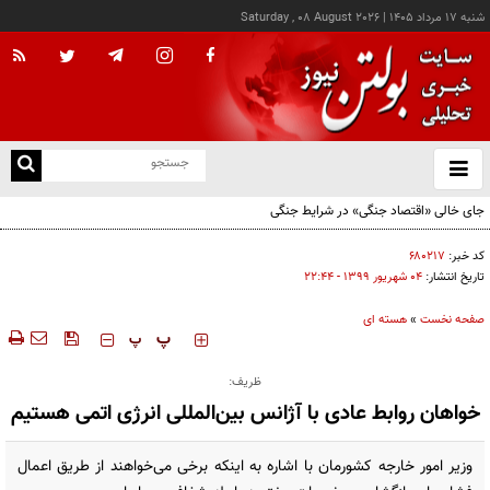
شنبه ۱۷ مرداد ۱۴۰۵
|
Saturday , 08 August 2026
از
و
ته
جای خالی «اقتصاد جنگی» در شرایط جنگی
ن
نو
کد خبر:
۶۸۰۲۱۷
تاریخ انتشار:
۰۴ شهريور ۱۳۹۹ - ۲۲:۴۴
صفحه نخست
»
هسته ای
‍‍‍ پ
پ
ظریف:
خواهان روابط عادی با آژانس بین‌المللی انرژی اتمی هستیم
وزیر امور خارجه کشورمان با اشاره به اینکه برخی می‌خواهند از طریق اعمال