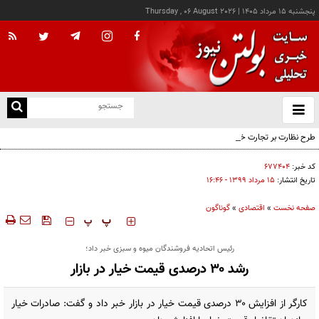
پنجشنبه ۱۵ مرداد ۱۴۰۵
|
Thursday , 06 August 2026
از
و
ته
طرح نظارت بر تجارت خرد مرزی در دستور کار است
ن
نو
کد خبر:
۶۷۷۴۰۴
تاریخ انتشار:
۱۵ مرداد ۱۳۹۹ - ۱۶:۴۶
صفحه نخست
»
اقتصادی
»
گوناگون
‍‍‍ پ
پ
رئیس اتحادیه فروشندگان میوه و سبزی خبر داد؛
رشد ۳۰ درصدی قیمت خیار در بازار
کارگر از افزایش ۳۰ درصدی قیمت خیار در بازار خبر داد و گفت: صادرات خیار