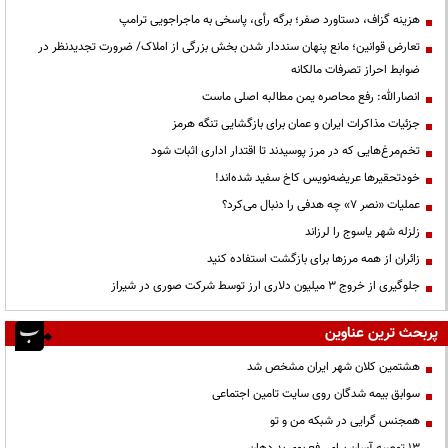
هزینه گزاف، دستاورد صفر؛ برگه رأی، پاسخی به ماجراجویی ترامپ
تعارض قوانین؛ مانع پنهان سنددار شدن بخش بزرگی از املاک/ ضرورت تجدیدنظر در
ضوابط احراز تصرفات مالکانه
انصارالله: رفع محاصره یمن مطالبه اصلی ماست
جزئیات مذاکرات ایران و عمان برای بازگشایی تنگه هرمز
تخم‌مرغ‌هایی که در مرز پوسیدند تا اقتدار اداری اثبات شود
خودتحقیرها عریضه‌نویس کاخ سفید شده‌اند!
عملیات «نصر ۷» چه هدفی را دنبال می‌کرد؟
زلزله شهر یاسوج را لرزاند
زائران از همه مرزها برای بازگشت استفاده کنید
جلوگیری از خروج ۳ میلیون دلاری ارز توسط شرکت صوری در شیراز
پربحث ترین عناوین
هشتمین کلان شهر ایران مشخص شد
سوابق بیمه شدگان روی سایت تامین اجتماعی
همجنس گرایی در شبکه من و تو