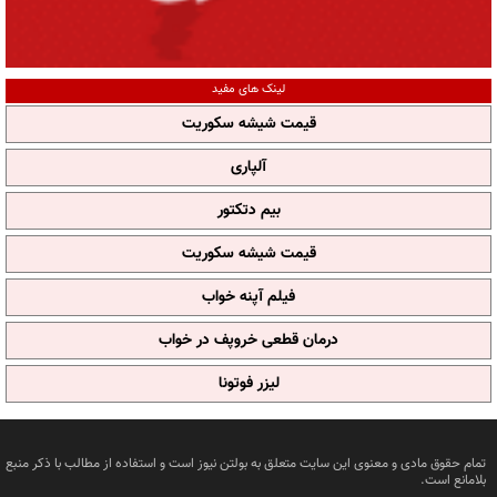
لینک های مفید
قیمت شیشه سکوریت
آلپاری
بیم دتکتور
قیمت شیشه سکوریت
فیلم آپنه خواب
درمان قطعی خروپف در خواب
لیزر فوتونا
تمام حقوق مادی و معنوی این سایت متعلق به بولتن نیوز است و استفاده از مطالب با ذکر منبع
بلامانع است.