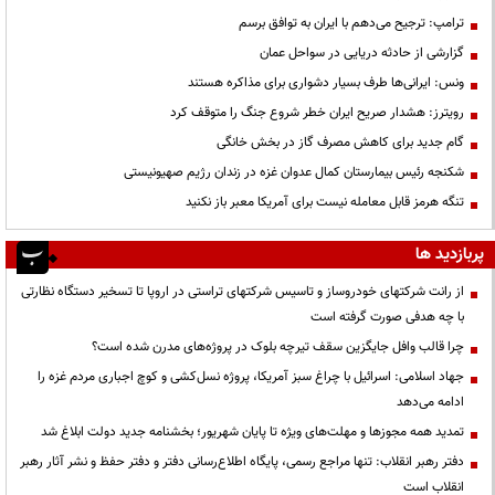
ترامپ: ترجیح می‌دهم با ایران به توافق برسم
گزارشی از حادثه دریایی در سواحل عمان
ونس: ایرانی‌ها طرف بسیار دشواری برای مذاکره هستند
رویترز: هشدار صریح ایران خطر شروع جنگ را متوقف کرد
گام جدید برای کاهش مصرف گاز در بخش خانگی
شکنجه رئیس بیمارستان کمال عدوان غزه در زندان رژیم صهیونیستی
تنگه هرمز قابل معامله نیست برای آمریکا معبر باز نکنید
پربازدید ها
از رانت‌ شرکتهای خودروساز و تاسیس شرکتهای تراستی در اروپا تا تسخیر دستگاه نظارتی
با چه هدفی صورت گرفته است
چرا قالب وافل جایگزین سقف تیرچه بلوک در پروژه‌های مدرن شده است؟
جهاد اسلامی: اسرائیل با چراغ سبز آمریکا، پروژه نسل‌کشی و کوچ اجباری مردم غزه را
ادامه می‌دهد
تمدید همه مجوزها و مهلت‌های ویژه تا پایان شهریور؛ بخشنامه جدید دولت ابلاغ شد
دفتر رهبر انقلاب: تنها مراجع رسمی، پایگاه اطلاع‌رسانی دفتر و دفتر حفظ و نشر آثار رهبر
انقلاب است