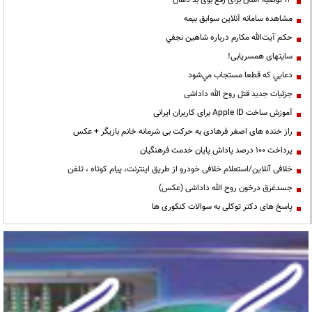
13 توصیه آسان برای رفع بوی بد دهان
مشاهده سامانه آنلاين سوابق بیمه
حكم آيت‌الله مكارم درباره شاهين نجفي
سایتهای همسریابی!
دعايي كه قطعا مستجاب مي‌شود
جزئیات جدید قتل روح الله داداشی
آموزش ساخت Apple ID برای کاربران ایرانی
راز خنده های اصغر فرهادی به حرکت بی شرمانه خانم بازیگر + عکس
پرداخت ۱۰۰ درصد پاداش پایان خدمت فرهنگیان
خلافی آنلاین/استعلام خلافی خودرو از طریق اینترنت، پیام کوتاه ، تلفن
جسدغرق درخون روح الله داداشی (عکس)
پاسخ های دکتر توکلی به سوالات کنکوری ها