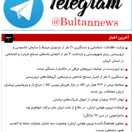
آخرین اخبار
وزارت اطلاعات: شناسایی و دستگیری ۲۱ نفر از مزدوران مرتبط با سازمان جاسوسی و
تروریستی رژیم صهیونیستی و بازداشت ۴ نفر از اعضای باندهای مسلح شرارت و اغتشاش
در استان کرمان
دو تروریست در عملیات نیروهای عراقی در «الانبار» دستگیر شدند
دستگیری ۸ نفر از اشرار مسلح شاخص و مرتبطین گروهک‌های تروریستی
معامله بیش از ۴۱۳ هزار تن کالا در بازار فیزیکی بورس کالا / حراج باز و پتروشیمی پیشران
ارزش معاملات روز شدند
تهاتر ۱۶۷۳ میلیارد تومان از اموال شرکت‌های تراستی
فرمانده نیروی هوایی ارتش: در دفاع از ملت ایران جان برکف خواهیم بود
ماجراجویی در سن ۹۷ سالگی!
معاون هماهنگ‌کننده نیروی هوایی ارتش: وضعیت سه خلبان عملیات حمله به العدید
هنوز مشخص نیست