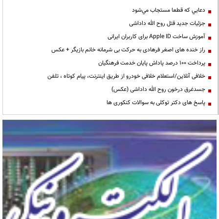
دعايي كه قطعا مستجاب مي‌شود
جزئیات جدید قتل روح الله داداشی
آموزش ساخت Apple ID برای کاربران ایرانی
راز خنده های اصغر فرهادی به حرکت بی شرمانه خانم بازیگر + عکس
پرداخت ۱۰۰ درصد پاداش پایان خدمت فرهنگیان
خلافی آنلاین/استعلام خلافی خودرو از طریق اینترنت، پیام کوتاه ، تلفن
جسدغرق درخون روح الله داداشی (عکس)
پاسخ های دکتر توکلی به سوالات کنکوری ها