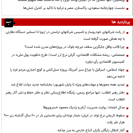
پزشکیان: تنها کسانی که در خیابان بودند ایران را نگه نداشتند همه سهیم هستند
نشست چهارجانبه سعودی، پاکستان، مصر و ترکیه با تاکید بر کنترل تنش‌ها
پربازدید ها
از رانت‌ شرکتهای خودروساز و تاسیس شرکتهای تراستی در اروپا تا تسخیر دستگاه نظارتی
با چه هدفی صورت گرفته است
چرا قالب وافل جایگزین سقف تیرچه بلوک در پروژه‌های مدرن شده است؟
صمصامی: ریشه مشکلات اقتصادی، گرانی نرخ ارز است/ طرح «تقویت پول ملی» در
کمیسیون اقتصادی رأی نیاورد
جهاد اسلامی: اسرائیل با چراغ سبز آمریکا، پروژه نسل‌کشی و کوچ اجباری مردم غزه را
ادامه می‌دهد
تمدید همه مجوزها و مهلت‌های ویژه تا پایان شهریور؛ بخشنامه جدید دولت ابلاغ شد
دفتر رهبر انقلاب: تنها مراجع رسمی، پایگاه اطلاع‌رسانی دفتر و دفتر حفظ و نشر آثار رهبر
انقلاب است
مدالِ اعتماد؛ روایت مدیریت آرام و نزدیک محمود خسروی‌وفا
سقوط تاریخی نرخ تولد در ایران؛ شمار نوزادان برای نخستین بار در ۶۰ سال گذشته زیر ۹۰۰
هزار نفر رفت
آغاز انتقال رایگان زائران اتباع خارجی به مرز چذابه