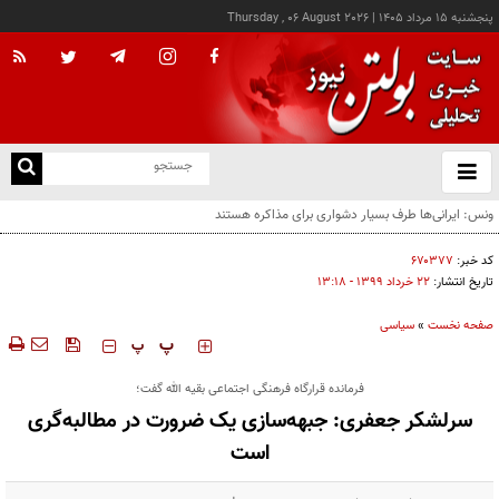
پنجشنبه ۱۵ مرداد ۱۴۰۵
|
Thursday , 06 August 2026
از
و
ته
رویترز: هشدار صریح ایران خطر شروع جنگ را متوقف کرد
ن
نو
کد خبر:
۶۷۰۳۷۷
تاریخ انتشار:
۲۲ خرداد ۱۳۹۹ - ۱۳:۱۸
صفحه نخست
»
سیاسی
‍‍‍ پ
پ
فرمانده قرارگاه فرهنگی اجتماعی بقیه الله گفت؛
سرلشکر جعفری: جبهه‌سازی یک ضرورت در مطالبه‌گری
است