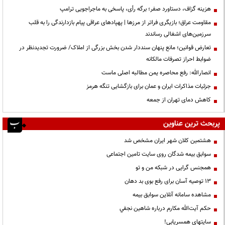
هزینه گزاف، دستاورد صفر؛ برگه رأی، پاسخی به ماجراجویی ترامپ
مقاومت عراق؛ بازیگری فراتر از مرزها | پهپادهای عراقی پیام بازدارندگی را به قلب
سرزمین‌های اشغالی رساندند
تعارض قوانین؛ مانع پنهان سنددار شدن بخش بزرگی از املاک/ ضرورت تجدیدنظر در
ضوابط احراز تصرفات مالکانه
انصارالله: رفع محاصره یمن مطالبه اصلی ماست
جزئیات مذاکرات ایران و عمان برای بازگشایی تنگه هرمز
کاهش دمای تهران از جمعه
پربحث ترین عناوین
هشتمین کلان شهر ایران مشخص شد
سوابق بیمه شدگان روی سایت تامین اجتماعی
همجنس گرایی در شبکه من و تو
13 توصیه آسان برای رفع بوی بد دهان
مشاهده سامانه آنلاين سوابق بیمه
حكم آيت‌الله مكارم درباره شاهين نجفي
سایتهای همسریابی!