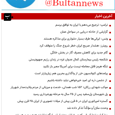
آخرین اخبار
ترامپ: ترجیح می‌دهم با ایران به توافق برسم
گزارشی از حادثه دریایی در سواحل عمان
ونس: ایرانی‌ها طرف بسیار دشواری برای مذاکره هستند
رویترز: هشدار صریح ایران خطر شروع جنگ را متوقف کرد
گام جدید برای کاهش مصرف گاز در بخش خانگی
شکنجه رئیس بیمارستان کمال عدوان غزه در زندان رژیم صهیونیستی
تنگه هرمز قابل معامله نیست برای آمریکا معبر باز نکنید
پیامدهای کنوانسیون خزر از واگذاری بحرین هم زیان‌بارتر است
از دشمن ذره ای امید خیرخواهی نباید داشته باشیم
موکب شهدای رزکان؛ ۱۵۲ شب همدلی، خدمت و میزبانی از مردم ولایت‌مدار شهریار
پل شهرستان پل‌سفید پس از ۲۵ سال به مرحله بهره‌برداری رسید
گستره امپراتوری ایران در ۵ قرن پیش از میلاد؛ تصویری از ایران ۲۵ قرن پیش
وحدت مکرّراً و مؤکّداً تذکر داده شد