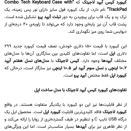
کیبورد کیس آیپد لاجیتک
که
“Combo Tech Keyboard Case with
TrackPad”
نام دارد، از یک کیبورد فول سایز دارای نور پس زمینه، یک
ترک پد و یک قاب برای پیچیدن به دور
تبلت آیپد پرو
تشکیل شده است.
پشت قاب آن نیز پایه‌ای وجود دارد که می‌تواند تا زاویه‌ی 40 درجه‌ای از
دیوایس شما روی میز نگهداری کند.
این کیبورد با قیمت 150 دلاری خودش، نصف قیمت کیبورد جدید 299
دلاری
اپل
است، اما تفاوت‌های کلیدی بین سازگاری آن‌ها با مدل‌های
مختلف
آیپدها
وجود دارد.
کیس لاجیتک
با
مدل‌های نسل هفتم آیپد
10.2 اینچی
و
نسل سوم آیپد ایر 10.5 اینچی
نیز سازگار است، درحالی که
کیبورد اپل
فقط مختص
آیپد پرو
است.
تفاوت‌های کیبورد کیس آیپد لاجیتک با مدل ساخت اپل
از نظر قابلیت‌ها نیز این دو کیبورد با یکدیگر متفاوت هستند. در واقع
کیبورد لاجیتک
فاقد کلیدی‌ترین قابلیت
کیبورد اپل
است. محصول اپل یک
درگاه USB تایپ C و تنظیم در طیف گسترده‌تری از زوایا را ارائه می‌کند و
از نظر ظاهری نیز برای
آیپدها
بسیار مناسب‌تر است. اما این ویژگی‌های