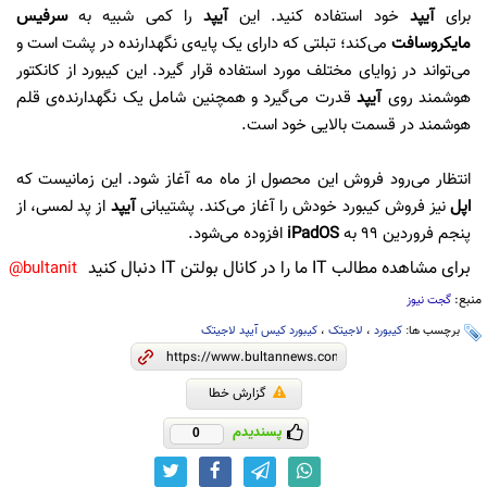
برای
آیپد
خود استفاده کنید. این
آیپد
را کمی شبیه به
سرفیس
مایکروسافت
می‌کند؛ تبلتی که دارای یک پایه‌ی نگهدارنده در پشت است و
می‌تواند در زوایای مختلف مورد استفاده قرار گیرد. این کیبورد از کانکتور
هوشمند روی
آیپد
قدرت می‌گیرد و همچنین شامل یک نگهدارنده‌ی قلم
هوشمند در قسمت بالایی خود است.
انتظار می‌رود فروش این محصول از ماه مه آغاز شود. این زمانیست که
اپل
نیز فروش کیبورد خودش را آغاز می‌کند. پشتیبانی
آیپد
از پد لمسی، از
پنجم فروردین 99 به
iPadOS
افزوده می‌شود.
برای مشاهده مطالب IT ما را در کانال بولتن IT دنبال کنید
bultanit@
منبع:
گجت نیوز
برچسب ها:
کیبورد
،
لاجیتک
،
کیبورد کیس آیپد لاجیتک
گزارش خطا
پسندیدم
0