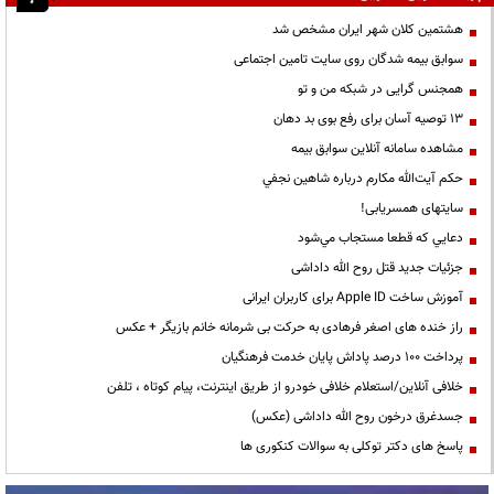
هشتمین کلان شهر ایران مشخص شد
سوابق بیمه شدگان روی سایت تامین اجتماعی
همجنس گرایی در شبکه من و تو
13 توصیه آسان برای رفع بوی بد دهان
مشاهده سامانه آنلاين سوابق بیمه
حكم آيت‌الله مكارم درباره شاهين نجفي
سایتهای همسریابی!
دعايي كه قطعا مستجاب مي‌شود
جزئیات جدید قتل روح الله داداشی
آموزش ساخت Apple ID برای کاربران ایرانی
راز خنده های اصغر فرهادی به حرکت بی شرمانه خانم بازیگر + عکس
پرداخت ۱۰۰ درصد پاداش پایان خدمت فرهنگیان
خلافی آنلاین/استعلام خلافی خودرو از طریق اینترنت، پیام کوتاه ، تلفن
جسدغرق درخون روح الله داداشی (عکس)
پاسخ های دکتر توکلی به سوالات کنکوری ها