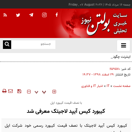
جمعه ۱۶ مرداد ۱۴۰۵
|
Friday , 07 August 2026
از
و
ته
اینترنت چگونه مفهوم کودکی را دگرگون کرد؟
ن
نو
کد خبر:
۶۵۹۵۷۰
تاریخ انتشار:
۲۹ اسفند ۱۳۹۸ - ۱۹:۳۷
صفحه نخست
»
IT
»
اخبار IT و فناوری
‍‍‍ پ
پ
با نصف قیمت کیبورد اپل
کیبورد کیس آیپد لاجیتک معرفی شد
کیبورد کیس آیپد لاجیتک با نصف قیمت کیبورد رسمی خود شرکت اپل