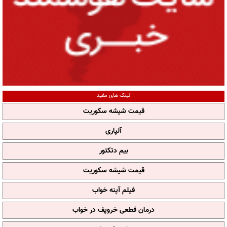
لینک های مفید
قیمت شیشه سکوریت
آلپاری
بیم دتکتور
قیمت شیشه سکوریت
فیلم آپنه خواب
درمان قطعی خروپف در خواب