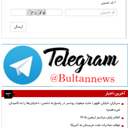
* کد امنیتی
آخرین اخبار
سربازانِ خیابانِ ظهور؛ ملتِ مبعوثِ رودسر در پاسخ به دشمن: «خیابان‌ها را به ناامیدان
نمی‌دهیم»
اعلام پایان مراسم اربعین ۱۴۰۵
توقف صادرات نفت عربستان به آمریکا