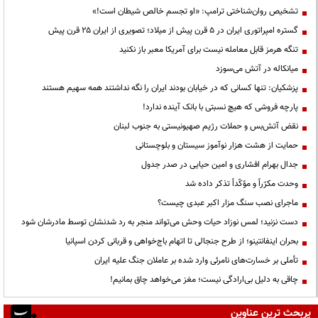
تشخیص روان‌شناختی ترامپ: «او تجسم خالص شیطان است!»
گستره امپراتوری ایران در ۵ قرن پیش از میلاد؛ تصویری از ایران ۲۵ قرن پیش
تنگه هرمز قابل معامله نیست برای آمریکا معبر باز نکنید
میانکاله در آتش می‌سوزد
پزشکیان: تنها کسانی که در خیابان بودند ایران را نگه نداشتند همه سهیم هستند
پارچه فروشی که هیچ نسبتی با بانک آینده ندارد!
نقض آتش‌بس و حملات رژیم صهیونیستی به جنوب لبنان
حمایت از هشت هزار نوآموز سیستان و بلوچستانی
جدال بهرام افشاری و امین حیایی در صدر جدول
وحدت مکرّراً و مؤکّداً تذکر داده شد
ماجرای نصب سنگ مزار اکبر عبدی چیست؟
دست نزنید؛ لمس نوزاد حیات وحش می‌تواند منجر به رد شدنشان توسط مادرشان شود
بحران اینفانتینو؛ از طرح جنجالی تا اتهام باج‌خواهی و قربانی کردن اسپانیا
تأملی بر خسارت‌های نامرئی وارد شده بر عاملان جنگ علیه ایران
چاقی به دلیل بی‌ارادگی نیست؛ مغز می‌خواهد چاق بمانیم!
پربحث ترین عناوین