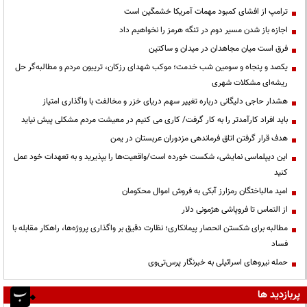
ترامپ از افشای کمبود مهمات آمریکا خشمگین است
اجازه باز شدن مسیر دوم در تنگه هرمز را نخواهیم داد
فرق است میان مجاهدان در میدان و ساکتین
یکصد و پنجاه و سومین شب خدمت؛ موکب شهدای رزکان، تریبون مردم و مطالبه‌گر حل
ریشه‌ای مشکلات شهری
هشدار حاجی دلیگانی درباره تغییر سهم دریای خزر و مخالفت با واگذاری امتیاز
باید افراد کارآمدتر را به کار گرفت/ کاری می کنیم در معیشت مردم مشکلی پیش نیاید
هدف قرار گرفتن اتاق‌ فرماندهی مزدوران عربستان در یمن
این دیپلماسی نمایشی، شکست خورده است/واقعیت‌ها را بپذیرید و به تعهدات خود عمل
کنید
امید مالباختگان رمزارز آبکی به فروش اموال محکومان
از التماس تا فروپاشی هژمونی دلار
مطالبه برای شکستن انحصار پیمانکاری؛ نظارت دقیق بر واگذاری پروژه‌ها، راهکار مقابله با
فساد
حمله نیروهای اسرائیلی به خبرنگار پرس‌تی‌وی
پربازدید ها