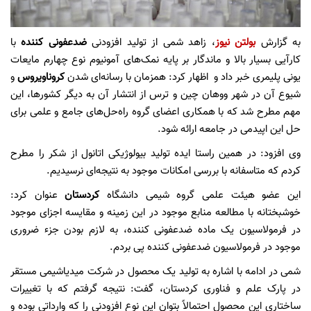
به گزارش
بولتن نیوز
، زاهد شمی از تولید افزودنی
ضدعفونی
کننده
با
کارآیی بسیار بالا و ماندگار بر پایه نمک‌های آمونیوم نوع چهارم مایعات
یونی پلیمری خبر داد و اظهار کرد: همزمان با رسانه‌ای شدن
کروناویروس
و
شیوع آن در شهر ووهان چین و ترس از انتشار آن به دیگر کشورها، این
مهم مطرح شد که با همکاری اعضای گروه راه‌حل‌های جامع و علمی برای
حل این اپیدمی در جامعه ارائه شود.
وی افزود: در همین راستا ایده تولید بیولوژیکی اتانول از شکر را مطرح
کردم که متاسفانه با بررسی امکانات موجود به نتیجه‌ای نرسیدیم.
این عضو هیئت علمی گروه شیمی دانشگاه
کردستان
عنوان کرد:
خوشبختانه با مطالعه منابع موجود در این زمینه و مقایسه اجزای موجود
در فرمولاسیون یک ماده ضدعفونی کننده، به لازم بودن جزء ضروری
موجود در فرمولاسیون ضدعفونی کننده پی بردم.
شمی در ادامه با اشاره به تولید یک محصول در شرکت میدیاشیمی مستقر
در پارک علم و فناوری کردستان، گفت: نتیجه گرفتم که با تغییرات
ساختاری این محصول احتمالاً بتوان این نوع افزودنی را که وارداتی بوده و