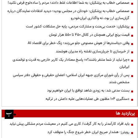
صمصامی خطاب به پزشکیان: به شما اطلاعات غلط دادند؛ مردم را ساده‌لوح فرض نکنید!
صمصامی خطاب به پزشکیان: خودتان در مجلس بودید؛ دیدید انتقادات نمایندگان درباره
گران‌سازی ارز بود، نه واگذاری ایران‌خودرو
پزشکیان: خدمت بی‌منت و مشارکت مردمی، پایه حل مشکلات کشور است
قیمت‌ برنج ایرانی همچنان در کانال ۴۵۰ تا ۵۵۰ هزار تومان
وقتی دیتاسنترها از هوش مصنوعی جلو می‌زنند؛ زنگ خطر برای اقتصاد AI
از خبرسازی تا جریان‌سازی نقشه راه مدیران هوشمند
«چرا نباید از شما متنفر باشند؟»؛ پاسخ معنادار یک کاربر خارجی به قدرت و توانمندی
ایرانیان
پس از رأی شورای مرکزی جبهه ایران اسلامی؛ اعضای حقیقی و حقوقی دفتر سیاسی
مشخص شدند
بسنت مدعی شد: به زودی شاهد توافق با ایران خواهیم بود
دستگیری ۱۰۴ مظنون طی عملیات‌هایی علیه داعش در ترکیه
پربازدید ها
باید افراد کارآمدتر را به کار گرفت/ کاری می کنیم در معیشت مردم مشکلی پیش نیاید
رویترز: هشدار صریح ایران خطر شروع جنگ را متوقف کرد