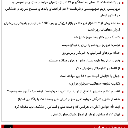
وزارت اطلاعات: شناسایی و دستگیری ۲۱ نفر از مزدوران مرتبط با سازمان جاسوسی و
تروریستی رژیم صهیونیستی و بازداشت ۴ نفر از اعضای باندهای مسلح شرارت و اغتشاش
در استان کرمان
معامله بیش از ۴۱۳ هزار تن کالا در بازار فیزیکی بورس کالا / حراج باز و پتروشیمی پیشران
ارزش معاملات روز شدند
کالابرگ این خانوارها امروز شارژ شد
ترامپ: ترجیح می‌دهم با ایران به توافق برسم
حمله نیروهای اسرائیلی به خبرنگار پرس‌تی‌وی
ونس: ایرانی‌ها طرف بسیار دشواری برای مذاکره هستند
از التماس تا فروپاشی هژمونی دلار
جهان با افزایش قیمت مواد غذایی مواجه است
تکذیب شایعه «معافیت سربازان فراری»
تقسیم غنایم مدیران یا دفاع از تولید؛ پشت‌پرده درخواست توقف یک آیین‌نامه چه بود؟
هشدار حاجی دلیگانی درباره تغییر سهم دریای خزر و مخالفت با واگذاری امتیاز
آیت‌الله جوادی آملی: با هرکس که وحدت ملی و اسلامی را بشکند، باید مقابله کرد
تهاتر ۱۶۷۳ میلیارد تومان از اموال شرکت‌های تراستی