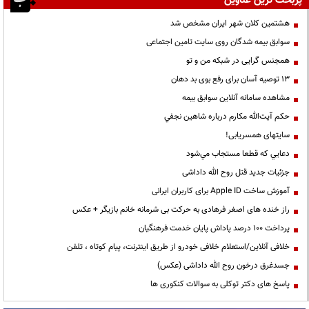
پربحث ترین عناوین
هشتمین کلان شهر ایران مشخص شد
سوابق بیمه شدگان روی سایت تامین اجتماعی
همجنس گرایی در شبکه من و تو
13 توصیه آسان برای رفع بوی بد دهان
مشاهده سامانه آنلاين سوابق بیمه
حكم آيت‌الله مكارم درباره شاهين نجفي
سایتهای همسریابی!
دعايي كه قطعا مستجاب مي‌شود
جزئیات جدید قتل روح الله داداشی
آموزش ساخت Apple ID برای کاربران ایرانی
راز خنده های اصغر فرهادی به حرکت بی شرمانه خانم بازیگر + عکس
پرداخت ۱۰۰ درصد پاداش پایان خدمت فرهنگیان
خلافی آنلاین/استعلام خلافی خودرو از طریق اینترنت، پیام کوتاه ، تلفن
جسدغرق درخون روح الله داداشی (عکس)
پاسخ های دکتر توکلی به سوالات کنکوری ها