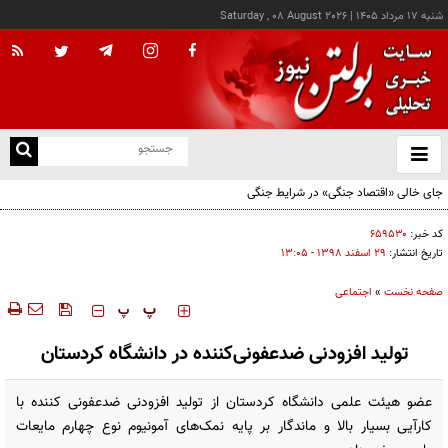
شنبه ۱۷ مرداد ۱۴۰۵
|
Saturday , 08 August 2026
از
و
ته
جای خالی «اقتصاد جنگی» در شرایط جنگی
ن
نو
کد خبر:
۶۵۹۵۳۰
تاریخ انتشار:
۲۹ اسفند ۱۳۹۸ - ۱۳:۰۵
صفحه نخست
»
اجتماعی
‍‍‍ پ
پ
تولید افزودنی ضدعفونی‌کننده در دانشگاه کردستان
عضو هیئت علمی دانشگاه کردستان از تولید افزودنی ضدعفونی کننده با
کارآیی بسیار بالا و ماندگار بر پایه نمک‌های آمونیوم نوع چهارم مایعات