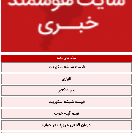
لینک های مفید
قیمت شیشه سکوریت
آلپاری
بیم دتکتور
قیمت شیشه سکوریت
فیلم آپنه خواب
درمان قطعی خروپف در خواب