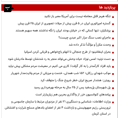
پربازدید ها
تنگه هرمز قابل معامله نیست برای آمریکا معبر باز نکنید
گستره امپراتوری ایران در ۵ قرن پیش از میلاد؛ تصویری از ایران ۲۵ قرن پیش
پزشکیان: تنها کسانی که در خیابان بودند ایران را نگه نداشتند همه سهیم هستند
ماجرای نصب سنگ مزار اکبر عبدی چیست؟
وحدت مکرّراً و مؤکّداً تذکر داده شد
بحران اینفانتینو؛ از طرح جنجالی تا اتهام باج‌خواهی و قربانی کردن اسپانیا
دست نزنید؛ لمس نوزاد حیات وحش می‌تواند منجر به رد شدنشان توسط مادرشان شود
باید افراد کارآمدتر را به کار گرفت/ کاری می کنیم در معیشت مردم مشکلی پیش نیاید
موکب شهدای رزکان؛ ۱۵۲ شب همدلی، خدمت و میزبانی از مردم ولایت‌مدار شهریار
رویترز: هشدار صریح ایران خطر شروع جنگ را متوقف کرد
پل شهرستان پل‌سفید پس از ۲۵ سال به مرحله بهره‌برداری رسید
پیامدهای کنوانسیون خزر از واگذاری بحرین هم زیان‌بارتر است
وزارت اطلاعات: شناسایی و دستگیری ۲۱ نفر از مزدوران مرتبط با سازمان جاسوسی و
تروریستی رژیم صهیونیستی و بازداشت ۴ نفر از اعضای باندهای مسلح شرارت و اغتشاش
در استان کرمان