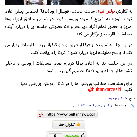
به گزارش
بولتن نیوز
، سایت اتحادیه فوتبال اروپا(یوفا) لحظاتی پیش اعلام
کرد با توجه به شیوع گسترده ویروس کرونا در تمامی مناطق اروپا، یوفا
امروز با حضور تمام افراد ذی نفع و 55 عضوش جلسه ای را درباره آینده
مسابقات قاره سبز برگزار می کند.
در این جلسه نماینده از فیفا از طریق ویدئو کنفرانس با ما ارتباط برقرار می
کند تا پاسخ نماینده اروپا درباره شیوع کرونا را دریافت کند.
در این جلسه بنا به اعلام یوفا درباره تمام مسابقات اروپایی و داخلی
کشورها از جمله یورو 2020 تصمیم گیری می شود.
برای مشاهده مطالب ورزشی ما را در کانال بولتن ورزشی دنبال
کنید
bultanvarzeshi@
منبع:
خبرگزاری فارس
برچسب ها:
یوفا
،
ویروس کرونا
،
کنفرانس
گزارش خطا
پسندیدم
0