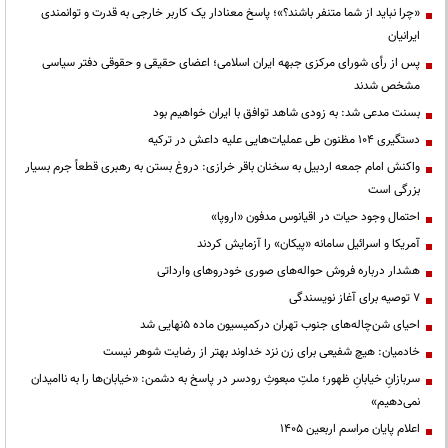
«چرا نباید از شما متنفر باشند؟»؛ پاسخ معنادار یک کاربر خارجی به قدرت و توانمندی
ایرانیان
پس از رأی شورای مرکزی جبهه ایران اسلامی؛ اعضای حقیقی و حقوقی دفتر سیاسی
مشخص شدند
بسنت مدعی شد: به زودی شاهد توافق با ایران خواهیم بود
دستگیری ۱۰۴ مظنون طی عملیات‌هایی علیه داعش در ترکیه
واکنش امام جمعه اردبیل به سخنان باقر خرازی: دروغ بستن به رهبری قطعاً جرم بسیار
بزرگی است
احتمال وجود حیات در اقیانوس مدفون «اروپا»
آمریکا و اسرائیل سامانه «پیکان» را آزمایش کردند
هشدار درباره فروش حواله‌های صوری خودروهای وارداتی
۷ توصیه برای آغاز نویسندگی
احیای شن‌چاله‌های جنوب تهران درکمیسیون ماده ۵نهایی شد
خادمیان: هیچ شفیعی برای زن نزد خداوند بهتر از رضایت شوهر نیست
سربازانِ خیابانِ ظهور؛ ملتِ مبعوثِ رودسر در پاسخ به دشمن: «خیابان‌ها را به ناامیدان
نمی‌دهیم»
اعلام پایان مراسم اربعین ۱۴۰۵