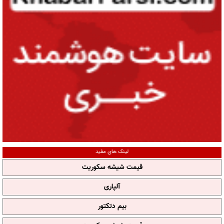
لینک های مفید
قیمت شیشه سکوریت
آلپاری
بیم دتکتور