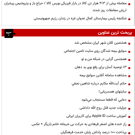
معامله بیش از ۴۱۳ هزار تن کالا در بازار فیزیکی بورس کالا / حراج باز و پتروشیمی پیشران
ارزش معاملات روز شدند
شکنجه رئیس بیمارستان کمال عدوان غزه در زندان رژیم صهیونیستی
پربحث ترین عناوین
هشتمین کلان شهر ایران مشخص شد
سوابق بیمه شدگان روی سایت تامین اجتماعی
همجنس گرایی در شبکه من و تو
13 توصیه آسان برای رفع بوی بد دهان
مشاهده سامانه آنلاين سوابق بیمه
حكم آيت‌الله مكارم درباره شاهين نجفي
سایتهای همسریابی!
دعايي كه قطعا مستجاب مي‌شود
جزئیات جدید قتل روح الله داداشی
آموزش ساخت Apple ID برای کاربران ایرانی
راز خنده های اصغر فرهادی به حرکت بی شرمانه خانم بازیگر + عکس
پرداخت ۱۰۰ درصد پاداش پایان خدمت فرهنگیان