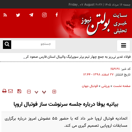
جمعه ۱۶ مرداد ۱۴۰۵
|
Friday , 07 August 2026
از
و
ته
فولاد غدیر نی‌ریز به جمع چهار تیم برتر سوپرلیگ والیبال استان فارس صعود کرد
ن
نو
کد خبر:
۶۵۹۱۹۱
تاریخ انتشار:
۲۷ اسفند ۱۳۹۸ - ۱۲:۴۴
صفحه نخست
»
ورزشی
»
فوتبال جهان
‍‍‍ پ
پ
بیانیه یوفا درباره جلسه سرنوشت ساز فوتبال اروپا
اتحادیه فوتبال اروپا خبر داد که با حضور 55 عضوش امروز درباره برگزاری
مسابقات اروپایی تصمیم گیری می کند.