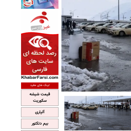
لینک های مفید
قیمت شیشه
سکوریت
آلپاری
بیم دتکتور