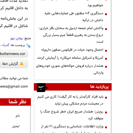
تمدید مدت اقامت 
خواهیم بود
بە داخل اقلیم کرد
دستگیری ۱۰۴ مظنون طی عملیات‌هایی علیه
در این بخش‌نامە 
داعش در ترکیه
شاغل در اقلیم کرد
واکنش امام جمعه اردبیل به سخنان باقر خرازی:
دروغ بستن به رهبری قطعاً جرم بسیار بزرگی
منبع:
بولتن نیوز
است
برچسب ها:
گمرک
،
احتمال وجود حیات در اقیانوس مدفون «اروپا»
آمریکا و اسرائیل سامانه «پیکان» را آزمایش کردند
گزارش خطا
هشدار درباره فروش حواله‌های صوری خودروهای
وارداتی
شما می توانید مطالب 
پربازدید ها
nnews@gmail.com
باید افراد کارآمدتر را به کار گرفت/ کاری می کنیم
نظر شما
در معیشت مردم مشکلی پیش نیاید
رویترز: هشدار صریح ایران خطر شروع جنگ را
نام
متوقف کرد
وزارت اطلاعات: شناسایی و دستگیری ۲۱ نفر از
ایمیل