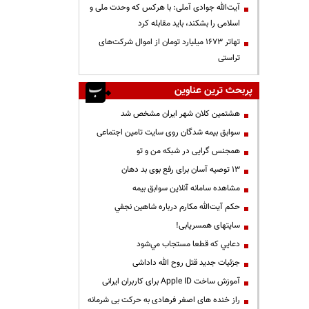
آیت‌الله جوادی آملی: با هرکس که وحدت ملی و
اسلامی را بشکند، باید مقابله کرد
تهاتر ۱۶۷۳ میلیارد تومان از اموال شرکت‌های
تراستی
پربحث ترین عناوین
هشتمین کلان شهر ایران مشخص شد
سوابق بیمه شدگان روی سایت تامین اجتماعی
همجنس گرایی در شبکه من و تو
13 توصیه آسان برای رفع بوی بد دهان
مشاهده سامانه آنلاين سوابق بیمه
حكم آيت‌الله مكارم درباره شاهين نجفي
سایتهای همسریابی!
دعايي كه قطعا مستجاب مي‌شود
جزئیات جدید قتل روح الله داداشی
آموزش ساخت Apple ID برای کاربران ایرانی
راز خنده های اصغر فرهادی به حرکت بی شرمانه