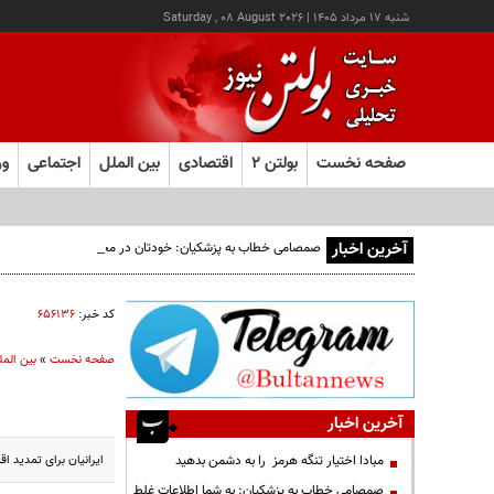
شنبه ۱۷ مرداد ۱۴۰۵
|
Saturday , 08 August 2026
صفحه نخست
بولتن ۲
اقتصادی
بین الملل
اجتماعی
ور
آخرین اخبار
صمصامی خطاب به پزشکیان: خودتان در مجلس بودید؛ دیدید انتقادا
کد خبر:
۶۵۶۱۳۶
صفحه نخست
»
بین المل
آخرین اخبار
ایرانیان برای تمدید اق
مبادا اختیار تنگه هرمز را به دشمن بدهید
صمصامی خطاب به پزشکیان: به شما اطلاعات غلط