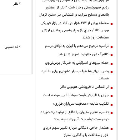
مزدوران مرتبط با سازمان جاسوسی و تروریستی
* نظر
رژیم صهیونیستی و بازداشت ۴ نفر از اعضای
باندهای مسلح شرارت و اغتشاش در استان کرمان
معامله بیش از ۴۱۳ هزار تن کالا در بازار فیزیکی
بورس کالا / حراج باز و پتروشیمی پیشران ارزش
معاملات روز شدند
ترامپ: ترجیح می‌دهم با ایران به توافق برسم
* کد امنیتی
کالابرگ این خانوارها امروز شارژ شد
حمله نیروهای اسرائیلی به خبرنگار پرس‌تی‌وی
ونس: ایرانی‌ها طرف بسیار دشواری برای مذاکره
هستند
از التماس تا فروپاشی هژمونی دلار
جهان با افزایش قیمت مواد غذایی مواجه است
تکذیب شایعه «معافیت سربازان فراری»
تقسیم غنایم مدیران یا دفاع از تولید؛ پشت‌پرده
درخواست توقف یک آیین‌نامه چه بود؟
هشدار حاجی دلیگانی درباره تغییر سهم دریای
خزر و مخالفت با واگذاری امتیاز