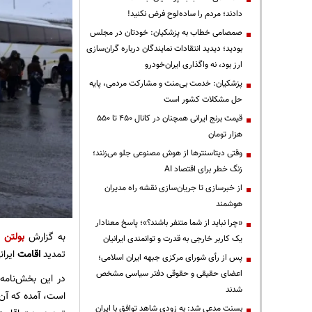
دادند؛ مردم را ساده‌لوح فرض نکنید!
صمصامی خطاب به پزشکیان: خودتان در مجلس
بودید؛ دیدید انتقادات نمایندگان درباره گران‌سازی
ارز بود، نه واگذاری ایران‌خودرو
پزشکیان: خدمت بی‌منت و مشارکت مردمی، پایه
حل مشکلات کشور است
قیمت‌ برنج ایرانی همچنان در کانال ۴۵۰ تا ۵۵۰
هزار تومان
وقتی دیتاسنترها از هوش مصنوعی جلو می‌زنند؛
زنگ خطر برای اقتصاد AI
از خبرسازی تا جریان‌سازی نقشه راه مدیران
هوشمند
«چرا نباید از شما متنفر باشند؟»؛ پاسخ معنادار
به گزارش
بولتن ن
یک کاربر خارجی به قدرت و توانمندی ایرانیان
تمدید
اقامت
ایران
پس از رأی شورای مرکزی جبهه ایران اسلامی؛
اعضای حقیقی و حقوقی دفتر سیاسی مشخص
در این بخش‌نامە
شدند
است، آمدە کە آن د
بسنت مدعی شد: به زودی شاهد توافق با ایران