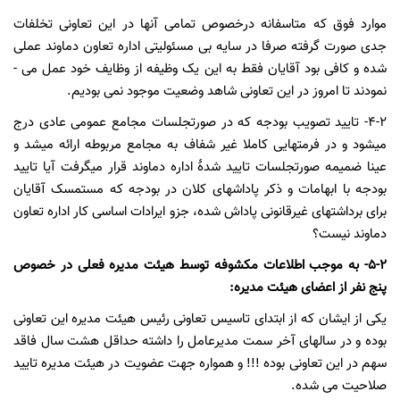
موارد فوق که متاسفانه درخصوص تمامی آنها در این تعاونی تخلفات
جدی صورت گرفته صرفا در سایه بی­ مسئولیتی اداره تعاون دماوند عملی
شده و کافی بود آقایان فقط به این یک وظیفه از وظایف خود عمل می ­
نمودند تا امروز در این تعاونی شاهد وضعیت موجود نمی­ بودیم.
4-2- تایید تصویب بودجه که در صورتجلسات مجامع عمومی عادی درج
می­شود و در فرمتهایی کاملا غیر شفاف به مجامع مربوطه ارائه می­شد و
عینا ضمیمه صورتجلسات تایید شدۀ اداره دماوند قرار می­گرفت آیا تایید
بودجه با ابهامات و ذکر پاداشهای کلان در بودجه که مستمسک آقایان
برای برداشتهای غیرقانونی پاداش شده، جزو ایرادات اساسی کار اداره تعاون
دماوند نیست؟
5-2- به موجب اطلاعات مکشوفه توسط هیئت مدیره فعلی در خصوص
پنج نفر از اعضای هیئت مدیره:
یکی از ایشان که از ابتدای تاسیس تعاونی رئیس هیئت مدیره این تعاونی
بوده و در سالهای آخر سمت مدیرعامل را داشته حداقل هشت سال فاقد
سهم در این تعاونی بوده !!! و همواره جهت عضویت در هیئت مدیره تایید
صلاحیت می­ شده.