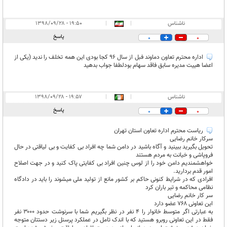
ناشناس
|
|
۱۹:۵۰ - ۱۳۹۸/۰۹/۲۸
پاسخ
0
0
اداره محترم تعاون دماوند فبل از سال 96 کجا بودی این همه تخلف را ندید (یکی از
اعضا هییت مدیره سابق فاقد سهام بودلطفا جواب بدهید
ناشناس
|
|
۱۹:۵۷ - ۱۳۹۸/۰۹/۲۸
پاسخ
0
0
ریاست محترم اداره تعاون استان تهران
سرکار خانم رضایی
تحویل بگیرید ببینید و آگاه باشید در دامن شما چه افراد بی کفایت و بی لیاقتی در حال
فروپاشی و خیانت به مردم هستند
خواهشمندیم دامن خود را از لوس چنین افراد بی کفایتی پاک کنید و در جهت اصلاح
امور قدم بردارید.
افرادی که در شرایط کنونی حاکم بر کشور مانع از تولید ملی میشوند را باید در دادگاه
نظامی محاکمه و تیر باران کرد
سر کار خانم رضایی
این تعاونی ۷۶۸ عضو دارد
به عبارتی اگر متوسط خانوار را ۴ نفر در نظر بگیریم شما با سرنوشت حدود ۳۰۰۰ نفر
فقط در این تعاونی روبرو هستید که با اندک تامل در عملکرد پرسنل زیر دستتان متوجه