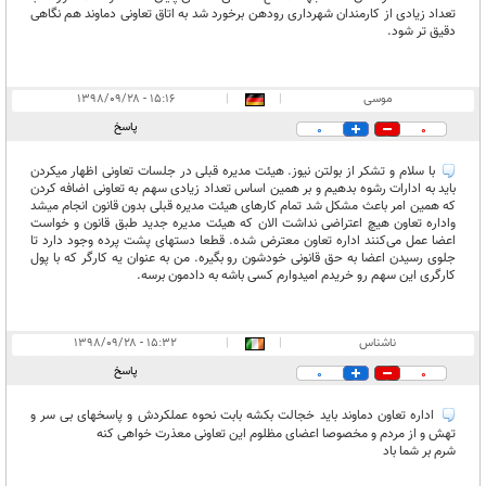
تعداد زیادی از کارمندان شهرداری رودهن برخورد شد به اتاق تعاونی دماوند هم نگاهی
دقیق تر شود.
موسی
|
|
۱۵:۱۶ - ۱۳۹۸/۰۹/۲۸
پاسخ
0
0
با سلام و تشکر از بولتن نیوز. هیئت مدیره قبلی در جلسات تعاونی اظهار میکردن
باید به ادارات رشوه بدهیم و بر همین اساس تعداد زیادی سهم به تعاونی اضافه کردن
که همین امر باعث مشکل شد تمام کارهای هیئت مدیره قبلی بدون قانون انجام میشد
واداره تعاون هیچ اعتراضی نداشت الان که هیئت مدیره جدید طبق قانون و خواست
اعضا عمل می‌کنند اداره تعاون معترض شده. قطعا دستهای پشت پرده وجود دارد تا
جلوی رسیدن اعضا به حق قانونی خودشون رو بگیره. من به عنوان یه کارگر که با پول
کارگری این سهم رو خریدم امیدوارم کسی باشه به دادمون برسه.
ناشناس
|
|
۱۵:۳۲ - ۱۳۹۸/۰۹/۲۸
پاسخ
0
0
اداره تعاون دماوند باید خجالت بکشه بابت نحوه عملکردش و پاسخهای بی سر و
تهش و از مردم و مخصوصا اعضای مظلوم این تعاونی معذرت خواهی کنه
شرم بر شما باد