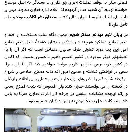
قطعی مبنی بر توقف عملیات اجرای رای داوری تا رسیدگی به اصل موضوع
خواسته توسط آن شعبه صادر گردیده لذا اعلام اداره تعاون دماوند مبنی بر
تایید رای اتحادیه توسط دیوان عالی کشور
مصداق نشر اکاذیب
بوده و جای
تامل دارد!!!
در پایان لازم می­دانم متذکر شویم
همین نگاه سلب مسئولیت از خود و
عدم اصلاح عملکرد هرچند دیر هنگام ، نشان دهندۀ دلیل عدم اصلاح
امور این یک مورد تعاونی ظرف سالیان متمادی است که اگر آن را به
تعاونیهای دیگر موجود در کشور تعمیم دهیم با همین مصیبتی که اکنون
در کشور درخصوص تعاونیها داریم مواجه خواهیم شد. اگر آقایان صرفا
سعی در فرافکنی نداشته و همین امروز اقدامات ممکن اصلاحی را شروع
می­کردند شاید کمی از ضررهای وارده از بابت بی عملی و بی اطلاعی ایشان
در گذشته را می توانستند جبران کنند ولی افسوس که نتیجه اطلاع رسانی
و ارائه اینهمه مشکلات اساسی در چرخه کار ادارات تعاون صرفا به پاس
دادن مشکلات حل نشدۀ مردم به زمین دیگران ختم می­شود.