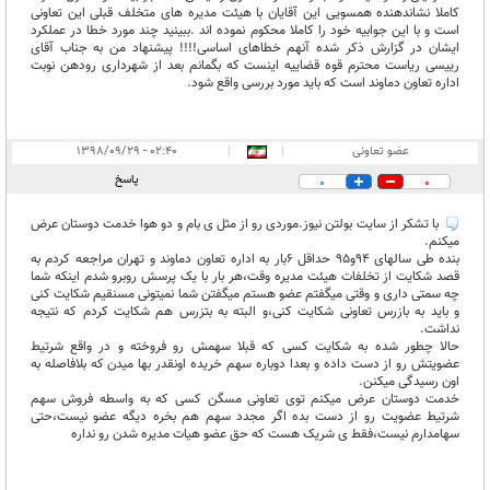
کاملا نشاندهنده همسویی این آقایان با هیئت مدیره های متخلف قبلی این تعاونی
است و با این جوابیه خود را کاملا محکوم نموده اند .ببینید چند مورد خطا در عملکرد
ایشان در گزارش ذکر شده آنهم خطاهای اساسی!!!! پیشنهاد من به جناب آقای
رییسی ریاست محترم قوه قضاییه اینست که بگمانم بعد از شهرداری رودهن نوبت
اداره تعاون دماوند است که باید مورد بررسی واقع شود.
عضو تعاونی
|
|
۰۲:۴۰ - ۱۳۹۸/۰۹/۲۹
پاسخ
0
0
با تشکر از سایت بولتن نیوز.موردی رو از مثل ی بام و دو هوا خدمت دوستان عرض
میکنم.
بنده طی سالهای 94و95 حداقل 6بار به اداره تعاون دماوند و تهران مراجعه کردم به
قصد شکایت از تخلفات هیئت مدیره وقت،هر بار با یک پرسش روبرو شدم اینکه شما
چه سمتی داری و وقتی میگفتم عضو هستم میگفتن شما نمیتونی مسنقیم شکایت کنی
و باید به بازرس تعاونی شکایت کنی،و البته به بتزرس هم شکایت کردم که نتیجه
نداشت.
حالا چطور شده به شکایت کسی که قبلا سهمش رو فروخته و در واقع شرتیط
عضویتش رو از دست داده و بعدا دوباره سهم خریده اونقدر بها میدن که بلافاصله به
اون رسیدگی میکنن.
خدمت دوستان عرض میکنم توی تعاونی مسگن کسی که به واسطه فروش سهم
شرتیط عضویت رو از دست بده اگر مجدد سهم هم بخره دیگه عضو نیست،حتی
سهامدارم نیست،فقط ی شریک هست که حق عضو هیات مدیره شدن رو نداره