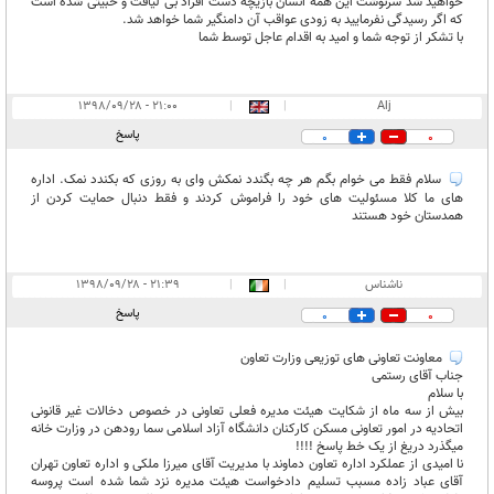
خواهید شد سرنوشت این همه انسان بازیچه دست افراد بی لیاقت و خبیثی شده است
که اگر رسیدگی نفرمایید به زودی عواقب آن دامنگیر شما خواهد شد.
با تشکر از توجه شما و امید به اقدام عاجل توسط شما
۲۱:۰۰ - ۱۳۹۸/۰۹/۲۸
|
|
Alj
پاسخ
0
0
سلام فقط می خوام بگم هر چه بگندد نمکش وای به روزی که بکندد نمک. اداره
های ما کلا مسئولیت های خود را فراموش کردند و فقط دنبال حمایت کردن از
همدستان خود هستند
ناشناس
|
|
۲۱:۳۹ - ۱۳۹۸/۰۹/۲۸
پاسخ
0
0
معاونت تعاونی های توزیعی وزارت تعاون
جناب آقای رستمی
با سلام
بیش از سه ماه از شکایت هیئت مدیره فعلی تعاونی در خصوص دخالات غیر قانونی
اتحادیه در امور تعاونی مسکن کارکنان دانشگاه آزاد اسلامی سما رودهن در وزارت خانه
میگذرد دریغ از یک خط پاسخ !!!!
نا امیدی از عملکرد اداره تعاون دماوند با مدیریت آقای میرزا ملکی و اداره تعاون تهران
آقای عباد زاده مسبب تسلیم دادخواست هیئت مدیره نزد شما شده است پروسه