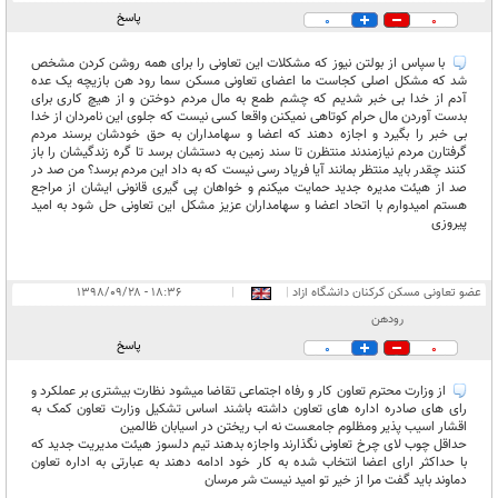
پاسخ
0
0
با سپاس از بولتن نیوز که مشکلات این تعاونی را برای همه روشن کردن مشخص
شد که مشکل اصلی کجاست ما اعضای تعاونی مسکن سما رود هن بازیچه یک عده
آدم از خدا بی خبر شدیم که چشم طمع به مال مردم دوختن و از هیچ کاری برای
بدست آوردن مال حرام کوتاهی نمیکنن واقعا کسی نیست که جلوی این نامردان از خدا
بی خبر را بگیرد و اجازه دهند که اعضا و سهامداران به حق خودشان برسند مردم
گرفتارن مردم نیازمندند منتظرن تا سند زمین به دستشان برسد تا گره زندگیشان را باز
کنند چقدر باید منتظر بمانند آیا فریاد رسی نیست که به داد این مردم برسد؟ من صد در
صد از هیئت مدیره جدید حمایت میکنم و خواهان پی گیری قانونی ایشان از مراجع
هستم امیدوارم با اتحاد اعضا و سهامداران عزیز مشکل این تعاونی حل شود به امید
پیروزی
عضو تعاونی مسکن کرکنان دانشگاه ازاد
|
|
۱۸:۳۶ - ۱۳۹۸/۰۹/۲۸
رودهن
پاسخ
0
0
از وزارت محترم تعاون کار و رفاه اجتماعی تقاضا میشود نظارت بیشتری بر عملکرد و
رای های صادره اداره های تعاون داشته باشند اساس تشکیل وزارت تعاون کمک به
اقشار اسیب پذیر ومظلوم جامعست نه اب ریختن در اسیابان ظالمین
حداقل چوب لای چرخ تعاونی نگذارند واجازه بدهند تیم دلسوز هیئت مدیریت جدید که
با حداکثر ارای اعضا انتخاب شده به کار خود ادامه دهند به عبارتی به اداره تعاون
دماوند باید گفت مرا از خیر تو امید نیست شر مرسان