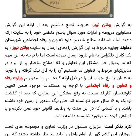
به گزارش
بولتن نیوز
، هرچند توقع داشتیم بعد از ارائه این گزارش
مسئولین مربوطه و ادارات مورد سوال پاسخ منطقی خود را به سایت ارائه
دهند اما متاسفانه مطلع شدیم
اداره تعاون و رفاه اجتماعی شهرستان
دماوند
جوابیه مربوط به این گزارش را بجای ارسال به سایت
بولتن نیوز
، به
یک کانال تلگرامی به نام تارود ارسال نموده است اما با توجه به این مهم
که ما بدنبال حل مشکل این تعاونی و کلا اصلاح ساختار پر از ایراد در
مدیریتهای مربوط به تعاونی ها هستیم آن را به فال نیک گرفته و با توجه
به همان پاسخ ،جواب آن را در ذیل ارائه کرده ایم و امیدواریم
وزارت رفاه
و تعاون و رفاه اجتماعی
با توجه به مستندات موجود ضمن تعیین
کارشناسان کاربلد نسبت به رفع مشکل این تعاونی که بعد از گذشت
نزدیک به 16 سال هنوز نتوانسته اند حتی برگ سندی از زمین خود داشته
باشند و با کسانی که در این مدت به وظایف قانونی خود عمل نکرده و یا
کوتاهی کرده اند برخورد شایسته داشته باشد.
لازم بذکر است
عزیزان مسئول در وزارت تعاون و مجموعه های تحت
امرشان این کلام گهر بار
امام راحل
را باید مد نظر داشته باشند که
این