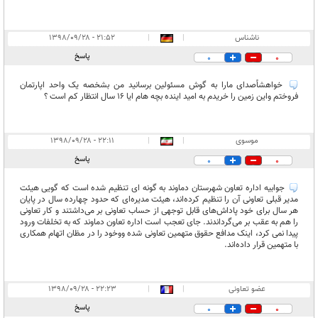
ناشناس
|
|
۲۱:۵۲ - ۱۳۹۸/۰۹/۲۸
پاسخ
0
0
خواهشاًصدای مارا به گوش مسئولین برسانید من بشخصه یک واحد اپارتمان
فروختم واین زمین را خریدم به امید اینده بچه هام ایا ۱۶ سال انتظار کم است ؟
موسوی
|
|
۲۲:۱۱ - ۱۳۹۸/۰۹/۲۸
پاسخ
0
0
جوابیه اداره تعاون شهرستان دماوند به گونه ای تنظیم شده است که گویی هیئت
مدیر قبلی تعاونی آن را تنظیم کرده‌اند، هیئت مدیره‌ای که حدود چهارده سال در پایان
هر سال برای خود پاداش‌های قابل توجهی از حساب تعاونی بر می‌‌داشتند و کار تعاونی
را هم به عقب بر می‌گرداندند. جای تعجب است اداره تعاون دماوند که به تخلفات ورود
پیدا نمی کرد، اینک مدافع حقوق متهمین تعاونی شده ووخود را در مظان اتهام همکاری
با متهمین قرار داده‌اند.
عضو تعاونی
|
|
۲۲:۲۳ - ۱۳۹۸/۰۹/۲۸
پاسخ
0
0