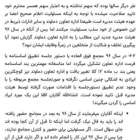
نفر دیگر سالها بوده که سهم نداشته و به اعتبار سهم همسر محترم خود
تایید صلاحیت می­شده با توجه به اینکه مسئولیت اعلام صحیح اعضا بر
عهده هیئت مدیره است طبیعتا اداره تعاون دماوند و سایر ادارات ذیربط در
این خصوص از خود سلب مسئولیت می­کنند اما پس از آنکه در سال 96
هیئت مدیره جدید این مطالب را به اداره تعاون دماوند گزارش نمود آیا
پیگیری تخلف و شکایت از متخلفین در زمرۀ وظایف ایشان نبود؟
6-2- در سال 96 مجمع فوق العاده با دستور جلسه تطبیق اساسنامه با
فرمت اداره تعاون تشکیل می­گردد اما متاسفانه مهمترین بند اساسنامه
یعنی بند ب ماده 12 کلا تغییر یافت و اداره تعاون دماوند نیز کوچکترین
ایرادی به اشکالی چنین اساسی نگرفته و صورتجلسه مجمع مربوطه را با
وجود عدم تطبیق دستورجلسه با اقدامات صورت گرفته توسط هیئت
مدیره قبل تایید نموده است. انشاءالله آقایان اقلا این یک مورد ایراد
اساسی را گردن می­گیرند!
اینکه آقایان می­فرمایند از سال 96 به بعد در مجامع حضور یافته­
اند را باید به فال نیک گرفت اما اینکه تا قبل از آن کجا بوده ­اند
جای سؤال است. اگر مسئولیتی برای حضور و کنترل مجامع ندارند،
چرا پس از سال 96 این کار را انجام داده­ اند و اگر دارند قبل از آن