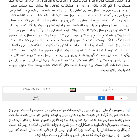
مرور نقش هیئت مدیره ها و مدیرعاملها و ارتباطات با عناصری در این ادارات نه تنها
مشکلات را کم نکرد بلکه روز به روز مشکلات تعاونی ها بیشتر شد ببینید همین
شهرداری رودهن چند سال همین تعاونی را سر دواند همیشه پیش خودم می گفتم چرا
؟ چرا هی می گویند نقشه ایراد دارد هی پول بعد کارشناس خودشان را برای نقشه کشی
معرفی می کنند قضیه چیه ؟ همش مشکل پول بود چقدر جانماز آب می کشیدند همان
شهردار و همان معاون عمرانی و حالا شما همین اداره تعاون دماوند را نگاه کنید دوستان
یادشونه تو این دو سال کارشناسشان وقتی تو جلسه ای ما می آمد و احساس می کرد
اعضا روشن شدند چقدر چهره اش عبوس می شد و چقدر تو این دو سال برای حضور
اعضا دنگ و فنگ درست کردند حتی مو را از ماست برای حضور اعضا می کشیدند و حتی
اعضایی از راه دور آمدند و فقط به خاطر نداشتن یک کارت با اینکه همه می دانستند
عضو است توسط نماینده اداره تعاون دماوند اجازه حضور پیدا نکرد و مجبو شدند
برگردند همه این سخت گیریها فقط برای این بود که عوامل خودشان و دوستانی که
سالها با خیر و خوشی در کنار هم کار کرده بودند و چشمهایشان حال به هر دلیلی در
مقابل تخلفات آنها بسته بود توسط اعضا کنار گذاشته شده بودند حالا دلیل اینهمه
عصبانیت را فهمیدید؟
بیگلری
|
|
۱۶:۳۴ - ۱۳۹۸/۰۹/۲۸
پاسخ
0
0
با سپاس فراوان از بولتن نیوز و توضیحات بجا و روشن در خصوص قسمت مهمی از
تخلفات صورت گرفته در هیئت مدیره های قبلی و اینکه چطور هر سال هم با وقاحت
کامل وعده سرخرمن به اعضا میدادند و بعدا وجهه قانونی همین اعضا را انکار کردند. از
ریاست محترم قوه قضاییه و همکاران دلسوزشان عاجزانه تقاضای کمک داریم که دست
فریبکاران و متخلفان را رو کنند چرا که این ترس از عواقب اعمالشان است که این
چنین آنها را پریشان کرده که به هر خس و خاشاکی دست میاندازند.