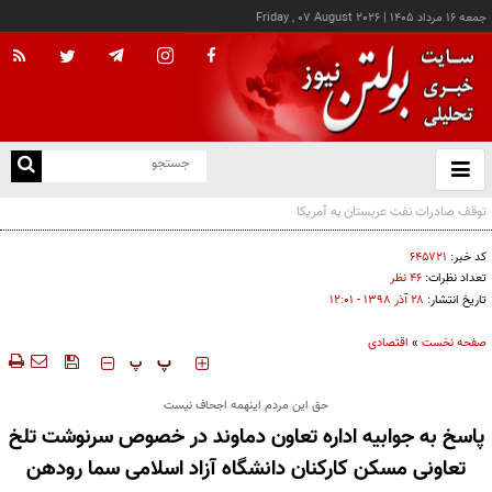
جمعه ۱۶ مرداد ۱۴۰۵
|
Friday , 07 August 2026
از
و
ته
ترامپ از افشای کمبود مهمات آمریکا خشمگین است
ن
نو
کد خبر:
۶۴۵۷۲۱
تعداد نظرات:
۴۶ نظر
تاریخ انتشار:
۲۸ آذر ۱۳۹۸ - ۱۲:۰۱
صفحه نخست
»
اقتصادی
‍‍‍ پ
پ
حق این مردم اینهمه اجحاف نیست
پاسخ به جوابیه اداره تعاون دماوند در خصوص سرنوشت تلخ
تعاونی مسکن کارکنان دانشگاه آزاد اسلامی سما رودهن