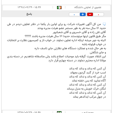
عضوی از تعاونی دانشگاه
|
|
۱۵:۴۶ - ۱۳۹۸/۰۹/۲۹
پاسخ
0
0
من کل آگهی تغییرات شرکت رو برای اولین بار یکجا در دفتر تعاونی دیدم در طی
حدود ۱۶ سال سه نفر به طور مستمر عضو هیئت مدیره بودند
آقای تقی زاده و آقای خسروی و آقای شعبانپور
مگر طبق قانون اینها میتونستند حدودا ۱۶ سال هیئت مدیره باشند ؟؟؟؟؟
البته یه جور میشه اینکه اداره تعاون دماوند در خواب ناز و کمیسیون نظارت بر انتخابات
در خواب قیلوله باشه
به هر حال شده و عملکرد دستگاه های نظارتی جای تاسف داره
و جای شگفتی
این انتقاد صورت گرفته باید موجبات اصلاح باشد ولی متاسفانه شاهدیم در دسته بندی
مولانا اداره محترم دماوند در دسته چهارم قرار دارد
آن کس که بداند و بداند که بداند
اسب خرد از گنبد گردون بجهاند
آن کس که بداند و نداند که بداند
آگاه نمایید که بس خفته نماند
آن کس که نداند و بداند که نداند
لنگان خرک خویش به منزل برساند
آن کس که نداند و نداند که نداند
در جهل مرکب ابدالدهر بماند
محمدایوب
|
|
۱۵:۴۸ - ۱۳۹۸/۰۹/۲۹