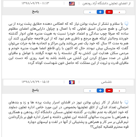
از اعضای تعاونی دانشگاه آزاد رودهن
|
|
۱۱:۱۳ - ۱۳۹۸/۰۹/۲۹
پاسخ
0
0
با سلام و تشکر از سایت بولتن نیاز که که انعکاس دهنده حقایق پشت پرده از بی
خردگی و طمع مدیران اسبق تعاونی که با اعمال و چپاول دارایی‌های اعضای مظلوم
ساده که صرفا چوب سادگی و اعتماد خودرا نسبت به هییت مدیره های ادوار گذشته
خوردند وجالبتر اینکه هیچ مرجع و ناظری هم نبود که از این فاجعه جلوگیری کنند آن
هم به مدت ۱۴ سال که خود یک عمر می‌باشد واین مراکز و اتحادیه ها به جرات می‌توان
گفت که مترسکی بیش نبودند حال که اکنون با رای قاطع اعضا هییت مدیره خودم و
مردمی سکان هدایت این کشتی به گل نشسته را به عهده گرفتند با عوامل و مافیای
قبلی در صدد سوراخ کردن این کشتی می باشند باشد به امید روزی که دست این
مافیای قدرت و ثروت از این مملکت که حاصل خون شهداست کوتاه گردد
ناشناس
|
|
۱۵:۱۶ - ۱۳۹۸/۰۹/۲۹
پاسخ
0
0
با تشکر از کار زیبای بولتن نیوز در افشای اسرار پشت پرده ها و زد و بندهای
احتمالی تعداد اندکی از اتاق تعاونیها بخصوص در این مورد خاص اداره تعاون دماوند
که خود اعتراف به عدم نظارت بر گذشته تعاونی مسکن دانشگاه آزاد رودهن و همکاری
و همراهی با مدیریت سالهای گذشته این تعاونی داشته و اصرار اداره فوق بر بازگرداندن
تیم قبلی بر سر کار و همراهی و پشتیبانی از آنها در لفت و لیسهای دوباره
قوه محترم قضائیه کجایی؟؟