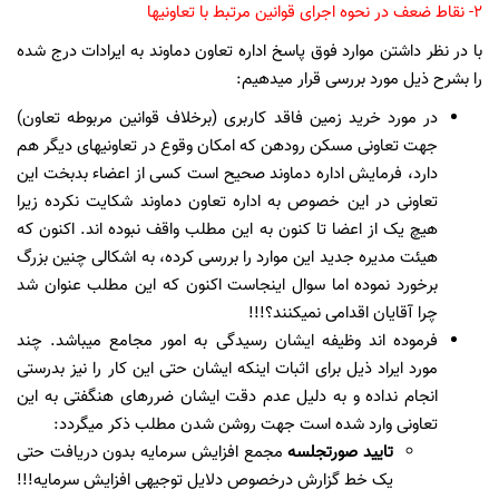
2- نقاط ضعف در نحوه اجرای قوانین مرتبط با تعاونیها
با در نظر داشتن موارد فوق پاسخ اداره تعاون دماوند به ایرادات درج شده
را بشرح ذیل مورد بررسی قرار می­دهیم:
در مورد خرید زمین فاقد کاربری (برخلاف قوانین مربوطه تعاون)
جهت تعاونی مسکن رودهن که امکان وقوع در تعاونیهای دیگر هم
دارد، فرمایش اداره دماوند صحیح است کسی از اعضاء بدبخت این
تعاونی در این خصوص به اداره تعاون دماوند شکایت نکرده زیرا
هیچ یک از اعضا تا کنون به این مطلب واقف نبوده اند. اکنون که
هیئت مدیره جدید این موارد را بررسی کرده، به اشکالی چنین بزرگ
برخورد نموده اما سوال اینجاست اکنون که این مطلب عنوان شد
چرا آقایان اقدامی نمی­کنند؟!!!
فرموده ­اند وظیفه ایشان رسیدگی به امور مجامع می­باشد. چند
مورد ایراد ذیل برای اثبات اینکه ایشان حتی این کار را نیز بدرستی
انجام نداده و به دلیل عدم دقت ایشان ضررهای هنگفتی به این
تعاونی وارد شده است جهت روشن شدن مطلب ذکر می­گردد:
تایید صورتجلسه
مجمع افزایش سرمایه بدون دریافت حتی
یک خط گزارش درخصوص دلایل توجیهی افزایش سرمایه!!!