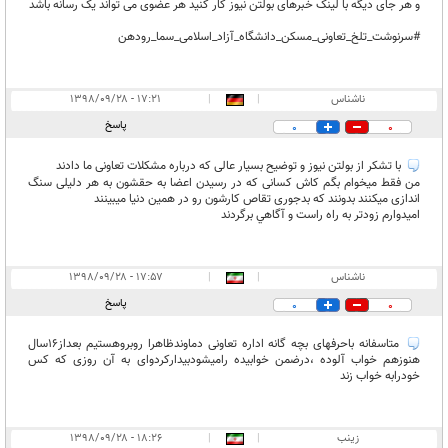
و هر جای دیگه با لینک خبرهای بولتن نیوز کار کنید هر عضوی می تواند یک رسانه باشد
#سرنوشت_تلخ_تعاونی_مسکن_دانشگاه_آزاد_اسلامی_سما_رودهن
ناشناس
|
|
۱۷:۲۱ - ۱۳۹۸/۰۹/۲۸
پاسخ
0
0
با تشكر از بولتن نيوز و توضيح بسيار عالی که درباره مشکلات تعاونی ما دادند
من فقط میخوام بگم کاش کسانی که در رسیدن اعضا به حقشون به هر دلیلی سنگ
اندازی میکنند بدونند که بدجوری تقاص کارشون رو در همین دنیا میبینند
اميدوارم زودتر به راه راست و آگاهي برگردند
ناشناس
|
|
۱۷:۵۷ - ۱۳۹۸/۰۹/۲۸
پاسخ
0
0
متاسفانه باحرفهای بچه گانه اداره تعاونی دماوندظاهرا روبروهستیم بعداز16سال
هنوزهم خواب آلوده ،درضمن خوابیده رامیشودبیدارکردوای به آن روزی که کس
خودرابه خواب زند
زینب
|
|
۱۸:۲۶ - ۱۳۹۸/۰۹/۲۸