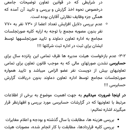
در شرایطی که در قوانین تعاون توضیحات جامعی
درخصوص نحوه اخذ گزارش و بررسی و تایید آن آمده که
همگی جزء وظایف نظارتی آقایان بوده است.
عدم بررسی دلایل افزایش تعداد اعضا از 730 نفر به 770
نفر بدون مصوبه مجمع با توجه به ارایه کلیه صورتجلسات
مجامع به اداره تعاون دماوند و تایید صورتجلسه­ها توسط
ایشان برای ثبت در اداره ثبت شرکتها !!!
3-2- عدم بازخواست هیئت مدیره ها ظرف تمامی این پانزده سال برای
حسابرسی
نشدن صورتهای مالی که به موجب قانون تعاون برای تمامی
تعاونیهای بیش از دویست نفر عضو الزامی می­باشد و تایید همواره
صورتجلسات مجامع توسط اداره تعاون دماوند بدون دریافت گزارش
حسابرسی !!!
در اینجا ضرورت می­دانیم
به جهت اهمیت موضوع به برخی از اطلاعات
مرتبط با تعاونیها که در گزارشات حسابرسی مورد بررسی و اظهارنظر قرار
می­گیرند اشاره نمائیم:
بررسی هزینه ­ها، مطابقت با سال گذشته و بودجه و اعلام مغایرات
بررسی کلیه قراردادها، مطابقت با کار انجام شده، مصوبات هیئت