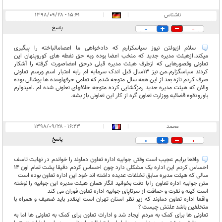
ناشناس
|
|
۱۵:۴۱ - ۱۳۹۸/۰۹/۲۸
پاسخ
0
0
سلام ازبولتن نیوز سپاسکزارم که دادخواهی ما اعصامالباخته را پیگیری
میکند.ازهیئت مدیره جدید که منخب اعضا بوده وبه حق نفطه های کوروپنهان این
تعاونی وقصورهایی که ازطرف هیئت مدیره قبلی درحق اعضاصورت گرفته را آشکار
کردند سپاسگزارم.من نیز ۱۳سال قبل اندک سرمایه ام رابه اعتبار اسم ورسم تعاونی
صرف کردم تازه بعد از این همه سال متوجه شدم که تمامی حرفهاوعده ها پوشالی بوده
والان که هیئت مدیره حدید رمزگشایی کرده متوجه خلافهای تعاونی شده ام .امیدوارم
باورودقوه قضائیه ووزارت تعاون گره از کار این تعاونی باز بشه.
محمد
|
|
۱۶:۲۳ - ۱۳۹۸/۰۹/۲۸
پاسخ
0
0
واقعا برایم عجیب است وقتی جوابیه اداره تعاون دماوند را خواندم در نهایت تاسف
احساس کردم این اداره یک مشکلی دارد چون احساس کردم دقیقا پشت تمام اون 14
سالی که هیئت مدیره سابق تخلفات عدیده داشته اند خود این اداره تعاون بوده است
متن جوابیه اداره تعاون را با دقت بخوانید انگار همان هیئت مدیره این جوابیه را نوشته
است کینه و نفرت و حماقت از سرتاپای جوابیه اداره تعاون فوران می کند
واقعا اداره تعاون دماوند که زیر نظر استان تهران است اینقدر باید ضعیف و همراه با
متخلفین باشد علتش چیست ؟
تعاونی ها برای کمک به مردم ایجاد شد و ادارات تعاون برای کمک به تعاونی ها اما به