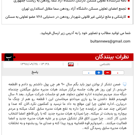
نامه سرگشاده تعاونی مسکن کارکنان دانشگاه آزاد سما رودهن به ریاست جمهوری
تجمع اعضای تعاونی مسکن دانشگاه آزاد رودهن سما مقابل استانداری تهران
کارشکنی و مانع تراشی غیر قانونی شهردار رودهن در دستیابی 768 عضو تعاونی به مسکن
شما می توانید مطالب و تصاویر خود را به آدرس زیر ارسال فرمایید.
bultannews@gmail.com
نظرات بینندگان
انتشار یافته:
۴۶
ناشناس
|
|
۱۳:۳۸ - ۱۳۹۸/۰۹/۲۸
در انتظار بررسی:
پاسخ
0
0
غیر قابل انتشار:
۱۴
ضمن تشکر از بولتن نیوز باید بگم سال 90 هر چی پول داشتم رو دادم و 1قطعه
خریدم..از اون روز هر وقت جلسه برگزار میشد هیات مدیره سابق میگفتن چندماه
دیگه سند میدیم.نماینده اداره تعاون دماوند هم تو جلسات شرکت میکرد..بعد 8 سال
فهمیدم فقط داشتن ما رو بازی میدادنو میخاستن این 1 قطعه رو هم از چنگ ما
دربیارن..اداره تعاون چرا اون موقع به داد ما نرسید و کمکمون نکرد.الان که صدا و
اعتراض چند صد نفر دراومده چرا داره به نفع هیات مدبره سابق کمک میکنه و مردم
بیچاره رو بدبخت تر میکنه..چرا نمیذاره هیات مدیره جدید که با رای قاطع اعضا انتخاب
شدن کار کنند.. چرا میرن اتاق فکر تشکیل میدن و بر علیه هیات مدیره جدید و اعضا
فعالیت میکنند. ..امیدوارم قوه قضاییه ورود پیدا کنه و صدای ما رو بشنوه و به تخلفات
هیات مدیره سابق رسیدگی کنه..