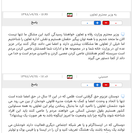
به وزیر محترم تعاون
|
|
۱۶:۴۶ - ۱۳۹۸/۰۹/۲۸
پاسخ
0
0
وزیر محترم وزارت رفاه و تعاون خواهشا رسیدگی کنید این مشکل ما تنها نیست
الان ما متحد شدیم و با همه توان پیگیر حقمان هستیم و نقش اداره تعاون را شناختیم
اما خیلی از تعاونی ها مشکلات بیشتری دارند و اعضا نمی دانند چکار کنند برادر عزیز
عده ای در وزارت خانه شما و در مجموعه ها و ادارات شما قصدشان عاصی کردن مردم
است سربسته گفتم هدفشان عاصی کردن عصبی کردن و ناامیدی مردم است و خدا می
داند از کجا دستور می گیرند
حسینی
|
|
۱۷:۰۶ - ۱۳۹۸/۰۹/۲۸
پاسخ
0
0
دوستان عزیزم حق گرفتنی است ظلمی که در این 16 سال در حق اعضا شده است
تنها با اتحاد و وحدت اعضا و کمک به هیئت مدیره قانونی خودمان از بین می رود می
شود دشمنان تعاونی را ناامید کرد ما بدنبال رساندن پیام این تعاونی به همه مسئولین
کشور هستیم بقول دوستی کسانی می خواهند مردم را عاصی کنند باید این افراد
شناخته شوند واگرنه چرا باید وضعیت ما امروز اینگونه باشد به هر صورت یک پیشنهاد؟
دوستانی که در اینستاگرام و یا هر شبکه اجتماعی دیگری فعالیت دارند خودشان می
توانند یک رسانه باشند یک هشتگ تعریف کنید و آن را در ایستا و یا فیس بوک و توئیتر