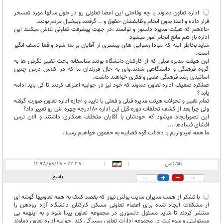
اداره تعاون دماوند با چه وقاحتی این اعضا تعاونی رو در طول سالها مورد تمسخر
قرار داده و اصلا بدون انجام وظایفشان حقوق و .. گرفتند وبیخیال مردم بودند.
حالاهم که هیئت مدیره دلسوز و توانمند ،در جهت پیشرفت تعاونی تلاش میکنند این
اداره باز هم مانع انجام امور میشود
شاید بخاطر اینه که مبادا رسوایی های بیشتری از آقایان بر ملا شود واقعا تاسف انگیز
است.
اون هیئت مدیره قبلی که از کارکنان دانشگاه بودند متاسفانه باعث تغییر نگرش ها به
گروه فرهنگی و دانشگاهی شدند.وای به حال فرزندان ما که در کلاس درس چنین
اساتیدی رشد فرهنگی علمی و فکری خواهند داشت.
عملکرد ضعیف اداره تعاون دماوند که خود نیز در جوابیه اعتراف کردند تا کی باید ادامه
یابد ؟
تمام تغییر و تحولات هیئت مدیره قبلی و فعلی با تایید و اجازه اداره تعاون صورت گرفته
ولی چرا بعد از کشف تخلفات دوره قبل این اداره 180درجه چهره اش رو تغییر داد؟
این تصورایجاد میشود که خودشان با آقایان متخلف همکاری داشتند و الان ترس
افشای فسادها ...
ما همه امیدواریم با دخالت قوه قضاییه به حقمون خواهیم رسید.
ناشناس
|
|
۲۲:۳۸ - ۱۳۹۸/۰۹/۲۸
پاسخ
0
0
با تشکر از همت مدیران سایت بولتن نیوز که بقصد کمک به همه تعاونیها گوشه ای
از مشکلات ایجاد شده برای اعضاء تعاونی مسکن کارکنان دانشگاه آزاد رودهن را
منتشر کردند تا شاید مسئول دلسوزی در مجموعه تعاون پیدا شود و به اینهمه بی
مسئولیتی و سوء نیت در مجموعه ادارات تعاون رسیدگی کند .جوابیه اداره تعاون دماوند