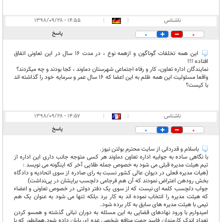
ناشناس
|
|
۱۴:۵۵ - ۱۳۹۸/۰۹/۲۸
پاسخ
0
0
این همه تخلفات گوناگون و ازهمه نوع ، در مدت ۱۶ سال در این تعاونی اتفاق
افتاده !!!
نمایندگان اداره تعاون، کار و رفاه اجتماعی شهرستان دماوند ، کجا بودند و چه میکردند؟
واقعا مسئولیت این همه ظلم به این اعضا که ۱۶ سال عمر و سرمایه خود را گذاشته اند
با کیست؟
ناشناس
|
|
۱۴:۵۷ - ۱۳۹۸/۰۹/۲۸
پاسخ
0
0
باسلام و قدردانی از سایت محترم بولتن نیوز.
با نگاهی ساده به جوابیه اداره تعاون دماوند هر کسی متوجه جانب داری این اداره از
تیم هیئت مدیره قبلی می شود به خصوص جمله طلایی آخر که اینگونه می نویسد :
(هیات مدیره فعلی در دیوان عالی کشور نسبت به رای صادره از سوی اتحادیه و دادگاه
بخش رودهن اعتراض نمودند که آن هم فرجامی دلچسب برایشان در پی‌نداشت)
جواب دلچسب کلمه ای نیست که از سوی یک دفتر دولتی در خصوص تعاونی و اعضاء
که هیئت مدیره را انتخاب نموده اند به کار برد ،بلکه تنها می شود به عنوان یک هم
تیمی با هیئت مدیره های سابق به کار برده شود.
امیدوارم با ورود نهادهای قضایی به این مسئله به دوران تبانی گذشته و همسو کردن
تعداد اندک کارمندان فاسد جهت منافع شخصی عده ای پایان داده شود.همانطور که با