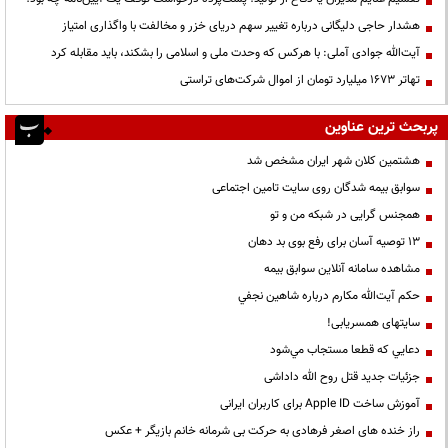
هشدار حاجی دلیگانی درباره تغییر سهم دریای خزر و مخالفت با واگذاری امتیاز
آیت‌الله جوادی آملی: با هرکس که وحدت ملی و اسلامی را بشکند، باید مقابله کرد
تهاتر ۱۶۷۳ میلیارد تومان از اموال شرکت‌های تراستی
پربحث ترین عناوین
هشتمین کلان شهر ایران مشخص شد
سوابق بیمه شدگان روی سایت تامین اجتماعی
همجنس گرایی در شبکه من و تو
13 توصیه آسان برای رفع بوی بد دهان
مشاهده سامانه آنلاين سوابق بیمه
حكم آيت‌الله مكارم درباره شاهين نجفي
سایتهای همسریابی!
دعايي كه قطعا مستجاب مي‌شود
جزئیات جدید قتل روح الله داداشی
آموزش ساخت Apple ID برای کاربران ایرانی
راز خنده های اصغر فرهادی به حرکت بی شرمانه خانم بازیگر + عکس