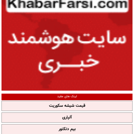
لینک های مفید
قیمت شیشه سکوریت
آلپاری
بیم دتکتور