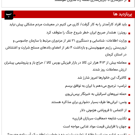
پربازدید ها
باید افراد کارآمدتر را به کار گرفت/ کاری می کنیم در معیشت مردم مشکلی پیش نیاید
رویترز: هشدار صریح ایران خطر شروع جنگ را متوقف کرد
وزارت اطلاعات: شناسایی و دستگیری ۲۱ نفر از مزدوران مرتبط با سازمان جاسوسی و
تروریستی رژیم صهیونیستی و بازداشت ۴ نفر از اعضای باندهای مسلح شرارت و اغتشاش
در استان کرمان
معامله بیش از ۴۱۳ هزار تن کالا در بازار فیزیکی بورس کالا / حراج باز و پتروشیمی پیشران
ارزش معاملات روز شدند
کالابرگ این خانوارها امروز شارژ شد
ترامپ: ترجیح می‌دهم با ایران به توافق برسم
حمله نیروهای اسرائیلی به خبرنگار پرس‌تی‌وی
ونس: ایرانی‌ها طرف بسیار دشواری برای مذاکره هستند
از التماس تا فروپاشی هژمونی دلار
تکذیب شایعه «معافیت سربازان فراری»
جهان با افزایش قیمت مواد غذایی مواجه است
تقسیم غنایم مدیران یا دفاع از تولید؛ پشت‌پرده درخواست توقف یک آیین‌نامه چه بود؟