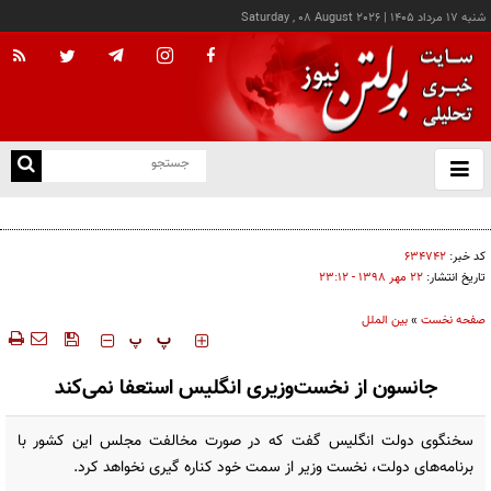
شنبه ۱۷ مرداد ۱۴۰۵
|
Saturday , 08 August 2026
از
و
ته
ویدئو؛ پنجمین مجموعه از اسناد مربوط به یوفوها منتشر شد
ن
نو
کد خبر:
۶۳۴۷۴۲
تاریخ انتشار:
۲۲ مهر ۱۳۹۸ - ۲۳:۱۲
صفحه نخست
»
بین الملل
‍‍‍ پ
پ
جانسون از نخست‌وزیری انگلیس استعفا نمی‌کند
سخنگوی دولت انگلیس گفت که در صورت مخالفت مجلس این کشور با
برنامه‌های دولت، نخست وزیر از سمت خود کناره گیری نخواهد کرد.