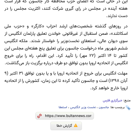
این در حالی است که اعضای حزب محافظه کار جانسون که قرار است
هفته آینده در مجلس در رای گیری شرکت کنند، اکثریت مجلس را در
دست ندارند.
در روزهای گذشته شخصیت‌های ارشد احزاب «کارگر» و «حزب ملی
اسکاتلند»، ضمن استقبال از غیرقانونی خواندن تعلیق پارلمان انگلیس از
سوی دیوان عالی، استعفای نخست‌وزیر را خواستار شدند. ملکه انگلیس
ششم شهریور ماه درخواست جانسون برای تعلیق پنج هفته‌ای مجلس این
کشور تا ۱۴ اکتبر (۲۲ مهر) را تأیید کرد. این اقدام، راه را برای خروج
انگلیس از اتحادیه اروپا بدون توافق دو طرف درباره برگزیت باز می‌گذاشت.
مهلت انگلیس برای خروج از اتحادیه اروپا با و یا بدون توافق ۳۱ اکتبر (9
آبان 1398) است و جانسون تأکید کرده تا این زمان، کشورش را از اتحادیه
اروپا خارج خواهد کرد.
منبع:
خبرگزاری فارس
برچسب ها:
جانسون
،
نخست وزیر انگلیس
،
استعفا
گزارش خطا