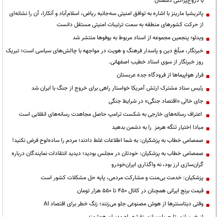
با دروغ‌پراکنی دشمنان
پاتریشیا مارینز با اشاره به توافق امنیتی سه‌جانبه ریاض، اسلام‌آباد و آنکارا، آن را نشانه‌ای
از حرکت کشورهای منطقه به سمت ترتیبات امنیتی مستقل دانست
ویدئو؛ پنجمین مجموعه از اسناد مربوط به یوفوها منتشر شد
خبرنگار، مبلّغ دین و پاسدار فرهنگ و هویت در مواجهه با چالش‌های سیاسی است؛ تبریک
روز خبرنگار از سوی استاد خطیب اصفهانی.
فرار هواپیماها از فرودگاه جده عربستان
رئیس ستاد مشترک ارتش آمریکا خواستار راهی برای خروج از جنگ با ایران شد
جای خالی «اقتصاد جنگی» در شرایط جنگی
اعتراف رسانه‌های خارجی به شکست ترامپ حاصل مجاهدت رسانه‌های انقلابی است
مبادا اختیار تنگه هرمز را به دشمن بدهید
صمصامی خطاب به پزشکیان: به شما اطلاعات غلط دادند؛ مردم را ساده‌لوح فرض نکنید!
صمصامی خطاب به پزشکیان: خودتان در مجلس بودید؛ دیدید انتقادات نمایندگان درباره
گران‌سازی ارز بود، نه واگذاری ایران‌خودرو
پزشکیان: خدمت بی‌منت و مشارکت مردمی، پایه حل مشکلات کشور است
قیمت‌ برنج ایرانی همچنان در کانال ۴۵۰ تا ۵۵۰ هزار تومان
وقتی دیتاسنترها از هوش مصنوعی جلو می‌زنند؛ زنگ خطر برای اقتصاد AI
از خبرسازی تا جریان‌سازی نقشه راه مدیران هوشمند