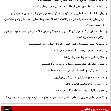
پیامدهای کنوانسیون خزر از واگذاری بحرین هم زیان‌بارتر است
وزارت اطلاعات: شناسایی و دستگیری ۲۱ نفر از مزدوران مرتبط با سازمان جاسوسی و
تروریستی رژیم صهیونیستی و بازداشت ۴ نفر از اعضای باندهای مسلح شرارت و اغتشاش
در استان کرمان
معامله بیش از ۴۱۳ هزار تن کالا در بازار فیزیکی بورس کالا / حراج باز و پتروشیمی پیشران
ارزش معاملات روز شدند
شکنجه رئیس بیمارستان کمال عدوان غزه در زندان رژیم صهیونیستی
ترامپ: ترجیح می‌دهم با ایران به توافق برسم
کالابرگ این خانوارها امروز شارژ شد
ونس: ایرانی‌ها طرف بسیار دشواری برای مذاکره هستند
از دشمن ذره ای امید خیرخواهی نباید داشته باشیم
حمله نیروهای اسرائیلی به خبرنگار پرس‌تی‌وی
از التماس تا فروپاشی هژمونی دلار
جهان با افزایش قیمت مواد غذایی مواجه است
تقسیم غنایم مدیران یا دفاع از تولید؛ پشت‌پرده درخواست توقف یک آیین‌نامه چه بود؟
پربحث ترین عناوین