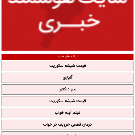
لینک های مفید
قیمت شیشه سکوریت
آلپاری
بیم دتکتور
قیمت شیشه سکوریت
فیلم آپنه خواب
درمان قطعی خروپف در خواب