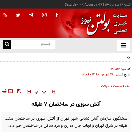
شنبه ۱۷ مرداد ۱۴۰۵
|
Saturday , 08 August 2026
از
و
ته
پزشکیان: خدمت بی‌منت و مشارکت مردمی، پایه حل مشکلات کشور است
ن
نو
کد خبر:
۶۳۰۰۵۲
تاریخ انتشار:
۲۸ شهريور ۱۳۹۸ - ۱۳:۰۹
صفحه نخست
»
حوادث
‍‍‍ پ
پ
آتش سوزی در ساختمان 7 طبقه
سخنگوی سازمان آتش نشانی شهر تهران از آتش سوزی در ساختمان هفت
طبقه در شرق تهران و نجات جان ده زن و مرد ساکن در ساختمان خبر داد.