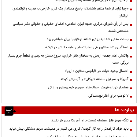
از خبرسازی تا جریان‌سازی نقشه راه مدیران هوشمند
«چرا نباید از شما متنفر باشند؟»؛ پاسخ معنادار یک کاربر خارجی به قدرت و توانمندی
ایرانیان
پس از رأی شورای مرکزی جبهه ایران اسلامی؛ اعضای حقیقی و حقوقی دفتر سیاسی
مشخص شدند
بسنت مدعی شد: به زودی شاهد توافق با ایران خواهیم بود
دستگیری ۱۰۴ مظنون طی عملیات‌هایی علیه داعش در ترکیه
واکنش امام جمعه اردبیل به سخنان باقر خرازی: دروغ بستن به رهبری قطعاً جرم بسیار
بزرگی است
احتمال وجود حیات در اقیانوس مدفون «اروپا»
آمریکا و اسرائیل سامانه «پیکان» را آزمایش کردند
هشدار درباره فروش حواله‌های صوری خودروهای وارداتی
۷ توصیه برای آغاز نویسندگی
پربازدید ها
تنگه هرمز قابل معامله نیست برای آمریکا معبر باز نکنید
باید افراد کارآمدتر را به کار گرفت/ کاری می کنیم در معیشت مردم مشکلی پیش نیاید
رویترز: هشدار صریح ایران خطر شروع جنگ را متوقف کرد