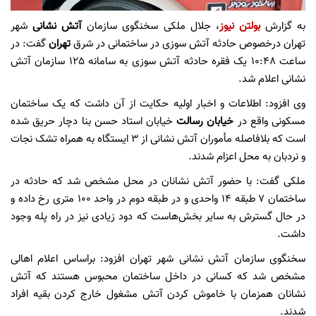
به گزارش
بولتن نیوز
، جلال ملکی سخنگوی سازمان
آتش نشانی
شهر
تهران درخصوص حادثه آتش سوزی در ساختمانی در شرق
تهران
گفت: در
ساعت 10:48 یک فقره حادثه آتش سوزی به سامانه 125 سازمان آتش
نشانی اعلام شد.
وی افزود: اطلاعات و اخبار اولیه حکایت از آن داشت که یک ساختمان
مسکونی واقع در
خیابان رسالت
خیابان استاد حسن بنا دچار حریق شده
است که بلافاصله مأموران آتش نشانی از 3 ایستگاه به همراه تشک نجات
و نردبان به محل اعزام شدند.
ملکی گفت: با حضور آتش نشانان در محل مشخص شد که حادثه در
ساختمان 7 طبقه 14 واحدی و در طبقه دوم در واحد 100 متری رخ داده و
در حال گسترش به سایر بخش‌هاست که دود زیادی نیز در راه پله وجود
داشت.
سخنگوی سازمان آتش نشانی شهر تهران افزود: براساس اعلام اهالی
مشخص شد که کسانی در داخل ساختمان محبوس هستند که آتش
نشانان همزمان با خاموش کردن آتش مشغول خارج کردن بقیه افراد
شدند.