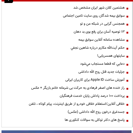
هشتمین کلان شهر ایران مشخص شد
سوابق بیمه شدگان روی سایت تامین اجتماعی
همجنس گرایی در شبکه من و تو
13 توصیه آسان برای رفع بوی بد دهان
مشاهده سامانه آنلاين سوابق بیمه
حكم آيت‌الله مكارم درباره شاهين نجفي
سایتهای همسریابی!
دعايي كه قطعا مستجاب مي‌شود
جزئیات جدید قتل روح الله داداشی
آموزش ساخت Apple ID برای کاربران ایرانی
راز خنده های اصغر فرهادی به حرکت بی شرمانه خانم بازیگر + عکس
پرداخت ۱۰۰ درصد پاداش پایان خدمت فرهنگیان
خلافی آنلاین/استعلام خلافی خودرو از طریق اینترنت، پیام کوتاه ، تلفن
جسدغرق درخون روح الله داداشی (عکس)
پاسخ های دکتر توکلی به سوالات کنکوری ها