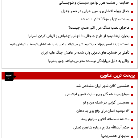
حمایت از هشت هزار نوآموز سیستان و بلوچستانی
جدال بهرام افشاری و امین حیایی در صدر جدول
وحدت مکرّراً و مؤکّداً تذکر داده شد
ماجرای نصب سنگ مزار اکبر عبدی چیست؟
بحران اینفانتینو؛ از طرح جنجالی تا اتهام باج‌خواهی و قربانی کردن اسپانیا
دست نزنید؛ لمس نوزاد حیات وحش می‌تواند منجر به رد شدنشان توسط مادرشان شود
تأملی بر خسارت‌های نامرئی وارد شده بر عاملان جنگ علیه ایران
چاقی به دلیل بی‌ارادگی نیست؛ مغز می‌خواهد چاق بمانیم!
پربحث ترین عناوین
هشتمین کلان شهر ایران مشخص شد
سوابق بیمه شدگان روی سایت تامین اجتماعی
همجنس گرایی در شبکه من و تو
13 توصیه آسان برای رفع بوی بد دهان
مشاهده سامانه آنلاين سوابق بیمه
حكم آيت‌الله مكارم درباره شاهين نجفي
سایتهای همسریابی!