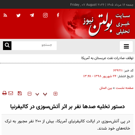
جمعه ۱۶ مرداد ۱۴۰۵
|
Friday , 07 August 2026
از
و
ته
توقف صادرات نفت عربستان به آمریکا
ن
نو
کد خبر:
۶۲۹۲۱۱
تاریخ انتشار:
۲۴ شهريور ۱۳۹۸ - ۱۳:۴۸
صفحه نخست
»
بین الملل
‍‍‍ پ
پ
دستور تخلیه صد‌ها نفر بر اثر آتش‌سوزی در کالیفرنیا
در پی آتش‌سوزی در ایالت کالیفرنیای آمریکا، بیش از ۲۰۰ نفر مجبور به ترک
خانه‌های خود شدند.