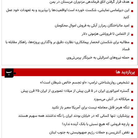
هدف قرار گرفتن اتاق‌ فرماندهی مزدوران عربستان در یمن
این دیپلماسی نمایشی، شکست خورده است/واقعیت‌ها را بپذیرید و به تعهدات خود عمل
کنید
امید مالباختگان رمزارز آبکی به فروش اموال محکومان
از التماس تا فروپاشی هژمونی دلار
مطالبه برای شکستن انحصار پیمانکاری؛ نظارت دقیق بر واگذاری پروژه‌ها، راهکار مقابله با
فساد
حمله نیروهای اسرائیلی به خبرنگار پرس‌تی‌وی
پربازدید ها
تشخیص روان‌شناختی ترامپ: «او تجسم خالص شیطان است!»
گستره امپراتوری ایران در ۵ قرن پیش از میلاد؛ تصویری از ایران ۲۵ قرن پیش
میانکاله در آتش می‌سوزد
تنگه هرمز قابل معامله نیست برای آمریکا معبر باز نکنید
پزشکیان: تنها کسانی که در خیابان بودند ایران را نگه نداشتند همه سهیم هستند
پارچه فروشی که هیچ نسبتی با بانک آینده ندارد!
نقض آتش‌بس و حملات رژیم صهیونیستی به جنوب لبنان