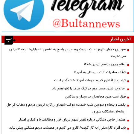
آخرین اخبار
سربازانِ خیابانِ ظهور؛ ملتِ مبعوثِ رودسر در پاسخ به دشمن: «خیابان‌ها را به ناامیدان
نمی‌دهیم»
اعلام پایان مراسم اربعین ۱۴۰۵
توقف صادرات نفت عربستان به آمریکا
ترامپ از افشای کمبود مهمات آمریکا خشمگین است
اجازه باز شدن مسیر دوم در تنگه هرمز را نخواهیم داد
فرق است میان مجاهدان در میدان و ساکتین
یکصد و پنجاه و سومین شب خدمت؛ موکب شهدای رزکان، تریبون مردم و مطالبه‌گر حل
ریشه‌ای مشکلات شهری
هشدار حاجی دلیگانی درباره تغییر سهم دریای خزر و مخالفت با واگذاری امتیاز
باید افراد کارآمدتر را به کار گرفت/ کاری می کنیم در معیشت مردم مشکلی پیش نیاید