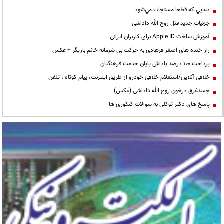
دعايي كه قطعا مستجاب مي‌شود
جزئیات جدید قتل روح الله داداشی
آموزش ساخت Apple ID برای کاربران ایرانی
راز خنده های اصغر فرهادی به حرکت بی شرمانه خانم بازیگر + عکس
پرداخت ۱۰۰ درصد پاداش پایان خدمت فرهنگیان
خلافی آنلاین/استعلام خلافی خودرو از طریق اینترنت، پیام کوتاه ، تلفن
جسدغرق درخون روح الله داداشی (عکس)
پاسخ های دکتر توکلی به سوالات کنکوری ها