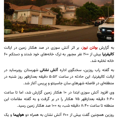
به گزارش
بولتن نیوز
، بر اثر آتش سوزی در صد هکتار زمین در ایالت
کالیفرنیا
بیش از ۲۰۰ نفر مجبور به ترک خانه‌های خود شدند و دستکم ۶۰
خانه تخلیه شد.
به گفته راب روزین، سخنگوی اداره
آتش نشانی
شهرستان رویرساید در
ایالت کالیفرنیا، این حادثه در ساعت ۵:۵۲ دقیقه بعدازظهر روز شنبه در
منطقه‌ای در فاصله شهر‌های سان جاسینتو و پِریس آغاز شد.
وی افزود آتش سوزی ابتدا در ۱۰ هکتار زمین گزارش شد، اما تا ساعت
۶:۴۰ دقیقه بعدازظهر ۷۵ هکتار را در بر گرفت و به گفته مقامات این
منطقه تا ساعت ۸:۴۰ دقیقه شب، به ۱۰۰ صد هکتار زمین رسید.
روزین همچنین گفت بیش از ۲۰۰ آتش نشان به همراه دو
هواپیما
و یک