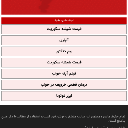
لینک های مفید
قیمت شیشه سکوریت
آلپاری
بیم دتکتور
قیمت شیشه سکوریت
فیلم آپنه خواب
درمان قطعی خروپف در خواب
لیزر فوتونا
تمام حقوق مادی و معنوی این سایت متعلق به بولتن نیوز است و استفاده از مطالب با ذکر منبع
بلامانع است.