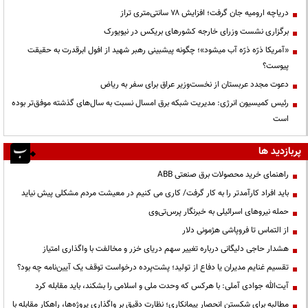
دریاچه ارومیه جان گرفت؛ افزایش ۷۸ سانتی‌متری تراز
برگزاری نشست وزرای خارجه کشورهای بریکس در نیویورک
«آمریکا ذرّه ذرّه آب میشود»؛ چگونه پیشبینی رهبر شهید از افول ابرقدرت به حقیقت
پیوست؟
دعوت مجدد عربستان از نخست‌وزیر عراق برای سفر به ریاض
رئیس کمیسیون انرژی: مدیریت شبکه برق امسال نسبت به سال‌های گذشته موفق‌تر بوده
است
پربازدید ها
راهنمای خرید محصولات برق صنعتی ABB
باید افراد کارآمدتر را به کار گرفت/ کاری می کنیم در معیشت مردم مشکلی پیش نیاید
حمله نیروهای اسرائیلی به خبرنگار پرس‌تی‌وی
از التماس تا فروپاشی هژمونی دلار
هشدار حاجی دلیگانی درباره تغییر سهم دریای خزر و مخالفت با واگذاری امتیاز
تقسیم غنایم مدیران یا دفاع از تولید؛ پشت‌پرده درخواست توقف یک آیین‌نامه چه بود؟
آیت‌الله جوادی آملی: با هرکس که وحدت ملی و اسلامی را بشکند، باید مقابله کرد
مطالبه برای شکستن انحصار پیمانکاری؛ نظارت دقیق بر واگذاری پروژه‌ها، راهکار مقابله با