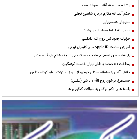
مشاهده سامانه آنلاين سوابق بیمه
حكم آيت‌الله مكارم درباره شاهين نجفي
سایتهای همسریابی!
دعايي كه قطعا مستجاب مي‌شود
جزئیات جدید قتل روح الله داداشی
آموزش ساخت Apple ID برای کاربران ایرانی
راز خنده های اصغر فرهادی به حرکت بی شرمانه خانم بازیگر + عکس
پرداخت ۱۰۰ درصد پاداش پایان خدمت فرهنگیان
خلافی آنلاین/استعلام خلافی خودرو از طریق اینترنت، پیام کوتاه ، تلفن
جسدغرق درخون روح الله داداشی (عکس)
پاسخ های دکتر توکلی به سوالات کنکوری ها