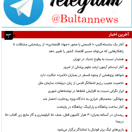
آخرین اخبار
آغاز یک سلسله‌کلیپ ۱۰ قسمتی با محور «جهاد اقتصادی»؛ از ریشه‌یابی مشکلات تا
راهکارهایی که می‌تواند مسیر اقتصاد کشور را تغییر دهد
هشدار نسبت به وقوع تندباد در تهران
آغاز ثبت‌نام آزمون ارشد علوم پزشکی از امروز
شواهد پژوهشی از وجود فسفر در بمباران «لامرد» حکایت دارد
خاصیت عجیب رژیم اشغالگر قدس از زبان دیپلمات سازمان ملل
ابراز نگرانی نسبت به افزایش غلط‌ها در نوشته‌های شهری
جهانگیر: محمدباقر خرازی به دادگاه ویژه روحانیت احضار شد
آغاز ساخت پناهگاه و پارکینگ -پناهگاه در پایتخت
ریمـدان در آستانه بحران؛ ۳ هزار کامیون قفل، صف ۵۰ کیلومتری و گاز مایع زیر آفتاب ۵۰
درجه!
بازی‌های لیگ برتر فوتبال با تماشاگر برگزار می‌شود