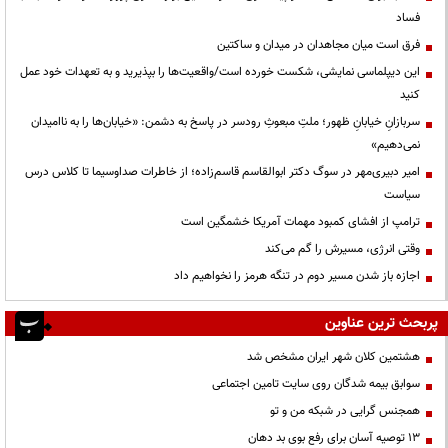
فساد
فرق است میان مجاهدان در میدان و ساکتین
این دیپلماسی نمایشی، شکست خورده است/واقعیت‌ها را بپذیرید و به تعهدات خود عمل
کنید
سربازانِ خیابانِ ظهور؛ ملتِ مبعوثِ رودسر در پاسخ به دشمن: «خیابان‌ها را به ناامیدان
نمی‌دهیم»
امیر دبیری‌مهر در سوگ دکتر ابوالقاسم قاسم‌زاده؛ از خاطرات صداوسیما تا کلاس درس
سیاست
ترامپ از افشای کمبود مهمات آمریکا خشمگین است
وقتی انرژی، مسیرش را گم می‌کند
اجازه باز شدن مسیر دوم در تنگه هرمز را نخواهیم داد
پربحث ترین عناوین
هشتمین کلان شهر ایران مشخص شد
سوابق بیمه شدگان روی سایت تامین اجتماعی
همجنس گرایی در شبکه من و تو
13 توصیه آسان برای رفع بوی بد دهان