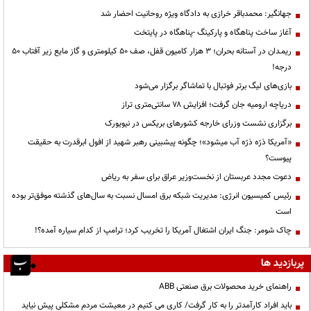
جهانگیر: محمدباقر خرازی به دادگاه ویژه روحانیت احضار شد
آغاز ساخت پناهگاه و پارکینگ -پناهگاه در پایتخت
ریمـدان در آستانه بحران؛ ۳ هزار کامیون قفل، صف ۵۰ کیلومتری و گاز مایع زیر آفتاب ۵۰
درجه!
بازی‌های لیگ برتر فوتبال با تماشاگر برگزار می‌شود
دریاچه ارومیه جان گرفت؛ افزایش ۷۸ سانتی‌متری تراز
برگزاری نشست وزرای خارجه کشورهای بریکس در نیویورک
«آمریکا ذرّه ذرّه آب میشود»؛ چگونه پیشبینی رهبر شهید از افول ابرقدرت به حقیقت
پیوست؟
دعوت مجدد عربستان از نخست‌وزیر عراق برای سفر به ریاض
رئیس کمیسیون انرژی: مدیریت شبکه برق امسال نسبت به سال‌های گذشته موفق‌تر بوده
است
چاک شومر: جنگ ایران اشتغال آمریکا را تخریب کرد؛ ترامپ از کدام سیاره آمده؟!
پربازدید ها
راهنمای خرید محصولات برق صنعتی ABB
باید افراد کارآمدتر را به کار گرفت/ کاری می کنیم در معیشت مردم مشکلی پیش نیاید