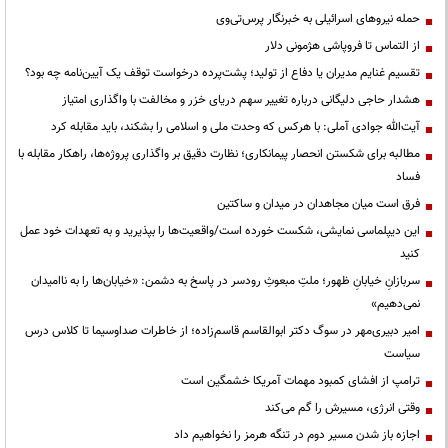
حمله نیروهای اسرائیلی به خبرنگار پرس‌تی‌وی
از التماس تا فروپاشی هژمونی دلار
تقسیم غنایم مدیران یا دفاع از تولید؛ پشت‌پرده درخواست توقف یک آیین‌نامه چه بود؟
هشدار حاجی دلیگانی درباره تغییر سهم دریای خزر و مخالفت با واگذاری امتیاز
آیت‌الله جوادی آملی: با هرکس که وحدت ملی و اسلامی را بشکند، باید مقابله کرد
مطالبه برای شکستن انحصار پیمانکاری؛ نظارت دقیق بر واگذاری پروژه‌ها، راهکار مقابله با
فساد
فرق است میان مجاهدان در میدان و ساکتین
این دیپلماسی نمایشی، شکست خورده است/واقعیت‌ها را بپذیرید و به تعهدات خود عمل
کنید
سربازانِ خیابانِ ظهور؛ ملتِ مبعوثِ رودسر در پاسخ به دشمن: «خیابان‌ها را به ناامیدان
نمی‌دهیم»
امیر دبیری‌مهر در سوگ دکتر ابوالقاسم قاسم‌زاده؛ از خاطرات صداوسیما تا کلاس درس
سیاست
ترامپ از افشای کمبود مهمات آمریکا خشمگین است
وقتی انرژی، مسیرش را گم می‌کند
اجازه باز شدن مسیر دوم در تنگه هرمز را نخواهیم داد