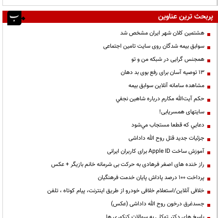
پربحث ترین عناوین
هشتمین کلان شهر ایران مشخص شد
سوابق بیمه شدگان روی سایت تامین اجتماعی
همجنس گرایی در شبکه من و تو
13 توصیه آسان برای رفع بوی بد دهان
مشاهده سامانه آنلاين سوابق بیمه
حكم آيت‌الله مكارم درباره شاهين نجفي
سایتهای همسریابی!
دعايي كه قطعا مستجاب مي‌شود
جزئیات جدید قتل روح الله داداشی
آموزش ساخت Apple ID برای کاربران ایرانی
راز خنده های اصغر فرهادی به حرکت بی شرمانه خانم بازیگر + عکس
پرداخت ۱۰۰ درصد پاداش پایان خدمت فرهنگیان
خلافی آنلاین/استعلام خلافی خودرو از طریق اینترنت، پیام کوتاه ، تلفن
جسدغرق درخون روح الله داداشی (عکس)
پاسخ های دکتر توکلی به سوالات کنکوری ها