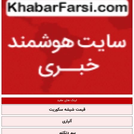
لینک های مفید
قیمت شیشه سکوریت
آلپاری
بیم دتکتور