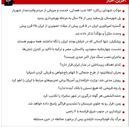
آخرین اخبار
موکب شهدای رزکان؛ ۱۵۲ شب همدلی، خدمت و میزبانی از مردم ولایت‌مدار شهریار
پل شهرستان پل‌سفید پس از ۲۵ سال به مرحله بهره‌برداری رسید
گستره امپراتوری ایران در ۵ قرن پیش از میلاد؛ تصویری از ایران ۲۵ قرن پیش
وحدت مکرّراً و مؤکّداً تذکر داده شد
پزشکیان: تنها کسانی که در خیابان بودند ایران را نگه نداشتند همه سهیم هستند
نشست چهارجانبه سعودی، پاکستان، مصر و ترکیه با تاکید بر کنترل تنش‌ها
ماجرای نصب سنگ مزار اکبر عبدی چیست؟
کدام اهداف زیرساختی در مدار ایران قرار دارد؟
بحران اینفانتینو؛ از طرح جنجالی تا اتهام باج‌خواهی و قربانی کردن اسپانیا
رویترز مدعی شد: وزارت خزانه‌داری آمریکا برخی تحریم‌های مرتبط با ایران را لغو کرد
پارچه فروشی که هیچ نسبتی با بانک آینده ندارد!
حشدالشعبی هر گونه درگیری در شهر سامراء را تکذیب کرد
یمن: فرار رو به جلوی عربستان با تشدیدی فراگیر پاسخ داده خواهد شد
تیراندازی در جنوب شرق فرانسه با ۶ زخمی
مرگ یک فوتبالیست تایلندی پس از برخورد صاعقه در حین مسابقه