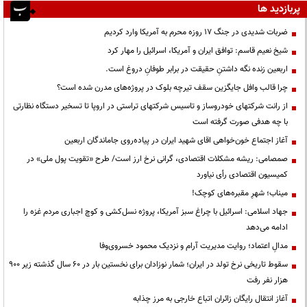
پربازدید ها
ضربات شدیدی در جنگ ۱۷ روزه محرم به آمریکا وارد کردیم
شیخ نعیم قاسم: توافق ایران و آمریکا، اسرائیل را مهار کرد
اربعین زنده نگه داشتنِ حقیقت در برابر طوفانِ دروغ است.
چرا قالب وافل جایگزین سقف تیرچه بلوک در پروژه‌های مدرن شده است؟
از رانت‌ شرکتهای خودروساز و تاسیس شرکتهای تراستی در اروپا تا تسخیر دستگاه نظارتی
با چه هدفی صورت گرفته است
آغاز اجتماع خون‌خواهی اقای شهید ایران در پیاده‌روی جاماندگان اربعین
صمصامی: ریشه مشکلات اقتصادی، گرانی نرخ ارز است/ طرح «تقویت پول ملی» در
کمیسیون اقتصادی رأی نیاورد
میناب؛ شهرِ مقبره‌های کوچک!
جهاد اسلامی: اسرائیل با چراغ سبز آمریکا، پروژه نسل‌کشی و کوچ اجباری مردم غزه را
ادامه می‌دهد
مدالِ اعتماد؛ روایت مدیریت آرام و نزدیک محمود خسروی‌وفا
سقوط تاریخی نرخ تولد در ایران؛ شمار نوزادان برای نخستین بار در ۶۰ سال گذشته زیر ۹۰۰
هزار نفر رفت
آغاز انتقال رایگان زائران اتباع خارجی به مرز چذابه