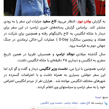
به گزارش
بولتن نیوز
، انتظار می‌رود
کاخ سفید
جزئیات این سفر را به زودی
منتشر کند. براساس گزارش رسانه‌های خبری ترامپ در این سفر برای
دیدار با ملکه انگلیس به کاخ باکینگهام رفته و همچنین برای شرکت در
هفتاد و پنجمین سالگرد( D-Day ) عملیات آبی-خاکی نرماندی در جنگ
جهانی دوم به فرانسه برود.
سال گذشته میلادی
دونالد ترامپ
و همسرش تقریبا در همین تاریخ
سفری به انگلیس و دیداری ۴۵ دقیقه‌ای با ملکه انگلیس داشت.
ترامپ همچنین با ترزا می،
نخست وزیر انگلیس
دیدار و گفت و گو کرد اما
این سفر حواشی بسیاری به همراه داشت و با اعتراضات گسترده در
شهرهای مختلف انگلیس مواجه شد . هزاران نفر از مردم انگلیس اعتراض
خود را به سفر ترامپ و سیاستهای وی اعلام کردند.
منبع:
ایسنا
برچسب ها:
کاخ سفید
،
دونالد ترامپ
،
نخست وزیر انگلیس