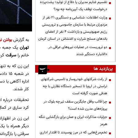
تقسیم غنایم مدیران یا دفاع از تولید؛ پشت‌پرده
درخواست توقف یک آیین‌نامه چه بود؟
وزارت اطلاعات: شناسایی و دستگیری ۲۱ نفر از
مزدوران مرتبط با سازمان جاسوسی و تروریستی
رژیم صهیونیستی و بازداشت ۴ نفر از اعضای
باندهای مسلح شرارت و اغتشاش در استان کرمان
به گزارش
بولتن نی
تهران
یک جعبه شا
دو تروریست در عملیات نیروهای عراقی در
«الانبار» دستگیر شدند
خانم را
سرقت
کرد
این زن که به تن
پربازدید ها
در شعب
از رانت‌ شرکتهای خودروساز و تاسیس شرکتهای
اداره آگاهی با د
تراستی در اروپا تا تسخیر دستگاه نظارتی با چه
کار شدند.
هدفی صورت گرفته است
تحقیقات درباره ا
چرا قالب وافل جایگزین سقف تیرچه بلوک در
کرد سارق در کمال 
پروژه‌های مدرن شده است؟
جزئیات مذاکرات ایران و عمان برای بازگشایی تنگه
این زن در اظهار
هرمز
دیگر همراه با ی
تخم‌مرغ‌هایی که در مرز پوسیدند تا اقتدار اداری
سرقتی را بازگردان