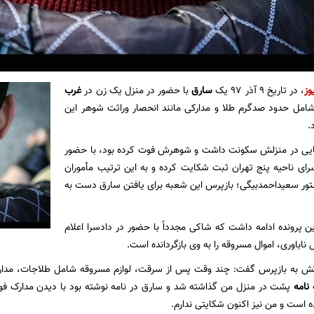
وز
، در تاریخ 9 آذر 97 یک
سارق
با حضور در منزل یک زن در
غرب
مل حدود صدگرم طلا و مدارکی مانند انحصار وراثت شوهر این
.
هایی در منزلش سکونت داشت و شوهرش فوت کرده بود، با حضور
ه 15 دادسرای ناحیه پنج تهران ثبت شکایت کرده و به این ترتیب مأموران
ستور سعیداحمدبیگی؛ بازپرس این شعبه برای یافتن سارق دست به
ین پرونده ادامه داشت که شاکی مجدداً با حضور در دادسرا اعلام
ناباوری، اموال مسروقه را به وی بازگردانده است.
اتش به بازپرس گفت: چند وقت پس از سرقت، لوازم مسروقه شامل طلاجات، مدار
ک
نامه
پشت در منزل من گذاشته شد و سارق در نامه نوشته بود با دیدن مدارک ف
ده است و من نیز اکنون شکایتی ندارم.