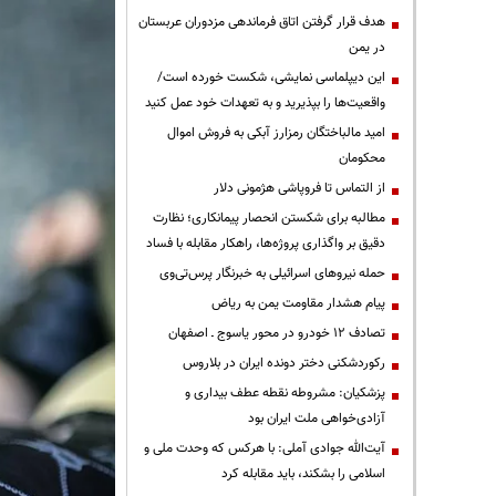
هدف قرار گرفتن اتاق‌ فرماندهی مزدوران عربستان
در یمن
این دیپلماسی نمایشی، شکست خورده است/
واقعیت‌ها را بپذیرید و به تعهدات خود عمل کنید
امید مالباختگان رمزارز آبکی به فروش اموال
محکومان
از التماس تا فروپاشی هژمونی دلار
مطالبه برای شکستن انحصار پیمانکاری؛ نظارت
دقیق بر واگذاری پروژه‌ها، راهکار مقابله با فساد
حمله نیروهای اسرائیلی به خبرنگار پرس‌تی‌وی
پیام هشدار مقاومت یمن به ریاض
تصادف ۱۲ خودرو در محور یاسوج ـ اصفهان
رکوردشکنی دختر دونده ایران در بلاروس
پزشکیان: مشروطه نقطه عطف بیداری و
آزادی‌خواهی ملت ایران بود
آیت‌الله جوادی آملی: با هرکس که وحدت ملی و
اسلامی را بشکند، باید مقابله کرد