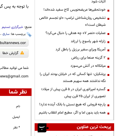
اثبات شود
با توجه به پس گ
خودتحقیرها عریضه‌نویس کاخ سفید شده‌اند!
تشخیص روان‌شناختی ترامپ: «او تجسم خالص
شیطان است!»
منبع:
خبرگزاری تسنیم
عملیات «نصر ۷» چه هدفی را دنبال می‌کرد؟
برچسب ها:
سارق
،
زلزله شهر یاسوج را لرزاند
آمریکا ویزای سفیر برزیل را باطل کرد
گزارش خطا
۲ گزینه صنعا برای ریاض
میانکاله در آتش می‌سوزد
شما می توانید مطالب 
پزشکیان: تنها کسانی که در خیابان بودند ایران را
nnews@gmail.com
نگه نداشتند همه سهیم هستند
گستره امپراتوری ایران در ۵ قرن پیش از میلاد؛
نظر شما
تصویری از ایران ۲۵ قرن پیش
پارچه فروشی که هیچ نسبتی با بانک آینده ندارد!
نام
همه باید بدون اما و اگر، مطیع امام انقلاب باشیم
ایمیل
پربحث ترین عناوین
* نظر