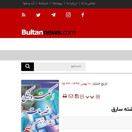
تماس با ما
|
درباره ما
|
پیوندها
|
خبرنامه
|
آب و هوا
تاریخ انتشار:
۱۰ بهمن ۱۳۹۷ - ۱۵:۳۶
‍‍‍ پ
پ
شته سارق