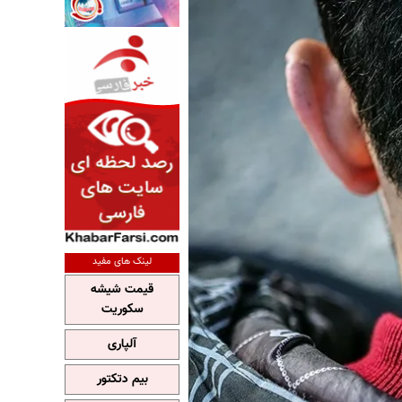
لینک های مفید
قیمت شیشه
سکوریت
آلپاری
بیم دتکتور