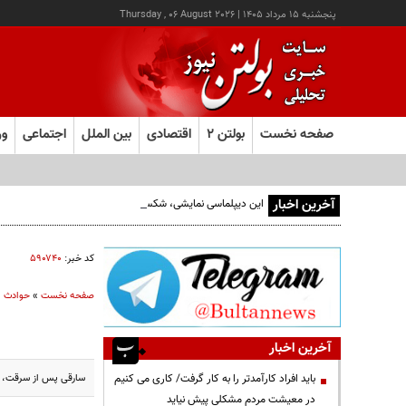
پنجشنبه ۱۵ مرداد ۱۴۰۵
|
Thursday , 06 August 2026
صفحه نخست
بولتن ۲
اقتصادی
بین الملل
اجتماعی
ور
آخرین اخبار
این دیپلماسی نمایشی، شکست خورده است/واقعیت‌ها را بپذیرید
کد خبر:
۵۹۰۷۴۰
صفحه نخست
»
حوادث
آخرین اخبار
سارقی پس از سرقت، ب
باید افراد کارآمدتر را به کار گرفت/ کاری می کنیم
در معیشت مردم مشکلی پیش نیاید