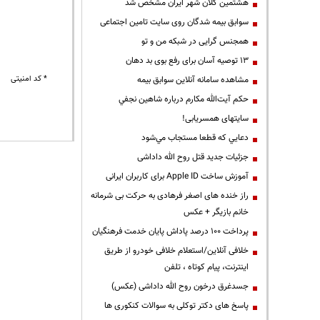
هشتمین کلان شهر ایران مشخص شد
سوابق بیمه شدگان روی سایت تامین اجتماعی
همجنس گرایی در شبکه من و تو
13 توصیه آسان برای رفع بوی بد دهان
* کد امنیتی
مشاهده سامانه آنلاين سوابق بیمه
حكم آيت‌الله مكارم درباره شاهين نجفي
سایتهای همسریابی!
دعايي كه قطعا مستجاب مي‌شود
جزئیات جدید قتل روح الله داداشی
آموزش ساخت Apple ID برای کاربران ایرانی
راز خنده های اصغر فرهادی به حرکت بی شرمانه
خانم بازیگر + عکس
پرداخت ۱۰۰ درصد پاداش پایان خدمت فرهنگیان
خلافی آنلاین/استعلام خلافی خودرو از طریق
اینترنت، پیام کوتاه ، تلفن
جسدغرق درخون روح الله داداشی (عکس)
پاسخ های دکتر توکلی به سوالات کنکوری ها