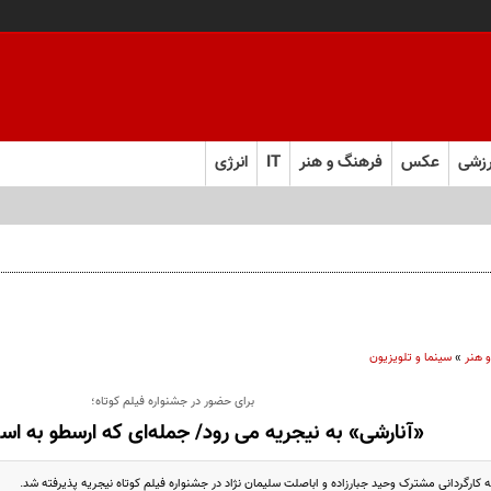
زشی
عکس
فرهنگ و هنر
IT
انرژی
 هنر
»
سینما و تلویزیون
برای حضور در جشنواره فیلم کوتاه؛
«آنارشی» به نیجریه می رود/ جمله‌ای که ارسطو به اس
ه کارگردانی مشترک وحید جبارزاده و اباصلت سلیمان نژاد در جشنواره فیلم کوتاه نیجریه پذیرفته شد.