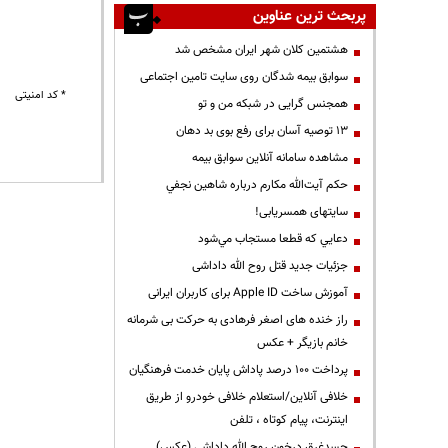
پربحث ترین عناوین
هشتمین کلان شهر ایران مشخص شد
سوابق بیمه شدگان روی سایت تامین اجتماعی
* کد امنیتی
همجنس گرایی در شبکه من و تو
13 توصیه آسان برای رفع بوی بد دهان
مشاهده سامانه آنلاين سوابق بیمه
حكم آيت‌الله مكارم درباره شاهين نجفي
سایتهای همسریابی!
دعايي كه قطعا مستجاب مي‌شود
جزئیات جدید قتل روح الله داداشی
آموزش ساخت Apple ID برای کاربران ایرانی
راز خنده های اصغر فرهادی به حرکت بی شرمانه
خانم بازیگر + عکس
پرداخت ۱۰۰ درصد پاداش پایان خدمت فرهنگیان
خلافی آنلاین/استعلام خلافی خودرو از طریق
اینترنت، پیام کوتاه ، تلفن
جسدغرق درخون روح الله داداشی (عکس)