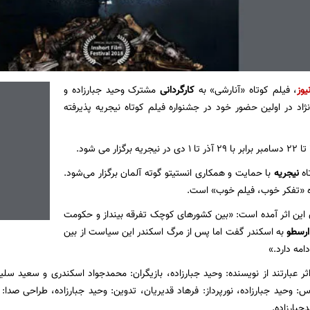
یوز
، فیلم کوتاه «آنارشی» به
کارگردانی
مشترک وحید جبارزاده و
اد در اولین حضور خود در جشنواره فیلم کوتاه نیجریه پذیرفته
اه
نیجریه
با حمایت و همکاری انستیتو گوته آلمان برگزار می‌شود.
ه «تفکر خوب، فیلم خوب» است.
این اثر آمده است: «بین کشورهای کوچک تفرقه بینداز و حکومت
ارسطو
به اسکندر گفت اما پس از مرگ اسکندر این سیاست از بین
امه دارد.»
ثر عبارتند از نویسنده: وحید جبارزاده، بازیگران: محمدجواد اسکندری و سعید سلی
: وحید جبارزاده، نورپرداز: فرهاد قدیریان، تدوین: وحید جبارزاده، طراحی صدا:
جبارزاده.