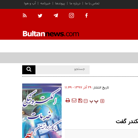
تماس با ما
|
درباره ما
|
پیوندها
|
خبرنامه
|
آب و هوا
تاریخ انتشار:
۲۹ آذر ۱۳۹۷ - ۱۱:۴۹
‍‍‍ پ
پ
کندر گفت