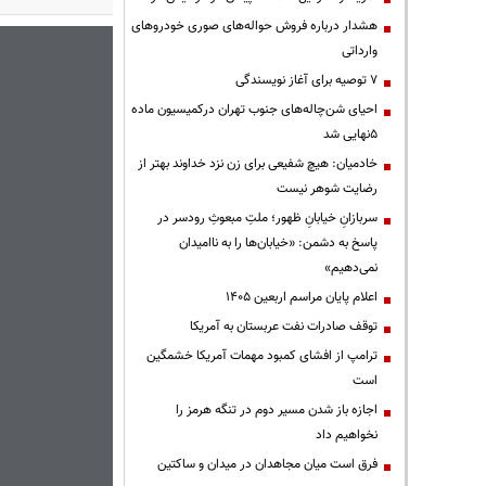
هشدار درباره فروش حواله‌های صوری خودروهای
وارداتی
۷ توصیه برای آغاز نویسندگی
احیای شن‌چاله‌های جنوب تهران درکمیسیون ماده
۵نهایی شد
خادمیان: هیچ شفیعی برای زن نزد خداوند بهتر از
رضایت شوهر نیست
سربازانِ خیابانِ ظهور؛ ملتِ مبعوثِ رودسر در
پاسخ به دشمن: «خیابان‌ها را به ناامیدان
نمی‌دهیم»
اعلام پایان مراسم اربعین ۱۴۰۵
توقف صادرات نفت عربستان به آمریکا
ترامپ از افشای کمبود مهمات آمریکا خشمگین
است
اجازه باز شدن مسیر دوم در تنگه هرمز را
نخواهیم داد
فرق است میان مجاهدان در میدان و ساکتین