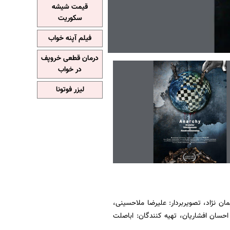
قیمت شیشه
سکوریت
فیلم آپنه خواب
درمان قطعی خروپف
در خواب
لیزر فوتونا
مان نژاد، تصویربردار: علیرضا ملاحسینی،
 احسان افشاریان، تهیه کنندگان: اباصلت