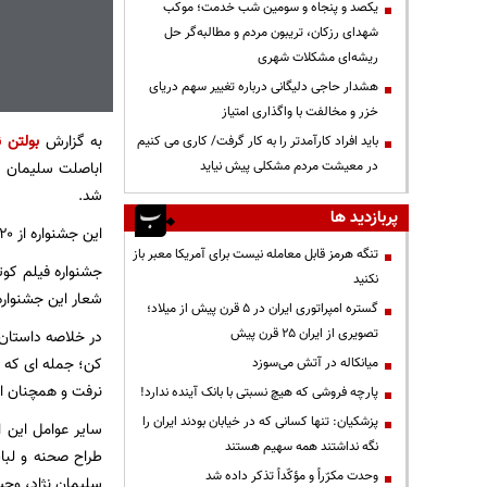
یکصد و پنجاه و سومین شب خدمت؛ موکب
شهدای رزکان، تریبون مردم و مطالبه‌گر حل
ریشه‌ای مشکلات شهری
هشدار حاجی دلیگانی درباره تغییر سهم دریای
خزر و مخالفت با واگذاری امتیاز
به گزارش
بولتن ن
باید افراد کارآمدتر را به کار گرفت/ کاری می کنیم
در معیشت مردم مشکلی پیش نیاید
اباصلت سلیمان نژ
شد.
پربازدید ها
این جشنواره از ۲۰ تا ۲۲ دسامبر برابر با ۲۹ آذر تا ۱ دی در نیجریه برگزار می شود.
تنگه هرمز قابل معامله نیست برای آمریکا معبر باز
جشنواره فیلم کوت
نکنید
شعار این جشنوار
گستره امپراتوری ایران در ۵ قرن پیش از میلاد؛
تصویری از ایران ۲۵ قرن پیش
در خلاصه داستان 
کن؛ جمله ای که
میانکاله در آتش می‌سوزد
نرفت و همچنان اد
پارچه فروشی که هیچ نسبتی با بانک آینده ندارد!
پزشکیان: تنها کسانی که در خیابان بودند ایران را
سایر عوامل این ا
نگه نداشتند همه سهیم هستند
طراح صحنه و لباس
وحدت مکرّراً و مؤکّداً تذکر داده شد
سلیمان نژاد، وحید