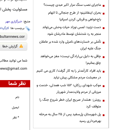
ماجرای نصب سنگ مزار اکبر عبدی چیست؟
مسئولیت پخش ای
بحران اینفانتینو؛ از طرح جنجالی تا اتهام
باج‌خواهی و قربانی کردن اسپانیا
منبع:
خبرگزاری مهر
دست نزنید؛ لمس نوزاد حیات وحش می‌تواند
برچسب ها:
کارگردان
منجر به رد شدنشان توسط مادرشان شود
تأملی بر خسارت‌های نامرئی وارد شده بر عاملان
گزارش خطا
جنگ علیه ایران
چاقی به دلیل بی‌ارادگی نیست؛ مغز می‌خواهد
شما می توانید مطالب 
چاق بمانیم!
nnews@gmail.com
باید افراد کارآمدتر را به کار گرفت/ کاری می کنیم
در معیشت مردم مشکلی پیش نیاید
نظر شما
موکب شهدای رزکان؛ ۱۵۲ شب همدلی، خدمت و
میزبانی از مردم ولایت‌مدار شهریار
نام
رویترز: هشدار صریح ایران خطر شروع جنگ را
متوقف کرد
ایمیل
پل شهرستان پل‌سفید پس از ۲۵ سال به مرحله
* نظر
بهره‌برداری رسید