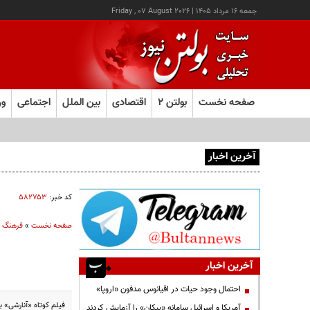
جمعه ۱۶ مرداد ۱۴۰۵
|
Friday , 07 August 2026
صفحه نخست
بولتن ۲
اقتصادی
بین الملل
اجتماعی
ور
آخرین اخبار
یک اتفاق عجیب در «لوور»
کد خبر:
۵۸۲۷۵۳
صفحه نخست
»
فرهنگ و
آخرین اخبار
احتمال وجود حیات در اقیانوس مدفون «اروپا»
فیلم کوتاه «آنارشی» ب
آمریکا و اسرائیل سامانه «پیکان» را آزمایش کردند