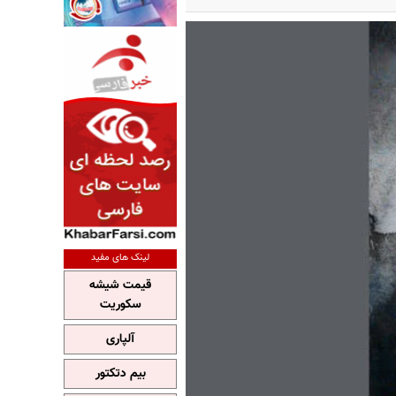
لینک های مفید
قیمت شیشه
سکوریت
آلپاری
بیم دتکتور