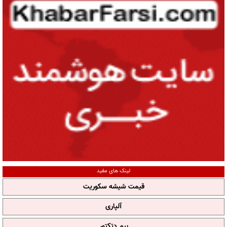
لینک های مفید
قیمت شیشه سکوریت
آلپاری
بیم دتکتور