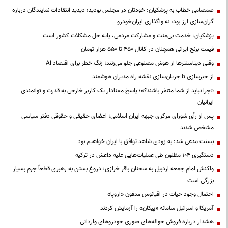
صمصامی خطاب به پزشکیان: خودتان در مجلس بودید؛ دیدید انتقادات نمایندگان درباره
گران‌سازی ارز بود، نه واگذاری ایران‌خودرو
پزشکیان: خدمت بی‌منت و مشارکت مردمی، پایه حل مشکلات کشور است
قیمت‌ برنج ایرانی همچنان در کانال ۴۵۰ تا ۵۵۰ هزار تومان
وقتی دیتاسنترها از هوش مصنوعی جلو می‌زنند؛ زنگ خطر برای اقتصاد AI
از خبرسازی تا جریان‌سازی نقشه راه مدیران هوشمند
«چرا نباید از شما متنفر باشند؟»؛ پاسخ معنادار یک کاربر خارجی به قدرت و توانمندی
ایرانیان
پس از رأی شورای مرکزی جبهه ایران اسلامی؛ اعضای حقیقی و حقوقی دفتر سیاسی
مشخص شدند
بسنت مدعی شد: به زودی شاهد توافق با ایران خواهیم بود
دستگیری ۱۰۴ مظنون طی عملیات‌هایی علیه داعش در ترکیه
واکنش امام جمعه اردبیل به سخنان باقر خرازی: دروغ بستن به رهبری قطعاً جرم بسیار
بزرگی است
احتمال وجود حیات در اقیانوس مدفون «اروپا»
آمریکا و اسرائیل سامانه «پیکان» را آزمایش کردند
هشدار درباره فروش حواله‌های صوری خودروهای وارداتی