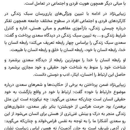
با مبانی دیگر همچون هویت فردی و اجتماعی در تعامل است.
زیبایی‌نژاد در ادامه با تبیین ویژگی‌های یاری‌رسان سبک زندگی در
کارکردهای فردی و اجتماعی افراد در سطوح مختلف جامعه همچون تفکر
درباره چیستی زندگی، بازآموزی مفاهیم و مبانی هستی، اداره و کنترل
شرایط زندگی و... به تبیین سبک زندگی در دیدگاه سعدی پرداخت و گفت:
سعدی سبک زندگی را براساس چهار رابطه تعریف می‌کند؛ رابطه انسان با
خدا، رابطه انسان با خود، رابطه انسان با خلق و رابطه انسان با طبیعت.
او رابطه انسان با خدا را مهم‌ترین رابطه از دیدگاه سعدی برشمرد و
شناخت خود را منوط به شناخت خود حقیقی و خود مجازی برشمرد و
حاصل این ارتباط را احسان، ایثار، ادب و دوستی دانست.
زیبایی‌نژاد ضمن پرداختن به برخی از حکایت‌ها و شعرهای سعدی درباره
موضوع «ارتباط با خود» گفت: ارتباط با خود در واقع بازگشت به خود
حقیقی انسان است چنان‌که سعدی می‌گوید: چه نیکوزده است این مثل
برهمن/ بود حرمت هرکس از خویشتن؛ بنابر باور سعدی، دشواری‌های
زندگی منجر به درک و بینش غنی‌تری از هستی برای انسان می‌شود از این
رو سعدی آشکارا ما را به توجه به نفس فرامی‌خواند و چنان‌که می‌گوید:
تن آدمی شریف است به جان آدمیت/ نه همین لباس زیباست نشان