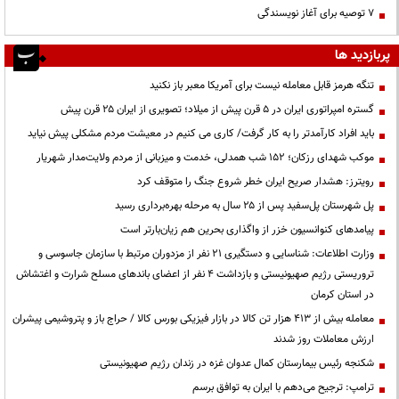
۷ توصیه برای آغاز نویسندگی
پربازدید ها
تنگه هرمز قابل معامله نیست برای آمریکا معبر باز نکنید
گستره امپراتوری ایران در ۵ قرن پیش از میلاد؛ تصویری از ایران ۲۵ قرن پیش
باید افراد کارآمدتر را به کار گرفت/ کاری می کنیم در معیشت مردم مشکلی پیش نیاید
موکب شهدای رزکان؛ ۱۵۲ شب همدلی، خدمت و میزبانی از مردم ولایت‌مدار شهریار
رویترز: هشدار صریح ایران خطر شروع جنگ را متوقف کرد
پل شهرستان پل‌سفید پس از ۲۵ سال به مرحله بهره‌برداری رسید
پیامدهای کنوانسیون خزر از واگذاری بحرین هم زیان‌بارتر است
وزارت اطلاعات: شناسایی و دستگیری ۲۱ نفر از مزدوران مرتبط با سازمان جاسوسی و
تروریستی رژیم صهیونیستی و بازداشت ۴ نفر از اعضای باندهای مسلح شرارت و اغتشاش
در استان کرمان
معامله بیش از ۴۱۳ هزار تن کالا در بازار فیزیکی بورس کالا / حراج باز و پتروشیمی پیشران
ارزش معاملات روز شدند
شکنجه رئیس بیمارستان کمال عدوان غزه در زندان رژیم صهیونیستی
ترامپ: ترجیح می‌دهم با ایران به توافق برسم