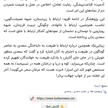
آدمیت؛ قناعت‌پیشگی، رعایت تعادل، اخلاص در عمل و غنیمت شمردن
دم از نمادهای این امر است.
این پژوهشگر در ادامه افزود: ارتباط با زیردستان، شیوه نصیحت‌گویی،
تناسب هم‌نشین، ارتباط با خانواده، چگونگی تربیت فرزندان، شیوه
رویارویی با دوستان و دشمنان از نمودهای آشکار ارتباط با خلق است که
سعدی بدان پرداخته است.
زیبایی‌نژاد همچنین درباره ارتباط با طبیعت به دلباختگی سعدی به عناصر
گوناگون در طبیعت و احترام به آنان اشاره کرد و گفت که سعدی منظور
خویش را در جای جای آثارش با یادکرد طبیعت به خوانندگان تفهیم کرده
است. چنان‌که می‌سراید: کوه و دریا و درختان همه در تسبیحند/ نه همه
مستمعی فهم کند این اسرار/ خبرت هست که مرغان سحر می‌گویند/ آخر
ای خفته، سر از خواب جهالت بردار!
منبع:
ایسنا
برچسب ها:
بر خوان سعدی
،
سعدی
گزارش خطا