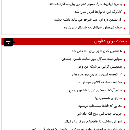
ونس: ایرانی‌ها طرف بسیار دشواری برای مذاکره هستند
کالابرگ این خانوارها امروز شارژ شد
از دشمن ذره ای امید خیرخواهی نباید داشته باشیم
حمله نیروهای اسرائیلی به خبرنگار پرس‌تی‌وی
پربحث ترین عناوین
هشتمین کلان شهر ایران مشخص شد
سوابق بیمه شدگان روی سایت تامین اجتماعی
همجنس گرایی در شبکه من و تو
13 توصیه آسان برای رفع بوی بد دهان
مشاهده سامانه آنلاين سوابق بیمه
حكم آيت‌الله مكارم درباره شاهين نجفي
سایتهای همسریابی!
دعايي كه قطعا مستجاب مي‌شود
جزئیات جدید قتل روح الله داداشی
آموزش ساخت Apple ID برای کاربران ایرانی
راز خنده های اصغر فرهادی به حرکت بی شرمانه خانم بازیگر + عکس