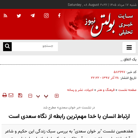
شنبه ۱۷ مرداد ۱۴۰۵
|
Saturday , 08 August 2026
از
و
ته
یک اتفاق عجیب در «لوور»
ن
نو
کد خبر:
۵۸۲۶۹۷
تاریخ انتشار:
۲۸ آذر ۱۳۹۷ - ۲۲:۲۲
صفحه نخست
»
فرهنگ و هنر
»
ادبیات، نشر و رسانه
‍‍‍ پ
پ
در نشست «بر خوان سعدی» مطرح شد
ارتباط انسان با خدا مهم‌ترین رابطه از نگاه سعدی است
هفدهمین نشست "بر خوان سعدی" به بررسی سبک زندگی این حکیم و شاعر