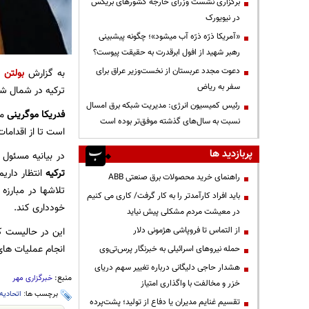
برگزاری نشست وزرای خارجه کشورهای بریکس
در نیویورک
«آمریکا ذرّه ذرّه آب میشود»؛ چگونه پیشبینی
رهبر شهید از افول ابرقدرت به حقیقت پیوست؟
دعوت مجدد عربستان از نخست‌وزیر عراق برای
به گزارش
بولتن ن
سفر به ریاض
ترکیه در شمال شرق
رئیس کمیسیون انرژی: مدیریت شبکه برق امسال
فدریکا موگرینی
مس
نسبت به سال‌های گذشته موفق‌تر بوده است
است تا از اقدامات
پربازدید ها
در بیانیه مسئول 
ترکیه
انتظار داریم
راهنمای خرید محصولات برق صنعتی ABB
تلاشها در مبارز
باید افراد کارآمدتر را به کار گرفت/ کاری می کنیم
خودداری کند.
در معیشت مردم مشکلی پیش نیاید
از التماس تا فروپاشی هژمونی دلار
این در حالیست که
انجام عملیات ها
حمله نیروهای اسرائیلی به خبرنگار پرس‌تی‌وی
هشدار حاجی دلیگانی درباره تغییر سهم دریای
منبع:
خبرگزاری مهر
خزر و مخالفت با واگذاری امتیاز
برچسب ها:
اتحادیه 
تقسیم غنایم مدیران یا دفاع از تولید؛ پشت‌پرده