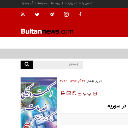
تماس با ما
|
درباره ما
|
پیوندها
|
خبرنامه
|
آب و هوا
تاریخ انتشار:
۲۴ آذر ۱۳۹۷ - ۲۰:۴۲
‍‍‍ پ
پ
 در سوریه