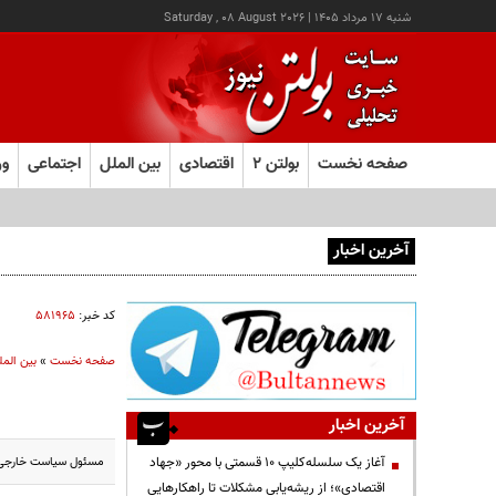
شنبه ۱۷ مرداد ۱۴۰۵
|
Saturday , 08 August 2026
صفحه نخست
بولتن ۲
اقتصادی
بین الملل
اجتماعی
ور
آخرین اخبار
آغاز ثبت‌نام آزمون ارشد علوم پزشکی از امروز
کد خبر:
۵۸۱۹۶۵
صفحه نخست
»
بین المل
آخرین اخبار
مسئول سیاست خارجی اتح
آغاز یک سلسله‌کلیپ ۱۰ قسمتی با محور «جهاد
اقتصادی»؛ از ریشه‌یابی مشکلات تا راهکارهایی