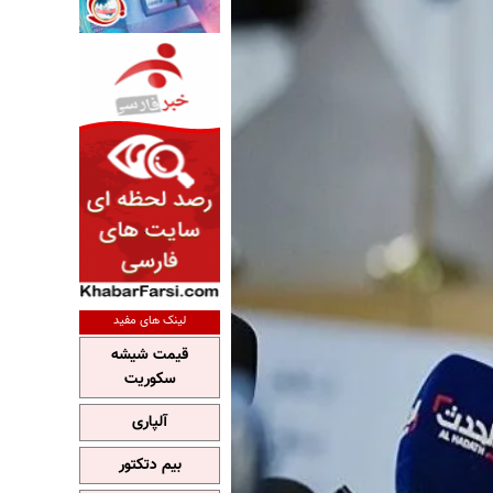
لینک های مفید
قیمت شیشه
سکوریت
آلپاری
بیم دتکتور