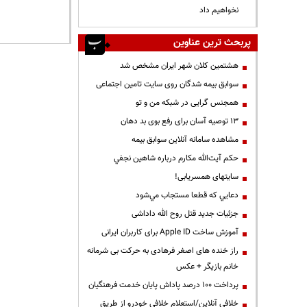
نخواهیم داد
پربحث ترین عناوین
هشتمین کلان شهر ایران مشخص شد
سوابق بیمه شدگان روی سایت تامین اجتماعی
همجنس گرایی در شبکه من و تو
13 توصیه آسان برای رفع بوی بد دهان
مشاهده سامانه آنلاين سوابق بیمه
حكم آيت‌الله مكارم درباره شاهين نجفي
سایتهای همسریابی!
دعايي كه قطعا مستجاب مي‌شود
جزئیات جدید قتل روح الله داداشی
آموزش ساخت Apple ID برای کاربران ایرانی
راز خنده های اصغر فرهادی به حرکت بی شرمانه
خانم بازیگر + عکس
پرداخت ۱۰۰ درصد پاداش پایان خدمت فرهنگیان
خلافی آنلاین/استعلام خلافی خودرو از طریق