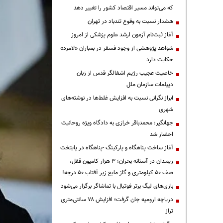
که می‌تواند مسیر اقتصاد کشور را تغییر دهد
هشدار نسبت به وقوع تندباد در تهران
آغاز ثبت‌نام آزمون ارشد علوم پزشکی از امروز
شواهد پژوهشی از وجود فسفر در بمباران «لامرد»
حکایت دارد
خاصیت عجیب رژیم اشغالگر قدس از زبان
دیپلمات سازمان ملل
ابراز نگرانی نسبت به افزایش غلط‌ها در نوشته‌های
شهری
جهانگیر: محمدباقر خرازی به دادگاه ویژه روحانیت
احضار شد
آغاز ساخت پناهگاه و پارکینگ -پناهگاه در پایتخت
ریمـدان در آستانه بحران؛ ۳ هزار کامیون قفل،
صف ۵۰ کیلومتری و گاز مایع زیر آفتاب ۵۰ درجه!
بازی‌های لیگ برتر فوتبال با تماشاگر برگزار می‌شود
دریاچه ارومیه جان گرفت؛ افزایش ۷۸ سانتی‌متری
تراز