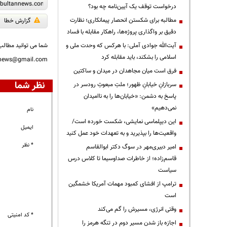
درخواست توقف یک آیین‌نامه چه بود؟
مطالبه برای شکستن انحصار پیمانکاری؛ نظارت
گزارش خطا
دقیق بر واگذاری پروژه‌ها، راهکار مقابله با فساد
آیت‌الله جوادی آملی: با هرکس که وحدت ملی و
شما می توانید مطالب 
اسلامی را بشکند، باید مقابله کرد
nnews@gmail.com
فرق است میان مجاهدان در میدان و ساکتین
نظر شما
سربازانِ خیابانِ ظهور؛ ملتِ مبعوثِ رودسر در
پاسخ به دشمن: «خیابان‌ها را به ناامیدان
نمی‌دهیم»
نام
این دیپلماسی نمایشی، شکست خورده است/
ایمیل
واقعیت‌ها را بپذیرید و به تعهدات خود عمل کنید
* نظر
امیر دبیری‌مهر در سوگ دکتر ابوالقاسم
قاسم‌زاده؛ از خاطرات صداوسیما تا کلاس درس
سیاست
ترامپ از افشای کمبود مهمات آمریکا خشمگین
است
وقتی انرژی، مسیرش را گم می‌کند
* کد امنیتی
اجازه باز شدن مسیر دوم در تنگه هرمز را