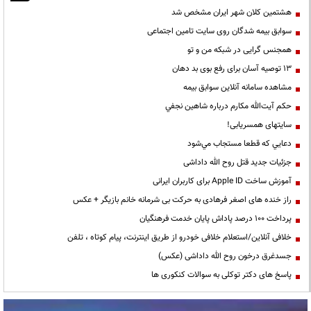
هشتمین کلان شهر ایران مشخص شد
سوابق بیمه شدگان روی سایت تامین اجتماعی
همجنس گرایی در شبکه من و تو
13 توصیه آسان برای رفع بوی بد دهان
مشاهده سامانه آنلاين سوابق بیمه
حكم آيت‌الله مكارم درباره شاهين نجفي
سایتهای همسریابی!
دعايي كه قطعا مستجاب مي‌شود
جزئیات جدید قتل روح الله داداشی
آموزش ساخت Apple ID برای کاربران ایرانی
راز خنده های اصغر فرهادی به حرکت بی شرمانه خانم بازیگر + عکس
پرداخت ۱۰۰ درصد پاداش پایان خدمت فرهنگیان
خلافی آنلاین/استعلام خلافی خودرو از طریق اینترنت، پیام کوتاه ، تلفن
جسدغرق درخون روح الله داداشی (عکس)
پاسخ های دکتر توکلی به سوالات کنکوری ها