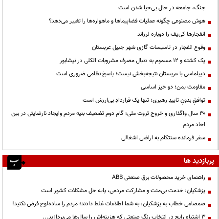
جنگ، جامعه در حال بی‌حیا شدن است
هوش مصنوعی چگونه عملیات فضاپیماها و ماهواره‌ها را تغییر می‌دهد؟
انفجارها کی‌یف را دوباره لرزاند
وقوع انفجار در تاسیسات گازی شهر جبیل عربستان
یک کشته و ۱۲ مسموم به دنبال مصرف مشروبات الکلی در نیشابور
دیپلماسی با عربستان نتیجه‌بخش نیست؛ پاسخ نظامی ضروری است
مقاومت یمن؛ دو خیز اساسی
توافقِ بدونِ تاییدِ رهبری؛ تنها یک قراردادِ بی‌ارزش است
۳۰ سال واگذاری و خروج ثروت ملی؛ گام دوم تضعیف بنیه مردم وایجاد نارضایتی در بین
احاد مردم
سفر فرمانده سنتکام به اراضی اشغالی
پربازدید ها
راهنمای خرید محصولات برق صنعتی ABB
پزشکیان: خدمت بی‌منت و مشارکت مردمی، پایه حل مشکلات کشور است
صمصامی خطاب به پزشکیان: به شما اطلاعات غلط دادند؛ مردم را ساده‌لوح فرض نکنید!
3 اشتباه رایج در انتخاب رنگ صنعتی که هزینه‌اش را سال‌ها می‌پردازید...