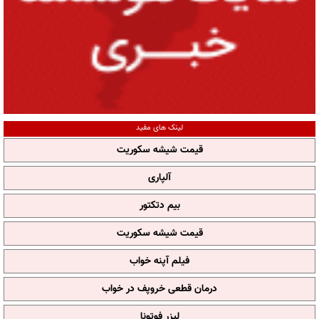
لینک های مفید
قیمت شیشه سکوریت
آلپاری
بیم دتکتور
قیمت شیشه سکوریت
فیلم آپنه خواب
درمان قطعی خروپف در خواب
لیزر فوتونا