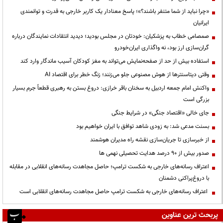
«چرا نباید از شما متنفر باشند؟»؛ پاسخ معنادار یک کاربر خارجی به قدرت و توانمندی
ایرانیان
صمصامی خطاب به پزشکیان: خودتان در مجلس بودید؛ دیدید انتقادات نمایندگان درباره
گران‌سازی ارز بود، نه واگذاری ایران‌خودرو
استفاده بیش از حد از صفحه‌نمایش می‌تواند به مغز کودکان آسیب ماندگار وارد کند
وقتی دیتاسنترها از هوش مصنوعی جلو می‌زنند؛ زنگ خطر برای اقتصاد AI
واکنش امام جمعه اردبیل به سخنان باقر خرازی: دروغ بستن به رهبری قطعاً جرم بسیار
بزرگی است
جای خالی «اقتصاد جنگی» در شرایط جنگی
بسنت مدعی شد: به زودی شاهد توافق با ایران خواهیم بود
از خبرسازی تا جریان‌سازی نقشه راه مدیران هوشمند
صدور بیش از ۹۰ درصد هدایت تحصیلی نهمی ها
اعتراف رسانه‌های خارجی به شکست ترامپ؛ حاصل مجاهدت رسانه‌های انقلابی در مقابله
با دروغ‌پراکنی دشمنان
اعتراف رسانه‌های خارجی به شکست ترامپ حاصل مجاهدت رسانه‌های انقلابی است
پربحث ترین عناوین