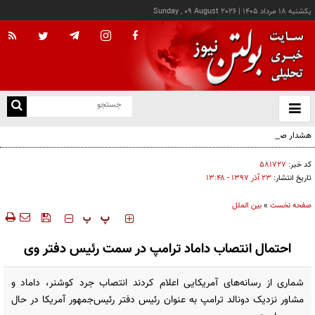
يکشنبه ۱۸ مرداد ۱۴۰۵
|
Sunday , 09 August 2026
از
و
ته
هشدار صنعا به عربستان: وقت تلف نکنید
ن
نو
کد خبر:
۵۸۱۷۲۷
تاریخ انتشار:
۲۳ آذر ۱۳۹۷ - ۱۳:۴۸
صفحه نخست
»
بین الملل
‍‍‍ پ
پ
احتمال انتصاب داماد ترامپ در سمت رئیس دفتر وی
شماری از رسانه‌های آمریکایی اعلام کردند انتصاب جرد کوشنر، داماد و
مشاور نزدیک دونالد ترامپ به عنوان رئیس دفتر رئیس‌جمهور آمریکا در حال