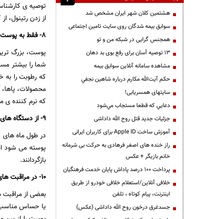
توصیه ی کارشناسان
هشتمین کلان شهر ایران مشخص شد
از زدن رتینول، ا
سوابق بیمه شدگان روی سایت تامین اجتماعی
۸- فقط به پوست صورت تان توجه دارید
همجنس گرایی در شبکه من و تو
13 توصیه آسان برای رفع بوی بد دهان
شما را بیشتر مست
مشاهده سامانه آنلاين سوابق بیمه
که رطوبت را به خ
حكم آيت‌الله مكارم درباره شاهين نجفي
محصولات، پاها، آ
سایتهای همسریابی!
که نرم کننده ی موهایتان حداقل ۵ دقیقه روی موهایتان بماند
دعايي كه قطعا مستجاب مي‌شود
۹- از دستگاه های بخور، به ویژه در زمستان ها استفاده نمی کنید
جزئیات جدید قتل روح الله داداشی
آموزش ساخت Apple ID برای کاربران ایرانی
در طول ماه های 
راز خنده های اصغر فرهادی به حرکت بی شرمانه
پوسته می شود اما
خانم بازیگر + عکس
بازگردانند.
پرداخت ۱۰۰ درصد پاداش پایان خدمت فرهنگیان
۱۰- در مراقبت های پوستی افراط می کنید
خلافی آنلاین/استعلام خلافی خودرو از طریق
بعضی از مراقبت 
اینترنت، پیام کوتاه ، تلفن
یا حساس مناسب نی
جسدغرق درخون روح الله داداشی (عکس)
پوست را از بین م