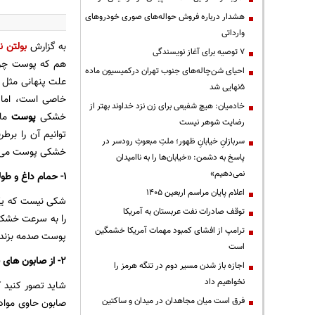
هشدار درباره فروش حواله‌های صوری خودروهای
وارداتی
به گزارش
بولتن نی
۷ توصیه برای آغاز نویسندگی
هم که پوست چرب
احیای شن‌چاله‌های جنوب تهران درکمیسیون ماده
علت پنهانی مثل 
۵نهایی شد
خاصی است، اما 
خادمیان: هیچ شفیعی برای زن نزد خداوند بهتر از
خشکی
پوست
مان
رضایت شوهر نیست
توانیم آن را برط
سربازانِ خیابانِ ظهور؛ ملتِ مبعوثِ رودسر در
خشکی پوست می 
پاسخ به دشمن: «خیابان‌ها را به ناامیدان
نمی‌دهیم»
۱- حمام داغ و طولانی می کنید
اعلام پایان مراسم اربعین ۱۴۰۵
شکی نیست که یکی
توقف صادرات نفت عربستان به آمریکا
را به سرعت خشک ک
ترامپ از افشای کمبود مهمات آمریکا خشمگین
پوست صدمه بزند. به جای آن، مدت ز
است
۲- از صابون های قوی استفاده می کنید
اجازه باز شدن مسیر دوم در تنگه هرمز را
نخواهیم داد
شاید تصور کنید ک
فرق است میان مجاهدان در میدان و ساکتین
صابون حاوی مواد 