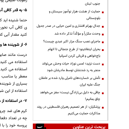
رطوبت طبیعی پوست 
جنوب لبنان
۵- به قدر کافی آب نمی خورید
حمایت از هشت هزار نوآموز سیستان و
بلوچستانی
جدال بهرام افشاری و امین حیایی در صدر جدول
ی کافی آب نخوری
وحدت مکرّراً و مؤکّداً تذکر داده شد
کنید مقدار آبی که
ماجرای نصب سنگ مزار اکبر عبدی چیست؟
۶- از شوینده ها و نرم کننده های لباسی استفاده می کنید که قوی هستند
بحران اینفانتینو؛ از طرح جنجالی تا اتهام
درست مانند صابو
باج‌خواهی و قربانی کردن اسپانیا
استفاده می کنید
دست نزنید؛ لمس نوزاد حیات وحش می‌تواند
استفاده می کنید
منجر به رد شدنشان توسط مادرشان شود
معطر یا مناسب بر
تأملی بر خسارت‌های نامرئی وارد شده بر عاملان
بسیاری از شوینده
جنگ علیه ایران
استفاده از این شو
چاقی به دلیل بی‌ارادگی نیست؛ مغز می‌خواهد
چاق بمانیم!
۷- در استفاده از محصولات بهداشتی حاوی رتینول افراط می کنید
پزشکیان: از هر تصمیم رهبران فلسطینی در روند
کرم های ضد چروک 
مذاکرات حمایت می‌کنیم
پروسه خود را با 
پربحث ترین عناوین