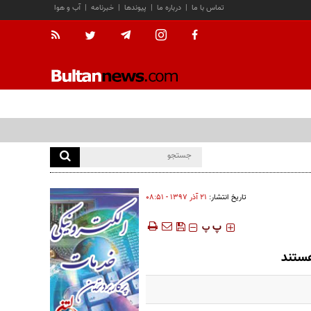
تماس با ما
|
درباره ما
|
پیوندها
|
خبرنامه
|
آب و هوا
تاریخ انتشار:
۲۱ آذر ۱۳۹۷ - ۰۸:۵۱
‍‍‍ پ
پ
هستند