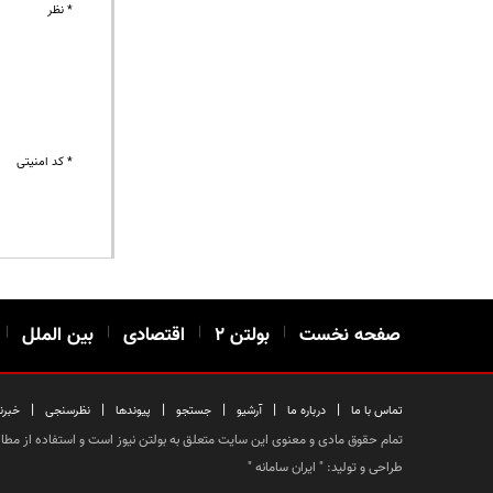
* نظر
* کد امنیتی
صفحه نخست
|
بولتن ۲
|
اقتصادی
|
بین الملل
|
|
|
|
|
|
|
تماس با ما
درباره ما
آرشیو
جستجو
پیوندها
نظرسنجی
خبرن
تمام حقوق مادی و معنوی این سایت متعلق به بولتن نیوز است و استفاده از مطالب
طراحی و تولید: "
ایران سامانه
"