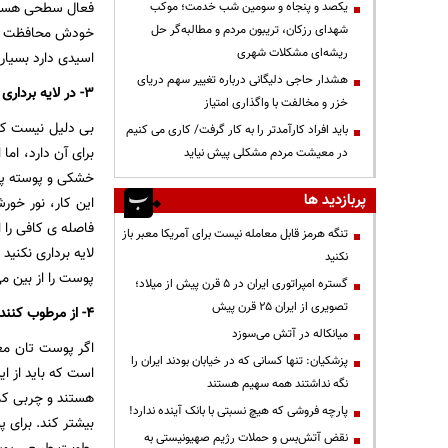
یکصد و پنجاه و سومین شب خدمت؛ موکب
شهدای رزکان، تریبون مردم و مطالبه‌گر حل
ریشه‌ای مشکلات شهری
اسیدی دارد بسیار
هشدار حاجی دلیگانی درباره تغییر سهم دریای
۳- در لایه برداری پوست تان افراط می کنید
خزر و مخالفت با واگذاری امتیاز
بی دلیل نیست که 
باید افراد کارآمدتر را به کار گرفت/ کاری می کنیم
برای آن دارد، ام
در معیشت مردم مشکلی پیش نیاید
خشکی و پوسته پو
پربازدید ها
این کار، نور خور
فاصله ی کافی را ا
تنگه هرمز قابل معامله نیست برای آمریکا معبر باز
لایه برداری نکنی
نکنید
پوست را از بین م
گستره امپراتوری ایران در ۵ قرن پیش از میلاد؛
تصویری از ایران ۲۵ قرن پیش
۴- از مرطوب کننده ی نامناسبی استفاده می کنید
میانکاله در آتش می‌سوزد
اگر پوست تان مع
پزشکیان: تنها کسانی که در خیابان بودند ایران را
است که باید از ا
نگه نداشتند همه سهیم هستند
هستند و چربی کم
پارچه فروشی که هیچ نسبتی با بانک آینده ندارد!
بیشتر کند. برای
نقض آتش‌بس و حملات رژیم صهیونیستی به