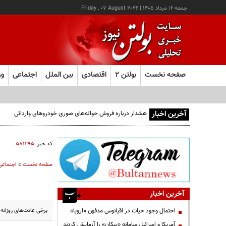
جمعه ۱۶ مرداد ۱۴۰۵
|
Friday , 07 August 2026
صفحه نخست
بولتن ۲
اقتصادی
بین الملل
اجتماعی
ور
آخرین اخبار
هشدار درباره فروش حواله‌های صوری خودروهای وارداتی
کد خبر:
۵۸۱۲۹۵
صفحه نخست
»
اجتماعی
آخرین اخبار
برخی عادت‌های روزان
احتمال وجود حیات در اقیانوس مدفون «اروپا»
آمریکا و اسرائیل سامانه «پیکان» را آزمایش کردند