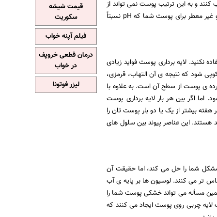
را تخریب کنند و به این ترتیب پوست نمی تواند از
قیمت شیشه
خودش محافظت کند که نتیجه ی آن خشکی و حساس شدن پوست خواهد بود. صابون های ملایم و غیر معطر برای پوست شما که pH نسبتاً
سکوریت
فیلم آپنه خواب
درمان قطعی خروپف
ه نکنید. لایه برداری پوست فواید زیادی
در خواب
سکوپی شود که نتیجه ی آن التهاب، قرمزی،
لیزر فوتونا
ه ی پوست از سطح آن است. به علاوه با
 اما اگر بین هر بار لایه برداری پوست
 هفته بیشتر از یک یا دو بار پوست تان را
د هستند. این عناصر پیوند بین سلول های
مشکل شما را حل می کند، اما حقیقت آن
اس تر می کنند. لوسیون ها بر پایه ی آب
مین مسأله می تواند خشکی پوست شما را
لایه چربی روی پوست ایجاد می کنند که