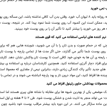
را حفظ می کند. برای آنکه بهتر نتیجه بگیرید، کرم را بلافاصله بعد از حمام کردن 
حتما شنیده اید که روزانه باید ۸ لیوان آب خورد. وقتی بدن آب کافی نداشته باشد، این م
د، ممکن است این کمبود آب روی پوست شما نمود پیدا کند. در نتیجه، پوست 
 هر روز می خورید را بیشتر کنید تا تأثیر آن را بر روی پوست خود ببینید.
نی که در حمام صورت و بدن تان را با آن می شویید، شوینده هایی هم که برا
 روی پوست شما تأثیر می گذارند، حتی اگر مدت ها از تماس پارچه با پوست تان
، رایحه ی آن ها به خودی خود کافی است تا پوست تان واکنش نشان دهد. کارشنا
ای افراد دچار آلرژی استفاده کنید. همچنین کارشناسان درباره ی استفاده ی بیش 
 های جدید تأثیر پاک کنندگی زیادی دارند، بنابراین نیمی از مقداری که معمولا اس
ینده ها افراط کنید، این مواد درون تار و پود پارچه انباشته می شوند و در تماس ب
موضعی یکی از بهترین شیوه ها برای مقابله با نشانه های پیری هستند اما استفاد
چه در تعداد دفعات- می تواند منجر به
این ماده سازگار می کنند. در این دوره باید بیشتر مراقب پوست خود باشید چو