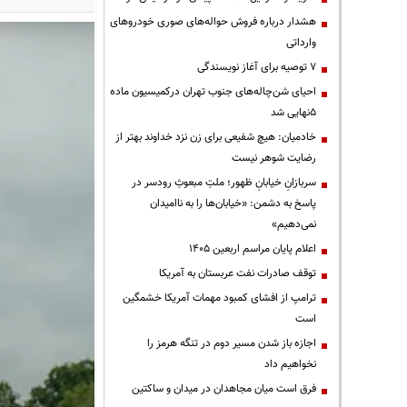
هشدار درباره فروش حواله‌های صوری خودروهای
وارداتی
۷ توصیه برای آغاز نویسندگی
احیای شن‌چاله‌های جنوب تهران درکمیسیون ماده
۵نهایی شد
خادمیان: هیچ شفیعی برای زن نزد خداوند بهتر از
رضایت شوهر نیست
سربازانِ خیابانِ ظهور؛ ملتِ مبعوثِ رودسر در
پاسخ به دشمن: «خیابان‌ها را به ناامیدان
نمی‌دهیم»
اعلام پایان مراسم اربعین ۱۴۰۵
توقف صادرات نفت عربستان به آمریکا
ترامپ از افشای کمبود مهمات آمریکا خشمگین
است
اجازه باز شدن مسیر دوم در تنگه هرمز را
نخواهیم داد
فرق است میان مجاهدان در میدان و ساکتین