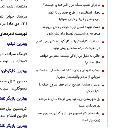
ماجرای نصب سنگ مزار اکبر عبدی چیست؟
منتقدان شده اند.
بحران اینفانتینو؛ از طرح جنجالی تا اتهام
باج‌خواهی و قربانی کردن اسپانیا
(۲۳ دی ماه) در سانتا باربارا ایالت کالیفرنیا برگزار می شود.
دست نزنید؛ لمس نوزاد حیات وحش می‌تواند
فهرست نامزدهای بخ
منجر به رد شدنشان توسط مادرشان شود
باید افراد کارآمدتر را به کار گرفت/ کاری می کنیم
بهترین فیلم:
در معیشت مردم مشکلی پیش نیاید
«پلنگ سیاه»، «بل
چاقی به دلیل بی‌ارادگی نیست؛ مغز می‌خواهد
«ستاره ای متولد 
چاق بمانیم!
موکب شهدای رزکان؛ ۱۵۲ شب همدلی، خدمت و
بهترین کارگردان:
میزبانی از مردم ولایت‌مدار شهریار
دیمین شزل «نخستی
رویترز: هشدار صریح ایران خطر شروع جنگ را
«سوگلی»، اسپایک
متوقف کرد
بهترین بازیگر نقش
پل شهرستان پل‌سفید پس از ۲۵ سال به مرحله
بهره‌برداری رسید
کریستین بیل «معا
پیامدهای کنوانسیون خزر از واگذاری بحرین هم
«اولین اصلاح شد
زیان‌بارتر است
بهترین بازیگر نق