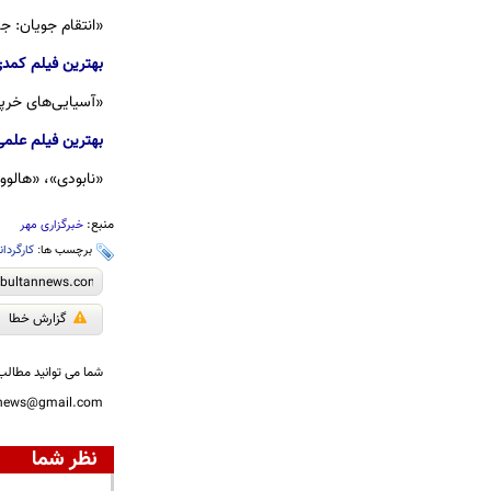
«انتقام جویان: جنگ ابدیت»، «پلنگ سی
بهترین فیلم کمدی
«آسیایی‌های خرپول»، «ددپول ۲»، «مرگ استالین»، «سو
بهترین فیلم علمی
«نابودی»، «هالو
منبع:
خبرگزاری مهر
برچسب ها:
کارگردان
گزارش خطا
شما می توانید مطالب 
nnews@gmail.com
نظر شما