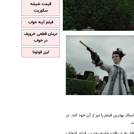
قیمت شیشه
سکوریت
فیلم آپنه خواب
درمان قطعی خروپف
در خواب
لیزر فوتونا
جایزه اسکار بهترین فیلم را نیز از آن خود کند. در
لالا لند»، «اسپات‌لایت»، «بچگی» و «۱۲ سال بردگی» موفق به دریافت جایزه بهترین فیلم انتخاب