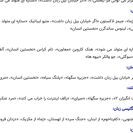
گز می توانی مرا ببخشی؟»، «اگر خیابان بیل زبان داشت»، «ستاره ای متولد می ش
:
رُما»، جیمز لاکستون «اگر خیابان بیل زبان داشت»، متیو لیباتیک «ستاره ای متو
لی»، لینوس ساندگرن «نخستین انسان»
 ای متولد می شود»، هنک کاروین «معاون»، تام کراس «نخستین انسان»، آلفون
وگلی»، جو والکر «بیوه ها»
تن:
 خیابان بیل زبان داشت»، «جزیره سگها»، «پلنگ سیاه»، «نخستین انسان»، «مری پ
ند:
د»، «مرد عنکبوتی: به درون دنیای عنکبوتی»
گلیسی زبان:
نوبی، «کفرناحوم» از لبنان، «جنگ سرد» از لهستان، «رُما» از مکزیک، «دزدان فروش
: