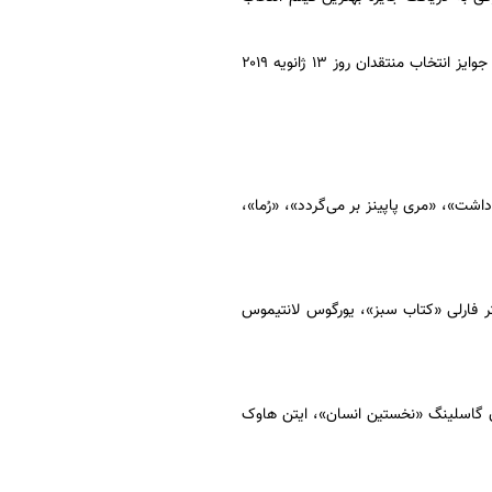
هرساله جوایز انتخاب منتقدان توسط انجمن منتقدان پخش‌کننده فیلم اعطا می‌شود. مراسم اهدای جوایز انتخاب منتقدان روز ۱۳ ژانویه ۲۰۱۹
شت»، «مری پاپینز بر می‌گردد»، «رُما»،
تر فارلی «کتاب سبز»، یورگوس لانتیموس
ان گاسلینگ «نخستین انسان»، ایتن هاوک