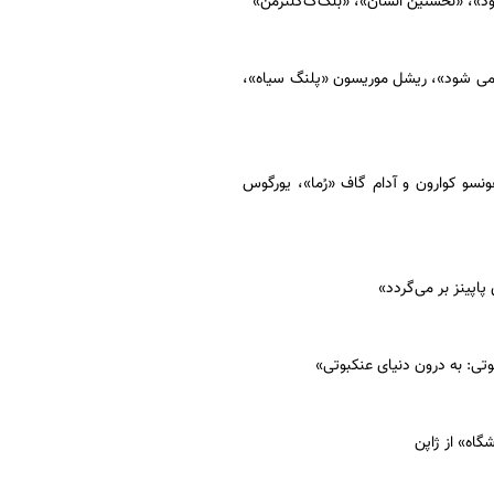
ود»، «نخستین انسان»، «بلک‌ک‌کلنزمن»
لد می شود»، ریشل موریسون «پلنگ سیاه»،
سو کوارون و آدام گاف «رُما»، یورگوس
اپینز بر می‌گردد»
گاه» از ژاپن