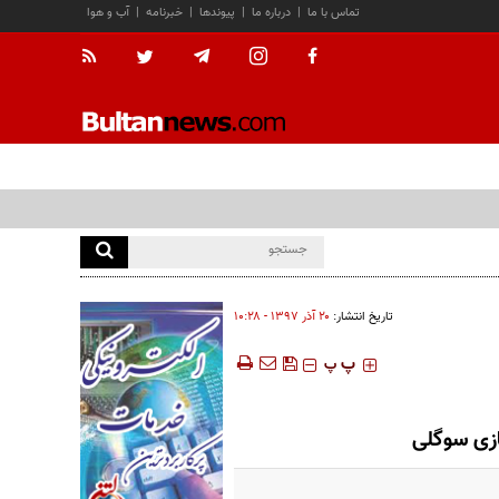
تماس با ما
|
درباره ما
|
پیوندها
|
خبرنامه
|
آب و هوا
تاریخ انتشار:
۲۰ آذر ۱۳۹۷ - ۱۰:۲۸
‍‍‍ پ
پ
ازی سوگلی