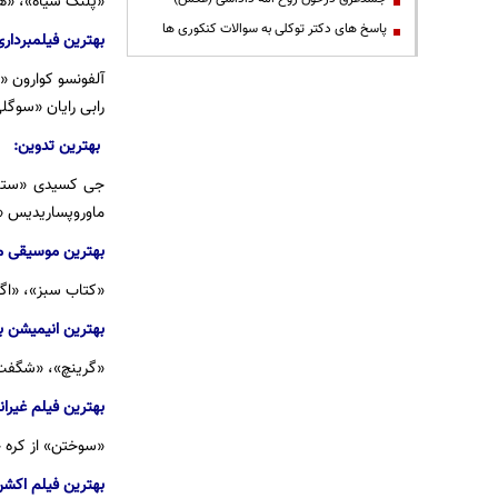
«پلنگ سیاه»، «هر
پاسخ های دکتر توکلی به سوالات کنکوری ها
بهترین فیلمبرداری
آلفونسو کوارون «
رابی رایان «سوگ
بهترین تدوین:
جی کسیدی «ستاره
ماوروپساریدیس «س
بهترین موسیقی م
«کتاب سبز»، «اگر
بهترین انیمیشن بل
«گرینچ»، «شگفت انگیزان ۲»، «جزیره سگها»، «میرای»، «رالف اینترنت را خراب می کن
بهترین فیلم غیران
«سوختن» از کره ج
بهترین فیلم اکشن