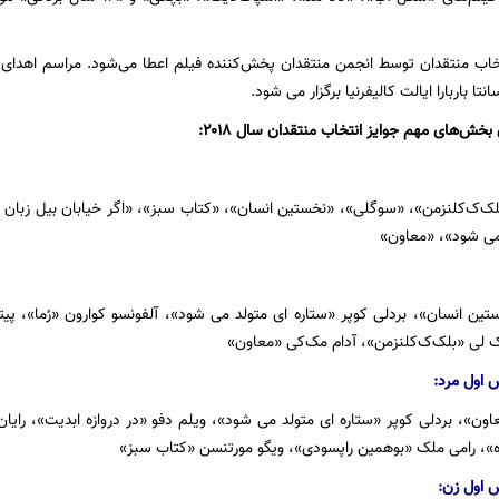
ش‌های مهم جوایز انتخاب منتقدان سال ۲۰۱۸:
ک‌ک‌کلنزمن»، «سوگلی»، «نخستین انسان»، «کتاب سبز»، «اگر خیابان بیل زبان دا
می شود»، «معاون»
ن انسان»، بردلی کوپر «ستاره ای متولد می شود»، آلفونسو کوارون «رُما»، پی
 لی «بلک‌ک‌کلنزمن»، آدام مک‌کی «معاون»
 اول مرد:
ون»، بردلی کوپر «ستاره ای متولد می شود»، ویلم دفو «در دروازه ابدیت»، رای
ه»، رامی ملک «بوهمین راپسودی»، ویگو مورتنسن «کتاب سبز»
ش اول زن: