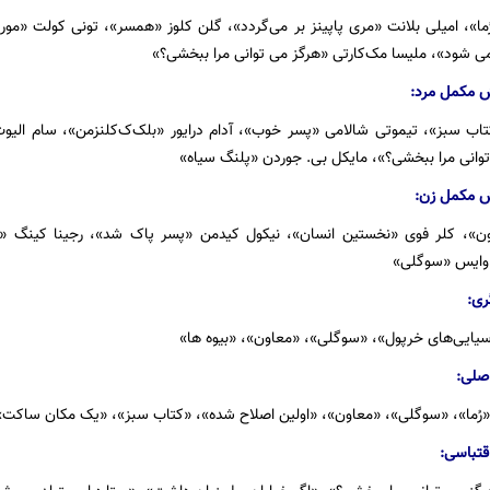
«رُما»، امیلی بلانت «مری پاپینز بر می‌گردد»، گلن کلوز «همسر»، تونی کولت «مور
می شود»، ملیسا مک‌کارتی «هرگز می توانی مرا ببخشی؟»
ش مکمل مرد:
اب سبز»، تیموتی شالامی «پسر خوب»، آدام درایور «بلک‌ک‌کلنزمن»، سام الیوت
وانی مرا ببخشی؟»، مایکل بی. جوردن «پلنگ سیاه»
ش مکمل زن:
ون»، کلر فوی «نخستین انسان»، نیکول کیدمن «پسر پاک شد»، رجینا کینگ «اگ
وایس «سوگلی»
ری:
سیایی‌های خرپول»، «سوگلی»، «معاون»، «بیوه ها»
اصلی:
ُما»، «سوگلی»، «معاون»، «اولین اصلاح شده»، «کتاب سبز»، «یک مکان ساکت»
قتباسی: