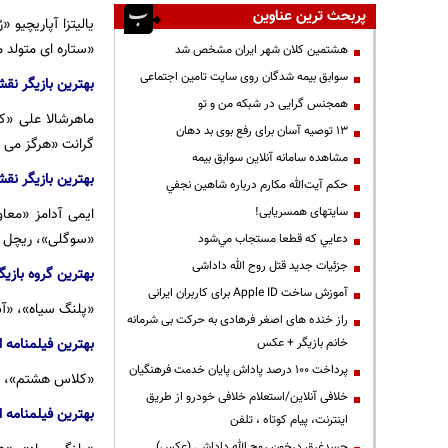
پربحث ترین عناوین
یالیتزا آپاریچیو 
«ستاره ای متولد 
هشتمین کلان شهر ایران مشخص شد
سوابق بیمه شدگان روی سایت تامین اجتماعی
بهترین بازیگر نق
همجنس گرایی در شبکه من و تو
ماهرشالا علی «کت
13 توصیه آسان برای رفع بوی بد دهان
گرانت «هرگز می ت
مشاهده سامانه آنلاين سوابق بیمه
بهترین بازیگر نق
حكم آيت‌الله مكارم درباره شاهين نجفي
سایتهای همسریابی!
ایمی آدامز «معا
«سوگلی»، ریچل 
دعايي كه قطعا مستجاب مي‌شود
جزئیات جدید قتل روح الله داداشی
بهترین گروه بازیگ
آموزش ساخت Apple ID برای کاربران ایرانی
«پلنگ سیاه»، «آ
راز خنده های اصغر فرهادی به حرکت بی شرمانه
بهترین فیلمنامه 
خانم بازیگر + عکس
پرداخت ۱۰۰ درصد پاداش پایان خدمت فرهنگیان
«کلاس هشتم»، «ر
خلافی آنلاین/استعلام خلافی خودرو از طریق
بهترین فیلمنامه ا
اینترنت، پیام کوتاه ، تلفن
جسدغرق درخون روح الله داداشی (عکس)