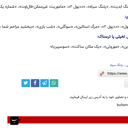
اه»، «ددپول ۲»، «ماموریت: غیرممکن-فال‌اوت»، «شماره یک آماده»، «بیوه ها»
:
گلی»، «شب بازی»، «ببخشید مزاحم شما شدم»
 تخیلی یا ترسناک:
وین»، «موروثی»، «یک مکان ساکت»، «سوسپیریا»
ی
،
پلنگ سیاه
و تصاویر خود را به آدرس زیر ارسال فرمایید.
bulta