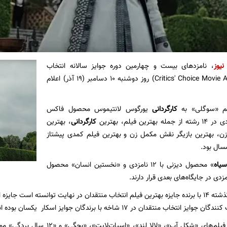
نیوز
، نامزدهای بیست و چهارمین دوره جوایز سالانه انتخاب
منتقدان (Critics' Choice Movie Awards) روز دوشنبه ۱۰ دسامبر (۱۹ آذر) اعلام
لم «سوگلی» به
کارگردانی
یورگوس لانتیموس محصول فاکس
رین فیلم، بهترین
کارگردانی
، بهترین
زن، بهترین بازیگر نقش مکمل زن و بهترین فیلم کمدی پیشتاز
مسال بود.
یاه
» محصول دیزنی با ۱۲ نامزدی و «نخستین انسان» محصول
در طی ۲۳ دوره گذشته ۱۴ با برنده جایزه بهترین فیلم انتخاب منتقدان در نهایت توانسته است 
در سال‌های اخیر فیلم‌های «شکل آب»، «