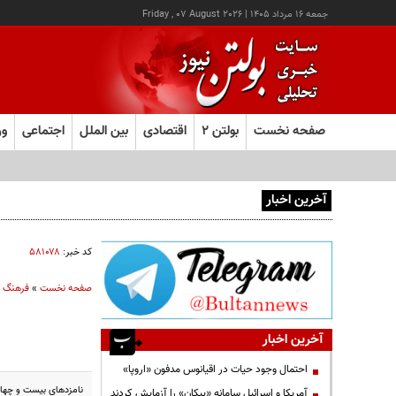
جمعه ۱۶ مرداد ۱۴۰۵
|
Friday , 07 August 2026
صفحه نخست
بولتن ۲
اقتصادی
بین الملل
اجتماعی
ور
آخرین اخبار
یک اتفاق عجیب در «لوور»
کد خبر:
۵۸۱۰۷۸
صفحه نخست
»
فرهنگ و
آخرین اخبار
احتمال وجود حیات در اقیانوس مدفون «اروپا»
نامزدهای بیست و چهارمین دوره 
آمریکا و اسرائیل سامانه «پیکان» را آزمایش کردند