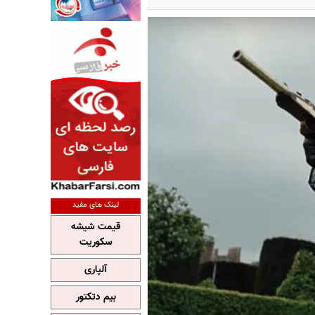
لینک های مفید
قیمت شیشه
سکوریت
آلپاری
بیم دتکتور