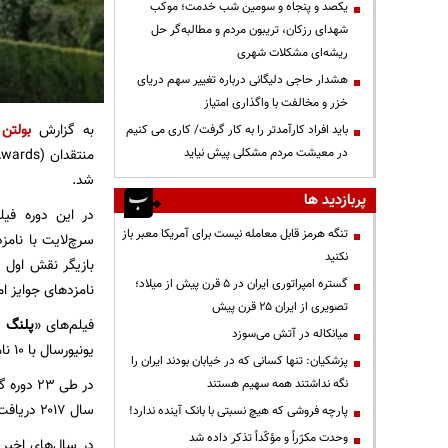
یکصد و پنجاه و سومین شب خدمت؛ موکب
شهدای رزکان، تریبون مردم و مطالبه‌گر حل
ریشه‌ای مشکلات شهری
هشدار حاجی دلیگانی درباره تغییر سهم دریای
خزر و مخالفت با واگذاری امتیاز
به گزارش
بولتن 
باید افراد کارآمدتر را به کار گرفت/ کاری می کنیم
در معیشت مردم مشکلی پیش نیاید
شد.
پربازدید ها
در این دوره فی
تنگه هرمز قابل معامله نیست برای آمریکا معبر باز
سرچ‌لایت با نامزدی در ۱۴ رشته از جمله بهت
نکنید
بازیگر نقش اول 
گستره امپراتوری ایران در ۵ قرن پیش از میلاد؛
نامزدهای جوایز ا
تصویری از ایران ۲۵ قرن پیش
فیلم‌های «
پلنگ س
میانکاله در آتش می‌سوزد
یونیورسال با ۱۰ نامزدی در جایگاه‌های بعدی قرار دارند.
پزشکیان: تنها کسانی که در خیابان بودند ایران را
نگه نداشتند همه سهیم هستند
سال ۲۰۱۷ دریافت کنندگان جوایز انتخاب منتقدان در ۱۷ شاخه با برندگان جوایز اسکار یکسان بوده اند.
پارچه فروشی که هیچ نسبتی با بانک آینده ندارد!
وحدت مکرّراً و مؤکّداً تذکر داده شد