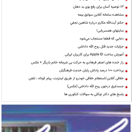
13 توصیه آسان برای رفع بوی بد دهان
مشاهده سامانه آنلاين سوابق بیمه
حكم آيت‌الله مكارم درباره شاهين نجفي
سایتهای همسریابی!
دعايي كه قطعا مستجاب مي‌شود
جزئیات جدید قتل روح الله داداشی
آموزش ساخت Apple ID برای کاربران ایرانی
راز خنده های اصغر فرهادی به حرکت بی شرمانه خانم بازیگر + عکس
پرداخت ۱۰۰ درصد پاداش پایان خدمت فرهنگیان
خلافی آنلاین/استعلام خلافی خودرو از طریق اینترنت، پیام کوتاه ، تلفن
جسدغرق درخون روح الله داداشی (عکس)
پاسخ های دکتر توکلی به سوالات کنکوری ها