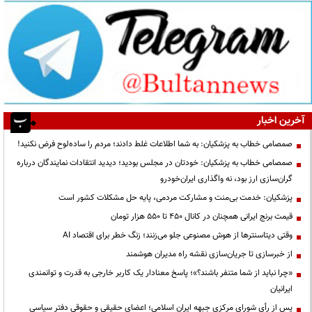
آخرین اخبار
صمصامی خطاب به پزشکیان: به شما اطلاعات غلط دادند؛ مردم را ساده‌لوح فرض نکنید!
صمصامی خطاب به پزشکیان: خودتان در مجلس بودید؛ دیدید انتقادات نمایندگان درباره
گران‌سازی ارز بود، نه واگذاری ایران‌خودرو
پزشکیان: خدمت بی‌منت و مشارکت مردمی، پایه حل مشکلات کشور است
قیمت‌ برنج ایرانی همچنان در کانال ۴۵۰ تا ۵۵۰ هزار تومان
وقتی دیتاسنترها از هوش مصنوعی جلو می‌زنند؛ زنگ خطر برای اقتصاد AI
از خبرسازی تا جریان‌سازی نقشه راه مدیران هوشمند
«چرا نباید از شما متنفر باشند؟»؛ پاسخ معنادار یک کاربر خارجی به قدرت و توانمندی
ایرانیان
پس از رأی شورای مرکزی جبهه ایران اسلامی؛ اعضای حقیقی و حقوقی دفتر سیاسی