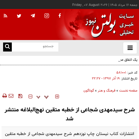
جمعه ۱۶ مرداد ۱۴۰۵
|
Friday , 07 August 2026
از
و
ته
یک اتفاق عجیب در «لوور»
ن
نو
کد خبر:
۵۸۱۰۰۱
تاریخ انتشار:
۱۹ آذر ۱۳۹۷ - ۲۲:۲۷
صفحه نخست
»
فرهنگ و هنر
»
گوناگون
‍‍‍ پ
پ
شرح سید‌مهدی شجاعی از خطبه متقین نهج‌البلاغه منتشر
شد
انتشارات کتاب نیستان چاپ نوزدهم شرح سید‌مهدی شجاعی از خطبه متقین