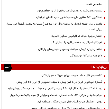
مشخص شدند
بسنت مدعی شد: به زودی شاهد توافق با ایران خواهیم بود
دستگیری ۱۰۴ مظنون طی عملیات‌هایی علیه داعش در ترکیه
واکنش امام جمعه اردبیل به سخنان باقر خرازی: دروغ بستن به رهبری قطعاً جرم بسیار
بزرگی است
احتمال وجود حیات در اقیانوس مدفون «اروپا»
آمریکا و اسرائیل سامانه «پیکان» را آزمایش کردند
هشدار درباره فروش حواله‌های صوری خودروهای وارداتی
۷ توصیه برای آغاز نویسندگی
پربازدید ها
تنگه هرمز قابل معامله نیست برای آمریکا معبر باز نکنید
گستره امپراتوری ایران در ۵ قرن پیش از میلاد؛ تصویری از ایران ۲۵ قرن پیش
باید افراد کارآمدتر را به کار گرفت/ کاری می کنیم در معیشت مردم مشکلی پیش نیاید
موکب شهدای رزکان؛ ۱۵۲ شب همدلی، خدمت و میزبانی از مردم ولایت‌مدار شهریار
رویترز: هشدار صریح ایران خطر شروع جنگ را متوقف کرد
پل شهرستان پل‌سفید پس از ۲۵ سال به مرحله بهره‌برداری رسید