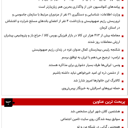
پیامدهای کنوانسیون خزر از واگذاری بحرین هم زیان‌بارتر است
وزارت اطلاعات: شناسایی و دستگیری ۲۱ نفر از مزدوران مرتبط با سازمان جاسوسی و
تروریستی رژیم صهیونیستی و بازداشت ۴ نفر از اعضای باندهای مسلح شرارت و اغتشاش
در استان کرمان
معامله بیش از ۴۱۳ هزار تن کالا در بازار فیزیکی بورس کالا / حراج باز و پتروشیمی پیشران
ارزش معاملات روز شدند
شکنجه رئیس بیمارستان کمال عدوان غزه در زندان رژیم صهیونیستی
ترامپ: ترجیح می‌دهم با ایران به توافق برسم
ونس: ایرانی‌ها طرف بسیار دشواری برای مذاکره هستند
از دشمن ذره ای امید خیرخواهی نباید داشته باشیم
کالابرگ این خانوارها امروز شارژ شد
حمله نیروهای اسرائیلی به خبرنگار پرس‌تی‌وی
پربحث ترین عناوین
هشتمین کلان شهر ایران مشخص شد
سوابق بیمه شدگان روی سایت تامین اجتماعی
همجنس گرایی در شبکه من و تو