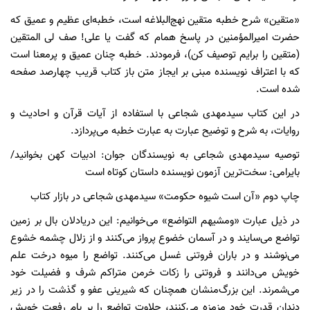
«متقین» شرح خطبه‌ متقین نهج‌البلاغه است، خطبه‌ای عظیم و عمیق که
حضرت امیرالمؤمنین در پاسخ همام که گفت یا علی! صف لی المتقین
(متقین را برایم توصیف کن)، فرمودند. خطبه چنان عمیق و پرمعنا است
که با اعتراف نویسنده مبنی بر ایجاز متن باز کتاب قریب چهارصد صفحه
شده است.
در این کتاب سیدمهدی شجاعی با استفاده از آیات قرآن و احادیث و
روایات، به شرح و توضیح عبارت به عبارت خطبه می‌پردازد.
توصیه سید‌مهدی شجاعی به نویسندگان جوان: ادبیات کهن بخوانید/
بایرامی: سخت‌ترین آزمون نویسنده داستان کوتاه است
چاپ دوم «آن است شیوه حکومت» سید‌مهدی شجاعی در بازار کتاب
در ذیل عبارت «ومشیهم التواضع» می‌خوانیم: این دریادلان بال بر زمین
تواضع می‌‌سایند و در آسمان خضوع پرواز می‌کنند و از زلال چشمه خشوع
می‌نوشند و در باران فروتنی غسل می‌کنند. تواضع را میوه درخت علم
خویش می‌دانند و فروتنی را زکات خرمن متراکم شرف و فضیلت خود
می‌شمرند. این بزرگ‌منشان همچنان که شیرینی عفو و گذشت را در زیر
دندان قدرت خود مزمزه می‌کنند، حلاوت تواضع را بر بام رفعت خویش