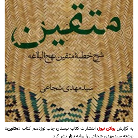
به گزارش
بولتن نیوز
، انتشارات کتاب نیستان چاپ نوزدهم کتاب «
متقین
»
نوشته سید‌مهدی شجاعی را روانه
بازار
نشر کرد.