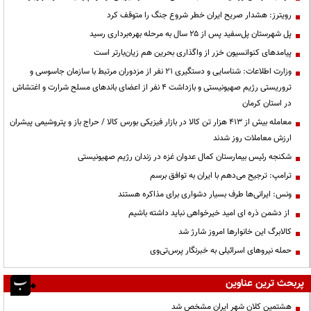
رویترز: هشدار صریح ایران خطر شروع جنگ را متوقف کرد
پل شهرستان پل‌سفید پس از ۲۵ سال به مرحله بهره‌برداری رسید
پیامدهای کنوانسیون خزر از واگذاری بحرین هم زیان‌بارتر است
وزارت اطلاعات: شناسایی و دستگیری ۲۱ نفر از مزدوران مرتبط با سازمان جاسوسی و
تروریستی رژیم صهیونیستی و بازداشت ۴ نفر از اعضای باندهای مسلح شرارت و اغتشاش
در استان کرمان
معامله بیش از ۴۱۳ هزار تن کالا در بازار فیزیکی بورس کالا / حراج باز و پتروشیمی پیشران
ارزش معاملات روز شدند
شکنجه رئیس بیمارستان کمال عدوان غزه در زندان رژیم صهیونیستی
ترامپ: ترجیح می‌دهم با ایران به توافق برسم
ونس: ایرانی‌ها طرف بسیار دشواری برای مذاکره هستند
از دشمن ذره ای امید خیرخواهی نباید داشته باشیم
کالابرگ این خانوارها امروز شارژ شد
حمله نیروهای اسرائیلی به خبرنگار پرس‌تی‌وی
پربحث ترین عناوین
هشتمین کلان شهر ایران مشخص شد