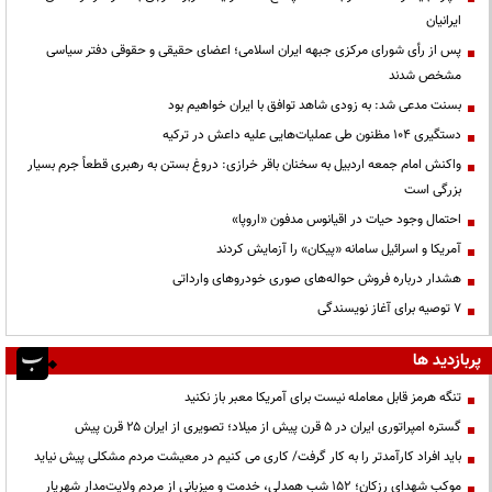
ایرانیان
پس از رأی شورای مرکزی جبهه ایران اسلامی؛ اعضای حقیقی و حقوقی دفتر سیاسی
مشخص شدند
بسنت مدعی شد: به زودی شاهد توافق با ایران خواهیم بود
دستگیری ۱۰۴ مظنون طی عملیات‌هایی علیه داعش در ترکیه
واکنش امام جمعه اردبیل به سخنان باقر خرازی: دروغ بستن به رهبری قطعاً جرم بسیار
بزرگی است
احتمال وجود حیات در اقیانوس مدفون «اروپا»
آمریکا و اسرائیل سامانه «پیکان» را آزمایش کردند
هشدار درباره فروش حواله‌های صوری خودروهای وارداتی
۷ توصیه برای آغاز نویسندگی
پربازدید ها
تنگه هرمز قابل معامله نیست برای آمریکا معبر باز نکنید
گستره امپراتوری ایران در ۵ قرن پیش از میلاد؛ تصویری از ایران ۲۵ قرن پیش
باید افراد کارآمدتر را به کار گرفت/ کاری می کنیم در معیشت مردم مشکلی پیش نیاید
موکب شهدای رزکان؛ ۱۵۲ شب همدلی، خدمت و میزبانی از مردم ولایت‌مدار شهریار