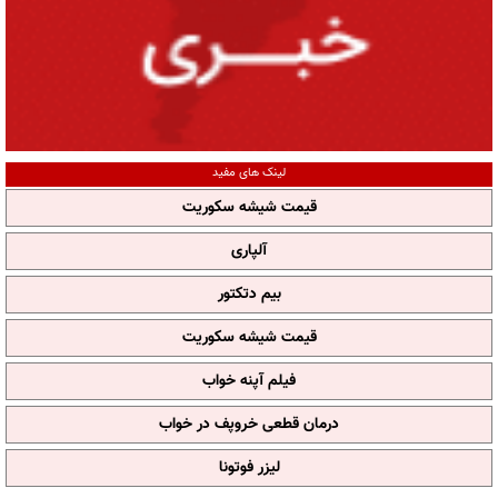
لینک های مفید
قیمت شیشه سکوریت
آلپاری
بیم دتکتور
قیمت شیشه سکوریت
فیلم آپنه خواب
درمان قطعی خروپف در خواب
لیزر فوتونا