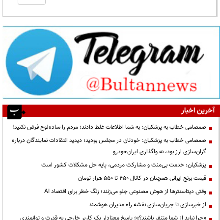
آخرین اخبار
صمصامی خطاب به پزشکیان: به شما اطلاعات غلط دادند؛ مردم را ساده‌لوح فرض نکنید!
صمصامی خطاب به پزشکیان: خودتان در مجلس بودید؛ دیدید انتقادات نمایندگان درباره
گران‌سازی ارز بود، نه واگذاری ایران‌خودرو
پزشکیان: خدمت بی‌منت و مشارکت مردمی، پایه حل مشکلات کشور است
قیمت‌ برنج ایرانی همچنان در کانال ۴۵۰ تا ۵۵۰ هزار تومان
وقتی دیتاسنترها از هوش مصنوعی جلو می‌زنند؛ زنگ خطر برای اقتصاد AI
از خبرسازی تا جریان‌سازی نقشه راه مدیران هوشمند
«چرا نباید از شما متنفر باشند؟»؛ پاسخ معنادار یک کاربر خارجی به قدرت و توانمندی