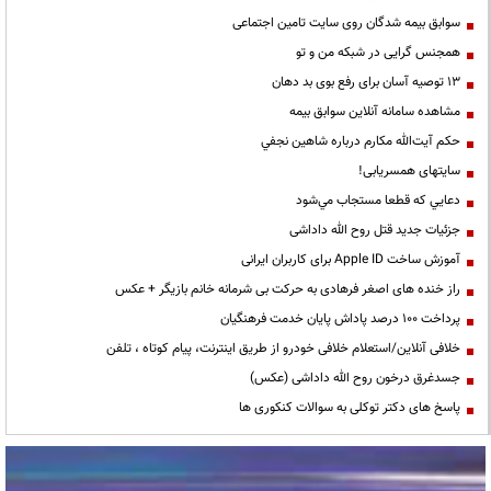
سوابق بیمه شدگان روی سایت تامین اجتماعی
همجنس گرایی در شبکه من و تو
13 توصیه آسان برای رفع بوی بد دهان
مشاهده سامانه آنلاين سوابق بیمه
حكم آيت‌الله مكارم درباره شاهين نجفي
سایتهای همسریابی!
دعايي كه قطعا مستجاب مي‌شود
جزئیات جدید قتل روح الله داداشی
آموزش ساخت Apple ID برای کاربران ایرانی
راز خنده های اصغر فرهادی به حرکت بی شرمانه خانم بازیگر + عکس
پرداخت ۱۰۰ درصد پاداش پایان خدمت فرهنگیان
خلافی آنلاین/استعلام خلافی خودرو از طریق اینترنت، پیام کوتاه ، تلفن
جسدغرق درخون روح الله داداشی (عکس)
پاسخ های دکتر توکلی به سوالات کنکوری ها