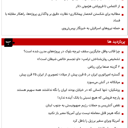
از التماس تا فروپاشی هژمونی دلار
مطالبه برای شکستن انحصار پیمانکاری؛ نظارت دقیق بر واگذاری پروژه‌ها، راهکار مقابله با
فساد
حمله نیروهای اسرائیلی به خبرنگار پرس‌تی‌وی
پربازدید ها
چرا قالب وافل جایگزین سقف تیرچه بلوک در پروژه‌های مدرن شده است؟
تشخیص روان‌شناختی ترامپ: «او تجسم خالص شیطان است!»
۲ گزینه صنعا برای ریاض
گستره امپراتوری ایران در ۵ قرن پیش از میلاد؛ تصویری از ایران ۲۵ قرن پیش
میانکاله در آتش می‌سوزد
پزشکیان: تنها کسانی که در خیابان بودند ایران را نگه نداشتند همه سهیم هستند
پارچه فروشی که هیچ نسبتی با بانک آینده ندارد!
نقض آتش‌بس و حملات رژیم صهیونیستی به جنوب لبنان
تنگه هرمز قابل معامله نیست برای آمریکا معبر باز نکنید
آمریکا ویزای سفیر برزیل را باطل کرد