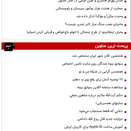
جدال بهرام افشاری و امین حیایی در صدر جدول
حمایت از هشت هزار نوآموز سیستان و بلوچستانی
وحدت مکرّراً و مؤکّداً تذکر داده شد
ماجرای نصب سنگ مزار اکبر عبدی چیست؟
بحران اینفانتینو؛ از طرح جنجالی تا اتهام باج‌خواهی و قربانی کردن اسپانیا
پربحث ترین عناوین
هشتمین کلان شهر ایران مشخص شد
سوابق بیمه شدگان روی سایت تامین اجتماعی
همجنس گرایی در شبکه من و تو
13 توصیه آسان برای رفع بوی بد دهان
مشاهده سامانه آنلاين سوابق بیمه
حكم آيت‌الله مكارم درباره شاهين نجفي
سایتهای همسریابی!
دعايي كه قطعا مستجاب مي‌شود
جزئیات جدید قتل روح الله داداشی
آموزش ساخت Apple ID برای کاربران ایرانی