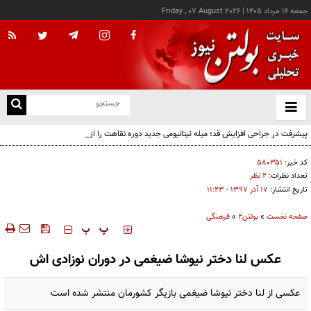
جمعه ۱۶ مرداد ۱۴۰۵
|
Friday , 07 August 2026
از
و
ته
پیشرفت در جراحی افزایش قد؛ میله تیتانیومی جدید دوره نقاهت را از چند ماه به چند هفته
ن
کاهش می‌دهد
نو
کد خبر:
۵۸۰۳۵۱
تعداد نظرات:
۲ نظر
تاریخ انتشار:
۱۷ آذر ۱۳۹۷ - ۱۱:۲۳
صفحه نخست
»
بولتن2
»
فرهنگی
‍‍‍ پ
پ
عکس لنا دختر نیوشا ضیغمی در دوران نوزادی اش
عکسی از لنا دختر نیوشا ضیغمی بازیگر کشورمان منتشر شده است