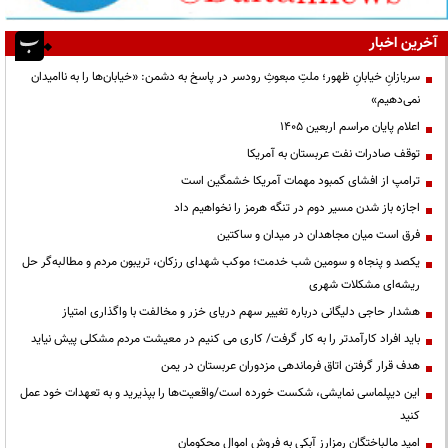
آخرین اخبار
سربازانِ خیابانِ ظهور؛ ملتِ مبعوثِ رودسر در پاسخ به دشمن: «خیابان‌ها را به ناامیدان
نمی‌دهیم»
اعلام پایان مراسم اربعین ۱۴۰۵
توقف صادرات نفت عربستان به آمریکا
ترامپ از افشای کمبود مهمات آمریکا خشمگین است
اجازه باز شدن مسیر دوم در تنگه هرمز را نخواهیم داد
فرق است میان مجاهدان در میدان و ساکتین
یکصد و پنجاه و سومین شب خدمت؛ موکب شهدای رزکان، تریبون مردم و مطالبه‌گر حل
ریشه‌ای مشکلات شهری
هشدار حاجی دلیگانی درباره تغییر سهم دریای خزر و مخالفت با واگذاری امتیاز
باید افراد کارآمدتر را به کار گرفت/ کاری می کنیم در معیشت مردم مشکلی پیش نیاید
هدف قرار گرفتن اتاق‌ فرماندهی مزدوران عربستان در یمن
این دیپلماسی نمایشی، شکست خورده است/واقعیت‌ها را بپذیرید و به تعهدات خود عمل
کنید
امید مالباختگان رمزارز آبکی به فروش اموال محکومان