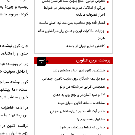
تعارض قوانین؛ مانع پنهان سنددار شدن بخش
بزرگی از املاک/ ضرورت تجدیدنظر در ضوابط
کرده، مربوط به ه
احراز تصرفات مالکانه
انصارالله: رفع محاصره یمن مطالبه اصلی ماست
جزئیات مذاکرات ایران و عمان برای بازگشایی تنگه
هرمز
کاهش دمای تهران از جمعه
حدی او را متقاعد
پربحث ترین عناوین
وی می‌نویسد: «زم
هشتمین کلان شهر ایران مشخص شد
را داخل سوئیت خود
سوابق بیمه شدگان روی سایت تامین اجتماعی
کری نوشته سرانجام
همجنس گرایی در شبکه من و تو
است: «ما پیشنهاد
13 توصیه آسان برای رفع بوی بد دهان
خبری منتشر شود 
مشاهده سامانه آنلاين سوابق بیمه
در ادامه خاطرات 
حكم آيت‌الله مكارم درباره شاهين نجفي
این پیشنهاد ما م
سایتهای همسریابی!
فرانسه اکنون در ب
دعايي كه قطعا مستجاب مي‌شود
لازم به ایران و ه