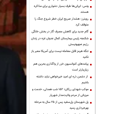
ونس: ایرانی‌ها طرف بسیار دشواری برای مذاکره
هستند
رویترز: هشدار صریح ایران خطر شروع جنگ را
متوقف کرد
گام جدید برای کاهش مصرف گاز در بخش خانگی
شکنجه رئیس بیمارستان کمال عدوان غزه در زندان
رژیم صهیونیستی
تنگه هرمز قابل معامله نیست برای آمریکا معبر باز
نکنید
پیامدهای کنوانسیون خزر از واگذاری بحرین هم
زیان‌بارتر است
از دشمن ذره ای امید خیرخواهی نباید داشته
باشیم
موکب شهدای رزکان؛ ۱۵۲ شب همدلی، خدمت و
میزبانی از مردم ولایت‌مدار شهریار
پل شهرستان پل‌سفید پس از ۲۵ سال به مرحله
بهره‌برداری رسید