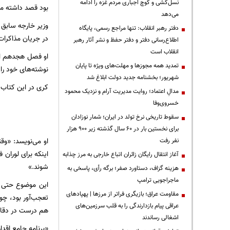
نسل‌کشی و کوچ اجباری مردم غزه را ادامه
بود قصد داشته متن
می‌دهد
دفتر رهبر انقلاب: تنها مراجع رسمی، پایگاه
در جریان مذاکرا
اطلاع‌رسانی دفتر و دفتر حفظ و نشر آثار رهبر
انقلاب است
تمدید همه مجوزها و مهلت‌های ویژه تا پایان
نوشته‌های خود را 
شهریور؛ بخشنامه جدید دولت ابلاغ شد
کری در این کتاب 
مدالِ اعتماد؛ روایت مدیریت آرام و نزدیک محمود
خسروی‌وفا
سقوط تاریخی نرخ تولد در ایران؛ شمار نوزادان
برای نخستین بار در ۶۰ سال گذشته زیر ۹۰۰ هزار
او می‌نویسد: «وق
نفر رفت
اینکه برای لوران 
آغاز انتقال رایگان زائران اتباع خارجی به مرز چذابه
شوند.»
هزینه گزاف، دستاورد صفر؛ برگه رأی، پاسخی به
ماجراجویی ترامپ
این موضوع حتی ب
مقاومت عراق؛ بازیگری فراتر از مرزها | پهپادهای
تعجب‌آور بود، چون
عراقی پیام بازدارندگی را به قلب سرزمین‌های
هم درست در دقایق
اشغالی رساندند