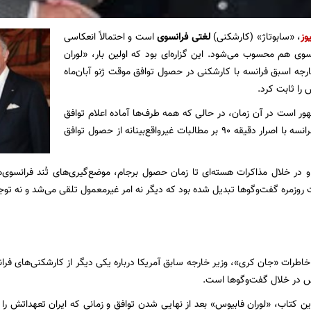
وز
، «سابوتاژ» (کارشکنی)
لغتی فرانسوی
است و احتمالاً انعکاسی
وی هم محسوب می‌شود. این گزاره‌ای بود که اولین بار، «لوران
رجه اسبق فرانسه با کارشکنی در حصول توافق موقت ژنو آبان‌ماه
ور است در آن زمان، در حالی که همه طرف‌ها آماده اعلام توافق
موقت ژنو بودند فرانسه با اصرار دقیقه ۹۰ بر مطالبات غیرواقع‌بینانه از حصول توافق
 و در خلال مذاکرات هسته‌ای تا زمان حصول برجام، موضع‌گیری‌های تُند فرانسوی
عیت روزمره گفت‌وگوها تبدیل شده بود که دیگر نه امر غیرمعمول تلقی می‌شد و نه ت
خاطرات «جان کری»، وزیر خارجه سابق آمریکا درباره یکی دیگر از کارشکنی‌های فرانسه 
ریس در خلال گفت‌وگوها است.
ن کتاب، «لوران فابیوس» بعد از نهایی شدن توافق و زمانی که ایران تعهداتش را اج