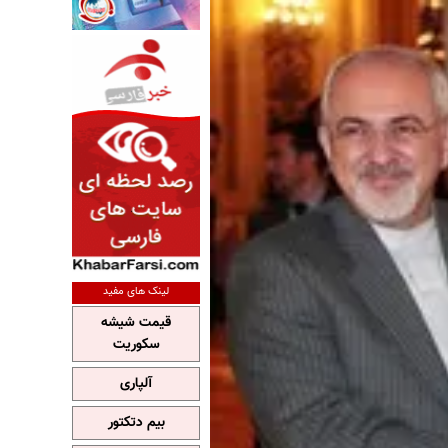
لینک های مفید
قیمت شیشه
سکوریت
آلپاری
بیم دتکتور