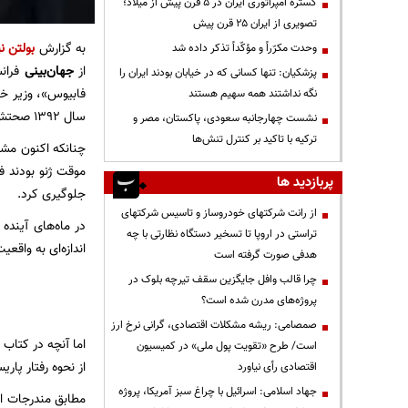
گستره امپراتوری ایران در ۵ قرن پیش از میلاد؛
تصویری از ایران ۲۵ قرن پیش
به گزارش
بولتن نی
وحدت مکرّراً و مؤکّداً تذکر داده شد
از
جهان‌بینی
فرانس
پزشکیان: تنها کسانی که در خیابان بودند ایران را
فابیوس»، وزیر خا
نگه نداشتند همه سهیم هستند
سال ۱۳۹۲ صحتش را ثابت کرد.
نشست چهارجانبه سعودی، پاکستان، مصر و
ترکیه با تاکید بر کنترل تنش‌ها
چنانکه اکنون مشه
پربازدید ها
جلوگیری کرد.
از رانت‌ شرکتهای خودروساز و تاسیس شرکتهای
در ماه‌های آینده
تراستی در اروپا تا تسخیر دستگاه نظارتی با چه
اندازه‌ای به واق
هدفی صورت گرفته است
چرا قالب وافل جایگزین سقف تیرچه بلوک در
پروژه‌های مدرن شده است؟
صمصامی: ریشه مشکلات اقتصادی، گرانی نرخ ارز
اما آنچه در کتاب 
است/ طرح «تقویت پول ملی» در کمیسیون
از نحوه رفتار پا
اقتصادی رأی نیاورد
جهاد اسلامی: اسرائیل با چراغ سبز آمریکا، پروژه
مطابق مندرجات ای