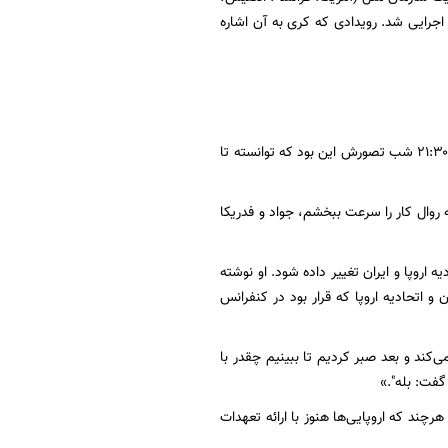
وسیه و چین) به علاوه آلمان (موسوم به گروه ۱+۵) حاصل شد. این توافق از ۲۶ دی‌ماه سال ۱۳۹۴ اجرایی شد. رویدادی که کری به آن اشاره
جان کری نوشته فدریکا موگرینی بیش از یک ساعت با فابیوس تلفنی صحبت کرد و سرانجام ساعت ۲۱:۳۰ شب تصورش این بود که توانسته تا
 روال کار را سرعت ببخشم، جواد و فدریکا
 اروپا و ایران تغییر داده شود. او نوشته
و اتحادیه اروپا که قرار بود در کنفرانس
‌کند و بعد صبر کردیم تا ببینیم چقدر با
گفت: بله".»
هرچند که اروپایی‌ها هنوز با ارائه تعهدات