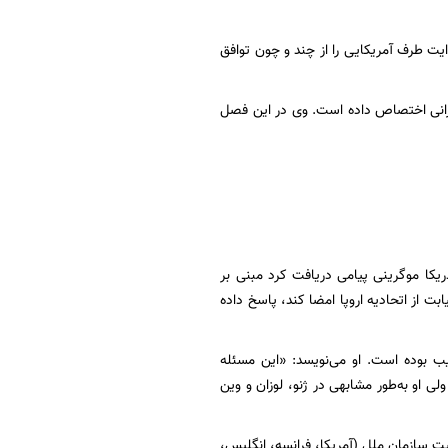
Every Day is Ex» را برایش انتخاب کرده روایت طرف آمریکایی را از چند و چون توافق
ه بازگو کردن تجربیات و خاطرات خود از مذاکره با گروه‌ ۱+۵ و طرف ایرانی اختصاص داده است. وی در این فصل
ریکا موگرینی پیامی دریافت کرد مبنی بر
بت از اتحادیه اروپا امضا کند، پاسخ داده
ب بوده است. او می‌نویسد: «این مسئله
لی او به‌طور مشابهی در ژنو، لوزان و وین
ج کشور عضو دائم شورای امنیت سازمان ملل (آمریکا، فرانسه، انگلیس،