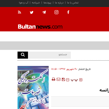
تماس با ما
|
درباره ما
|
پیوندها
|
خبرنامه
|
آب و هوا
تاریخ انتشار:
۲۰ شهريور ۱۳۹۷ - ۱۸:۵۱
‍‍‍ پ
پ
رانسه