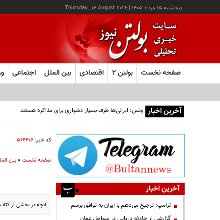
پنجشنبه ۱۵ مرداد ۱۴۰۵
|
Thursday , 06 August 2026
صفحه نخست
بولتن ۲
اقتصادی
بین الملل
اجتماعی
ور
آخرین اخبار
ونس: ایرانی‌ها طرف بسیار دشواری برای مذاکره هستند
کد خبر:
۵۶۴۴۰۶
صفحه نخست
»
بین المل
آخرین اخبار
آنچه در بخشی از کتاب 
ترامپ: ترجیح می‌دهم با ایران به توافق برسم
گزارشی از حادثه دریایی در سواحل عمان