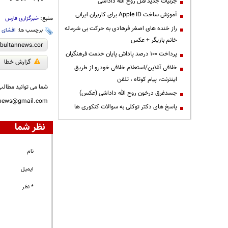
جزئیات جدید قتل روح الله داداشی
آموزش ساخت Apple ID برای کاربران ایرانی
منبع:
خبرگزاری فارس
راز خنده های اصغر فرهادی به حرکت بی شرمانه
برچسب ها:
افشای پ
خانم بازیگر + عکس
پرداخت ۱۰۰ درصد پاداش پایان خدمت فرهنگیان
گزارش خطا
خلافی آنلاین/استعلام خلافی خودرو از طریق
اینترنت، پیام کوتاه ، تلفن
شما می توانید مطالب 
جسدغرق درخون روح الله داداشی (عکس)
nnews@gmail.com
پاسخ های دکتر توکلی به سوالات کنکوری ها
نظر شما
نام
ایمیل
* نظر