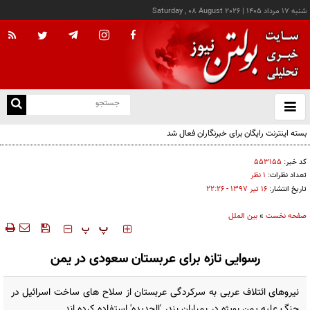
شنبه ۱۷ مرداد ۱۴۰۵
|
Saturday , 08 August 2026
از
و
ته
بسته اینترنت رایگان برای خبرنگاران فعال شد
ن
نو
کد خبر:
۵۵۳۱۵۵
تعداد نظرات:
۱ نظر
تاریخ انتشار:
۱۶ تير ۱۳۹۷ - ۲۲:۲۶
صفحه نخست
»
بین الملل
‍‍‍ پ
پ
رسوایی تازه برای عربستان سعودی در یمن
نیروهای ائتلاف عربی به سرکردگی عربستان از سلاح های ساخت اسرائیل در
جنگ علیه یمن بویژه در بمباران بندر 'الحدیده' استفاده کرده اند.