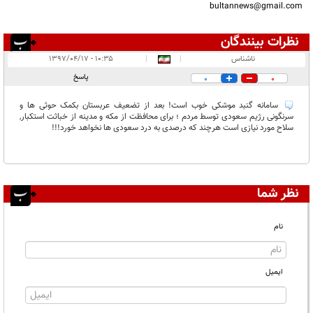
bultannews@gmail.com
نظرات بینندگان
انتشار یافته:
۱
ناشناس
|
|
۱۰:۳۵ - ۱۳۹۷/۰۴/۱۷
در انتظار بررسی:
پاسخ
0
0
غیر قابل انتشار:
سامانه گنبد موشکی خوب است! بعد از تضعیف عربستان بکمک حوثی ها و
سرنگونی رژیم سعودی توسط مردم ؛ برای محافظت از مکه و مدینه از خباثت استکبار,
سلاح مورد نیازی است هرچند که درصدی به درد سعودی ها نخواهد خورد!!!
نظر شما
نام
ایمیل