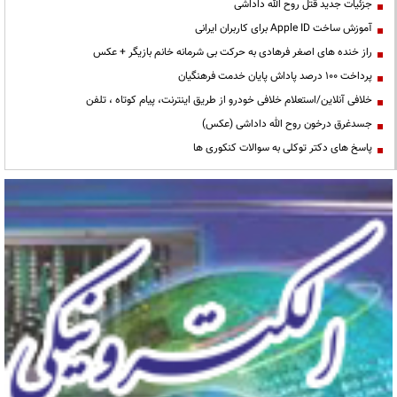
جزئیات جدید قتل روح الله داداشی
آموزش ساخت Apple ID برای کاربران ایرانی
راز خنده های اصغر فرهادی به حرکت بی شرمانه خانم بازیگر + عکس
پرداخت ۱۰۰ درصد پاداش پایان خدمت فرهنگیان
خلافی آنلاین/استعلام خلافی خودرو از طریق اینترنت، پیام کوتاه ، تلفن
جسدغرق درخون روح الله داداشی (عکس)
پاسخ های دکتر توکلی به سوالات کنکوری ها