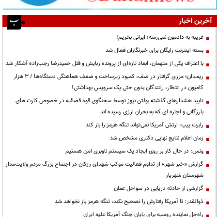
آخرین اخبار
غریبه به دادمون نمی‌رسه؛ ایرانی بخریم!
بسته اینترنت رایگان برای خبرنگاران فعال شد
با اعتراف یکی از متهمان، ابعاد تازه‌ای از پرونده ربایش و قتل حمیدرضا رجب‌زاده آشکار شد
ریمـدان؛ مرزی گرفتار در صف، کمبود زیرساخت و ضعف هماهنگی دستگاه‌ها / ۳ هزار
کامیون در انتظار، رانندگان بدون حتی یک سرویس بهداشتی!
تایید هشدارهای گذشته بولتن نیوز توسط سخنگوی قوه قضائیه در خصوص کارت های
بارزگانی و اجاره ای که به بحران ارزی رسیده اند
رابرت پیپ: ارتش آمریکا نمی‌تواند تنگه هرمز را باز کند
زمان اعلام نتایج نهایی دکتری مشخص شد
ونس: در حال کار بر روی ایجاد یک سیستم ناوبری امن هستیم
گزارش «خبر شهر» از تداوم فعالیت موکب شهدای رزکان در اجتماع بزرگ مردم ولایت‌مدار
شهرستان شهریار
گزارشی از حادثه دریایی در سواحل عمان
ذوالقدر: تا آمریکا رفتارش را تصحیح نکند، تنگه هرمز باز نخواهد شد
راه‌حل نماینده روسیه برای پایان جنگ آمریکا علیه ایران