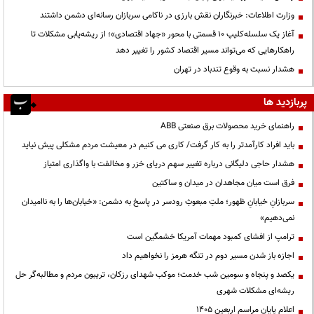
وزارت اطلاعات: خبرنگاران نقش بارزی در ناکامی سربازان رسانه‌ای دشمن داشتند
آغاز یک سلسله‌کلیپ ۱۰ قسمتی با محور «جهاد اقتصادی»؛ از ریشه‌یابی مشکلات تا
راهکارهایی که می‌تواند مسیر اقتصاد کشور را تغییر دهد
هشدار نسبت به وقوع تندباد در تهران
پربازدید ها
راهنمای خرید محصولات برق صنعتی ABB
باید افراد کارآمدتر را به کار گرفت/ کاری می کنیم در معیشت مردم مشکلی پیش نیاید
هشدار حاجی دلیگانی درباره تغییر سهم دریای خزر و مخالفت با واگذاری امتیاز
فرق است میان مجاهدان در میدان و ساکتین
سربازانِ خیابانِ ظهور؛ ملتِ مبعوثِ رودسر در پاسخ به دشمن: «خیابان‌ها را به ناامیدان
نمی‌دهیم»
ترامپ از افشای کمبود مهمات آمریکا خشمگین است
اجازه باز شدن مسیر دوم در تنگه هرمز را نخواهیم داد
یکصد و پنجاه و سومین شب خدمت؛ موکب شهدای رزکان، تریبون مردم و مطالبه‌گر حل
ریشه‌ای مشکلات شهری
اعلام پایان مراسم اربعین ۱۴۰۵