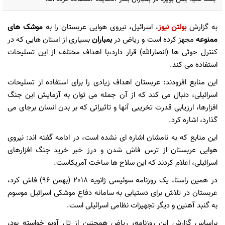
به گزارش
بولتن نیوز
، اسرائیل، نیروی هوایی عربستان را به
موشک های
ممنوعه
مجهز کرده است و ریاض در
بمباران
بسیاری از استان هایی که در
کنترل حوثی ها (انصارالله) قرار دارد،با اهداف مختلف از این تسلیحات
استفاده می کند.
این منابع افزودند: عربستان اهداف زیادی را برای استفاده از تسلیحات
اسرائیلی، دنبال می کند که از آن جمله می توان به آزمایش این جنگ
افزارها، ارزیابی قدرت تخریبی آنها و تاثیراتی که بر بدن انسان برجای می
گذارد، اشاره کرد.
این منابع که به نامشان اشاره ای نشده است، در ادامه گفته اند: نیروی
هوایی عربستان از ترس فاش شدن و درز خبر خرید جنگ افزارهای
اسرائیلی، اعلام کردند که این سلاح ها ساخت آمریکاست.
در همین راستا، یک روزنامه سوئیسی ژانویه 2018 (بهمن 96) فاش کرد،
عربستان در تلاش برای دستیابی به سامانه دفاع موشکی اسرائیل موسوم
به گنبد آهنین و دیگر تجهیزات نظامی اسرائیلی است.
براساس گزارش این روزنامه، ریاض همچنین از تل آویو خواسته بود،