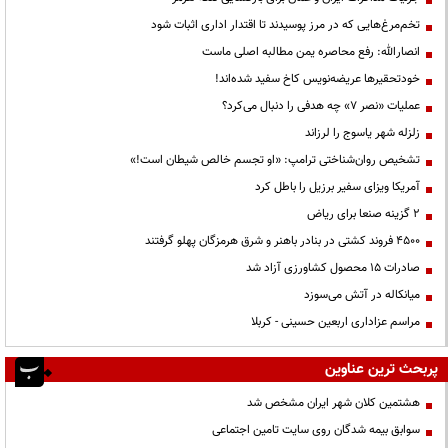
تخم‌مرغ‌هایی که در مرز پوسیدند تا اقتدار اداری اثبات شود
انصارالله: رفع محاصره یمن مطالبه اصلی ماست
خودتحقیرها عریضه‌نویس کاخ سفید شده‌اند!
عملیات «نصر ۷» چه هدفی را دنبال می‌کرد؟
زلزله شهر یاسوج را لرزاند
تشخیص روان‌شناختی ترامپ: «او تجسم خالص شیطان است!»
آمریکا ویزای سفیر برزیل را باطل کرد
۲ گزینه صنعا برای ریاض
۴۵۰۰ فروند کشتی در بنادر باهنر و شرق هرمزگان پهلو گرفتند
صادرات ۱۵ محصول کشاورزی آزاد شد
میانکاله در آتش می‌سوزد
مراسم عزاداری اربعین حسینی - کربلا
پربحث ترین عناوین
هشتمین کلان شهر ایران مشخص شد
سوابق بیمه شدگان روی سایت تامین اجتماعی