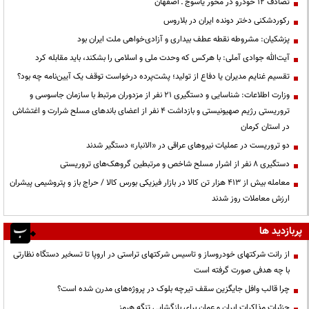
تصادف ۱۲ خودرو در محور یاسوج ـ اصفهان
رکوردشکنی دختر دونده ایران در بلاروس
پزشکیان: مشروطه نقطه عطف بیداری و آزادی‌خواهی ملت ایران بود
آیت‌الله جوادی آملی: با هرکس که وحدت ملی و اسلامی را بشکند، باید مقابله کرد
تقسیم غنایم مدیران یا دفاع از تولید؛ پشت‌پرده درخواست توقف یک آیین‌نامه چه بود؟
وزارت اطلاعات: شناسایی و دستگیری ۲۱ نفر از مزدوران مرتبط با سازمان جاسوسی و
تروریستی رژیم صهیونیستی و بازداشت ۴ نفر از اعضای باندهای مسلح شرارت و اغتشاش
در استان کرمان
دو تروریست در عملیات نیروهای عراقی در «الانبار» دستگیر شدند
دستگیری ۸ نفر از اشرار مسلح شاخص و مرتبطین گروهک‌های تروریستی
معامله بیش از ۴۱۳ هزار تن کالا در بازار فیزیکی بورس کالا / حراج باز و پتروشیمی پیشران
ارزش معاملات روز شدند
پربازدید ها
از رانت‌ شرکتهای خودروساز و تاسیس شرکتهای تراستی در اروپا تا تسخیر دستگاه نظارتی
با چه هدفی صورت گرفته است
چرا قالب وافل جایگزین سقف تیرچه بلوک در پروژه‌های مدرن شده است؟
جزئیات مذاکرات ایران و عمان برای بازگشایی تنگه هرمز