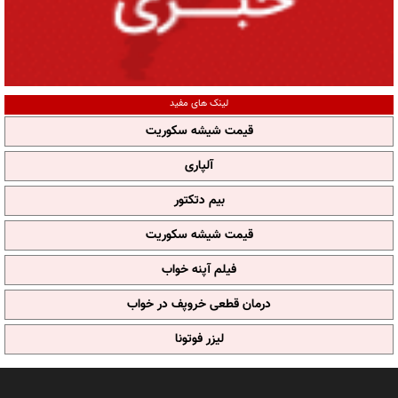
لینک های مفید
قیمت شیشه سکوریت
آلپاری
بیم دتکتور
قیمت شیشه سکوریت
فیلم آپنه خواب
درمان قطعی خروپف در خواب
لیزر فوتونا