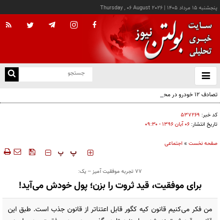
پنجشنبه ۱۵ مرداد ۱۴۰۵
|
Thursday , 06 August 2026
از
و
ته
تصادف ۱۲ خودرو در محور یاسوج ـ اصفهان
ن
نو
کد خبر:
۵۳۷۲۶۹
تاریخ انتشار:
۰۶ آبان ۱۳۹۶ - ۰۹:۳۰
صفحه نخست
»
اجتماعی
‍‍‍ پ
پ
77 تجربه موفقیت آمیز – یک:
برای موفقیت، قید ثروت را بزن؛ پول خودش می‌آید!
من فکر می‌کنیم قانون کیه کگور قابل اعتناتر از قانون جذب است. طبق این