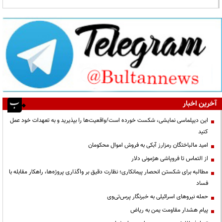
آخرین اخبار
این دیپلماسی نمایشی، شکست خورده است/واقعیت‌ها را بپذیرید و به تعهدات خود عمل
کنید
امید مالباختگان رمزارز آبکی به فروش اموال محکومان
از التماس تا فروپاشی هژمونی دلار
مطالبه برای شکستن انحصار پیمانکاری؛ نظارت دقیق بر واگذاری پروژه‌ها، راهکار مقابله با
فساد
حمله نیروهای اسرائیلی به خبرنگار پرس‌تی‌وی
پیام هشدار مقاومت یمن به ریاض