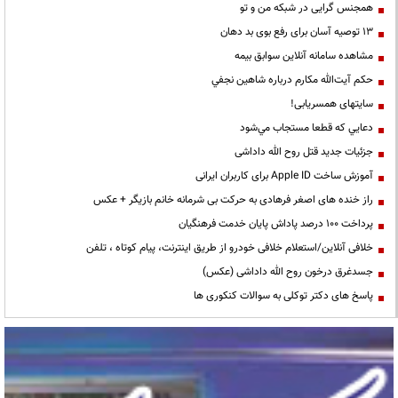
همجنس گرایی در شبکه من و تو
13 توصیه آسان برای رفع بوی بد دهان
مشاهده سامانه آنلاين سوابق بیمه
حكم آيت‌الله مكارم درباره شاهين نجفي
سایتهای همسریابی!
دعايي كه قطعا مستجاب مي‌شود
جزئیات جدید قتل روح الله داداشی
آموزش ساخت Apple ID برای کاربران ایرانی
راز خنده های اصغر فرهادی به حرکت بی شرمانه خانم بازیگر + عکس
پرداخت ۱۰۰ درصد پاداش پایان خدمت فرهنگیان
خلافی آنلاین/استعلام خلافی خودرو از طریق اینترنت، پیام کوتاه ، تلفن
جسدغرق درخون روح الله داداشی (عکس)
پاسخ های دکتر توکلی به سوالات کنکوری ها