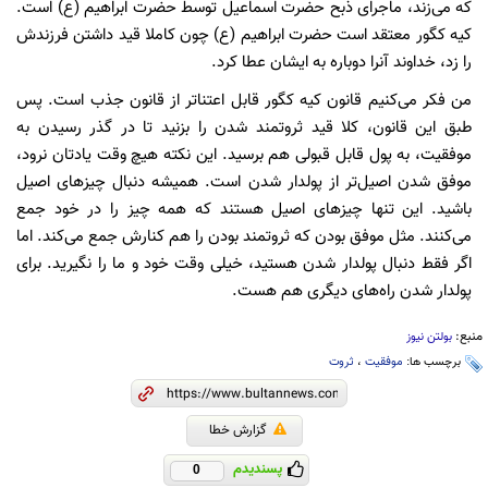
که می‌زند، ماجرای ذبح حضرت اسماعیل توسط حضرت ابراهیم (ع) است.
کیه کگور معتقد است حضرت ابراهیم (ع) چون کاملا قید داشتن فرزندش
را زد، خداوند آنرا دوباره به ایشان عطا کرد.
من فکر می‌کنیم قانون کیه کگور قابل اعتناتر از قانون جذب است. پس
طبق این قانون، کلا قید ثروتمند شدن را بزنید تا در گذر رسیدن به
موفقیت، به پول قابل قبولی هم برسید. این نکته هیچ وقت یادتان نرود،
موفق شدن اصیل‌تر از پولدار شدن است. همیشه دنبال چیزهای اصیل
باشید. این تنها چیزهای اصیل هستند که همه چیز را در خود جمع
می‌کنند. مثل موفق بودن که ثروتمند بودن را هم کنارش جمع می‌کند. اما
اگر فقط دنبال پولدار شدن هستید، خیلی وقت خود و ما را نگیرید. برای
پولدار شدن راه‌های دیگری هم هست.
منبع:
بولتن نیوز
برچسب ها:
موفقیت
،
ثروت
گزارش خطا
پسندیدم
0