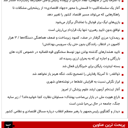
با اعتراف یکی از متهمان، ابعاد تازه‌ای از پرونده ربایش و قتل حمیدرضا رجب‌زاده آشکار شد
آغاز یک سلسله‌کلیپ ۱۰ قسمتی با محور «جهاد اقتصادی»؛ از ریشه‌یابی مشکلات تا
راهکارهایی که می‌تواند مسیر اقتصاد کشور را تغییر دهد
بازی‌های لیگ برتر فوتبال با تماشاگر برگزار می‌شود
توافقِ بدونِ تاییدِ رهبری؛ تنها یک قراردادِ بی‌ارزش است
ریمـدان؛ مرزی گرفتار در صف، کمبود زیرساخت و ضعف هماهنگی دستگاه‌ها / ۳ هزار
کامیون در انتظار، رانندگان بدون حتی یک سرویس بهداشتی!
تایید هشدارهای گذشته بولتن نیوز توسط سخنگوی قوه قضائیه در خصوص کارت های
بارزگانی و اجاره ای که به بحران ارزی رسیده اند
بسته اینترنت رایگان برای خبرنگاران فعال شد
ذوالقدر: تا آمریکا رفتارش را تصحیح نکند، تنگه هرمز باز نخواهد شد
ابراز نگرانی نسبت به افزایش غلط‌ها در نوشته‌های شهری
آغاز ثبت‌نام آزمون ارشد علوم پزشکی از امروز
تاراج هویت ملی در بازار بی‌صاحب پوشاک؛ مسئولان نظارت کجا خوابیده‌اند؟ / زیر سایه
جنگ، جامعه در حال بی‌حیا شدن است
دیدار و گفتگوی رئیس‌جمهور با رهبر معظم انقلاب درباره مسائل اقتصادی و نظامی کشور
پربحث ترین عناوین