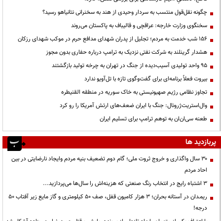
چگونه نقل‌قول منتسب به سردار وحیدی از هند به سخنرانی نتانیاهو رسید؟
سخنگوی وزارت خارجه: عراقچی و قالیباف به پاکستان می‌روند
۱۵۶ شب خدمت به مردم؛ تجلیل از پدران شهدای مدافع حرم در موکب شهدای رزکان
هشدار گرینلند به شرکت نفتی نزدیک به ترامپ درباره حفاری بدون مجوز
95 واحد تولیدی آسیب‌دیده از جنگ در تهران به چرخه تولید بازگشتند
بیروت فعلاً برنامه‌ای برای گفت‌وگوی تازه با تل‌آویو ندارد
تجاوز نظامی رژیم صهیونیستی به خاک سوریه در منطقه القنیطره
وال‌استریت‌ژرونال: جنگ با ایران ضعف‌های ارتش آمریکا را رو کرد
طعنه سی‌ان‌ان به توهم ترامپ برای تسلیم ایران
پربازدید ها
۳۰ سال واگذاری و خروج ثروت ملی؛ گام دوم تضعیف بنیه مردم وایجاد نارضایتی در بین
احاد مردم
3 اشتباه رایج در انتخاب رنگ صنعتی که هزینه‌اش را سال‌ها می‌پردازید...
ریمـدان در آستانه بحران؛ ۳ هزار کامیون قفل، صف ۵۰ کیلومتری و گاز مایع زیر آفتاب ۵۰
درجه!