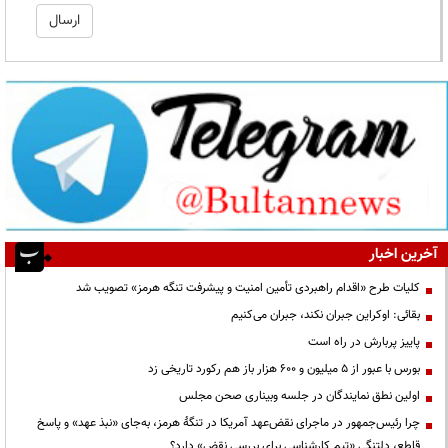
آخرین اخبار
کلیات طرح «اقدام راهبردی تأمین امنیت و پیشرفت تنگه هرمز» تصویب شد
بقائی: اوکراین جبران نکند، جبران می‌کنیم
پاییز پربارش در راه است
بورس با عبور از ۵ میلیون و ۶۰۰ هزار باز هم رکورد تاریخی زد
اولین نطق نمایندگان در جلسه وبیناری صحن مجلس
چرا رئیس‌جمهور در ماجرای نقض‌عهد آمریکا در تنگهٔ هرمز، به‌جای «نبذ عهد» و پاسخ
قاطع، دلتنگیِ «تیم کارشناسی برای بررسی نقض» دارد؟