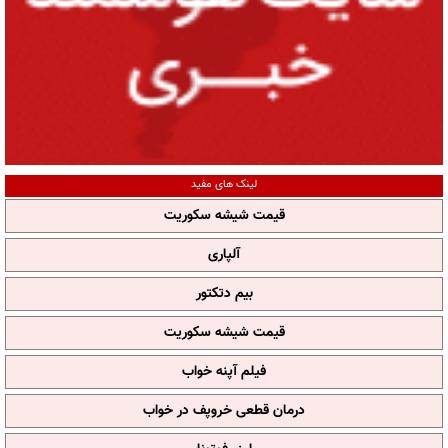
لینک های مفید
قیمت شیشه سکوریت
آلپاری
بیم دتکتور
قیمت شیشه سکوریت
فیلم آپنه خواب
درمان قطعی خروپف در خواب