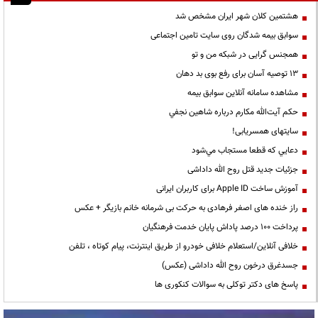
هشتمین کلان شهر ایران مشخص شد
سوابق بیمه شدگان روی سایت تامین اجتماعی
همجنس گرایی در شبکه من و تو
13 توصیه آسان برای رفع بوی بد دهان
مشاهده سامانه آنلاين سوابق بیمه
حكم آيت‌الله مكارم درباره شاهين نجفي
سایتهای همسریابی!
دعايي كه قطعا مستجاب مي‌شود
جزئیات جدید قتل روح الله داداشی
آموزش ساخت Apple ID برای کاربران ایرانی
راز خنده های اصغر فرهادی به حرکت بی شرمانه خانم بازیگر + عکس
پرداخت ۱۰۰ درصد پاداش پایان خدمت فرهنگیان
خلافی آنلاین/استعلام خلافی خودرو از طریق اینترنت، پیام کوتاه ، تلفن
جسدغرق درخون روح الله داداشی (عکس)
پاسخ های دکتر توکلی به سوالات کنکوری ها