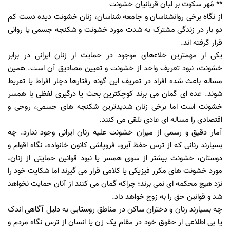
** مُهر سکوت بر لبان قربانیان خشونت
از نگاه برخی روانشناسان و جامعه شناسان، زنان خشونت دیده دست کم
دو بار در زندگی مشترک به شدت مورد خشونت و شکنجه جسمی یا روانی
قرار گرفته‌ اند.
یکی از مهمترین خلاءهای موجود در حمایت از زنان ایرانی در برابر
خشونت، نبود تعریف واحد از خشونت و تعیین مصادیق آن است. همین
مساله باعث شده افراد در تعریف این گونه رفتارها دچار افراط یا تفریط
شوند. عده ای گمان می برند کوچکترین بحث یا درگیری لفظی با همسر
خشونت است اما برخی زنان شدیدترین شکنجه های جسمی، روحی و
اقتصادی را مساله ای عادی تلقی می کنند.
آمار دقیق و رسمی از میزان خشونت علیه زنان ایرانی وجود ندارد. چه
بسیارند زنانی که از ترس حفظ آبرو، فروپاشی کانون خانواده، نگاه اقوام و
دوستان، خشونت بیشتر از سوی همسر یا نبود قوانین حمایتی از زنان،
مورد خشونت های مکرر فیزیکی یا کلامی قرار می گیرند اما شکایت خود را
نزد هیچ محکمه ای نمی برند؛ چراکه گمان می کنند از آنان حمایت نخواهد
شد و قوانین حق را به زوج خواهد داد.
چه بسیارند زنان و دختران ساکن در مناطق روستایی به دلیل آگاهی اندک
یا بی اطلاعی از حقوق خود در مقام یک زن یا انسان از ترس نگاه مردم و