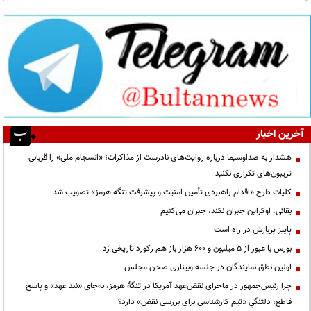
آخرین اخبار
هشدار به صداوسیما درباره روایت‌های نادرست از مذاکرات؛ «انسجام ملی» را قربانی
تریبون‌های تکراری نکنید
کلیات طرح «اقدام راهبردی تأمین امنیت و پیشرفت تنگه هرمز» تصویب شد
بقائی: اوکراین جبران نکند، جبران می‌کنیم
پاییز پربارش در راه است
بورس با عبور از ۵ میلیون و ۶۰۰ هزار باز هم رکورد تاریخی زد
اولین نطق نمایندگان در جلسه وبیناری صحن مجلس
چرا رئیس‌جمهور در ماجرای نقض‌عهد آمریکا در تنگهٔ هرمز، به‌جای «نبذ عهد» و پاسخ
قاطع، دلتنگیِ «تیم کارشناسی برای بررسی نقض» دارد؟