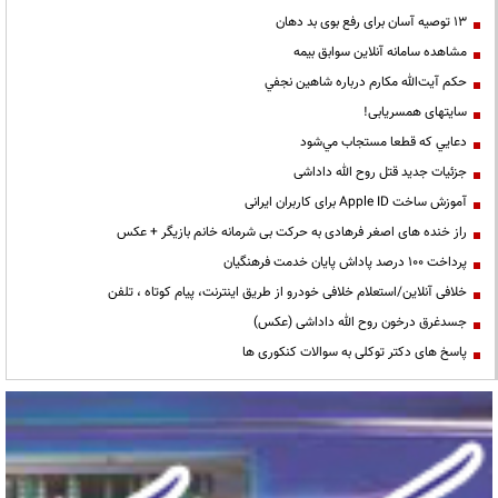
13 توصیه آسان برای رفع بوی بد دهان
مشاهده سامانه آنلاين سوابق بیمه
حكم آيت‌الله مكارم درباره شاهين نجفي
سایتهای همسریابی!
دعايي كه قطعا مستجاب مي‌شود
جزئیات جدید قتل روح الله داداشی
آموزش ساخت Apple ID برای کاربران ایرانی
راز خنده های اصغر فرهادی به حرکت بی شرمانه خانم بازیگر + عکس
پرداخت ۱۰۰ درصد پاداش پایان خدمت فرهنگیان
خلافی آنلاین/استعلام خلافی خودرو از طریق اینترنت، پیام کوتاه ، تلفن
جسدغرق درخون روح الله داداشی (عکس)
پاسخ های دکتر توکلی به سوالات کنکوری ها