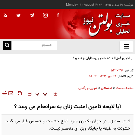
دوشنبه ۱۹ مرداد ۱۴۰۵
|
Monday , 10 August 2026
از
و
ته
با کاهش روند ولادت مواجه هستیم
ن
نو
کد خبر:
۵۳۲۰۳۴
تاریخ انتشار:
۱۹ مهر ۱۳۹۶ - ۱۵:۲۴
صفحه نخست
»
اجتماعی
»
شهری و رفاهی
‍‍‍ پ
پ
آیا لایحه تامین امنیت زنان به سرانجام می رسد ؟
از هر سه زن در جهان یک زن مورد انواع خشونت و تبعیض قرار می گیرد.
خشونت به طبقه یا جایگاه ویژه ای منحصر نیست.