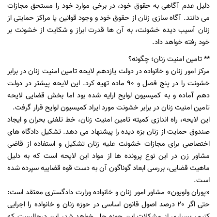
دلیل عدم آگاهی به حقوق خود، در برخی موارد خود را مستحق مجازات
می دانند. آگاه سازی زنان از حقوق خود و وجود قوانین یا مراکز حمایتی از
زنان آسیب دیده خشونت، به آن ها قدرت ابراز و شکایت از خشونت بر
خود رفته خواهد داد.
** تامین امنیت زنان؛ چگونه؟
مرکز امور زنان و خانواده در دولت یازدهم لایحه تامین امنیت زنان در برابر
خشونت را در پنج فصل و 90 ماده تهیه کرد. این لایحه پیشتر در دولت
دهم آماده و به کمیسیون لوایح ارایه شده بود اما بخش قضایی لایحه
تامین امنیت زنان در برابر خشونت مورد ایراد کمیسیون لوایح قرار گرفت.
این لایحه، راه اندازی کمیته تامین امنیت زنان، خط تلفنی بحران و ایجاد
صندوق حمایت از زنان بزه دیده را پیشنهاد می دهد. تشکیل دادگاه‌ های
اختصاصی برای مجازات خشونت علیه زنان تشکیل و استفاده از قاضی
مشاور زن در این نوع پرونده ها از مواد این لایحه است که به دلیل
ماهیت قضایی، بررسی ابعاد گوناگون آن به دست قوه قضاییه سپرده شده
است.
«پوران ولویون» مشاور امور زنان و خانواده وزارت دادگستری معتقد است:
حتی اگر 20 درصد اصول قانون اساسی در حوزه زنان و خانواده را اجرایی
کنیم، بسیاری از مشکلات این حوزه حل خواهد شد، این درحالیست که