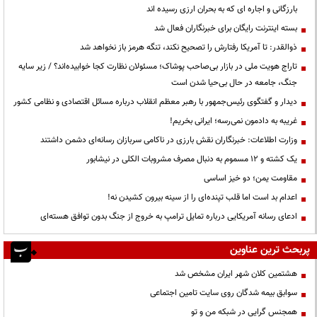
بارزگانی و اجاره ای که به بحران ارزی رسیده اند
بسته اینترنت رایگان برای خبرنگاران فعال شد
ذوالقدر: تا آمریکا رفتارش را تصحیح نکند، تنگه هرمز باز نخواهد شد
تاراج هویت ملی در بازار بی‌صاحب پوشاک؛ مسئولان نظارت کجا خوابیده‌اند؟ / زیر سایه
جنگ، جامعه در حال بی‌حیا شدن است
دیدار و گفتگوی رئیس‌جمهور با رهبر معظم انقلاب درباره مسائل اقتصادی و نظامی کشور
غریبه به دادمون نمی‌رسه؛ ایرانی بخریم!
وزارت اطلاعات: خبرنگاران نقش بارزی در ناکامی سربازان رسانه‌ای دشمن داشتند
یک کشته و ۱۲ مسموم به دنبال مصرف مشروبات الکلی در نیشابور
مقاومت یمن؛ دو خیز اساسی
اعدام بد است اما قلب تپنده‌ای را از سینه بیرون کشیدن نه!
ادعای رسانه آمریکایی درباره تمایل ترامپ به خروج از جنگ بدون توافق هسته‌ای
پربحث ترین عناوین
هشتمین کلان شهر ایران مشخص شد
سوابق بیمه شدگان روی سایت تامین اجتماعی
همجنس گرایی در شبکه من و تو