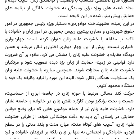
مشاوره های تخصصی متناسب با وضعیت و توانمندی زنان آسیب دیده و
ایجاد شعبه های ویژه برای رسیدگی به خشونت خانگی از برنامه های
حمایتیِ پیش بینی شده در این لایحه است.
در این زمینه، «شهیندخت مولاوردی» دستیار ویژه رئیس جمهوری در امور
حقوق شهروندی و معاون پیشین رییس جمهوری در امور زنان و خانواده با
تاکید بر مقابله با خشونت علیه زنان عنوان کرده است: چهاردیواری
اختیاری نیست. پیش از این چهار دیواری اختیاری تلقی می‌شد و همین
دیدگاه مقابله با خشونت علیه زنان را مشکل می ‌کرد. علاوه بر آن ضرورت
دارد قوانینی در زمینه حمایت از زنان بزه دیده تصویب شود و مرتکبان
خشونت علیه زنان مجازات شوند. همچنین مبارزه با خشونت علیه زنان
یک مسئولیت همگانی تلقی شود. البته این مورد را نباید وظیفه یک قوه یا
دستگاه محدود کنیم.
حرکت کند مسائل مرتبط با حوزه زنان در جامعه ایران از حساسیت،
اهمیت و بحث برانگیز بودن کارکرد نقش زنان در خانواده و جامعه نشان
دارد. خشونت علیه زنان نیز از جمله موضوع هایی که برای وضع قوانین
حمایتی در راستای آن باید به دقت موشکافی شوند. از طرفی خشونت
علیه زنان، آسیب های کوتاه مدت، میان مدت و بلند مدتی را در سطح
فردی، خانوادگی و اجتماعی نه تنها بر زنان بلکه بر فرزندان خانواده و فرد