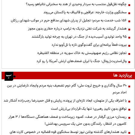
چگونه نقل‌قول منتسب به سردار وحیدی از هند به سخنرانی نتانیاهو رسید؟
سخنگوی وزارت خارجه: عراقچی و قالیباف به پاکستان می‌روند
۱۵۶ شب خدمت به مردم؛ تجلیل از پدران شهدای مدافع حرم در موکب شهدای رزکان
هشدار گرینلند به شرکت نفتی نزدیک به ترامپ درباره حفاری بدون مجوز
95 واحد تولیدی آسیب‌دیده از جنگ در تهران به چرخه تولید بازگشتند
بیروت فعلاً برنامه‌ای برای گفت‌وگوی تازه با تل‌آویو ندارد
تجاوز نظامی رژیم صهیونیستی به خاک سوریه در منطقه القنیطره
وال‌استریت‌ژرونال: جنگ با ایران ضعف‌های ارتش آمریکا را رو کرد
پربازدید ها
۳۰ سال واگذاری و خروج ثروت ملی؛ گام دوم تضعیف بنیه مردم وایجاد نارضایتی در بین
احاد مردم
با اعتراف یکی از متهمان، ابعاد تازه‌ای از پرونده ربایش و قتل حمیدرضا رجب‌زاده آشکار شد
توافقِ بدونِ تاییدِ رهبری؛ تنها یک قراردادِ بی‌ارزش است
ریمـدان؛ مرزی گرفتار در صف، کمبود زیرساخت و ضعف هماهنگی دستگاه‌ها / ۳ هزار
کامیون در انتظار، رانندگان بدون حتی یک سرویس بهداشتی!
تایید هشدارهای گذشته بولتن نیوز توسط سخنگوی قوه قضائیه در خصوص کارت های