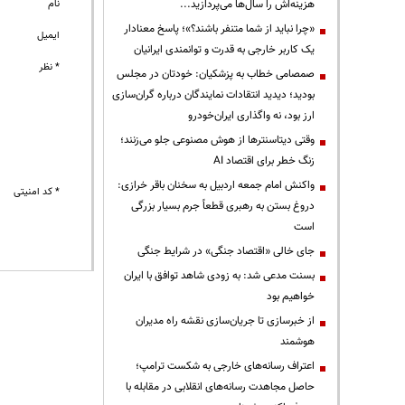
هزینه‌اش را سال‌ها می‌پردازید...
نام
«چرا نباید از شما متنفر باشند؟»؛ پاسخ معنادار
ایمیل
یک کاربر خارجی به قدرت و توانمندی ایرانیان
* نظر
صمصامی خطاب به پزشکیان: خودتان در مجلس
بودید؛ دیدید انتقادات نمایندگان درباره گران‌سازی
ارز بود، نه واگذاری ایران‌خودرو
وقتی دیتاسنترها از هوش مصنوعی جلو می‌زنند؛
زنگ خطر برای اقتصاد AI
واکنش امام جمعه اردبیل به سخنان باقر خرازی:
* کد امنیتی
دروغ بستن به رهبری قطعاً جرم بسیار بزرگی
است
جای خالی «اقتصاد جنگی» در شرایط جنگی
بسنت مدعی شد: به زودی شاهد توافق با ایران
خواهیم بود
از خبرسازی تا جریان‌سازی نقشه راه مدیران
هوشمند
اعتراف رسانه‌های خارجی به شکست ترامپ؛
حاصل مجاهدت رسانه‌های انقلابی در مقابله با