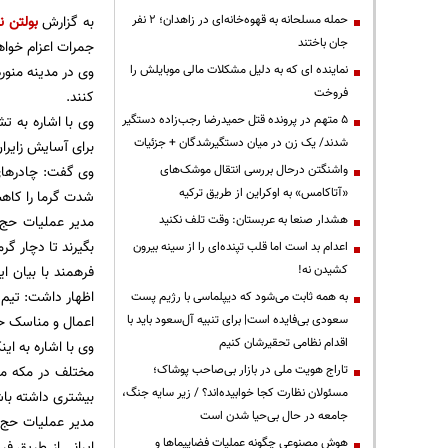
حمله مسلحانه به قهوه‌خانه‌ای در زاهدان؛ ۲ نفر
به گزارش
بولتن ن
جان باختند
جمرات اعزام خواه
نماینده ای که به دلیل مشکلات مالی موبایلش را
وی در مدینه منور
فروخت
کنند.
۵ متهم در پرونده قتل حمیدرضا رجب‌زاده دستگیر
وی با اشاره به ت
شدند/ یک زن در میان دستگیرشدگان + جزئیات
برای آسایش زایرا
واشنگتن درحال بررسی انتقال موشک‌های
وی گفت: چادرهای 
«آتاکامس» به اوکراین از طریق ترکیه
شدت گرما را کاه
هشدار صنعا به عربستان: وقت تلف نکنید
مدیر عملیات حج د
بگیرند تا دچار گر
اعدام بد است اما قلب تپنده‌ای را از سینه بیرون
کشیدن نه!
فرهمند با بیان ا
اظهار داشت: تیم 
به همه ثابت می‌شود که دیپلماسی با رژیم پست
سعودی بی‌فایده است| برای تنبیه آل‌سعود باید با
اعمال و مناسک حج 
اقدام نظامی تحقیرشان کنیم
وی با اشاره به ای
تاراج هویت ملی در بازار بی‌صاحب پوشاک؛
مختلف در مکه مک
مسئولان نظارت کجا خوابیده‌اند؟ / زیر سایه جنگ،
بیشتری داشته باش
جامعه در حال بی‌حیا شدن است
هوش مصنوعی چگونه عملیات فضاپیماها و