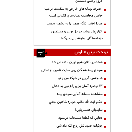
دروغ‌پراکنی دشمنان
اعتراف رسانه‌های خارجی به شکست ترامپ
حاصل مجاهدت رسانه‌های انقلابی است
مبادا اختیار تنگه هرمز را به دشمن بدهید
اتاق پول دولت در دل بورس؛ مستمری
بازنشستگان، وثیقه بازی بزرگ‌ها
پربحث ترین عناوین
هشتمین کلان شهر ایران مشخص شد
سوابق بیمه شدگان روی سایت تامین اجتماعی
همجنس گرایی در شبکه من و تو
13 توصیه آسان برای رفع بوی بد دهان
مشاهده سامانه آنلاين سوابق بیمه
حكم آيت‌الله مكارم درباره شاهين نجفي
سایتهای همسریابی!
دعايي كه قطعا مستجاب مي‌شود
جزئیات جدید قتل روح الله داداشی