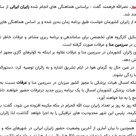
یوز
، نصرالله فرهمند گفت : براساس هماهنگی های انجام شده
زایران ایرانی
ند شد.
ه از زایران کشورمان خواست طبق برنامه زمان بندی شده و بر اساس هماهنگی های لا
شکیل کارگروه های تخصصی برای ساماندهی و برنامه ریزی مشاعر و عرفات خاطر نشا
ن در
سرزمین منا
و عرفات صورت گرفته است.
زائران کشورمان در سرزمین منا و عرفات علاوه بر اینکه به کولرهای گازی مجهز اس
ش دهد.
ر عین حال به گرمای هوا در ایام تشریق اشاره و به زائران توصیه کرد: دستورا
ما زدگی نشوند.
ینکه امسال هیات پزشکی با مجوز کشور میزبان در سرزمین منا و
عرفات
نسبت به د
هیات پزشکی کشورمان امسال با یک برنامه ریزی جدید درعرفات حضور خواهند داشت 
را به جا خواهند آورد.
نکه روز به روز بر تعداد زایران بیت الله الحرام در مکه مکرمه افزوده می شود، گفت: 
رمه، پلیس این شهر محدودیت های ترافیکی را به اجرا خواهد گذاشت لذا زائرا
ند.
ایرانی از طریق فرودگاه جده وارد مکه شده اند و حدود 35 هزار زائر نیز