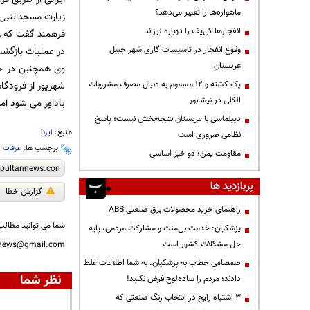
ماهواره‌ها را تغییر می‌دهد؟
زیارت مسجدالنبی 
انفجارها کی‌یف را دوباره لرزاند
وقوع انفجار در تاسیسات گازی شهر جبیل
در عملیات بازگشت حجاج به کشور نیز 
عربستان
یک کشته و ۱۲ مسموم به دنبال مصرف مشروبات
شهریور از فرودگا
الکلی در نیشابور
یاداور می شود امسال 86 هزار و 500 زایر ایرانی در مناسک حج ابر
دیپلماسی با عربستان نتیجه‌بخش نیست؛ پاسخ
منبع:
ایرنا
نظامی ضروری است
برچسب ها:
عرفات
،
مقاومت یمن؛ دو خیز اساسی
پربازدید ها
گزارش خطا
راهنمای خرید محصولات برق صنعتی ABB
شما می توانید مطالب 
پزشکیان: خدمت بی‌منت و مشارکت مردمی، پایه
حل مشکلات کشور است
nnews@gmail.com
صمصامی خطاب به پزشکیان: به شما اطلاعات غلط
نظر شما
دادند؛ مردم را ساده‌لوح فرض نکنید!
3 اشتباه رایج در انتخاب رنگ صنعتی که