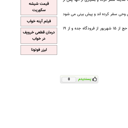
قیمت شیشه
سکوریت
15 پرواز ایران ایر و 46 پرواز سعودی به سرزمین وحی سفر کرده اند و پیش بینی می شود
فیلم آپنه خواب
وی همچنین در خصوص پروازهای برگشت زائران گفت: بازگشت زایران ایرانی پس از انجام مناسک حج ‌از 15 شهریور ‌از فرودگاه جده و از 19
درمان قطعی خروپف
در خواب
لیزر فوتونا
پسندیدم
0