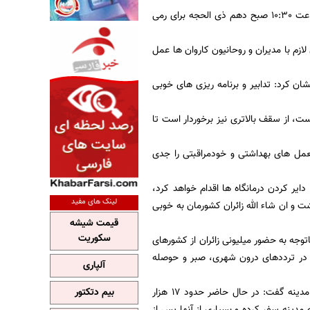
از ساعت 10:30 صبح دهم ذی الحجه برای رمی
زم با مدیران و روحانیون کاروان ها عمل
ن کرد:‌ تدابیر و برنامه ریزی های خوبی
ت، از سقف بالاتری نیز برخوردار است تا
لعمل های بهداشتی و خودمراقبتی را جدی
ایر کردن درمانگاه ها اقدام خواهد کرد،
لینک های مفید
و ان شاء الله زائران کشورمان به خوبی
قیمت شیشه
سکوریت
باتوجه به حضور میلیونی زائران از کشورهای
ن در ترددهای درون شهری، صبر و حوصله
آلپاری
مدیر عملیات حج همچنین با بیان آماری از آخرین وضعیت حضور زایران ایرانی در شهرهای مکه و مدینه گفت: در حال حاضر حدود 17 هزار
بیم دتکتور
 از هشتم مرداد ماه تاکنون به مدینه سفر کرده و بسیاری از آنها پس از