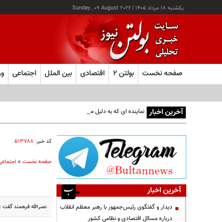
يکشنبه ۱۸ مرداد ۱۴۰۵
|
Sunday , 09 August 2026
صفحه نخست
بولتن ۲
اقتصادی
بین الملل
اجتماعی
ور
آخرین اخبار
نماینده ای که به دلیل مشکلات مالی موبایلش را فروخت
کد خبر:
۵۱۳۷۸۸
صفحه نخست
»
اجتماعی
آخرین اخبار
نصرالله فرهمند گفت : براساس هماهنگی
دیدار و گفتگوی رئیس‌جمهور با رهبر معظم انقلاب
درباره مسائل اقتصادی و نظامی کشور