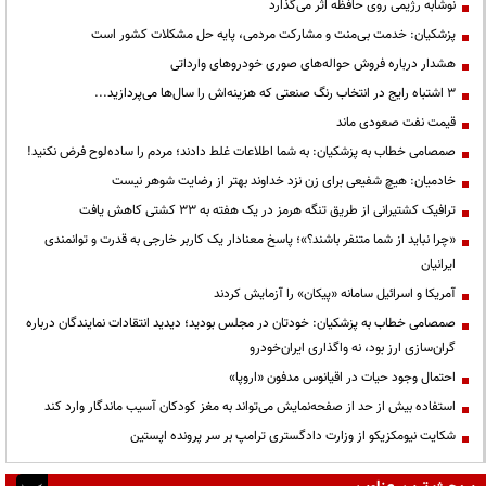
نوشابه رژیمی روی حافظه اثر می‌گذارد
پزشکیان: خدمت بی‌منت و مشارکت مردمی، پایه حل مشکلات کشور است
هشدار درباره فروش حواله‌های صوری خودروهای وارداتی
3 اشتباه رایج در انتخاب رنگ صنعتی که هزینه‌اش را سال‌ها می‌پردازید...
قیمت نفت صعودی ماند
صمصامی خطاب به پزشکیان: به شما اطلاعات غلط دادند؛ مردم را ساده‌لوح فرض نکنید!
خادمیان: هیچ شفیعی برای زن نزد خداوند بهتر از رضایت شوهر نیست
ترافیک کشتیرانی از طریق تنگه هرمز در یک هفته به ۳۳ کشتی کاهش یافت
«چرا نباید از شما متنفر باشند؟»؛ پاسخ معنادار یک کاربر خارجی به قدرت و توانمندی
ایرانیان
آمریکا و اسرائیل سامانه «پیکان» را آزمایش کردند
صمصامی خطاب به پزشکیان: خودتان در مجلس بودید؛ دیدید انتقادات نمایندگان درباره
گران‌سازی ارز بود، نه واگذاری ایران‌خودرو
احتمال وجود حیات در اقیانوس مدفون «اروپا»
استفاده بیش از حد از صفحه‌نمایش می‌تواند به مغز کودکان آسیب ماندگار وارد کند
شکایت نیومکزیکو از وزارت دادگستری ترامپ بر سر پرونده اپستین