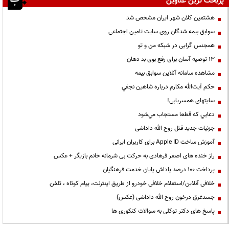
پربحث ترین عناوین
هشتمین کلان شهر ایران مشخص شد
سوابق بیمه شدگان روی سایت تامین اجتماعی
همجنس گرایی در شبکه من و تو
13 توصیه آسان برای رفع بوی بد دهان
مشاهده سامانه آنلاين سوابق بیمه
حكم آيت‌الله مكارم درباره شاهين نجفي
سایتهای همسریابی!
دعايي كه قطعا مستجاب مي‌شود
جزئیات جدید قتل روح الله داداشی
آموزش ساخت Apple ID برای کاربران ایرانی
راز خنده های اصغر فرهادی به حرکت بی شرمانه خانم بازیگر + عکس
پرداخت ۱۰۰ درصد پاداش پایان خدمت فرهنگیان
خلافی آنلاین/استعلام خلافی خودرو از طریق اینترنت، پیام کوتاه ، تلفن
جسدغرق درخون روح الله داداشی (عکس)
پاسخ های دکتر توکلی به سوالات کنکوری ها