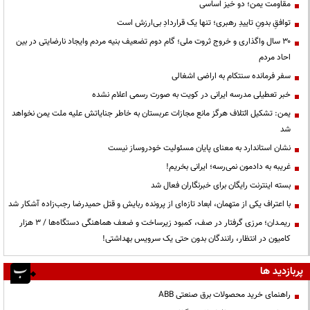
مقاومت یمن؛ دو خیز اساسی
توافقِ بدونِ تاییدِ رهبری؛ تنها یک قراردادِ بی‌ارزش است
۳۰ سال واگذاری و خروج ثروت ملی؛ گام دوم تضعیف بنیه مردم وایجاد نارضایتی در بین
احاد مردم
سفر فرمانده سنتکام به اراضی اشغالی
خبر تعطیلی مدرسه ایرانی در کویت به صورت رسمی اعلام نشده
یمن: تشکیل ائتلاف هرگز مانع مجازات عربستان به خاطر جنایاتش علیه ملت یمن نخواهد
شد
نشان استاندارد به معنای پایان مسئولیت خودروساز نیست
غریبه به دادمون نمی‌رسه؛ ایرانی بخریم!
بسته اینترنت رایگان برای خبرنگاران فعال شد
با اعتراف یکی از متهمان، ابعاد تازه‌ای از پرونده ربایش و قتل حمیدرضا رجب‌زاده آشکار شد
ریمـدان؛ مرزی گرفتار در صف، کمبود زیرساخت و ضعف هماهنگی دستگاه‌ها / ۳ هزار
کامیون در انتظار، رانندگان بدون حتی یک سرویس بهداشتی!
پربازدید ها
راهنمای خرید محصولات برق صنعتی ABB