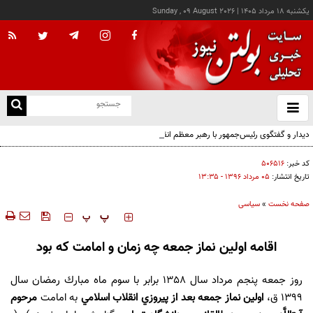
يکشنبه ۱۸ مرداد ۱۴۰۵
|
Sunday , 09 August 2026
از
و
ته
دیدار و گفتگوی رئیس‌جمهور با رهبر معظم انقلاب درباره مسائل اقتصادی و نظامی کشور
ن
نو
کد خبر:
۵۰۶۵۱۶
تاریخ انتشار:
۰۵ مرداد ۱۳۹۶ - ۱۳:۳۵
صفحه نخست
»
سیاسی
‍‍‍ پ
پ
اقامه اولين نماز جمعه چه زمان و امامت که بود
روز جمعه پنجم مرداد سال 1358 برابر با سوم ماه مبارك رمضان سال
1399 ق،
اولين نماز جمعه بعد از پيروزي انقلاب اسلامي
به امامت
مرحوم