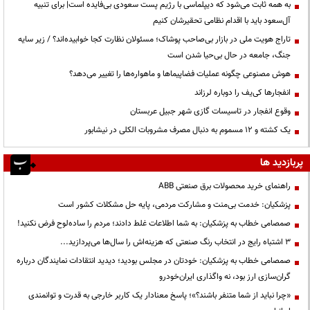
به همه ثابت می‌شود که دیپلماسی با رژیم پست سعودی بی‌فایده است| برای تنبیه
آل‌سعود باید با اقدام نظامی تحقیرشان کنیم
تاراج هویت ملی در بازار بی‌صاحب پوشاک؛ مسئولان نظارت کجا خوابیده‌اند؟ / زیر سایه
جنگ، جامعه در حال بی‌حیا شدن است
هوش مصنوعی چگونه عملیات فضاپیماها و ماهواره‌ها را تغییر می‌دهد؟
انفجارها کی‌یف را دوباره لرزاند
وقوع انفجار در تاسیسات گازی شهر جبیل عربستان
یک کشته و ۱۲ مسموم به دنبال مصرف مشروبات الکلی در نیشابور
پربازدید ها
راهنمای خرید محصولات برق صنعتی ABB
پزشکیان: خدمت بی‌منت و مشارکت مردمی، پایه حل مشکلات کشور است
صمصامی خطاب به پزشکیان: به شما اطلاعات غلط دادند؛ مردم را ساده‌لوح فرض نکنید!
3 اشتباه رایج در انتخاب رنگ صنعتی که هزینه‌اش را سال‌ها می‌پردازید...
صمصامی خطاب به پزشکیان: خودتان در مجلس بودید؛ دیدید انتقادات نمایندگان درباره
گران‌سازی ارز بود، نه واگذاری ایران‌خودرو
«چرا نباید از شما متنفر باشند؟»؛ پاسخ معنادار یک کاربر خارجی به قدرت و توانمندی