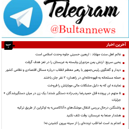
آخرین اخبار
عالم اهل سنت مهاباد : اربعین حسینی جلوه وحدت اسلامی است
یحیی سریع: ارتش یمن مزدوران وابسته به عربستان را در تعز هدف گرفت
دیدار و گفتگوی رئیس‌جمهور با رهبر معظم انقلاب درباره مسائل اقتصادی و نظامی کشور
حمله مسلحانه به قهوه‌خانه‌ای در زاهدان؛ ۲ نفر جان باختند
نماینده ای که به دلیل مشکلات مالی موبایلش را فروخت
۵ متهم در پرونده قتل حمیدرضا رجب‌زاده دستگیر شدند/ یک زن در میان دستگیرشدگان +
جزئیات
واشنگتن درحال بررسی انتقال موشک‌های «آتاکامس» به اوکراین از طریق ترکیه
هشدار صنعا به عربستان: وقت تلف نکنید
اعدام بد است اما قلب تپنده‌ای را از سینه بیرون کشیدن نه!