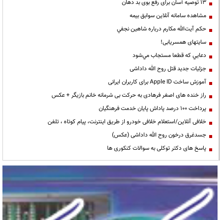
13 توصیه آسان برای رفع بوی بد دهان
مشاهده سامانه آنلاين سوابق بیمه
حكم آيت‌الله مكارم درباره شاهين نجفي
سایتهای همسریابی!
دعايي كه قطعا مستجاب مي‌شود
جزئیات جدید قتل روح الله داداشی
آموزش ساخت Apple ID برای کاربران ایرانی
راز خنده های اصغر فرهادی به حرکت بی شرمانه خانم بازیگر + عکس
پرداخت ۱۰۰ درصد پاداش پایان خدمت فرهنگیان
خلافی آنلاین/استعلام خلافی خودرو از طریق اینترنت، پیام کوتاه ، تلفن
جسدغرق درخون روح الله داداشی (عکس)
پاسخ های دکتر توکلی به سوالات کنکوری ها