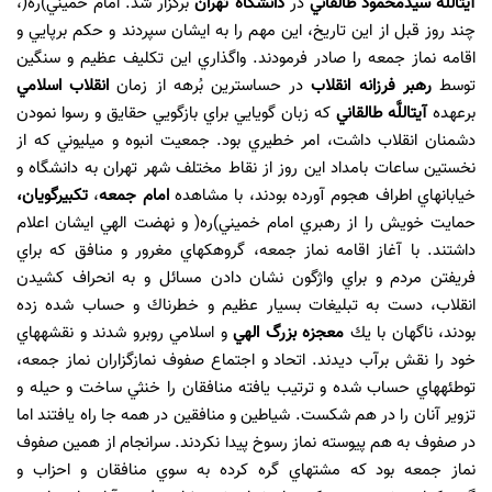
آيت‏اللَّه سيدمحمود طالقاني
در
دانشگاه تهران
برگزار شد. امام خميني)ره(،
چند روز قبل از اين تاريخ، اين مهم را به ايشان سپردند و حكم برپايي و
اقامه نماز جمعه را صادر فرمودند. واگذاري اين تكليف عظيم و سنگين
توسط
رهبر فرزانه انقلاب
در حساس‏ترين بُرهه از زمان
انقلاب اسلامي
برعهده
آيت‏اللَّه طالقاني
كه زبان گويايي براي بازگويي حقايق و رسوا نمودن
دشمنان انقلاب داشت، امر خطيري بود. جمعيت انبوه و ميليوني كه از
نخستين ساعات بامداد اين روز از نقاط مختلف شهر تهران به دانشگاه و
خيابان‏هاي اطراف هجوم آورده بودند، با مشاهده
امام جمعه
،
تكبيرگويان،
حمايت خويش را از رهبري امام خميني)ره( و نهضت الهي ايشان اعلام
داشتند. با آغاز اقامه نماز جمعه، گروهك‏هاي مغرور و منافق كه براي
فريفتن مردم و براي واژگون نشان دادن مسائل و به انحراف كشيدن
انقلاب، دست به تبليغات بسيار عظيم و خطرناك و حساب شده زده
بودند، ناگهان با يك
معجزه بزرگ الهي
و اسلامي روبرو شدند و نقشه‏هاي
خود را نقش برآب ديدند. اتحاد و اجتماع صفوف نمازگزاران نماز جمعه،
توطئه‏هاي حساب شده و ترتيب يافته منافقان را خنثي ساخت و حيله و
تزوير آنان را در هم شكست. شياطين و منافقين در همه جا راه يافتند اما
در صفوف به هم پيوسته نماز رسوخ پيدا نكردند. سرانجام از همين صفوف
نماز جمعه بود كه مشت‏هاي گره كرده به سوي منافقان و احزاب و