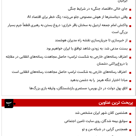
ایرانیان
جای خالی «اقتصاد جنگی» در شرایط جنگی
وقتی دیتاسنترها از هوش مصنوعی جلو می‌زنند؛ زنگ خطر برای اقتصاد AI
واکنش امام جمعه اردبیل به سخنان باقر خرازی: دروغ بستن به رهبری قطعاً جرم بسیار
بزرگی است
از خبرسازی تا جریان‌سازی نقشه راه مدیران هوشمند
بسنت مدعی شد: به زودی شاهد توافق با ایران خواهیم بود
اعتراف رسانه‌های خارجی به شکست ترامپ؛ حاصل مجاهدت رسانه‌های انقلابی در مقابله
با دروغ‌پراکنی دشمنان
اعتراف رسانه‌های خارجی به شکست ترامپ حاصل مجاهدت رسانه‌های انقلابی است
مبادا اختیار تنگه هرمز را به دشمن بدهید
اتاق پول دولت در دل بورس؛ مستمری بازنشستگان، وثیقه بازی بزرگ‌ها
پربحث ترین عناوین
هشتمین کلان شهر ایران مشخص شد
سوابق بیمه شدگان روی سایت تامین اجتماعی
همجنس گرایی در شبکه من و تو