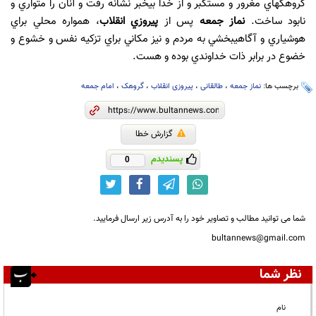
گروهك‏هاي مغرور و مستكبر و از خدا بي‏خبر نشانه رفت و آنان را متواري و
نابود ساخت.
نماز جمعه
پس از
پيروزي انقلاب
، همواره محلي براي
هوشياري و آگاهي‏بخشي به مردم و نيز مكاني براي تزكيه نفس و خشوع و
خضوع در برابر ذات خداوندي بوده و هست.
برچسب ها:
نماز جمعه
،
طالقانی
،
پیروزی انقلاب
،
گروهک
،
امام جمعه
گزارش خطا
پسندیدم
0
شما می توانید مطالب و تصاویر خود را به آدرس زیر ارسال فرمایید.
bultannews@gmail.com
نظر شما
نام