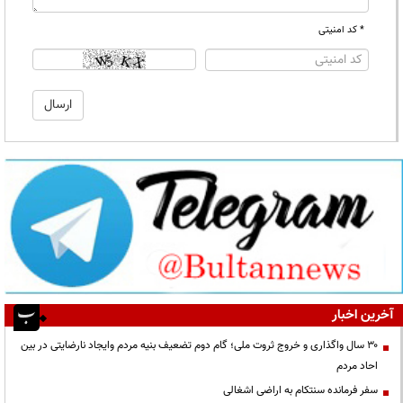
* کد امنیتی
آخرین اخبار
۳۰ سال واگذاری و خروج ثروت ملی؛ گام دوم تضعیف بنیه مردم وایجاد نارضایتی در بین
احاد مردم
سفر فرمانده سنتکام به اراضی اشغالی