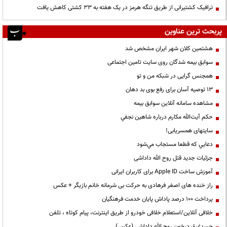
ترافیک کشتیرانی از طریق تنگه هرمز در یک هفته به ۳۳ کشتی کاهش یافت
پربحث ترین عناوین
هشتمین کلان شهر ایران مشخص شد
سوابق بیمه شدگان روی سایت تامین اجتماعی
همجنس گرایی در شبکه من و تو
13 توصیه آسان برای رفع بوی بد دهان
مشاهده سامانه آنلاين سوابق بیمه
حكم آيت‌الله مكارم درباره شاهين نجفي
سایتهای همسریابی!
دعايي كه قطعا مستجاب مي‌شود
جزئیات جدید قتل روح الله داداشی
آموزش ساخت Apple ID برای کاربران ایرانی
راز خنده های اصغر فرهادی به حرکت بی شرمانه خانم بازیگر + عکس
پرداخت ۱۰۰ درصد پاداش پایان خدمت فرهنگیان
خلافی آنلاین/استعلام خلافی خودرو از طریق اینترنت، پیام کوتاه ، تلفن
جسدغرق درخون روح الله داداشی (عکس)