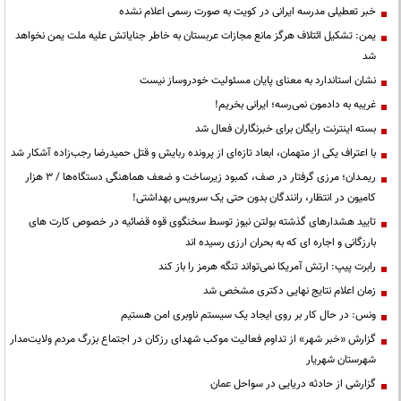
خبر تعطیلی مدرسه ایرانی در کویت به صورت رسمی اعلام نشده
یمن: تشکیل ائتلاف هرگز مانع مجازات عربستان به خاطر جنایاتش علیه ملت یمن نخواهد
شد
نشان استاندارد به معنای پایان مسئولیت خودروساز نیست
غریبه به دادمون نمی‌رسه؛ ایرانی بخریم!
بسته اینترنت رایگان برای خبرنگاران فعال شد
با اعتراف یکی از متهمان، ابعاد تازه‌ای از پرونده ربایش و قتل حمیدرضا رجب‌زاده آشکار شد
ریمـدان؛ مرزی گرفتار در صف، کمبود زیرساخت و ضعف هماهنگی دستگاه‌ها / ۳ هزار
کامیون در انتظار، رانندگان بدون حتی یک سرویس بهداشتی!
تایید هشدارهای گذشته بولتن نیوز توسط سخنگوی قوه قضائیه در خصوص کارت های
بارزگانی و اجاره ای که به بحران ارزی رسیده اند
رابرت پیپ: ارتش آمریکا نمی‌تواند تنگه هرمز را باز کند
زمان اعلام نتایج نهایی دکتری مشخص شد
ونس: در حال کار بر روی ایجاد یک سیستم ناوبری امن هستیم
گزارش «خبر شهر» از تداوم فعالیت موکب شهدای رزکان در اجتماع بزرگ مردم ولایت‌مدار
شهرستان شهریار
گزارشی از حادثه دریایی در سواحل عمان