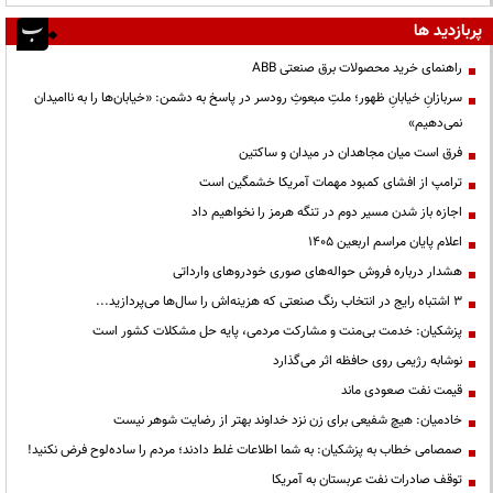
پربازدید ها
راهنمای خرید محصولات برق صنعتی ABB
سربازانِ خیابانِ ظهور؛ ملتِ مبعوثِ رودسر در پاسخ به دشمن: «خیابان‌ها را به ناامیدان
نمی‌دهیم»
فرق است میان مجاهدان در میدان و ساکتین
ترامپ از افشای کمبود مهمات آمریکا خشمگین است
اجازه باز شدن مسیر دوم در تنگه هرمز را نخواهیم داد
اعلام پایان مراسم اربعین ۱۴۰۵
هشدار درباره فروش حواله‌های صوری خودروهای وارداتی
3 اشتباه رایج در انتخاب رنگ صنعتی که هزینه‌اش را سال‌ها می‌پردازید...
پزشکیان: خدمت بی‌منت و مشارکت مردمی، پایه حل مشکلات کشور است
نوشابه رژیمی روی حافظه اثر می‌گذارد
قیمت نفت صعودی ماند
خادمیان: هیچ شفیعی برای زن نزد خداوند بهتر از رضایت شوهر نیست
صمصامی خطاب به پزشکیان: به شما اطلاعات غلط دادند؛ مردم را ساده‌لوح فرض نکنید!
توقف صادرات نفت عربستان به آمریکا