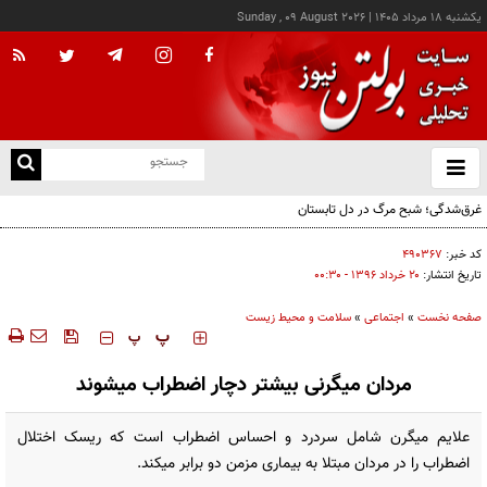
يکشنبه ۱۸ مرداد ۱۴۰۵
|
Sunday , 09 August 2026
از
و
ته
ن
نو
کد خبر:
۴۹۰۳۶۷
تاریخ انتشار:
۲۰ خرداد ۱۳۹۶ - ۰۰:۳۰
صفحه نخست
»
اجتماعی
»
سلامت و محیط زیست
‍‍‍ پ
پ
مردان میگرنی بیشتر دچار اضطراب می‏شوند
علایم میگرن شامل سردرد و احساس اضطراب است که ریسک اختلال
اضطراب را در مردان مبتلا به بیماری مزمن دو برابر می‏کند.