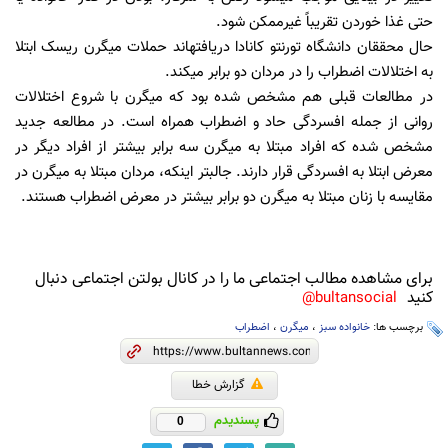
حتی غذا خوردن تقریباً غیرممکن شود.
حال محققان دانشگاه تورنتو کانادا دریافته‏اند حملات میگرن ریسک ابتلا
به اختلالات اضطراب را در مردان دو برابر می‏کند.
در مطالعات قبلی هم مشخص شده بود که میگرن با شروع اختلالات
روانی از جمله افسردگی حاد و اضطراب همراه است. در مطالعه جدید
مشخص شده که افراد مبتلا به میگرن سه برابر بیشتر از افراد دیگر در
معرض ابتلا به افسردگی قرار دارند. جالب‏تر این‏که، مردان مبتلا به میگرن در
مقایسه با زنان مبتلا به میگرن دو برابر بیشتر در معرض اضطراب هستند.
برای مشاهده مطالب اجتماعی ما را در کانال بولتن اجتماعی دنبال
کنید
bultansocial@
برچسب ها:
خانواده سبز
،
میگرن
،
اضطراب
گزارش خطا
پسندیدم
0