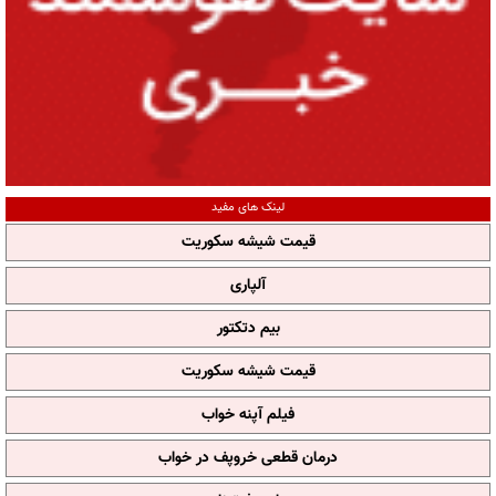
لینک های مفید
قیمت شیشه سکوریت
آلپاری
بیم دتکتور
قیمت شیشه سکوریت
فیلم آپنه خواب
درمان قطعی خروپف در خواب