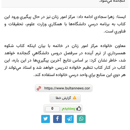
گنجانده مي‌شود.
ايسنا: زهرا سجادي ادامه داد: مركز امور زنان نيز در حال پيگيري ورود اين
كتاب به برنامه درسي دانشگاه‌ها با همكاري وزارت علوم، تحقيقات و
فناوري است.
معاون خانواده مركز امور زنان در خاتمه با بيان اينكه كتاب شكوه
همسرداري از ترم آينده در سرفصل دروس دانشگاهي گنجانده خواهد
شد، خاطر نشان كرد: بر اساس نتايج آخرين پيگيري‌ها در اين باره، ‌اين
كتاب در كنار كتاب تنظيم خانواده تدريس خواهد شد و استاد مي‌تواند از
هر دوي اين منابع براي واحد درسي خانواده استفاده كند.
گزارش خطا
پسندیدم
0