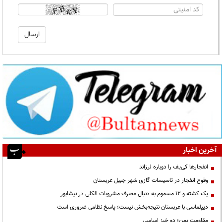
آخرین اخبار
انفجارها کی‌یف را دوباره لرزاند
وقوع انفجار در تاسیسات گازی شهر جبیل عربستان
یک کشته و ۱۲ مسموم به دنبال مصرف مشروبات الکلی در نیشابور
دیپلماسی با عربستان نتیجه‌بخش نیست؛ پاسخ نظامی ضروری است
مقاومت یمن؛ دو خیز اساسی