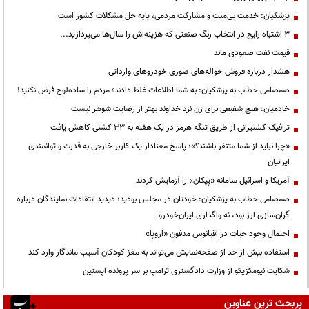
پزشکیان: خدمت بی‌منت و مشارکت مردمی، پایه حل مشکلات کشور است
3 اشتباه رایج در انتخاب رنگ صنعتی که هزینه‌اش را سال‌ها می‌پردازید...
قیمت نفت صعودی ماند
هشدار درباره فروش حواله‌های صوری خودروهای وارداتی
صمصامی خطاب به پزشکیان: به شما اطلاعات غلط دادند؛ مردم را ساده‌لوح فرض نکنید!
خادمیان: هیچ شفیعی برای زن نزد خداوند بهتر از رضایت شوهر نیست
ترافیک کشتیرانی از طریق تنگه هرمز در یک هفته به ۳۳ کشتی کاهش یافت
«چرا نباید از شما متنفر باشند؟»؛ پاسخ معنادار یک کاربر خارجی به قدرت و توانمندی
ایرانیان
آمریکا و اسرائیل سامانه «پیکان» را آزمایش کردند
صمصامی خطاب به پزشکیان: خودتان در مجلس بودید؛ دیدید انتقادات نمایندگان درباره
گران‌سازی ارز بود، نه واگذاری ایران‌خودرو
احتمال وجود حیات در اقیانوس مدفون «اروپا»
استفاده بیش از حد از صفحه‌نمایش می‌تواند به مغز کودکان آسیب ماندگار وارد کند
شکایت نیومکزیکو از وزارت دادگستری ترامپ بر سر پرونده اپستین
پربحث ترین عناوین