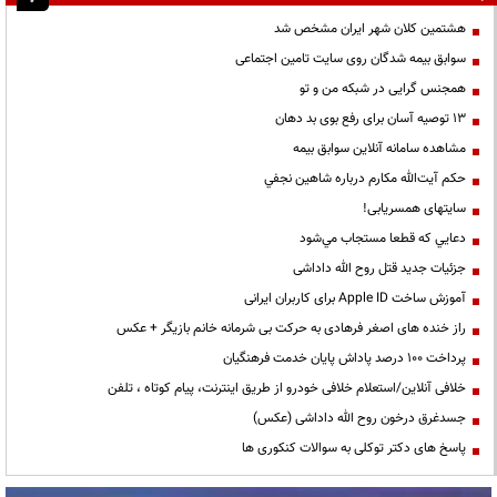
هشتمین کلان شهر ایران مشخص شد
سوابق بیمه شدگان روی سایت تامین اجتماعی
همجنس گرایی در شبکه من و تو
13 توصیه آسان برای رفع بوی بد دهان
مشاهده سامانه آنلاين سوابق بیمه
حكم آيت‌الله مكارم درباره شاهين نجفي
سایتهای همسریابی!
دعايي كه قطعا مستجاب مي‌شود
جزئیات جدید قتل روح الله داداشی
آموزش ساخت Apple ID برای کاربران ایرانی
راز خنده های اصغر فرهادی به حرکت بی شرمانه خانم بازیگر + عکس
پرداخت ۱۰۰ درصد پاداش پایان خدمت فرهنگیان
خلافی آنلاین/استعلام خلافی خودرو از طریق اینترنت، پیام کوتاه ، تلفن
جسدغرق درخون روح الله داداشی (عکس)
پاسخ های دکتر توکلی به سوالات کنکوری ها