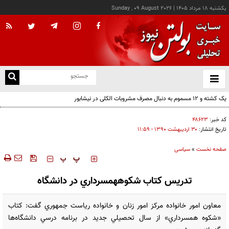
يکشنبه ۱۸ مرداد ۱۴۰۵
|
Sunday , 09 August 2026
از
و
ته
یک کشته و ۱۲ مسموم به دنبال مصرف مشروبات الکلی در نیشابور
ن
نو
کد خبر:
۴۸۶۲۳
تاریخ انتشار:
۳۰ ارديبهشت ۱۳۹۰ - ۱۱:۵۹
صفحه نخست
»
سیاسی
‍‍‍ پ
پ
تدريس‌ كتاب شكوه‎همسرداري در دانشگاه
معاون امور خانواده مركز امور زنان و خانواده رياست جمهوري گفت: كتاب
«شكوه همسرداري» از سال تحصيلي جديد در برنامه درسي دانشگاه‌ها