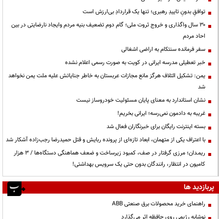
توافقِ بدونِ تاییدِ رهبری؛ تنها یک قراردادِ بی‌ارزش است
۳۰ سال واگذاری و خروج ثروت ملی؛ گام دوم تضعیف بنیه مردم وایجاد نارضایتی در بین
احاد مردم
سفر فرمانده سنتکام به اراضی اشغالی
خبر تعطیلی مدرسه ایرانی در کویت به صورت رسمی اعلام نشده
یمن: تشکیل ائتلاف هرگز مانع مجازات عربستان به خاطر جنایاتش علیه ملت یمن نخواهد
شد
نشان استاندارد به معنای پایان مسئولیت خودروساز نیست
غریبه به دادمون نمی‌رسه؛ ایرانی بخریم!
بسته اینترنت رایگان برای خبرنگاران فعال شد
با اعتراف یکی از متهمان، ابعاد تازه‌ای از پرونده ربایش و قتل حمیدرضا رجب‌زاده آشکار شد
ریمـدان؛ مرزی گرفتار در صف، کمبود زیرساخت و ضعف هماهنگی دستگاه‌ها / ۳ هزار
کامیون در انتظار، رانندگان بدون حتی یک سرویس بهداشتی!
پربازدید ها
راهنمای خرید محصولات برق صنعتی ABB
نوشابه رژیمی روی حافظه اثر می‌گذارد