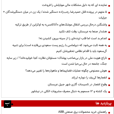
نماینده ای که به دلیل مشکلات مالی موبایلش را فروخت
۵ متهم در پرونده قتل حمیدرضا رجب‌زاده دستگیر شدند/ یک زن در میان دستگیرشدگان +
جزئیات
واشنگتن درحال بررسی انتقال موشک‌های «آتاکامس» به اوکراین از طریق ترکیه
هشدار صنعا به عربستان: وقت تلف نکنید
اعدام بد است اما قلب تپنده‌ای را از سینه بیرون کشیدن نه!
به همه ثابت می‌شود که دیپلماسی با رژیم پست سعودی بی‌فایده است| برای تنبیه
آل‌سعود باید با اقدام نظامی تحقیرشان کنیم
تاراج هویت ملی در بازار بی‌صاحب پوشاک؛ مسئولان نظارت کجا خوابیده‌اند؟ / زیر سایه
جنگ، جامعه در حال بی‌حیا شدن است
هوش مصنوعی چگونه عملیات فضاپیماها و ماهواره‌ها را تغییر می‌دهد؟
انفجارها کی‌یف را دوباره لرزاند
وقوع انفجار در تاسیسات گازی شهر جبیل عربستان
یک کشته و ۱۲ مسموم به دنبال مصرف مشروبات الکلی در نیشابور
پربازدید ها
راهنمای خرید محصولات برق صنعتی ABB