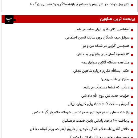
اتاق پول دولت در دل بورس؛ مستمری بازنشستگان، وثیقه بازی بزرگ‌ها
پربحث ترین عناوین
هشتمین کلان شهر ایران مشخص شد
سوابق بیمه شدگان روی سایت تامین اجتماعی
همجنس گرایی در شبکه من و تو
13 توصیه آسان برای رفع بوی بد دهان
مشاهده سامانه آنلاين سوابق بیمه
حكم آيت‌الله مكارم درباره شاهين نجفي
سایتهای همسریابی!
دعايي كه قطعا مستجاب مي‌شود
جزئیات جدید قتل روح الله داداشی
آموزش ساخت Apple ID برای کاربران ایرانی
راز خنده های اصغر فرهادی به حرکت بی شرمانه خانم بازیگر + عکس
پرداخت ۱۰۰ درصد پاداش پایان خدمت فرهنگیان
خلافی آنلاین/استعلام خلافی خودرو از طریق اینترنت، پیام کوتاه ، تلفن
جسدغرق درخون روح الله داداشی (عکس)