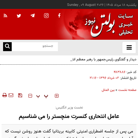
يکشنبه ۱۸ مرداد ۱۴۰۵
|
Sunday , 09 August 2026
از
و
ته
دیدار و گفتگوی رئیس‌جمهور با رهبر معظم انقلاب درباره مسائل اقتصادی و نظامی کشور
ن
نو
کد خبر:
۴۸۳۸۸۶
تاریخ انتشار:
۰۲ خرداد ۱۳۹۶ - ۲۱:۱۶
صفحه نخست
»
بین الملل
‍‍‍ پ
پ
نخست وزیر انگلیس:
عامل انتحاری کنسرت منچستر را می شناسیم
می پس از جلسه اضطراری امنیتی کابینه بریتانیا گفت هنوز روشن نیست که