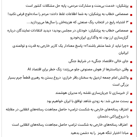
پزشکیان: خدمت بی‌منت و مشارکت مردمی، پایه حل مشکلات کشور است
صمصامی خطاب به پزشکیان: به شما اطلاعات غلط دادند؛ مردم را ساده‌لوح فرض نکنید!
3 اشتباه رایج در انتخاب رنگ صنعتی که هزینه‌اش را سال‌ها می‌پردازید...
صمصامی خطاب به پزشکیان: خودتان در مجلس بودید؛ دیدید انتقادات نمایندگان درباره
گران‌سازی ارز بود، نه واگذاری ایران‌خودرو
«چرا نباید از شما متنفر باشند؟»؛ پاسخ معنادار یک کاربر خارجی به قدرت و توانمندی
ایرانیان
جای خالی «اقتصاد جنگی» در شرایط جنگی
وقتی دیتاسنترها از هوش مصنوعی جلو می‌زنند؛ زنگ خطر برای اقتصاد AI
واکنش امام جمعه اردبیل به سخنان باقر خرازی: دروغ بستن به رهبری قطعاً جرم بسیار
بزرگی است
از خبرسازی تا جریان‌سازی نقشه راه مدیران هوشمند
بسنت مدعی شد: به زودی شاهد توافق با ایران خواهیم بود
اعتراف رسانه‌های خارجی به شکست ترامپ؛ حاصل مجاهدت رسانه‌های انقلابی در مقابله
با دروغ‌پراکنی دشمنان
اعتراف رسانه‌های خارجی به شکست ترامپ حاصل مجاهدت رسانه‌های انقلابی است
مبادا اختیار تنگه هرمز را به دشمن بدهید