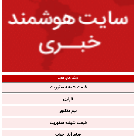
لینک های مفید
قیمت شیشه سکوریت
آلپاری
بیم دتکتور
قیمت شیشه سکوریت
فیلم آپنه خواب