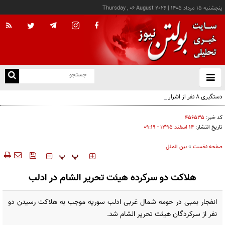
پنجشنبه ۱۵ مرداد ۱۴۰۵
|
Thursday , 06 August 2026
از
و
ته
دستگیری ۸ نفر از اشرار مسلح شاخص و مرتبطین گروهک‌های تروریستی
ن
نو
کد خبر:
۴۵۶۵۳۵
تاریخ انتشار:
۱۴ اسفند ۱۳۹۵ - ۰۹:۱۹
صفحه نخست
»
بین الملل
‍‍‍ پ
پ
هلاکت دو سرکرده هیئت تحریر الشام در ادلب
انفجار بمبی در حومه شمال غربی ادلب سوریه موجب به هلاکت رسیدن دو
نفر از سرکردگان هیئت تحریر الشام شد.