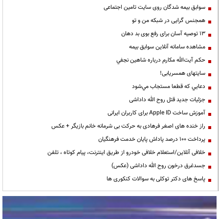
سوابق بیمه شدگان روی سایت تامین اجتماعی
همجنس گرایی در شبکه من و تو
13 توصیه آسان برای رفع بوی بد دهان
مشاهده سامانه آنلاين سوابق بیمه
حكم آيت‌الله مكارم درباره شاهين نجفي
سایتهای همسریابی!
دعايي كه قطعا مستجاب مي‌شود
جزئیات جدید قتل روح الله داداشی
آموزش ساخت Apple ID برای کاربران ایرانی
راز خنده های اصغر فرهادی به حرکت بی شرمانه خانم بازیگر + عکس
پرداخت ۱۰۰ درصد پاداش پایان خدمت فرهنگیان
خلافی آنلاین/استعلام خلافی خودرو از طریق اینترنت، پیام کوتاه ، تلفن
جسدغرق درخون روح الله داداشی (عکس)
پاسخ های دکتر توکلی به سوالات کنکوری ها