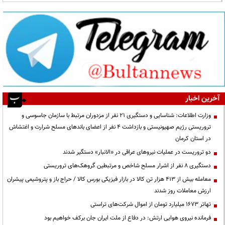
آخرین اخبار
وزارت اطلاعات: شناسایی و دستگیری ۲۱ نفر از مزدوران مرتبط با سازمان جاسوسی و
تروریستی رژیم صهیونیستی و بازداشت ۴ نفر از اعضای باندهای مسلح شرارت و اغتشاش
در استان کرمان
دو تروریست در عملیات نیروهای عراقی در «الانبار» دستگیر شدند
دستگیری ۸ نفر از اشرار مسلح شاخص و مرتبطین گروهک‌های تروریستی
معامله بیش از ۴۱۳ هزار تن کالا در بازار فیزیکی بورس کالا / حراج باز و پتروشیمی پیشران
ارزش معاملات روز شدند
تهاتر ۱۶۷۳ میلیارد تومان از اموال شرکت‌های تراستی
فرمانده نیروی هوایی ارتش: در دفاع از ملت ایران جان برکف خواهیم بود