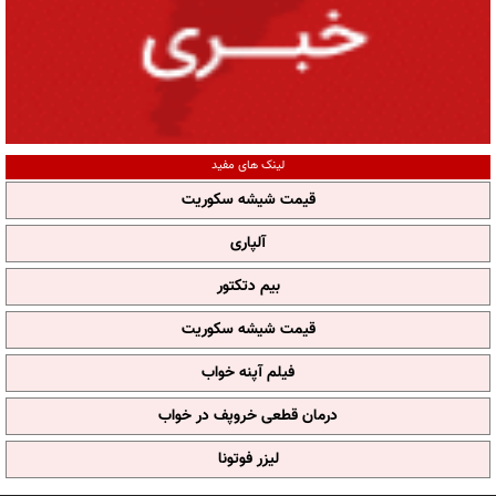
لینک های مفید
قیمت شیشه سکوریت
آلپاری
بیم دتکتور
قیمت شیشه سکوریت
فیلم آپنه خواب
درمان قطعی خروپف در خواب
لیزر فوتونا