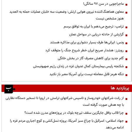
ماجراجویی در سن ۹۷ سالگی!
معاون هماهنگ‌کننده نیروی هوایی ارتش: وضعیت سه خلبان عملیات حمله به العدید
هنوز مشخص نیست
ترامپ: ترجیح می‌دهم با ایران به توافق برسم
گزارشی از حادثه دریایی در سواحل عمان
ونس: ایرانی‌ها طرف بسیار دشواری برای مذاکره هستند
رویترز: هشدار صریح ایران خطر شروع جنگ را متوقف کرد
گام جدید برای کاهش مصرف گاز در بخش خانگی
شکنجه رئیس بیمارستان کمال عدوان غزه در زندان رژیم صهیونیستی
تنگه هرمز قابل معامله نیست برای آمریکا معبر باز نکنید
پربازدید ها
از رانت‌ شرکتهای خودروساز و تاسیس شرکتهای تراستی در اروپا تا تسخیر دستگاه نظارتی
با چه هدفی صورت گرفته است
چرا قالب وافل جایگزین سقف تیرچه بلوک در پروژه‌های مدرن شده است؟
جهاد اسلامی: اسرائیل با چراغ سبز آمریکا، پروژه نسل‌کشی و کوچ اجباری مردم غزه را
ادامه می‌دهد