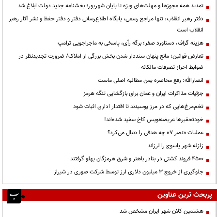
تمدید همه مجوزها و مهلت‌های ویژه تا پایان شهریور؛ بخشنامه جدید دولت ابلاغ شد
دفتر رهبر انقلاب: تنها مراجع رسمی، پایگاه اطلاع‌رسانی دفتر و دفتر حفظ و نشر آثار رهبر
انقلاب است
هزینه گزاف، دستاورد صفر؛ برگه رأی، پاسخی به ماجراجویی ترامپ
تعارض قوانین؛ مانع پنهان سنددار شدن بخش بزرگی از املاک/ ضرورت تجدیدنظر در
ضوابط احراز تصرفات مالکانه
انصارالله: رفع محاصره یمن مطالبه اصلی ماست
جزئیات مذاکرات ایران و عمان برای بازگشایی تنگه هرمز
تخم‌مرغ‌هایی که در مرز پوسیدند تا اقتدار اداری اثبات شود
خودتحقیرها عریضه‌نویس کاخ سفید شده‌اند!
عملیات «نصر ۷» چه هدفی را دنبال می‌کرد؟
زلزله شهر یاسوج را لرزاند
۴۵۰۰ فروند کشتی در بنادر باهنر و شرق هرمزگان پهلو گرفتند
جلوگیری از خروج ۳ میلیون دلاری ارز توسط شرکت صوری در شیراز
پربحث ترین عناوین
هشتمین کلان شهر ایران مشخص شد