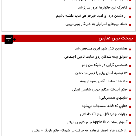
کالابرگ این خانوارها امروز شارژ شد
از دشمن ذره ای امید خیرخواهی نباید داشته باشیم
حمله نیروهای اسرائیلی به خبرنگار پرس‌تی‌وی
پربحث ترین عناوین
هشتمین کلان شهر ایران مشخص شد
سوابق بیمه شدگان روی سایت تامین اجتماعی
همجنس گرایی در شبکه من و تو
13 توصیه آسان برای رفع بوی بد دهان
مشاهده سامانه آنلاين سوابق بیمه
حكم آيت‌الله مكارم درباره شاهين نجفي
سایتهای همسریابی!
دعايي كه قطعا مستجاب مي‌شود
جزئیات جدید قتل روح الله داداشی
آموزش ساخت Apple ID برای کاربران ایرانی
راز خنده های اصغر فرهادی به حرکت بی شرمانه خانم بازیگر + عکس