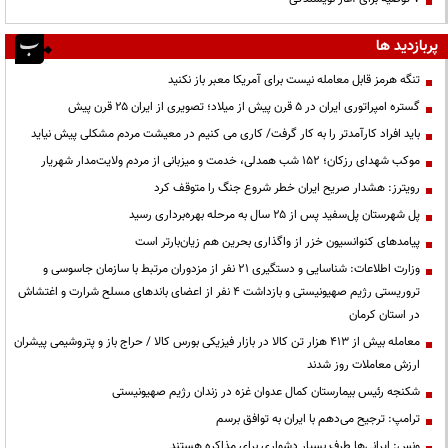
پربازدید ها
تنگه هرمز قابل معامله نیست برای آمریکا معبر باز نکنید
گستره امپراتوری ایران در ۵ قرن پیش از میلاد؛ تصویری از ایران ۲۵ قرن پیش
باید افراد کارآمدتر را به کار گرفت/ کاری می کنیم در معیشت مردم مشکلی پیش نیاید
موکب شهدای رزکان؛ ۱۵۲ شب همدلی، خدمت و میزبانی از مردم ولایت‌مدار شهریار
رویترز: هشدار صریح ایران خطر شروع جنگ را متوقف کرد
پل شهرستان پل‌سفید پس از ۲۵ سال به مرحله بهره‌برداری رسید
پیامدهای کنوانسیون خزر از واگذاری بحرین هم زیان‌بارتر است
وزارت اطلاعات: شناسایی و دستگیری ۲۱ نفر از مزدوران مرتبط با سازمان جاسوسی و
تروریستی رژیم صهیونیستی و بازداشت ۴ نفر از اعضای باندهای مسلح شرارت و اغتشاش
در استان کرمان
معامله بیش از ۴۱۳ هزار تن کالا در بازار فیزیکی بورس کالا / حراج باز و پتروشیمی پیشران
ارزش معاملات روز شدند
شکنجه رئیس بیمارستان کمال عدوان غزه در زندان رژیم صهیونیستی
ترامپ: ترجیح می‌دهم با ایران به توافق برسم
ونس: ایرانی‌ها طرف بسیار دشواری برای مذاکره هستند