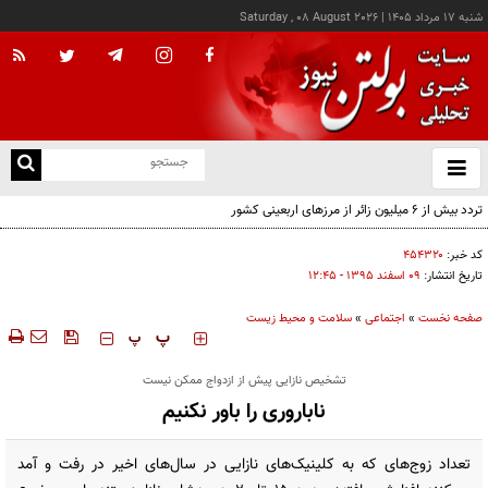
شنبه ۱۷ مرداد ۱۴۰۵
|
Saturday , 08 August 2026
از
و
ته
ن
نو
کد خبر:
۴۵۴۳۲۰
تاریخ انتشار:
۰۹ اسفند ۱۳۹۵ - ۱۲:۴۵
صفحه نخست
»
اجتماعی
»
سلامت و محیط زیست
‍‍‍ پ
پ
تشخیص نازایی پیش از ازدواج ممکن نیست
ناباروری را باور نکنیم
تعداد زوج‌های که به کلینیک‌های نازایی در سال‌های اخیر در رفت و آمد