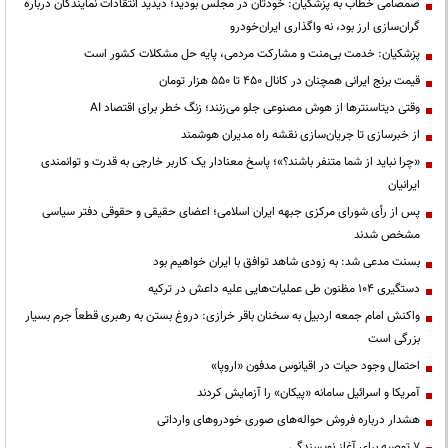
صمصامی خطاب به پزشکیان: خودتان در مجلس بودید؛ دیدید انتقادات نمایندگان درباره
گران‌سازی ارز بود، نه واگذاری ایران‌خودرو
پزشکیان: خدمت بی‌منت و مشارکت مردمی، پایه حل مشکلات کشور است
قیمت‌ برنج ایرانی همچنان در کانال ۴۵۰ تا ۵۵۰ هزار تومان
وقتی دیتاسنترها از هوش مصنوعی جلو می‌زنند؛ زنگ خطر برای اقتصاد AI
از خبرسازی تا جریان‌سازی نقشه راه مدیران هوشمند
«چرا نباید از شما متنفر باشند؟»؛ پاسخ معنادار یک کاربر خارجی به قدرت و توانمندی
ایرانیان
پس از رأی شورای مرکزی جبهه ایران اسلامی؛ اعضای حقیقی و حقوقی دفتر سیاسی
مشخص شدند
بسنت مدعی شد: به زودی شاهد توافق با ایران خواهیم بود
دستگیری ۱۰۴ مظنون طی عملیات‌هایی علیه داعش در ترکیه
واکنش امام جمعه اردبیل به سخنان باقر خرازی: دروغ بستن به رهبری قطعاً جرم بسیار
بزرگی است
احتمال وجود حیات در اقیانوس مدفون «اروپا»
آمریکا و اسرائیل سامانه «پیکان» را آزمایش کردند
هشدار درباره فروش حواله‌های صوری خودروهای وارداتی
۷ توصیه برای آغاز نویسندگی