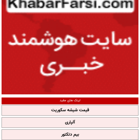
لینک های مفید
قیمت شیشه سکوریت
آلپاری
بیم دتکتور