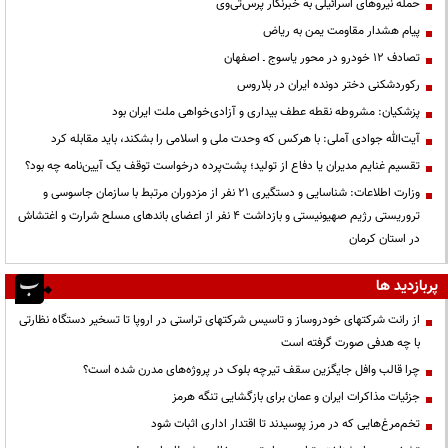
حمله نیروهای اسرائیلی به خبرنگار پرس‌تی‌وی
پیام هشدار مقاومت یمن به ریاض
تصادف ۱۲ خودرو در محور یاسوج ـ اصفهان
رکوردشکنی دختر دونده ایران در بلاروس
پزشکیان: مشروطه نقطه عطف بیداری و آزادی‌خواهی ملت ایران بود
آیت‌الله جوادی آملی: با هرکس که وحدت ملی و اسلامی را بشکند، باید مقابله کرد
تقسیم غنایم مدیران یا دفاع از تولید؛ پشت‌پرده درخواست توقف یک آیین‌نامه چه بود؟
وزارت اطلاعات: شناسایی و دستگیری ۲۱ نفر از مزدوران مرتبط با سازمان جاسوسی و
تروریستی رژیم صهیونیستی و بازداشت ۴ نفر از اعضای باندهای مسلح شرارت و اغتشاش
در استان کرمان
پربازدید ها
از رانت‌ شرکتهای خودروساز و تاسیس شرکتهای تراستی در اروپا تا تسخیر دستگاه نظارتی
با چه هدفی صورت گرفته است
چرا قالب وافل جایگزین سقف تیرچه بلوک در پروژه‌های مدرن شده است؟
جزئیات مذاکرات ایران و عمان برای بازگشایی تنگه هرمز
تخم‌مرغ‌هایی که در مرز پوسیدند تا اقتدار اداری اثبات شود