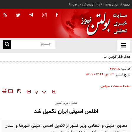
جمعه ۱۶ مرداد ۱۴۰۵
|
Friday , 07 August 2026
از
و
ته
هدف قرار گرفتن اتاق‌ فرماندهی مزدوران عربستان در یمن
ن
نو
کد خبر:
۲۹۹۹۶۸
تاریخ انتشار:
۲۳ مهر ۱۳۹۴ - ۱۴:۲۷
صفحه نخست
»
سیاسی
‍‍‍ پ
پ
معاون وزیر کشور
اطلس امنیتی ایران تکمیل شد
معاون امنیتی و انتظامی وزیر کشور از تکمیل اطلس امنیتی شهرها و استان