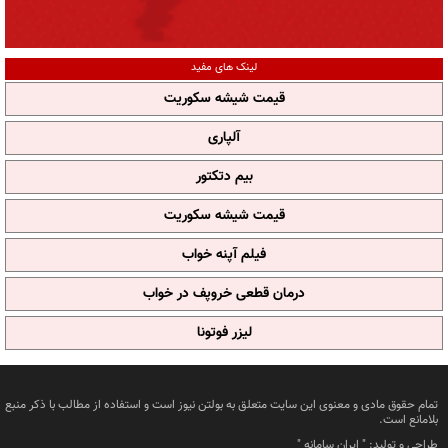
لینک های مفید
قیمت شیشه سکوریت
آلپاری
بیم دتکتور
قیمت شیشه سکوریت
فیلم آپنه خواب
درمان قطعی خروپف در خواب
لیزر فوتونا
تمام حقوق مادی و معنوی این سایت متعلق به بولتن نیوز است و استفاده از مطالب با ذکر منبع
بلامانع است.
طراحی و تولید: "
ایران سامانه
"