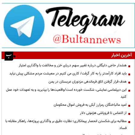
آخرین اخبار
هشدار حاجی دلیگانی درباره تغییر سهم دریای خزر و مخالفت با واگذاری امتیاز
باید افراد کارآمدتر را به کار گرفت/ کاری می کنیم در معیشت مردم مشکلی پیش نیاید
هدف قرار گرفتن اتاق‌ فرماندهی مزدوران عربستان در یمن
این دیپلماسی نمایشی، شکست خورده است/واقعیت‌ها را بپذیرید و به تعهدات خود عمل
کنید
امید مالباختگان رمزارز آبکی به فروش اموال محکومان
از التماس تا فروپاشی هژمونی دلار
مطالبه برای شکستن انحصار پیمانکاری؛ نظارت دقیق بر واگذاری پروژه‌ها، راهکار مقابله با
فساد