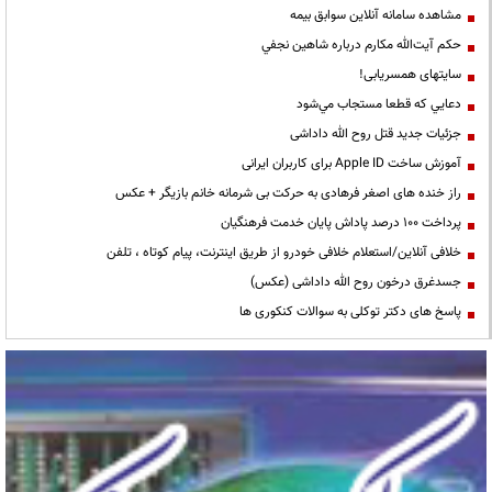
مشاهده سامانه آنلاين سوابق بیمه
حكم آيت‌الله مكارم درباره شاهين نجفي
سایتهای همسریابی!
دعايي كه قطعا مستجاب مي‌شود
جزئیات جدید قتل روح الله داداشی
آموزش ساخت Apple ID برای کاربران ایرانی
راز خنده های اصغر فرهادی به حرکت بی شرمانه خانم بازیگر + عکس
پرداخت ۱۰۰ درصد پاداش پایان خدمت فرهنگیان
خلافی آنلاین/استعلام خلافی خودرو از طریق اینترنت، پیام کوتاه ، تلفن
جسدغرق درخون روح الله داداشی (عکس)
پاسخ های دکتر توکلی به سوالات کنکوری ها