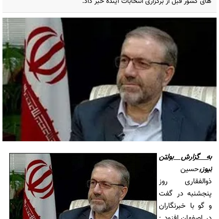
های کشور قبل از برگزاری انتخابات آینده خبر داد.
به گزارش
بولتن
نیوز
،
حسین
ذوالفقاری روز
پنجشنبه در گفت
و گو با خبرنگاران
در اصفهان افزود :