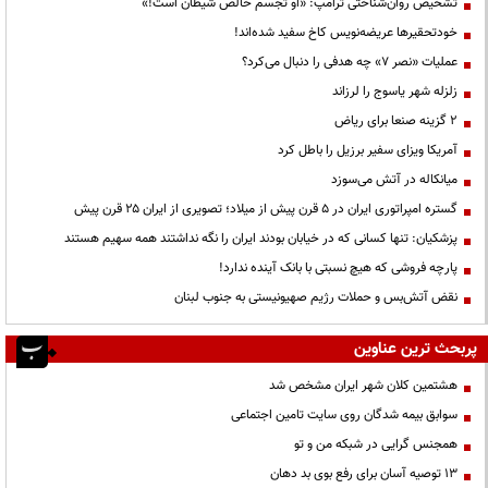
تشخیص روان‌شناختی ترامپ: «او تجسم خالص شیطان است!»
خودتحقیرها عریضه‌نویس کاخ سفید شده‌اند!
عملیات «نصر ۷» چه هدفی را دنبال می‌کرد؟
زلزله شهر یاسوج را لرزاند
۲ گزینه صنعا برای ریاض
آمریکا ویزای سفیر برزیل را باطل کرد
میانکاله در آتش می‌سوزد
گستره امپراتوری ایران در ۵ قرن پیش از میلاد؛ تصویری از ایران ۲۵ قرن پیش
پزشکیان: تنها کسانی که در خیابان بودند ایران را نگه نداشتند همه سهیم هستند
پارچه فروشی که هیچ نسبتی با بانک آینده ندارد!
نقض آتش‌بس و حملات رژیم صهیونیستی به جنوب لبنان
پربحث ترین عناوین
هشتمین کلان شهر ایران مشخص شد
سوابق بیمه شدگان روی سایت تامین اجتماعی
همجنس گرایی در شبکه من و تو
13 توصیه آسان برای رفع بوی بد دهان