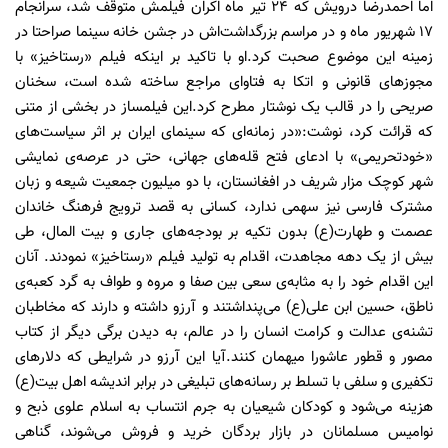
اما احمدرضا درویش که
24
تیر ماه اکران فیلمش متوقف شد، سرانجام
17
شهریور ماه و در مراسم بزرگداشت‌اش در جشن خانه سینما صراحتا در
زمینه این موضوع صحبت کرد.او با تاکید بر اینکه فیلم «رستاخیز» با
مجوزهای قانونی و اتکا به فتاوای مراجع ساخته شده است، سخنان
صریحی را در قالب یک نوشتار مطرح کرد.این فیلمساز در بخشی از متنی
که قرائت کرد، نوشت:«در زمانه‌ای که سینمای ایران بر اثر سیاست‌های
«خودتحریمی» با ادعای فتح قله‌های جهانی‌، حتی در عرصه‌ی نمایشی
شهر کوچک مزار شریف در افغانستان‌، با دو میلیون جمعیت شیعه و زبان
مشترک فارسی نیز سهمی ندارد‌، کسانی به قصد ترویج فرهنگ خاندان
عصمت و طهارت(ع) بدون تکیه بر بودجه‌های جاری و بیت المال‌، طی
بیش از یک دهه مجاهدت‌، اقدام به تولید فیلم «رستاخیز» نمودند. آنان
این اقدام خود را به مثابه‌ی سعی بین صفا و مروه و طواف به گرد کعبه‌ی
ناطق‌، حسین ابن علی(ع) می‌پنداشتند و آرزو داشته و دارند که مخاطبان
تشنه‌ی عدالت و کرامت انسان را در عالم،‌ به دیدن برگی دیگر از کتاب
مصور و قطور عاشورا میهمان کنند.آیا این آرزو در شرایطی که دلارهای
تکفیری و سلفی با تسلط بر رسانه‌های تبلیغی در برابر اندیشه‌ اهل بیت(ع)
هزینه می‌شود و کودکان شیعیان به جرم انتساب به اسلام علوی ذبح و
نوامیس مسلمانان در بازار بردگان خرید و فروش می‌شوند‌، گناهی