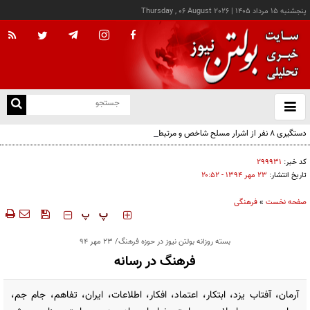
پنجشنبه ۱۵ مرداد ۱۴۰۵
|
Thursday , 06 August 2026
از
و
ته
دستگیری ۸ نفر از اشرار مسلح شاخص و مرتبطین گروهک‌های تروریستی
ن
نو
کد خبر:
۲۹۹۹۳۱
تاریخ انتشار:
۲۳ مهر ۱۳۹۴ - ۲۰:۵۲
صفحه نخست
»
فرهنگی
‍‍‍ پ
پ
بسته روزانه بولتن نیوز در حوزه فرهنگ/ 23 مهر 94
فرهنگ در رسانه
آرمان، آفتاب یزد، ابتکار، اعتماد، افکار، اطلاعات، ایران، تفاهم، جام جم،