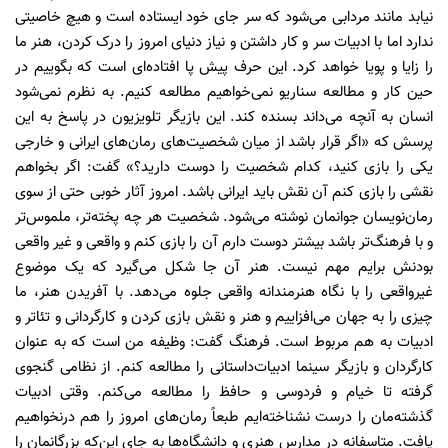
نیابد مانند مردابی می‌شود که سر جای خود ایستاده است و هیچ خاصیتی
ندارد اما با ادبیات سر و کار داشتن و نیاز دنیای امروز را درک کردن، هنر ما
را زایا و پویا خواهد ‌کرد. این حرف پیش پا افتاده‌ای است که بگوییم در
حین کار و مطالعه سناریو نمی‌خواهیم مطالعه کنیم. به نظرم نمی‌شود
انسان به آنچه می‌داند بسنده کند. این بازیگر تلویزیون در پاسخ به این
پرسش که «اگر قرار باشد از میان شخصیت‌های رمان‌های ایرانی و خارجی
یکی را بازی کنید، کدام شخصیت را دوست دارید؟» گفت: اگر بخواهم
نقشی را بازی کنم آن نقش باید ایرانی باشد. امروز آثار خوبی حتی از سوی
رمان‌نویسان جوانمان نوشته می‌شود. شخصیت هر چه پخته‌تر، ملموس‌تر
و با فرهنگ‌تر باشد بیشتر دوست دارم آن را بازی کنم و واقعی و غیر واقعی
بودنش برایم مهم نیست. هنر آن جا شکل می‌گیرد که یک موضوع
غیرواقعی را با نگاه هنرمندانه واقعی جلوه می‌دهد. با آفریدن هنر، ما
چیزی را به جهان می‌افزاییم و هنر و نقش بازی کردن و کارگردانی و تئاتر و
ادبیات به هم مربوط است. فرهنگ گفت: وظیفه من است که به عنوان
کارگردان و بازیگر سینما ادبیات‌داستانی را مطالعه کنم. از نظامی گنجوی
گرفته تا خیام و فردوسی و حافظ را مطالعه می‌کنم. وقتی ادبیات
گذشته‌مان را درست نشناخته‌ایم طبعاً رمان‌های امروز را هم درنخواهیم
یافت. متاسفانه در مدارس هنری و دانشگاه‌ها به جای این‌که بزرگانمان را