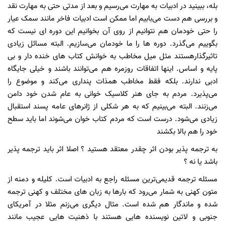
بله، ببینید در ادبیات به مهارت می‌رسیم و بعد از مدتی حتی به مهارت نقد
و بررسی هم دست می‌بابیم اما ممکن است ادبیات فاخر مانند سمک عیار
را حتی خودمان هم نتوانیم از روی آن بخوانیم این دوره ای نیست که
بگوییم می‌گذرد. دوره ها را ما خودمان می‌سازیم. البته مسائل زیادی
تاثیرگذارهستند مثل میل مخاطب به خوانش کتاب های خنده دار و بی
پایه و اساس. اینها اتفاقات روزمره هم می‌توانند باشند و خیلی جایگاه
ادبی ندارند. بلکه فقط مخاطب همذات پنداری می‌کند و موضوع را
می‌پذیرد. مردم به جای هنر کلاسیک خوانی به عام شدن خود دامن
می‌زنند. البته می‌بینیم که به هر شکلی از ژانرهای عامه پسند استقبال
زیادی می‌شود. درست است که مردم کتاب خوان می‌شوند اما باید سطح
خود را هم بالا بکشند
به ترجمه پذیر بودن اثر چقدر معتقد هستید ؟ اصلا اثر باید ترجمه پذیر
باشد یا نه ؟
مسئله ترجمه قدیمی‌ترین مسئله راجع به ادبیات است. کلیله و دمنه از
متون کهنی به شمار می‌رود که بارها به زبان های مختلف و کهنی ترجمه
شده و ماندگار هم شده است. مثال دیگری می‌زنم مثلا در آمریکای
جنوبی و لاتین نویسنده هایی هستند با ذهنیت هایی عجیب مانند