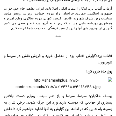
می‌کنیم تا در کنار ما، به ارتقای صفحه
«
فرهنگ در رسانه
»
کمک کنند
.
آرمان، آفتاب یزد، ابتکار، اعتماد، افکار، اطلاعات، ایران، تفاهم، جام جم، جوان،
جمهوری اسلامی، حمایت، خراسان، راه مردم، حمایت، روزان، رویش ملت،
سیاست روز،
شرق، شهروند، قانون، قدس، کیهان، مردم سالاری، وطن امروز و
همشهری روزنامه هایی هستند که روزانه به آن‌ها پرداخته و سعی می کنیم
گلچینی از بهترین های آنها را در یک سبد فرهنگی به خدمت شما عرضه کنیم
.
***
آفتاب یزد/گزارش آفتاب یزد از معضل خرید و فروش نقش در سینما و
تلویزیون:
پول بده بازی کن!
یوسف خاکیان: سینما، سینما و باز هم سینما. رویای دست نیافتنی
بسیاری از جوانانی که دوست دارند وارد این جرگه شوند. برخی شان به
وسیله راه هایی که در ادامه این گزارش به آنها اشاره خواهیم کرد داخلش
می شوند و بسیاری شان نیز هر کاری می کنند نمی توانند به رویای خود