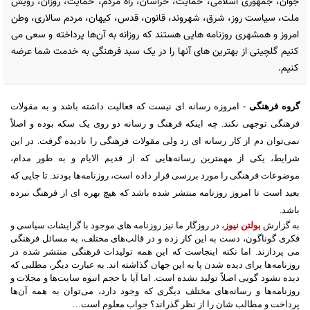
جوان، جمهوری اسلامی، حمایت، خراسان، راه مردم، حمایت، روزان، رویش
ملت، سیاست روز، شرق، شهروند، قانون، قدس، کیهان، مردم سالاری، وطن
امروز و همشهری روزنامه هایی هستند که روزانه به آن‌ها پرداخته و سعی می
کنیم گلچینی از بهترین های آنها را در یک سبد فرهنگی به خدمت شما عرضه
کنیم.
گروه فرهنگی
-
امروزه رسانه ای نیست که فعالیت داشته باشد و به مقولات
فرهنگی توجهی نکند
.
چه اینکه فرهنگ و رسانه دو روی یک سکه بوده و اصلاً
نمی‌توان دم از کار رسانه ای زد ولی مقولات فرهنگی را نادیده گرفت
.
در این
شرایط، یکی از مهمترین رسانه‌هایی که از قدیم الایام و به طور مدام،
موضوعات فرهنگی را مورد بررسی قرار داده است، روزنامه‌ها بودند
.
تا جایی که
بعید است تا امروز روزنامه منتشر شده باشد که هیچ بهره ای از فرهنگ نبرده
باشد
.
به گزارش
بولتن نیوز
،
در روزگار ما نیز روزنامه های موجود با گرایشات سیاسی و
فکری گوناگون، دست به این کار زده و در قالب‌های مختلف، به مسائل فرهنگی
می پردازند
.
اما نکته اینجاست که این همه تولیدات فرهنگی منتشر شده در
روزنامه‌ها برای دیده شدن پا به این جهان گذاشته اند
.
به عبارت دیگر، مطلبی که
دیده نشود گویی اصلاً تولید نشده است
.
اما آیا با حجم انبوه سایت‌ها و مجلات و
روزنامه‌ها و رسانه‌های مختلف دیگری که وجود دارد، می‌توان به همه آن‌ها
پرداخت و مطالب شان را از نظر گذراند؟ جواب معلوم است…