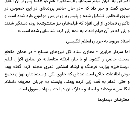
اعتراض به اکران فیلم سینمایی «رستاخیز» هم دو هفته پس از آن اتفاق
سخن گفت و خبر داد که «در حال حاضر پرونده‌ای در این خصوص در
نیروی انتظامی تشکیل شده و پلیس برای بررسی موضوع وارد شده است و
تاکنون تعدادی از این افراد که فیلم‌شان نیز منتشرشده بود، دستگیر شدند
و زنی که در آن فیلم اقدام به قمه زنی کرد، شناسایی شده است.»
اسناد مربوط به جریان اسلام انگلیسی
اما سردار جزایری - معاون ستاد کل نیروهای مسلح - در همان مقطع
مبحث خاصی را گشود. او با بیان اینکه متاسفانه در تعلیق اکران فیلم
«رستاخیز» وزارت فرهنگ و ارشاد اسلامی قدری عجله کرد، گفته بود:
برخی اطلاعات حاکی است عده‌ای که جلوی یکی از سینماهای تهران تجمع
و حتی اقدام به قمه زنی کرده بودند، وابسته به جریان معروف «اسلام
انگلیسی» بوده‌اند و اسناد و مدارک آن در اختیار نهاد مسوول است.
معترضان دیندارنما
وزیر ارشاد نیز در گفت‌وگو با ایسنا، با اشاره به حواشی رستاخیز گفته بود