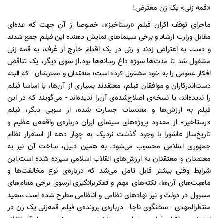
«قمه زنی» یک زن معترض!
ماجرای توقف اکران فیلم «رستاخیز»، خصوصا از آن جهت که عده‌ای
مقابل وزارت ارشاد و برخی سینماهای نمایش دهنده این فیلم جمع شدند
و دست به اعتراض زدند و زنی در یک اقدام خارج از عُرف، به قمه زنی
مشغول شد تا مدت‌ها سوژه‌ داغ رسانه‌ها بود.از سوی دیگر، یک تناقض
افکار عمومی را به خود مشغول کرده است؛ منتقدان و معترضان - که البته
دست‌اندرکاران و موافقان فیلم، معتقدند بسیاری از آن‌ها، یا اساسا فیلم
را ندیده‌اند، یا نسخه‌ی اصلاح‌شده‌ی آن‌را ندیده‌اند - می‌گویند که در این
فیلم به ارزش‌ها و مقدسات جسارت شده، از سویی دیگر، فیلم
«رستاخیز» از معدود پروژه‌های سینمای ایران درباره‌ی واقعه‌ی عظیم و
تاریخ‌ساز عاشورا با وجود گذشت نزدیک به چهار دهه از استقرار نظام
جمهوری اسلامی محسوب می‌شود. به همین دلیل، ساخت آن نیز به
معتمدان و معتقدان به ارزش‌های انقلاب اسلامی سپرده شده است.این
شرایط وقتی بیشتر قابل‌ تامل‌ می‌شد که درباره‌ی نوع مخالفت‌ها و
ماهیت‌های آن‌ها، نکته‌های مهم و تفکربرانگیزی ازسوی برخی مقام‌های
مسوول در دولت و نیز نهادهای نظامی و انتظامی مطرح شده است.سعید
منتظرالمهدی - سخنگوی ناجا - درباره‌ی پرونده‌ی فیلم قمه‌زنی یک زن در