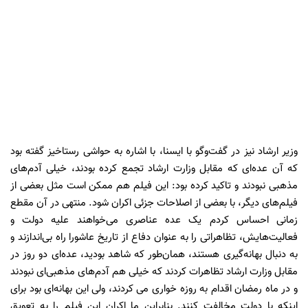
که آن عده‌ای که مقابل وزارت ارشاد تجمع کرده بودند، خیلی آدم‌های
مذهبی نبودند و تاکید کرده بود: این فیلم هم ممکن است مثل بعضی از
فیلم‌های دیگر، با بعضی از اصلاحات جزئی اکران شود. منتهی در آن مقطع
زمانی احساس کردم یک عده عناصری می‌خواهند علیه دولت و
فعالیت‌هایش، تظاهراتی را به عنوان دفاع از تاریخ عاشورا راه بی‌اندازند و
به دنبال بهانه‌گیری هستند، همان‌طور که شاهد بودید، عده‌ای دو روز در
مقابل وزارت ارشاد تظاهرات کردند که خیلی هم آدم‌های مذهبی‌ای نبودند
و در ماه رمضان اقدام به روزه خواری می کردند، ولی این بهانه‌ای بود برای
اینکه با دولت مخالفت کنند. بنابراین ما اکران این فیلم را به تعویق
انداختیم بخصوص که نمی‌خواستیم جشن هسته‌ای تحت‌الشعاع این
موضوع قرار بگیرد.در حالی چندین مسوول سیاسی، انتظامی و فرهنگی
درباره‌ی موضوع و ماهیت افراد تجمع‌کننده مقابل وزارت ارشاد و سینما
شکوفه متفق‌القول سخن گفتند و تاکید داشتند ماهیت آنها واقعا مذهبی
نبوده است، که طی یک سال گذشته تعبیر «اسلام انگلیسی» از سوی مقام
معظم رهبری بارها مطرح و نسبت به آن هشدار داده شده است.
ابتکار/«اپرای عاشورا» اولین قدم ملی در اپرای ملی است
بهزاد عبدی «اپرای عاشورا» را اولین قدم ملی در اپرای ملی دانست و گفت: