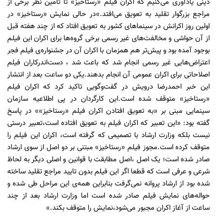
دینی یادآوری می‌کنیم که اکران فیلم «رستاخیز» تا تامین نظر برخی از
مراجع بزرگوار تقلید به تعویق می‌افتد.»در حالی نمایش «رستاخیز» در
اولین روز اکرانش در سینماهای کشور به تعویق افتاد که از چند هفته قبل
از آن حواشی و مخالفت‌های غیر رسمی برخی گروه‌ها برای اکران این فیلم
بوجود آمده بود و پیش‌تر هم همزمان با اکران آن در جشنواره‌ی فیلم فجر
اعتراض‌هایی غیر رسمی انجام شد که باعث شد ، دست‌اندرکاران فیلم
اصلاحاتی برای اکران عمومی آن انجام بدهند.یکی دو ساعت بعد از انتشار
این خبر احمدرضا درویش در گفت‌وگویی تاکید کرد که اکران فیلم
«رستاخیز» متوقف شده است.این کارگردان در پی اطلاعیه سازمان
سینمایی مبنی بر «به تعویق افتادن اکران فیلم «رستاخیز»» در پاسخ
گفته بود: «این تعبیر که اکران فیلم به تعویق افتاده است،تعبیر درستی
نیست بلکه وزارت ارشاد با تصمیمی که گرفته است، اکران این فیلم را
متوقف کرده‌ است.مجوز فیلم «رستاخیز» مبتنی بر دو اصل از سوی ارشاد
صادر شده است؛ یک اصل ،اصل مطابقت با قوانین و اصلی دیگر به لحاظ
شرعی و عرفی است که قطعا اگر این فیلم بدون تایید مراجع تقلید ساخته
شده بود از ارشاد پروانه نمی‌گرفت بنابراین همه‌ی این مراحل طی شده و
حواله‌های نمایش فیلم صادر شده است اما وزارت ارشاد بعد از چند
ساعت از آغاز اکران مجبور می‌شود،نمایش را متوقف بکند.»