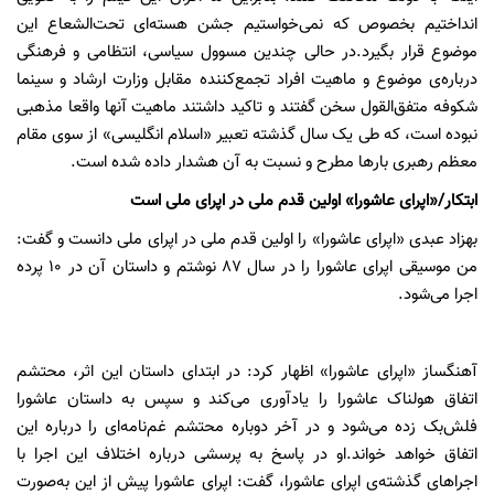
من موسیقی اپرای عاشورا را در سال
87
نوشتم و داستان آن در
10
پرده
اجرا می‌شود.
آهنگساز «اپرای عاشورا» اظهار کرد: در ابتدای داستان این اثر، محتشم
اتفاق هولناک عاشورا را یادآوری می‌کند و سپس به داستان عاشورا
فلش‌بک زده می‌شود و در آخر دوباره محتشم غم‌نامه‌ای را درباره این
اتفاق خواهد خواند.او در پاسخ به پرسشی درباره اختلاف این اجرا با
اجراهای گذشته‌ی اپرای عاشورا، گفت:‌ اپرای عاشورا پیش از این به‌صورت
عروسکی اجرا شده بود؛ اما امسال برای اولین‌بار به‌صورت زنده در مقابل
تماشاچیان اجرا می‌شود که این اتفاق جدیدی است.در نشستی که
22
مهرماه در تالار وحدت برگزار شد، علی رهبری - مدیر هنری اپرای عاشورا -
نیز گفت: کلمه «اپرا» در زبان فارسی اشتباه به کار می‌رود و بهتر است به
جای آن از کلمه «تئاتر» و درباره «اپرای عاشورا» از «تعزیه» استفاده
کنیم.در بخش دیگری از این نشست، نصیر حیدریان - رهبر ارکستر
سمفونیک تهران در اجرای اپرای عاشورا - اجرای اپرای عاشورا را در ایران،
قدم مثبتی برای فرهنگ جامعه دانست و گفت: واقعیت این است که ایران
ارکستر سمفونیک دارد و در آن اپرا اجرا می‌شود. در حالی که در دیگر