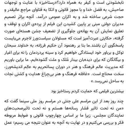
نابخشودنی است و کیفر به همراه دارد؟«رستاخیز» با عنایت و توجهات
صاحبش‌، به فضل خدا و با مجوز قانونی و اتکا به فتاوای مراجع عالیقدر و
حجت شرعی ساخته شد و به اکران عمومی درآمد. آنچه براثر تصمیم
مدیران دولتی مبنی بر پایین کشیدن این فیلم از پرده‌ی اکران و توقف و
تعلیق نمایش آن به بهانه‌ی جلوگیری از تضعیف جشن هسته‌ای صورت
گرفته، حکایتی عبرت‌آمیز است که مسئولان سیاست‌ورز لاجرم می‌بایست
پاسخگوی آن باشند.ما بنا بر رهنمود آن حکیم فرزانه‌، به خداوند سبحان
توکل و برباور خود ایستادگی خواهیم کرد و سینه پردردمان را نه برای اغیار
و بیگانگان که برای دیده‌بان بیدار مُلک و ملت گشوده‌ایم. ما براین باوریم
که مدیریت عالم فرهنگ و هنر در دوران پساتحریم به عالِم اندیشه‌ورز‌،
سخت‌ محتاج است. «غافله فرهنگ و هنر بی‌چراغ هدایت و کشتی نجات
به ساحل نمی‌رسد.»
بیشترین فیلمی که حمایت کردم رستاخیز بود
چند روز بعد از این مراسم علی جنتی در مراسم روز ملی سینما گفت که
«من نه تحت تاثیر فشار رسانه‌ها هستم و نه تحت تاثیرصحبت‌های
نمایندگان مجلس. زیرا ما بر اساس چهارچوب قانونی و ضوابط مربوطه
فکر و بررسی می‌کنیم و در نهایت به آنچه به عنوان نتیجه می رسیم؛ عمل