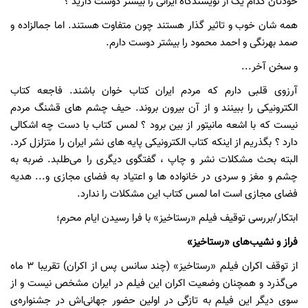
خودتان کدام یک از نویسندگاه ایرانی را بیشتر دوست دارید ؟
همه شان خوب و تاثیر گذار هستند چون متفاوت هستند. اما جمالزاده و
صمد بهرنگی و احمد محمود را بیشتر دوست دارم.
و سخن آخر...
آرزوی قلبی دارم که مردم ایران کتاب خوان باشند. فاجعه کتاب
الکترونیکی را ببینند و از آن بیرون بروند. حیف چشم های قشنگ مردم
نیست که با اشعه مانیتور از بین برود ؟ لمس کتاب با دست چه اشکالی
دارد ؟ بگذریم از اینکه کتاب الکترونیکی پایه های نشر ایران را متزلزل کرد.
البته بحث مشکلات نشر و چاپ ، گفتگوی دیگری را می‌طلبد. ضربه به
چشم و مغز و سردی در خانواده ها و اعتیاد به فضای مجازی و... هدیه
فضای مجازی است اما لمس کتاب این مشکلات را ندارد.
ابتکار/بررسی توقیف فیلم «رستاخیز» با فرا رسیدن ایام محرم؛
فراز و نشیب‌های «رستاخیز»
از توقف اکران فیلم «رستاخیز» (چند سانس پس از اکران) تقریبا
3
ماه
می‌گذرد و همچنان وضعیت اکران این فیلم در ایران مشخص نیست و از
سوی دیگر این فیلم به تازگی در اولین حضور جهانی‌اش در جشنواره‌ی