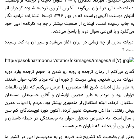
مجتبی حدیدی: مهرداد انتظاری با
300
عنوان تالیف و ترجمه از وضعیت
ادبیات داستانی در ایران می‌گوید. آخرین اثر وی ترجمه شازده کوچولو اثر
آنتوان دوسنت اگزوپری است که در بهار
1394
توسط انتشارات فرادید نگار
به چاپ رسیده است. ایشان از صحبت بیشتر راجع به کارنامه ادبی خود
می‌گذرد و با فروتنی سوال دوم را پاسخ می‌دهد.
ادبیات مدرن از چه زمانی در ایران آغاز می‌شود و سیر آن به کجا رسیده
است ؟
گمان می‌کنم از زمان ترجمه و روبه رو شدن با حجم ترجمه وارد دوره
ادبیات مدرن شدیم. یعنی درست از دوره ای که مردم کتاب خوان شدند.
به طور مثال ادبیات ذبیح الله منصوری را عرض می‌کنم که دارای تالیفات
فراوان بود و مردم به طرز عجیبی ازایشان و آقای حسینعلی مستعان
استقبال کردند. البته استقبال از منصوری بیشتر بود. مردم با ادبیات مدرن
پیش رفتند. اما الان وضعیت تغییر کرده. اکنون دوره نویسندگان کم سن
و سال است. به خصوص دختران جوان به نویسندگی در حیطه داستان و
رمان روی آورده اند که فراوان هم هستند.
یعنی این وضعیت که تشریح شد ضربه ای به مدرنیسم ادبی در کشور ما