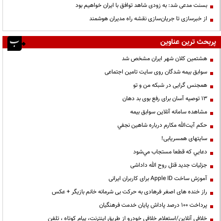
بسنت مدعی شد: به زودی شاهد توافق با ایران خواهیم بود
از خبرسازی تا جریان‌سازی نقشه راه مدیران هوشمند
پربحث ترین عناوین
هشتمین کلان شهر ایران مشخص شد
سوابق بیمه شدگان روی سایت تامین اجتماعی
همجنس گرایی در شبکه من و تو
13 توصیه آسان برای رفع بوی بد دهان
مشاهده سامانه آنلاين سوابق بیمه
حكم آيت‌الله مكارم درباره شاهين نجفي
سایتهای همسریابی!
دعايي كه قطعا مستجاب مي‌شود
جزئیات جدید قتل روح الله داداشی
آموزش ساخت Apple ID برای کاربران ایرانی
راز خنده های اصغر فرهادی به حرکت بی شرمانه خانم بازیگر + عکس
پرداخت ۱۰۰ درصد پاداش پایان خدمت فرهنگیان
خلافی آنلاین/استعلام خلافی خودرو از طریق اینترنت، پیام کوتاه ، تلفن