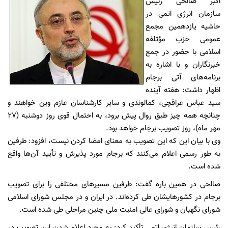
اکبر صالحی رئیس
سازمان انرژی اتمی در
حاشیه یازدهمین مجمع
عمومی حزب مؤتلفه
اسلامی با حضور در جمع
خبرنگاران و با اشاره به
برنامه‌های آتی برجام
اظهار داشت: هفته آینده
سید عباس عراقچی، کمالوندی و سایر کارشناسان عازم وین خواهند و
چنانچه همه چیز طبق روال پیش برود، به احتمال قوی روز دوشنبه (27
مهر ماه)، روز تصویب برجام خواهد بود.
وی با بیان این که این تصویب به معنای امضا کردن نیست، افزود: طرفین
به طور رسمی اعلام می‌کنند که برجام مورد پذیرش و تأیید آن‌ها واقع
شده است.
صالحی در همین باره گفت: طرفین مسیرهای مختلفی را برای تصویب
برجام در کشورهایشان طی کرده‌اند. در ایران و در مجلس شورای اسلامی
شورای نگهبان و شورای عالی امنیت ملی چنین مراحلی طی شده است.
رئیس سازمان انرژی اتمی تأکید کرد: به مجرد اعلام شدن این تصویب در