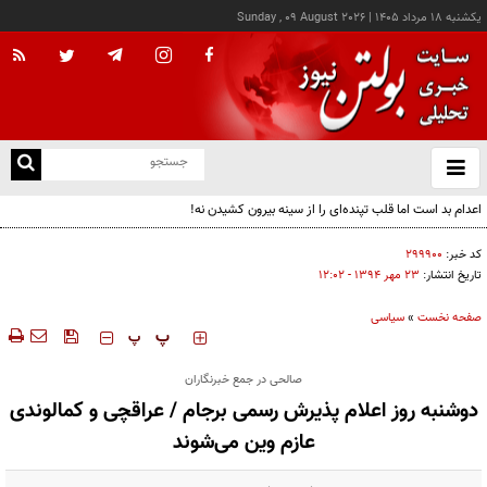
يکشنبه ۱۸ مرداد ۱۴۰۵
|
Sunday , 09 August 2026
از
و
ته
اعدام بد است اما قلب تپنده‌ای را از سینه بیرون کشیدن نه!
ن
نو
کد خبر:
۲۹۹۹۰۰
تاریخ انتشار:
۲۳ مهر ۱۳۹۴ - ۱۲:۰۲
صفحه نخست
»
سیاسی
‍‍‍ پ
پ
صالحی در جمع خبرنگاران
دوشنبه روز اعلام پذیرش رسمی برجام / عراقچی و کمالوندی
عازم وین می‌شوند