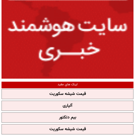
لینک های مفید
قیمت شیشه سکوریت
آلپاری
بیم دتکتور
قیمت شیشه سکوریت