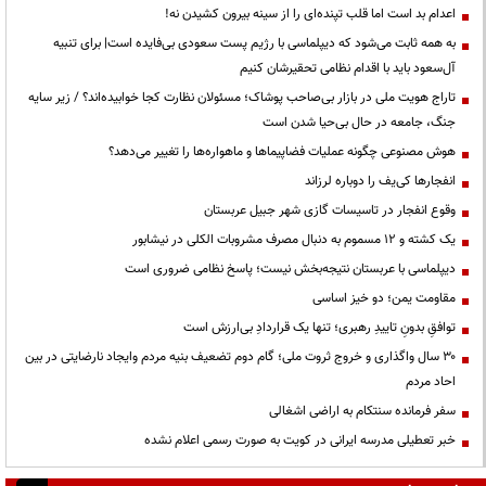
اعدام بد است اما قلب تپنده‌ای را از سینه بیرون کشیدن نه!
به همه ثابت می‌شود که دیپلماسی با رژیم پست سعودی بی‌فایده است| برای تنبیه
آل‌سعود باید با اقدام نظامی تحقیرشان کنیم
تاراج هویت ملی در بازار بی‌صاحب پوشاک؛ مسئولان نظارت کجا خوابیده‌اند؟ / زیر سایه
جنگ، جامعه در حال بی‌حیا شدن است
هوش مصنوعی چگونه عملیات فضاپیماها و ماهواره‌ها را تغییر می‌دهد؟
انفجارها کی‌یف را دوباره لرزاند
وقوع انفجار در تاسیسات گازی شهر جبیل عربستان
یک کشته و ۱۲ مسموم به دنبال مصرف مشروبات الکلی در نیشابور
دیپلماسی با عربستان نتیجه‌بخش نیست؛ پاسخ نظامی ضروری است
مقاومت یمن؛ دو خیز اساسی
توافقِ بدونِ تاییدِ رهبری؛ تنها یک قراردادِ بی‌ارزش است
۳۰ سال واگذاری و خروج ثروت ملی؛ گام دوم تضعیف بنیه مردم وایجاد نارضایتی در بین
احاد مردم
سفر فرمانده سنتکام به اراضی اشغالی
خبر تعطیلی مدرسه ایرانی در کویت به صورت رسمی اعلام نشده