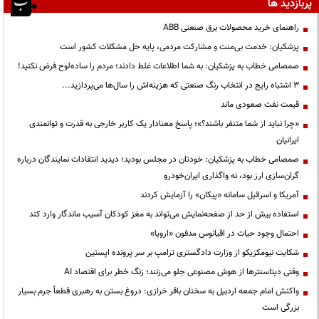
پربازدید ها
راهنمای خرید محصولات برق صنعتی ABB
پزشکیان: خدمت بی‌منت و مشارکت مردمی، پایه حل مشکلات کشور است
صمصامی خطاب به پزشکیان: به شما اطلاعات غلط دادند؛ مردم را ساده‌لوح فرض نکنید!
3 اشتباه رایج در انتخاب رنگ صنعتی که هزینه‌اش را سال‌ها می‌پردازید...
قیمت نفت صعودی ماند
«چرا نباید از شما متنفر باشند؟»؛ پاسخ معنادار یک کاربر خارجی به قدرت و توانمندی
ایرانیان
صمصامی خطاب به پزشکیان: خودتان در مجلس بودید؛ دیدید انتقادات نمایندگان درباره
گران‌سازی ارز بود، نه واگذاری ایران‌خودرو
آمریکا و اسرائیل سامانه «پیکان» را آزمایش کردند
استفاده بیش از حد از صفحه‌نمایش می‌تواند به مغز کودکان آسیب ماندگار وارد کند
احتمال وجود حیات در اقیانوس مدفون «اروپا»
شکایت نیومکزیکو از وزارت دادگستری ترامپ بر سر پرونده اپستین
وقتی دیتاسنترها از هوش مصنوعی جلو می‌زنند؛ زنگ خطر برای اقتصاد AI
واکنش امام جمعه اردبیل به سخنان باقر خرازی: دروغ بستن به رهبری قطعاً جرم بسیار
بزرگی است