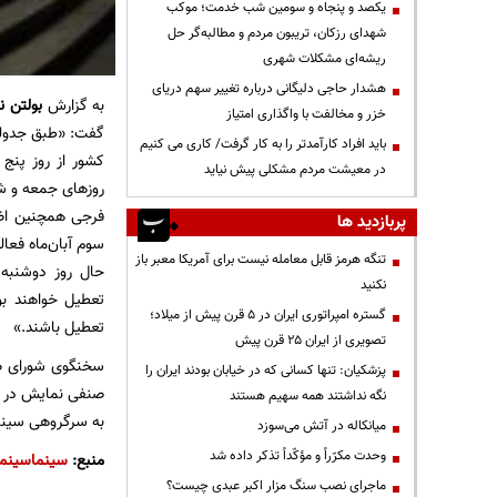
یکصد و پنجاه و سومین شب خدمت؛ موکب
شهدای رزکان، تریبون مردم و مطالبه‌گر حل
ریشه‌ای مشکلات شهری
هشدار حاجی دلیگانی درباره تغییر سهم دریای
به گزارش
بولتن ن
خزر و مخالفت با واگذاری امتیاز
گفت: «طبق جدولی
باید افراد کارآمدتر را به کار گرفت/ کاری می کنیم
در معیشت مردم مشکلی پیش نیاید
روزهای جمعه و شنب
فرجی همچنین اضا
پربازدید ها
سوم آبان‌ماه فعالی
تنگه هرمز قابل معامله نیست برای آمریکا معبر باز
حال روز دوشنبه 
نکنید
تعطیل خواهند بو
گستره امپراتوری ایران در ۵ قرن پیش از میلاد؛
تعطیل باشند.»
تصویری از ایران ۲۵ قرن پیش
سخنگوی شورای صنف
پزشکیان: تنها کسانی که در خیابان بودند ایران را
صنفی نمایش در ای
نگه نداشتند همه سهیم هستند
به سرگروهی سینما کورش، «
میانکاله در آتش می‌سوزد
وحدت مکرّراً و مؤکّداً تذکر داده شد
منبع:
سینماسینما
ماجرای نصب سنگ مزار اکبر عبدی چیست؟