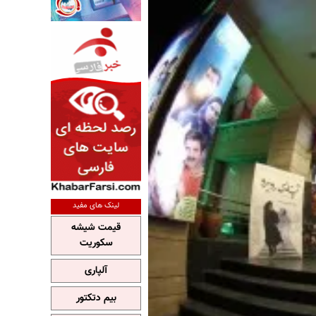
لینک های مفید
قیمت شیشه
سکوریت
آلپاری
بیم دتکتور