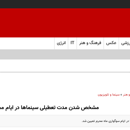
زشی
عکس
فرهنگ و هنر
IT
انرژی
 هنر
»
سینما و تلویزیون
مشخص شدن مدت تعطیلی سینما‌ها در ایام مح
در ایام سوگواری ماه محرم تعیین شد.