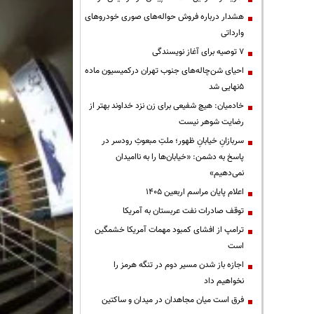
هشدار درباره فروش حواله‌های صوری خودروهای
وارداتی
۷ توصیه برای آغاز نویسندگی
احیای شن‌چاله‌های جنوب تهران درکمیسیون ماده
۵نهایی شد
خادمیان: هیچ شفیعی برای زن نزد خداوند بهتر از
رضایت شوهر نیست
سربازانِ خیابانِ ظهور؛ ملتِ مبعوثِ رودسر در
پاسخ به دشمن: «خیابان‌ها را به ناامیدان
نمی‌دهیم»
اعلام پایان مراسم اربعین ۱۴۰۵
توقف صادرات نفت عربستان به آمریکا
ترامپ از افشای کمبود مهمات آمریکا خشمگین
است
اجازه باز شدن مسیر دوم در تنگه هرمز را
نخواهیم داد
فرق است میان مجاهدان در میدان و ساکتین