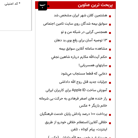
* کد امنیتی
پربحث ترین عناوین
هشتمین کلان شهر ایران مشخص شد
سوابق بیمه شدگان روی سایت تامین اجتماعی
همجنس گرایی در شبکه من و تو
13 توصیه آسان برای رفع بوی بد دهان
مشاهده سامانه آنلاين سوابق بیمه
حكم آيت‌الله مكارم درباره شاهين نجفي
سایتهای همسریابی!
دعايي كه قطعا مستجاب مي‌شود
جزئیات جدید قتل روح الله داداشی
آموزش ساخت Apple ID برای کاربران ایرانی
راز خنده های اصغر فرهادی به حرکت بی شرمانه
خانم بازیگر + عکس
پرداخت ۱۰۰ درصد پاداش پایان خدمت فرهنگیان
خلافی آنلاین/استعلام خلافی خودرو از طریق
اینترنت، پیام کوتاه ، تلفن
جسدغرق درخون روح الله داداشی (عکس)