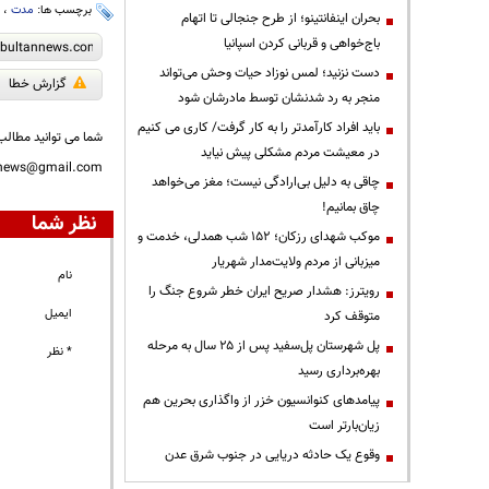
برچسب ها:
مدت
،
ت
بحران اینفانتینو؛ از طرح جنجالی تا اتهام
باج‌خواهی و قربانی کردن اسپانیا
دست نزنید؛ لمس نوزاد حیات وحش می‌تواند
گزارش خطا
منجر به رد شدنشان توسط مادرشان شود
باید افراد کارآمدتر را به کار گرفت/ کاری می کنیم
شما می توانید مطالب 
در معیشت مردم مشکلی پیش نیاید
nnews@gmail.com
چاقی به دلیل بی‌ارادگی نیست؛ مغز می‌خواهد
چاق بمانیم!
نظر شما
موکب شهدای رزکان؛ ۱۵۲ شب همدلی، خدمت و
میزبانی از مردم ولایت‌مدار شهریار
نام
رویترز: هشدار صریح ایران خطر شروع جنگ را
ایمیل
متوقف کرد
پل شهرستان پل‌سفید پس از ۲۵ سال به مرحله
* نظر
بهره‌برداری رسید
پیامدهای کنوانسیون خزر از واگذاری بحرین هم
زیان‌بارتر است
وقوع یک حادثه دریایی در جنوب شرق عدن