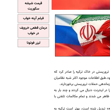
قیمت شیشه
سکوریت
فیلم آپنه خواب
درمان قطعی خروپف
در خواب
لیزر فوتونا
روریستی در خاک ترکیه را صادر کرد که
د.طبق اطلاعات موجود اکثر شبه نظامیان
زماندهی حملات تروریستی برخوردارند.
در اینترنت دنبال می کردند و چند بار به
 ظاهر می شدند و تمام مکالمات تلفنی با
ه» تبدیل شده است، بهتر است ترکیه به