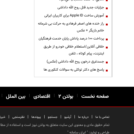
جزئیات جدید قتل روح الله داداشی
آموزش ساخت Apple ID برای کاربران ایرانی
راز خنده های اصغر فرهادی به حرکت بی شرمانه
خانم بازیگر + عکس
پرداخت ۱۰۰ درصد پاداش پایان خدمت فرهنگیان
خلافی آنلاین/استعلام خلافی خودرو از طریق
اینترنت، پیام کوتاه ، تلفن
جسدغرق درخون روح الله داداشی (عکس)
پاسخ های دکتر توکلی به سوالات کنکوری ها
صفحه نخست
|
بولتن ۲
|
اقتصادی
|
بین الملل
|
|
|
|
|
|
|
تماس با ما
درباره ما
آرشیو
جستجو
پیوندها
نظرسنجی
خبرن
تمام حقوق مادی و معنوی این سایت متعلق به بولتن نیوز است و استفاده از مطالب
طراحی و تولید: "
ایران سامانه
"