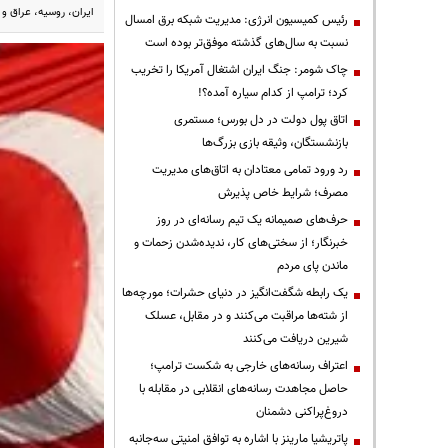
ایران، روسیه، عراق و س
رئیس کمیسیون انرژی: مدیریت شبکه برق امسال
نسبت به سال‌های گذشته موفق‌تر بوده است
چاک شومر: جنگ ایران اشتغال آمریکا را تخریب
کرد؛ ترامپ از کدام سیاره آمده؟!
اتاق پول دولت در دل بورس؛ مستمری
بازنشستگان، وثیقه بازی بزرگ‌ها
رد ورود تمامی معتادان به اتاق‌های مدیریت
مصرف؛ شرایط خاص پذیرش
حرف‌های صمیمانه یک تیم رسانه‌ای در روز
خبرنگار؛ از سختی‌های کار، ندیده‌شدن زحمات و
ماندن پای مردم
یک رابطه شگفت‌انگیز در دنیای حشرات؛ مورچه‌ها
از شته‌ها مراقبت می‌کنند و در مقابل، عسلک
شیرین دریافت می‌کنند
اعتراف رسانه‌های خارجی به شکست ترامپ؛
حاصل مجاهدت رسانه‌های انقلابی در مقابله با
دروغ‌پراکنی دشمنان
پاتریشیا مارینز با اشاره به توافق امنیتی سه‌جانبه