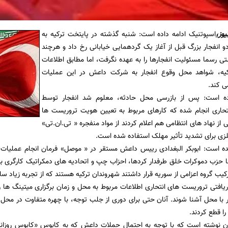
یوز
،
اسپوتنیک ادامه داده است: شنبه گذشته در پایتخت ترکیه به
دو انفجار بزرگ قبل از آغاز یک گردهمایی خیابانی رخ داد و هرچند
ی رسما مسئولیت انفجارها را به عهده نگرفت، اما مطابق اطلاعات
یه، شواهد محل وقوع انفجار به شرکت داعش در این عملیات
ی کند.
ده است: پس از بازرسی محل حادثه، معلوم شد انفجار توسط
حاری انجام شده که کارهای مربوط به تعیین هویت تروریست ها
عی از نهاد های انتظامی هم اعلام کردند از مواد منفجره « تی.ان.تی»
زی برای تشدید تأثیر مهلک استفاده شده است.
ده است: ابوبکر البغدادی رییس داعش مستقر در « موصل» فرمان انجام عملیات ت
حزب دموکرات خلق طرفدار کردها، احزاب چپ و اتحادیه های دمکراتیک کارگری بو
یب گروه اعزامی از سوریه قرار داشتند شهروندان ترکیه هستند که از تجربه زیاد سا
یافتی تروریست های انتحاری اطلاعات مربوط به محل و زمان برگزاری میتینگ ها را 
ر با محل آشنا شوند. آنان حتی برای دوری از جلب توجه، با چهره متفاوت در محل
ا قطع کردند.
ان نوشته است که با توجه به احتمال حملات داعش که به کابوس «کابوس روزان