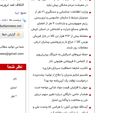
ائتلاف ضد تروریستی 4 کشور (ایران، روسیه، ترکیه و سوری
در معیشت مردم مشکلی پیش نیاید
وزارت اطلاعات: شناسایی و دستگیری ۲۱ نفر از
منبع:
ایرنا
مزدوران مرتبط با سازمان جاسوسی و تروریستی
برچسب ها:
ترکیه
،
رژیم صهیونیستی و بازداشت ۴ نفر از اعضای
باندهای مسلح شرارت و اغتشاش در استان کرمان
گزارش خطا
معامله بیش از ۴۱۳ هزار تن کالا در بازار فیزیکی
بورس کالا / حراج باز و پتروشیمی پیشران ارزش
شما می توانید مطالب 
معاملات روز شدند
nnews@gmail.com
حمله نیروهای اسرائیلی به خبرنگار پرس‌تی‌وی
از التماس تا فروپاشی هژمونی دلار
نظر شما
تکذیب شایعه «معافیت سربازان فراری»
تقسیم غنایم مدیران یا دفاع از تولید؛ پشت‌پرده
نام
درخواست توقف یک آیین‌نامه چه بود؟
جهان با افزایش قیمت مواد غذایی مواجه است
ایمیل
هشدار حاجی دلیگانی درباره تغییر سهم دریای
* نظر
خزر و مخالفت با واگذاری امتیاز
آیت‌الله جوادی آملی: با هرکس که وحدت ملی و
اسلامی را بشکند، باید مقابله کرد