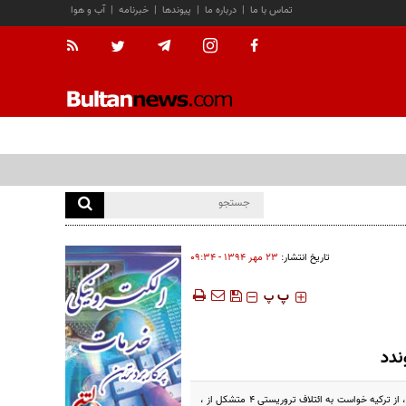
تماس با ما
|
درباره ما
|
پیوندها
|
خبرنامه
|
آب و هوا
تاریخ انتشار:
۲۳ مهر ۱۳۹۴ - ۰۹:۳۴
‍‍‍ پ
پ
ندد
خبرگزاری اسپوتنیک با اشاره به دو انفجارپیاپی اخیر دو بمب در آنکارا که سبب مرگ بیش از 120 نفر و زخمی شدن ده ها نفر شد، از ترکیه خواست به ائتلاف تروریستی 4 متشکل از ،