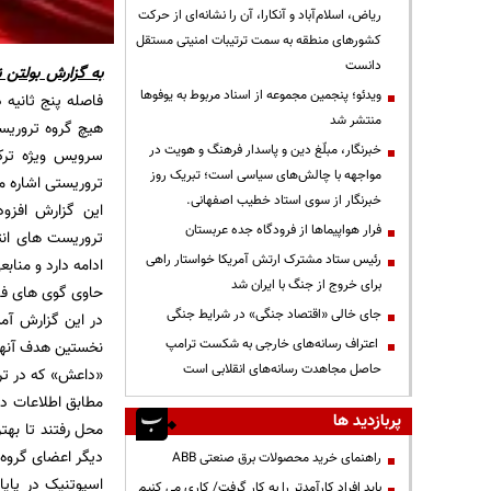
ریاض، اسلام‌آباد و آنکارا، آن را نشانه‌ای از حرکت
کشورهای منطقه به سمت ترتیبات امنیتی مستقل
دانست
به گزارش
بولتن ن
ویدئو؛ پنجمین مجموعه از اسناد مربوط به یوفوها
فاصله پنج ثانیه 
منتشر شد
هیچ گروه تروریست
خبرنگار، مبلّغ دین و پاسدار فرهنگ و هویت در
سرویس ویژه ترک
مواجهه با چالش‌های سیاسی است؛ تبریک روز
تروریستی اشاره م
خبرنگار از سوی استاد خطیب اصفهانی.
این گزارش افزو
فرار هواپیماها از فرودگاه جده عربستان
تروریست های انت
رئیس ستاد مشترک ارتش آمریکا خواستار راهی
ادامه دارد و مناب
برای خروج از جنگ با ایران شد
حاوی گوی های فل
جای خالی «اقتصاد جنگی» در شرایط جنگی
در این گزارش آم
اعتراف رسانه‌های خارجی به شکست ترامپ
نخستین هدف آنها 
حاصل مجاهدت رسانه‌های انقلابی است
«داعش» که در ترک
مطابق اطلاعات در
پربازدید ها
محل رفتند تا بهت
دیگر اعضای گروه ر
راهنمای خرید محصولات برق صنعتی ABB
اسپوتنیک در پای
باید افراد کارآمدتر را به کار گرفت/ کاری می کنیم