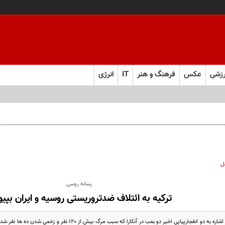
زشی
عکس
فرهنگ و هنر
IT
انرژی
ام سیاره آمده؟!
ل
رسانه روسی
ترکیه به ائتلاف ضدتروریستی روسیه و ایران بپیو