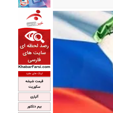
لینک های مفید
قیمت شیشه
سکوریت
آلپاری
بیم دتکتور