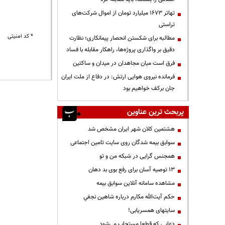
تهاتر ۱۶۷۳ میلیارد تومان از اموال شرکت‌های
تراستی
* کد امنیتی
مطالبه برای شکستن انحصار پیمانکاری؛ نظارت
دقیق بر واگذاری پروژه‌ها، راهکار مقابله با فساد
فرق است میان مجاهدان در میدان و ساکتین
فرمانده نیروی هوایی ارتش: در دفاع از ملت ایران
جان برکف خواهیم بود
پربحث ترین عناوین
هشتمین کلان شهر ایران مشخص شد
سوابق بیمه شدگان روی سایت تامین اجتماعی
همجنس گرایی در شبکه من و تو
13 توصیه آسان برای رفع بوی بد دهان
مشاهده سامانه آنلاين سوابق بیمه
حكم آيت‌الله مكارم درباره شاهين نجفي
سایتهای همسریابی!
دعايي كه قطعا مستجاب مي‌شود