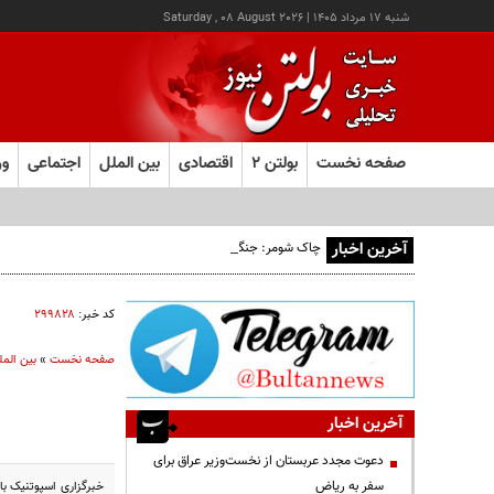
شنبه ۱۷ مرداد ۱۴۰۵
|
Saturday , 08 August 2026
صفحه نخست
بولتن ۲
اقتصادی
بین الملل
اجتماعی
ور
آخرین اخبار
چاک شومر: جنگ ایران اشتغال آمریکا را تخریب کرد؛ ترامپ از کد
کد خبر:
۲۹۹۸۲۸
صفحه نخست
»
بین المل
آخرین اخبار
دعوت مجدد عربستان از نخست‌وزیر عراق برای
سفر به ریاض