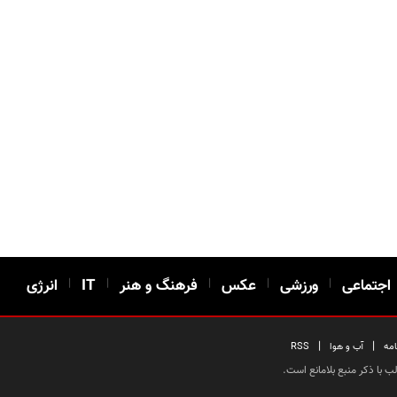
اجتماعی
|
ورزشی
|
عکس
|
فرهنگ و هنر
|
IT
|
انرژی
|
|
امه
آب و هوا
RSS
 با ذکر منبع بلامانع است.