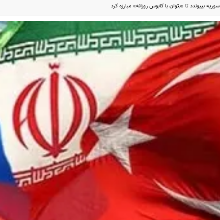
وریه بپیوندد تا «بتوان با کابوس روزانه» مبارزه کرد