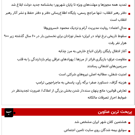
تمدید همه مجوزها و مهلت‌های ویژه تا پایان شهریور؛ بخشنامه جدید دولت ابلاغ شد
دفتر رهبر انقلاب: تنها مراجع رسمی، پایگاه اطلاع‌رسانی دفتر و دفتر حفظ و نشر آثار رهبر
انقلاب است
مدالِ اعتماد؛ روایت مدیریت آرام و نزدیک محمود خسروی‌وفا
سقوط تاریخی نرخ تولد در ایران؛ شمار نوزادان برای نخستین بار در ۶۰ سال گذشته زیر ۹۰۰
هزار نفر رفت
آغاز انتقال رایگان زائران اتباع خارجی به مرز چذابه
مقاومت عراق؛ بازیگری فراتر از مرزها | پهپادهای عراقی پیام بازدارندگی را به قلب
سرزمین‌های اشغالی رساندند
‌امنیت شغلی، مطالبه اصلی نیروهای شرکتی است
هزینه گزاف، دستاورد صفر؛ برگه رأی، پاسخی به ماجراجویی ترامپ
تعارض قوانین؛ مانع پنهان سنددار شدن بخش بزرگی از املاک/ ضرورت تجدیدنظر در
ضوابط احراز تصرفات مالکانه
پربحث ترین عناوین
هشتمین کلان شهر ایران مشخص شد
سوابق بیمه شدگان روی سایت تامین اجتماعی