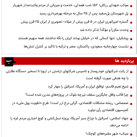
موکب شهدای رزکان؛ ۱۵۲ شب همدلی، خدمت و میزبانی از مردم ولایت‌مدار شهریار
پل شهرستان پل‌سفید پس از ۲۵ سال به مرحله بهره‌برداری رسید
گستره امپراتوری ایران در ۵ قرن پیش از میلاد؛ تصویری از ایران ۲۵ قرن پیش
وحدت مکرّراً و مؤکّداً تذکر داده شد
پزشکیان: تنها کسانی که در خیابان بودند ایران را نگه نداشتند همه سهیم هستند
نشست چهارجانبه سعودی، پاکستان، مصر و ترکیه با تاکید بر کنترل تنش‌ها
پربازدید ها
از رانت‌ شرکتهای خودروساز و تاسیس شرکتهای تراستی در اروپا تا تسخیر دستگاه نظارتی
با چه هدفی صورت گرفته است
شیخ نعیم قاسم: توافق ایران و آمریکا، اسرائیل را مهار کرد
چرا قالب وافل جایگزین سقف تیرچه بلوک در پروژه‌های مدرن شده است؟
صمصامی: ریشه مشکلات اقتصادی، گرانی نرخ ارز است/ طرح «تقویت پول ملی» در
کمیسیون اقتصادی رأی نیاورد
جهاد اسلامی: اسرائیل با چراغ سبز آمریکا، پروژه نسل‌کشی و کوچ اجباری مردم غزه را
ادامه می‌دهد
میناب؛ شهرِ مقبره‌های کوچک!