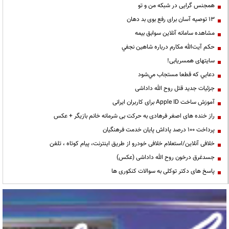
همجنس گرایی در شبکه من و تو
13 توصیه آسان برای رفع بوی بد دهان
مشاهده سامانه آنلاين سوابق بیمه
حكم آيت‌الله مكارم درباره شاهين نجفي
سایتهای همسریابی!
دعايي كه قطعا مستجاب مي‌شود
جزئیات جدید قتل روح الله داداشی
آموزش ساخت Apple ID برای کاربران ایرانی
راز خنده های اصغر فرهادی به حرکت بی شرمانه خانم بازیگر + عکس
پرداخت ۱۰۰ درصد پاداش پایان خدمت فرهنگیان
خلافی آنلاین/استعلام خلافی خودرو از طریق اینترنت، پیام کوتاه ، تلفن
جسدغرق درخون روح الله داداشی (عکس)
پاسخ های دکتر توکلی به سوالات کنکوری ها