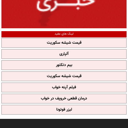
لینک های مفید
قیمت شیشه سکوریت
آلپاری
بیم دتکتور
قیمت شیشه سکوریت
فیلم آپنه خواب
درمان قطعی خروپف در خواب
لیزر فوتونا