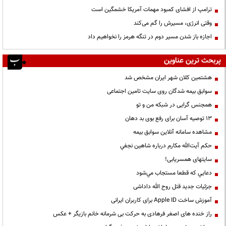
ترامپ از افشای کمبود مهمات آمریکا خشمگین است
وقتی انرژی، مسیرش را گم می‌کند
اجازه باز شدن مسیر دوم در تنگه هرمز را نخواهیم داد
پربحث ترین عناوین
هشتمین کلان شهر ایران مشخص شد
سوابق بیمه شدگان روی سایت تامین اجتماعی
همجنس گرایی در شبکه من و تو
13 توصیه آسان برای رفع بوی بد دهان
مشاهده سامانه آنلاين سوابق بیمه
حكم آيت‌الله مكارم درباره شاهين نجفي
سایتهای همسریابی!
دعايي كه قطعا مستجاب مي‌شود
جزئیات جدید قتل روح الله داداشی
آموزش ساخت Apple ID برای کاربران ایرانی
راز خنده های اصغر فرهادی به حرکت بی شرمانه خانم بازیگر + عکس