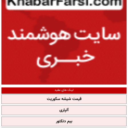
لینک های مفید
قیمت شیشه سکوریت
آلپاری
بیم دتکتور