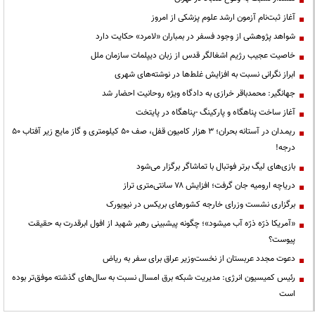
آغاز ثبت‌نام آزمون ارشد علوم پزشکی از امروز
شواهد پژوهشی از وجود فسفر در بمباران «لامرد» حکایت دارد
خاصیت عجیب رژیم اشغالگر قدس از زبان دیپلمات سازمان ملل
ابراز نگرانی نسبت به افزایش غلط‌ها در نوشته‌های شهری
جهانگیر: محمدباقر خرازی به دادگاه ویژه روحانیت احضار شد
آغاز ساخت پناهگاه و پارکینگ -پناهگاه در پایتخت
ریمـدان در آستانه بحران؛ ۳ هزار کامیون قفل، صف ۵۰ کیلومتری و گاز مایع زیر آفتاب ۵۰
درجه!
بازی‌های لیگ برتر فوتبال با تماشاگر برگزار می‌شود
دریاچه ارومیه جان گرفت؛ افزایش ۷۸ سانتی‌متری تراز
برگزاری نشست وزرای خارجه کشورهای بریکس در نیویورک
«آمریکا ذرّه ذرّه آب میشود»؛ چگونه پیشبینی رهبر شهید از افول ابرقدرت به حقیقت
پیوست؟
دعوت مجدد عربستان از نخست‌وزیر عراق برای سفر به ریاض
رئیس کمیسیون انرژی: مدیریت شبکه برق امسال نسبت به سال‌های گذشته موفق‌تر بوده
است