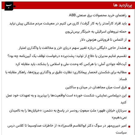
پربازدید ها
راهنمای خرید محصولات برق صنعتی ABB
باید افراد کارآمدتر را به کار گرفت/ کاری می کنیم در معیشت مردم مشکلی پیش نیاید
حمله نیروهای اسرائیلی به خبرنگار پرس‌تی‌وی
از التماس تا فروپاشی هژمونی دلار
هشدار حاجی دلیگانی درباره تغییر سهم دریای خزر و مخالفت با واگذاری امتیاز
تقسیم غنایم مدیران یا دفاع از تولید؛ پشت‌پرده درخواست توقف یک آیین‌نامه چه بود؟
آیت‌الله جوادی آملی: با هرکس که وحدت ملی و اسلامی را بشکند، باید مقابله کرد
مطالبه برای شکستن انحصار پیمانکاری؛ نظارت دقیق بر واگذاری پروژه‌ها، راهکار مقابله با
فساد
فرق است میان مجاهدان در میدان و ساکتین
این دیپلماسی نمایشی، شکست خورده است/واقعیت‌ها را بپذیرید و به تعهدات خود عمل
کنید
سربازانِ خیابانِ ظهور؛ ملتِ مبعوثِ رودسر در پاسخ به دشمن: «خیابان‌ها را به ناامیدان
نمی‌دهیم»
امیر دبیری‌مهر در سوگ دکتر ابوالقاسم قاسم‌زاده؛ از خاطرات صداوسیما تا کلاس درس
سیاست