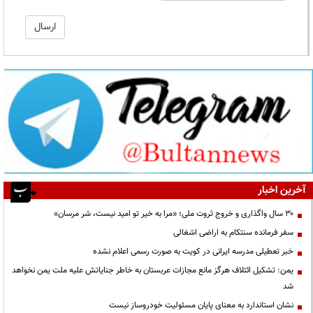
آخرین اخبار
۳۰ سال واگذاری و خروج ثروت ملی؛ «مرا به خیر تو امید نیست، شر مرسان»
سفر فرمانده سنتکام به اراضی اشغالی
خبر تعطیلی مدرسه ایرانی در کویت به صورت رسمی اعلام نشده
یمن: تشکیل ائتلاف هرگز مانع مجازات عربستان به خاطر جنایاتش علیه ملت یمن نخواهد
شد
نشان استاندارد به معنای پایان مسئولیت خودروساز نیست