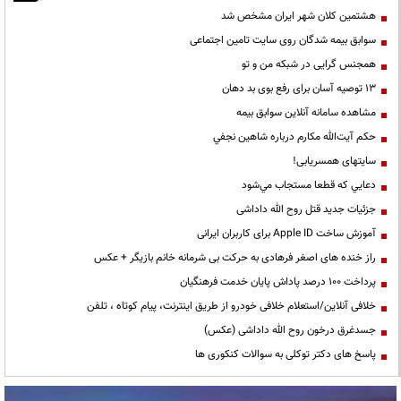
هشتمین کلان شهر ایران مشخص شد
سوابق بیمه شدگان روی سایت تامین اجتماعی
همجنس گرایی در شبکه من و تو
13 توصیه آسان برای رفع بوی بد دهان
مشاهده سامانه آنلاين سوابق بیمه
حكم آيت‌الله مكارم درباره شاهين نجفي
سایتهای همسریابی!
دعايي كه قطعا مستجاب مي‌شود
جزئیات جدید قتل روح الله داداشی
آموزش ساخت Apple ID برای کاربران ایرانی
راز خنده های اصغر فرهادی به حرکت بی شرمانه خانم بازیگر + عکس
پرداخت ۱۰۰ درصد پاداش پایان خدمت فرهنگیان
خلافی آنلاین/استعلام خلافی خودرو از طریق اینترنت، پیام کوتاه ، تلفن
جسدغرق درخون روح الله داداشی (عکس)
پاسخ های دکتر توکلی به سوالات کنکوری ها