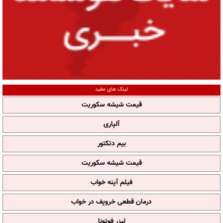
لینک های مفید
قیمت شیشه سکوریت
آلپاری
بیم دتکتور
قیمت شیشه سکوریت
فیلم آپنه خواب
درمان قطعی خروپف در خواب
لیزر فوتونا