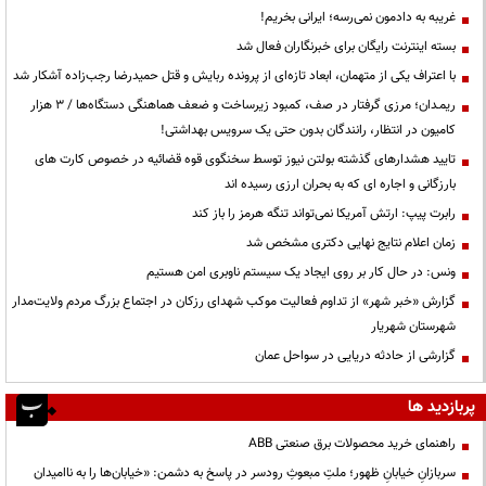
غریبه به دادمون نمی‌رسه؛ ایرانی بخریم!
بسته اینترنت رایگان برای خبرنگاران فعال شد
با اعتراف یکی از متهمان، ابعاد تازه‌ای از پرونده ربایش و قتل حمیدرضا رجب‌زاده آشکار شد
ریمـدان؛ مرزی گرفتار در صف، کمبود زیرساخت و ضعف هماهنگی دستگاه‌ها / ۳ هزار
کامیون در انتظار، رانندگان بدون حتی یک سرویس بهداشتی!
تایید هشدارهای گذشته بولتن نیوز توسط سخنگوی قوه قضائیه در خصوص کارت های
بارزگانی و اجاره ای که به بحران ارزی رسیده اند
رابرت پیپ: ارتش آمریکا نمی‌تواند تنگه هرمز را باز کند
زمان اعلام نتایج نهایی دکتری مشخص شد
ونس: در حال کار بر روی ایجاد یک سیستم ناوبری امن هستیم
گزارش «خبر شهر» از تداوم فعالیت موکب شهدای رزکان در اجتماع بزرگ مردم ولایت‌مدار
شهرستان شهریار
گزارشی از حادثه دریایی در سواحل عمان
پربازدید ها
راهنمای خرید محصولات برق صنعتی ABB
سربازانِ خیابانِ ظهور؛ ملتِ مبعوثِ رودسر در پاسخ به دشمن: «خیابان‌ها را به ناامیدان