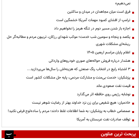
نمی‌دهیم»
فرق است میان مجاهدان در میدان و ساکتین
ترامپ از افشای کمبود مهمات آمریکا خشمگین است
اجازه باز شدن مسیر دوم در تنگه هرمز را نخواهیم داد
یکصد و پنجاه و سومین شب خدمت؛ موکب شهدای رزکان، تریبون مردم و مطالبه‌گر حل
ریشه‌ای مشکلات شهری
اعلام پایان مراسم اربعین ۱۴۰۵
هشدار درباره فروش حواله‌های صوری خودروهای وارداتی
3 اشتباه رایج در انتخاب رنگ صنعتی که هزینه‌اش را سال‌ها می‌پردازید...
پزشکیان: خدمت بی‌منت و مشارکت مردمی، پایه حل مشکلات کشور است
قیمت نفت صعودی ماند
نوشابه رژیمی روی حافظه اثر می‌گذارد
خادمیان: هیچ شفیعی برای زن نزد خداوند بهتر از رضایت شوهر نیست
صمصامی خطاب به پزشکیان: به شما اطلاعات غلط دادند؛ مردم را ساده‌لوح فرض نکنید!
توقف صادرات نفت عربستان به آمریکا
پربحث ترین عناوین