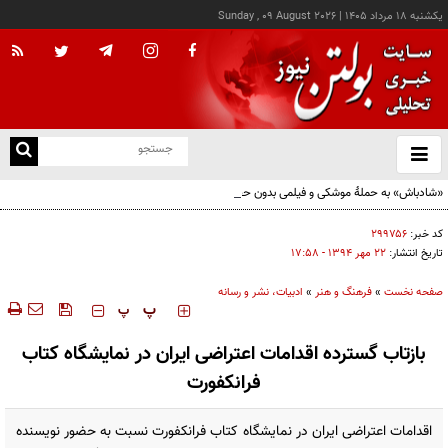
يکشنبه ۱۸ مرداد ۱۴۰۵
|
Sunday , 09 August 2026
از
و
ته
«شادباش» به حملۀ موشکی و فیلمی بدون حجاب؛ روایت تناقض‌های محسن قرایی
ن
نو
کد خبر:
۲۹۹۷۵۶
تاریخ انتشار:
۲۲ مهر ۱۳۹۴ - ۱۷:۵۸
صفحه نخست
»
فرهنگ و هنر
»
ادبیات، نشر و رسانه
‍‍‍ پ
پ
بازتاب گسترده اقدامات اعتراضی ایران در نمایشگاه کتاب
فرانکفورت
اقدامات اعتراضی ایران در نمایشگاه کتاب فرانکفورت نسبت به حضور نویسنده