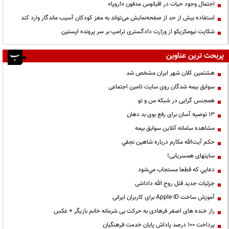
احتمال وجود حیات در اقیانوس مدفون «اروپا»
استفاده بیش از حد از صفحه‌نمایش می‌تواند به مغز کودکان آسیب ماندگار وارد کند
شکایت نیومکزیکو از وزارت دادگستری ترامپ بر سر پرونده اپستین
پربحث ترین عناوین
هشتمین کلان شهر ایران مشخص شد
سوابق بیمه شدگان روی سایت تامین اجتماعی
همجنس گرایی در شبکه من و تو
13 توصیه آسان برای رفع بوی بد دهان
مشاهده سامانه آنلاين سوابق بیمه
حكم آيت‌الله مكارم درباره شاهين نجفي
سایتهای همسریابی!
دعايي كه قطعا مستجاب مي‌شود
جزئیات جدید قتل روح الله داداشی
آموزش ساخت Apple ID برای کاربران ایرانی
راز خنده های اصغر فرهادی به حرکت بی شرمانه خانم بازیگر + عکس
پرداخت ۱۰۰ درصد پاداش پایان خدمت فرهنگیان