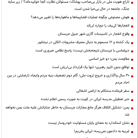
تاراج هویت ملی در بازار بی‌صاحب پوشاک؛ مسئولان نظارت کجا خوابیده‌اند؟ / زیر سایه
جنگ، جامعه در حال بی‌حیا شدن است
هوش مصنوعی چگونه عملیات فضاپیماها و ماهواره‌ها را تغییر می‌دهد؟
انفجارها کی‌یف را دوباره لرزاند
وقوع انفجار در تاسیسات گازی شهر جبیل عربستان
یک کشته و ۱۲ مسموم به دنبال مصرف مشروبات الکلی در نیشابور
دیپلماسی با عربستان نتیجه‌بخش نیست؛ پاسخ نظامی ضروری است
مقاومت یمن؛ دو خیز اساسی
توافقِ بدونِ تاییدِ رهبری؛ تنها یک قراردادِ بی‌ارزش است
۳۰ سال واگذاری و خروج ثروت ملی؛ گام دوم تضعیف بنیه مردم وایجاد نارضایتی در بین
احاد مردم
سفر فرمانده سنتکام به اراضی اشغالی
خبر تعطیلی مدرسه ایرانی در کویت به صورت رسمی اعلام نشده
یمن: تشکیل ائتلاف هرگز مانع مجازات عربستان به خاطر جنایاتش علیه ملت یمن نخواهد
شد
نشان استاندارد به معنای پایان مسئولیت خودروساز نیست
غریبه به دادمون نمی‌رسه؛ ایرانی بخریم!