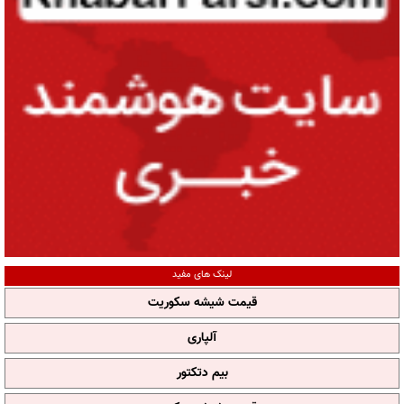
لینک های مفید
قیمت شیشه سکوریت
آلپاری
بیم دتکتور