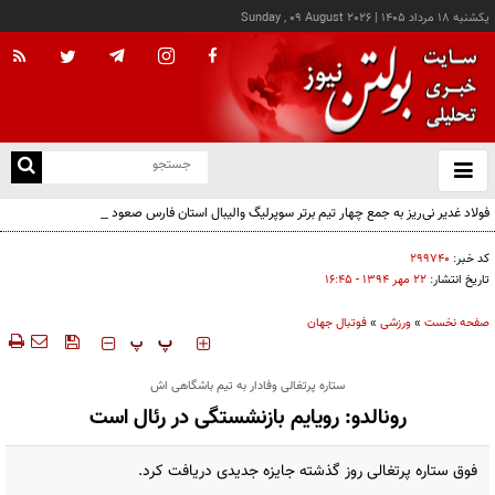
يکشنبه ۱۸ مرداد ۱۴۰۵
|
Sunday , 09 August 2026
از
و
ته
فولاد غدیر نی‌ریز به جمع چهار تیم برتر سوپرلیگ والیبال استان فارس صعود کرد
ن
نو
کد خبر:
۲۹۹۷۴۰
تاریخ انتشار:
۲۲ مهر ۱۳۹۴ - ۱۶:۴۵
صفحه نخست
»
ورزشی
»
فوتبال جهان
‍‍‍ پ
پ
ستاره پرتغالی وفادار به تیم باشگاهی اش
رونالدو: رویایم بازنشستگی در رئال است
فوق ستاره پرتغالی روز گذشته جایزه جدیدی دریافت کرد.