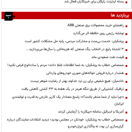
بسته اینترنت رایگان برای خبرنگاران فعال شد
پربازدید ها
راهنمای خرید محصولات برق صنعتی ABB
نوشابه رژیمی روی حافظه اثر می‌گذارد
پزشکیان: خدمت بی‌منت و مشارکت مردمی، پایه حل مشکلات کشور است
3 اشتباه رایج در انتخاب رنگ صنعتی که هزینه‌اش را سال‌ها می‌پردازید...
قیمت نفت صعودی ماند
صمصامی خطاب به پزشکیان: به شما اطلاعات غلط دادند؛ مردم را ساده‌لوح فرض نکنید!
هشدار درباره فروش حواله‌های صوری خودروهای وارداتی
خادمیان: هیچ شفیعی برای زن نزد خداوند بهتر از رضایت شوهر نیست
ترافیک کشتیرانی از طریق تنگه هرمز در یک هفته به ۳۳ کشتی کاهش یافت
«چرا نباید از شما متنفر باشند؟»؛ پاسخ معنادار یک کاربر خارجی به قدرت و توانمندی
ایرانیان
آمریکا و اسرائیل سامانه «پیکان» را آزمایش کردند
صمصامی خطاب به پزشکیان: خودتان در مجلس بودید؛ دیدید انتقادات نمایندگان درباره
گران‌سازی ارز بود، نه واگذاری ایران‌خودرو